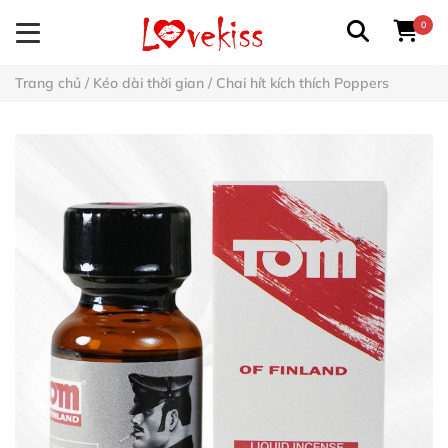
0
Trang chủ
/
Kéo dài thời gian
/
Chai hít kích thích Poppers