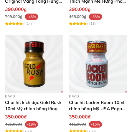
Original Vàng Tăng Hưng
Thích Mạnh Mẽ Hưng Phấn
Phấn Mạnh 10ml
Tức Thì
390.000₫
290.000₫
709.000₫
468.000₫
-45%
-38%
(424)
(418)
PWD
PWD
Chai hít kích dục Gold Rush
Chai hít Locker Room 10ml
10ml Mỹ chính hãng tăng
chính hãng Mỹ USA Popper
khoái cảm
mạnh mẽ kích thích
350.000₫
350.000₫
426.000₫
411.000₫
-18%
-15%
(260)
(259)