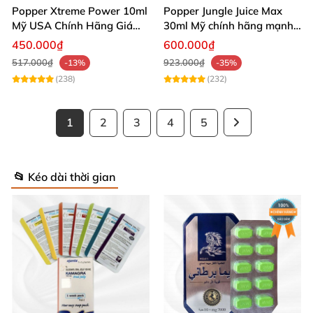
Popper Xtreme Power 10ml
Popper Jungle Juice Max
Mỹ USA Chính Hãng Giá
30ml Mỹ chính hãng mạnh
Tốt Mua Ngay
kích thích phê
450.000₫
600.000₫
517.000₫
923.000₫
-13%
-35%
(238)
(232)
1
2
3
4
5
📂 Kéo dài thời gian