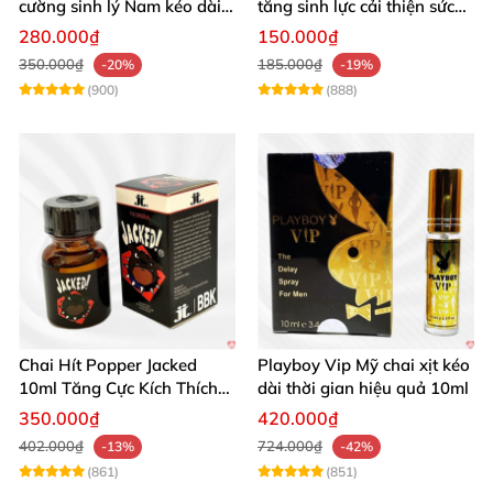
cường sinh lý Nam kéo dài
tăng sinh lực cải thiện sức
hiệu quả
khỏe phái mạnh
280.000₫
150.000₫
350.000₫
185.000₫
-20%
-19%
(900)
(888)
Chai Hít Popper Jacked
Playboy Vip Mỹ chai xịt kéo
10ml Tăng Cực Kích Thích
dài thời gian hiệu quả 10ml
Mạnh Mẽ
350.000₫
420.000₫
402.000₫
724.000₫
-13%
-42%
(861)
(851)