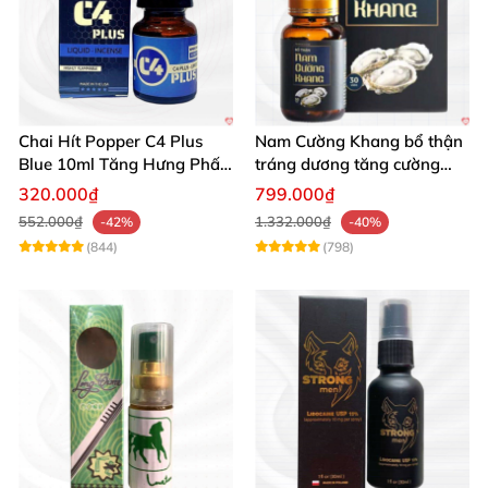
Chai Hít Popper C4 Plus
Nam Cường Khang bổ thận
Blue 10ml Tăng Hưng Phấn
tráng dương tăng cường
Mạnh Mẽ
sinh lực bền lâu
320.000₫
799.000₫
552.000₫
1.332.000₫
-42%
-40%
(844)
(798)