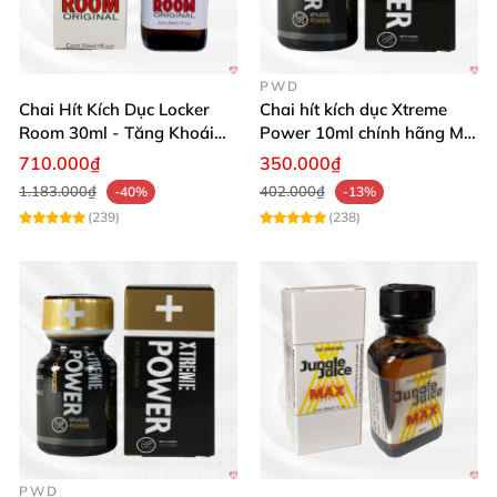
PWD
Chai Hít Kích Dục Locker
Chai hít kích dục Xtreme
Room 30ml - Tăng Khoái
Power 10ml chính hãng Mỹ
Cảm Đỉnh Cao
USA PWD
710.000₫
350.000₫
1.183.000₫
402.000₫
-40%
-13%
(239)
(238)
PWD