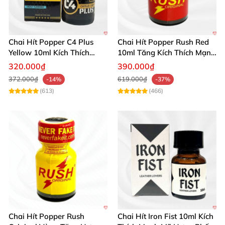
Chai Hít Popper C4 Plus
Chai Hít Popper Rush Red
Yellow 10ml Kích Thích
10ml Tăng Kích Thích Mạnh
Mạnh Mẽ
Mẽ
320.000₫
390.000₫
372.000₫
619.000₫
-14%
-37%
(613)
(466)
Chai Hít Popper Rush
Chai Hít Iron Fist 10ml Kích