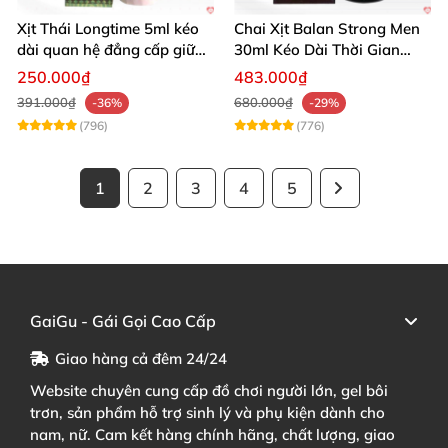
Xịt Thái Longtime 5ml kéo
Chai Xịt Balan Strong Men
dài quan hệ đẳng cấp giữ
30ml Kéo Dài Thời Gian
cuộc yêu
Quan Hệ
250.000₫
483.000₫
391.000₫
680.000₫
-36%
-29%
(796)
(776)
1
2
3
4
5
GaiGu - Gái Gọi Cao Cấp
Giao hàng cả đêm 24/24
Website chuyên cung cấp đồ chơi người lớn, gel bôi
trơn, sản phẩm hỗ trợ sinh lý và phụ kiện dành cho
nam, nữ. Cam kết hàng chính hãng, chất lượng, giao