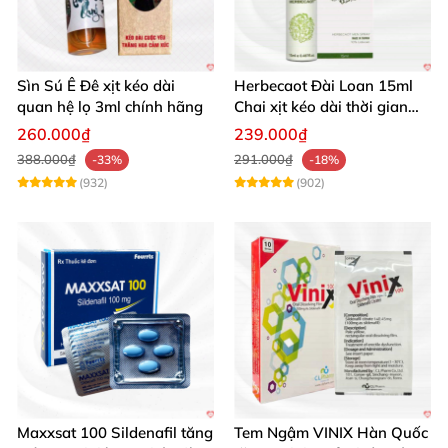
Sìn Sú Ê Đê xịt kéo dài
Herbecaot Đài Loan 15ml
quan hệ lọ 3ml chính hãng
Chai xịt kéo dài thời gian
hiệu quả
260.000₫
239.000₫
388.000₫
291.000₫
-33%
-18%
(932)
(902)
Maxxsat 100 Sildenafil tăng
Tem Ngậm VINIX Hàn Quốc