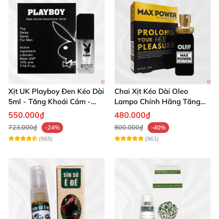
Xịt UK Playboy Đen Kéo Dài
Chai Xịt Kéo Dài Oleo
5ml - Tăng Khoái Cảm -
Lampo Chính Hãng Tăng
Đặt Ngay
Cường Sức Mạnh Nam
550.000₫
480.000₫
723.000₫
800.000₫
-24%
-40%
(965)
(961)