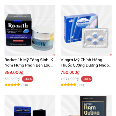
Rocket 1h Mỹ Tăng Sinh Lý
Viagra Mỹ Chính Hãng
Nam Hưng Phấn Bền Lâu
Thuốc Cường Dương Nhập
Mạnh Mẽ
Khẩu Chính Ngạch
389.000₫
750.000₫
589.000₫
1.071.000₫
-34%
-30%
(850)
(850)