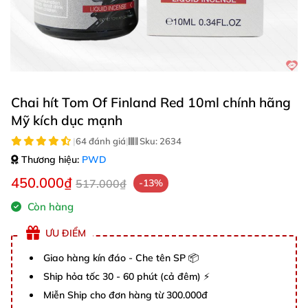
Chai hít Tom Of Finland Red 10ml chính hãng
Mỹ kích dục mạnh
|
64 đánh giá
|
Sku:
2634
Thương hiệu:
PWD
450.000₫
517.000₫
-13%
Còn hàng
ƯU ĐIỂM
Giao hàng kín đáo - Che tên SP 📦
Ship hỏa tốc 30 - 60 phút (cả đêm) ⚡
Miễn Ship cho đơn hàng từ 300.000đ