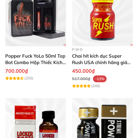
PWD
Popper Fuck YoLo 50ml Top
Chai hít kích dục Super
Bot Combo Hộp Thiếc Kích
Rush USA chính hãng giá
Thích Mua
tốt
700.000₫
450.000₫
(250)
517.000₫
-13%
(240)