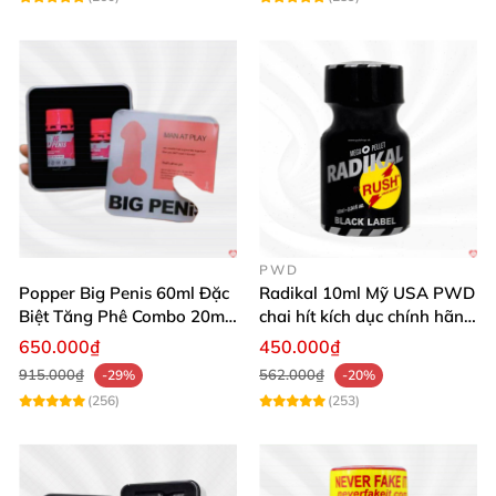
PWD
Popper Big Penis 60ml Đặc
Radikal 10ml Mỹ USA PWD
Biệt Tăng Phê Combo 20ml
chai hít kích dục chính hãng
40ml
siêu mạnh
650.000₫
450.000₫
915.000₫
562.000₫
-29%
-20%
(256)
(253)