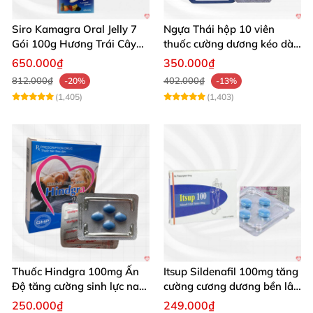
Siro Kamagra Oral Jelly 7
Ngựa Thái hộp 10 viên
Gói 100g Hương Trái Cây
thuốc cường dương kéo dài
Tăng Cường Sinh Lý Nam
cực mạnh
650.000₫
350.000₫
812.000₫
402.000₫
-20%
-13%
(1,405)
(1,403)
Thuốc Hindgra 100mg Ấn
Itsup Sildenafil 100mg tăng
Độ tăng cường sinh lực nam
cường cương dương bền lâu
chống xuất tinh sớm
nam
250.000₫
249.000₫