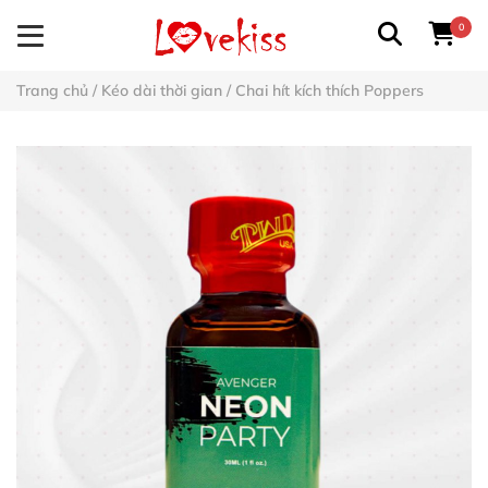
0
Trang chủ
/
Kéo dài thời gian
/
Chai hít kích thích Poppers