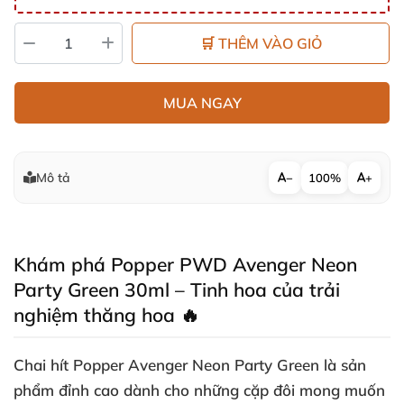
🛒 THÊM VÀO GIỎ
MUA NGAY
Mô tả
−
100%
+
Khám phá Popper PWD Avenger Neon
Party Green 30ml – Tinh hoa của trải
nghiệm thăng hoa 🔥
Chai hít Popper Avenger Neon Party Green là sản
phẩm đỉnh cao dành cho những cặp đôi mong muốn