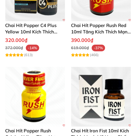
giữ cho nhịp yêu mượt mà và lâu dài, giúp các cặp
đôi tận hưởng giây phút gần gũi đầy hứng khởi và
lãng mạn.
Chai Hít Popper C4 Plus
Chai Hít Popper Rush Red
Yellow 10ml Kích Thích
10ml Tăng Kích Thích Mạnh
Mạnh Mẽ
Mẽ
320.000₫
390.000₫
372.000₫
619.000₫
-14%
-37%
(613)
(466)
Chai Hít Popper Rush
Chai Hít Iron Fist 10ml Kích
Popper PWD Avenger Neon Party Green 30ml hít kích thích