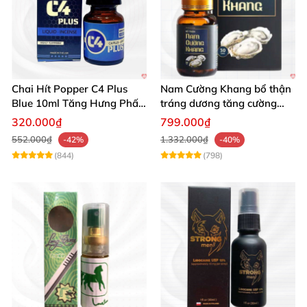
Chai Hít Popper C4 Plus
Nam Cường Khang bổ thận
Blue 10ml Tăng Hưng Phấn
tráng dương tăng cường
Mạnh Mẽ
sinh lực bền lâu
320.000₫
799.000₫
552.000₫
1.332.000₫
-42%
-40%
(844)
(798)