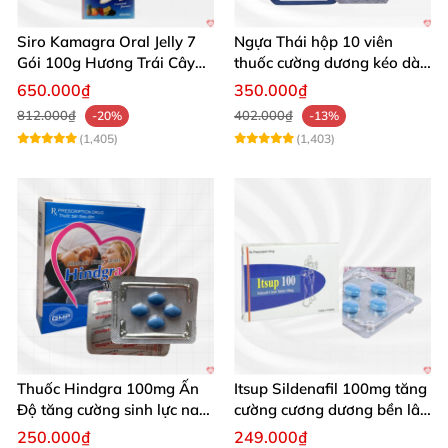
Siro Kamagra Oral Jelly 7
Ngựa Thái hộp 10 viên
Gói 100g Hương Trái Cây
thuốc cường dương kéo dài
Tăng Cường Sinh Lý Nam
cực mạnh
650.000₫
350.000₫
812.000₫
402.000₫
-20%
-13%
(1,405)
(1,403)
Thuốc Hindgra 100mg Ấn
Itsup Sildenafil 100mg tăng
Độ tăng cường sinh lực nam
cường cương dương bền lâu
chống xuất tinh sớm
nam
250.000₫
249.000₫