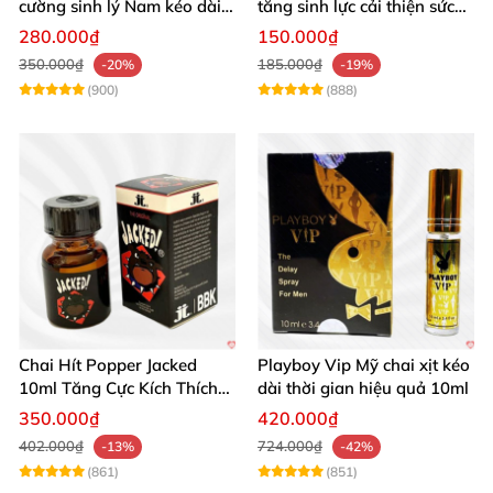
cường sinh lý Nam kéo dài
tăng sinh lực cải thiện sức
hiệu quả
khỏe phái mạnh
280.000₫
150.000₫
350.000₫
185.000₫
-20%
-19%
(900)
(888)
Chai Hít Popper Jacked
Playboy Vip Mỹ chai xịt kéo
10ml Tăng Cực Kích Thích
dài thời gian hiệu quả 10ml
Mạnh Mẽ
350.000₫
420.000₫
402.000₫
724.000₫
-13%
-42%
(861)
(851)