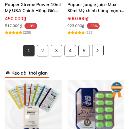
Popper Xtreme Power 10ml
Popper Jungle Juice Max
Mỹ USA Chính Hãng Giá
30ml Mỹ chính hãng mạnh
Tốt Mua Ngay
kích thích phê
450.000₫
600.000₫
517.000₫
923.000₫
-13%
-35%
(238)
(232)
1
2
3
4
5
📂 Kéo dài thời gian