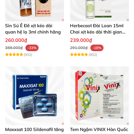
Sìn Sú Ê Đê xịt kéo dài
Herbecaot Đài Loan 15ml
quan hệ lọ 3ml chính hãng
Chai xịt kéo dài thời gian
hiệu quả
260.000₫
239.000₫
388.000₫
291.000₫
-33%
-18%
(932)
(902)
Maxxsat 100 Sildenafil tăng
Tem Ngậm VINIX Hàn Quốc