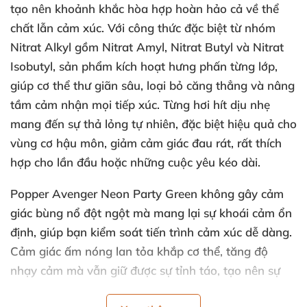
tạo nên khoảnh khắc hòa hợp hoàn hảo cả về thể
chất lẫn cảm xúc. Với công thức đặc biệt từ nhóm
Nitrat Alkyl gồm Nitrat Amyl, Nitrat Butyl và Nitrat
Isobutyl, sản phẩm kích hoạt hưng phấn từng lớp,
giúp cơ thể thư giãn sâu, loại bỏ căng thẳng và nâng
tầm cảm nhận mọi tiếp xúc. Từng hơi hít dịu nhẹ
mang đến sự thả lỏng tự nhiên, đặc biệt hiệu quả cho
vùng cơ hậu môn, giảm cảm giác đau rát, rất thích
hợp cho lần đầu hoặc những cuộc yêu kéo dài.
Popper Avenger Neon Party Green không gây cảm
giác bùng nổ đột ngột mà mang lại sự khoái cảm ổn
định, giúp bạn kiểm soát tiến trình cảm xúc dễ dàng.
Cảm giác ấm nóng lan tỏa khắp cơ thể, tăng độ
nhạy cảm mà vẫn giữ được sự tỉnh táo, tạo nên sự
hòa quyện mượt mà trong mỗi cuộc yêu. Đặc biệt,