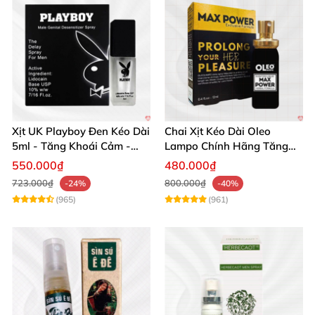
Xịt UK Playboy Đen Kéo Dài
Chai Xịt Kéo Dài Oleo
5ml - Tăng Khoái Cảm -
Lampo Chính Hãng Tăng
Đặt Ngay
Cường Sức Mạnh Nam
550.000₫
480.000₫
723.000₫
800.000₫
-24%
-40%
(965)
(961)