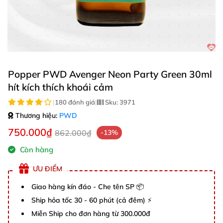
Popper PWD Avenger Neon Party Green 30ml
hít kích thích khoái cảm
|
180 đánh giá
|
Sku:
3971
Thương hiệu:
PWD
750.000₫
862.000₫
-13%
Còn hàng
ƯU ĐIỂM
Giao hàng kín đáo - Che tên SP 📦
Ship hỏa tốc 30 - 60 phút (cả đêm) ⚡
Miễn Ship cho đơn hàng từ 300.000đ