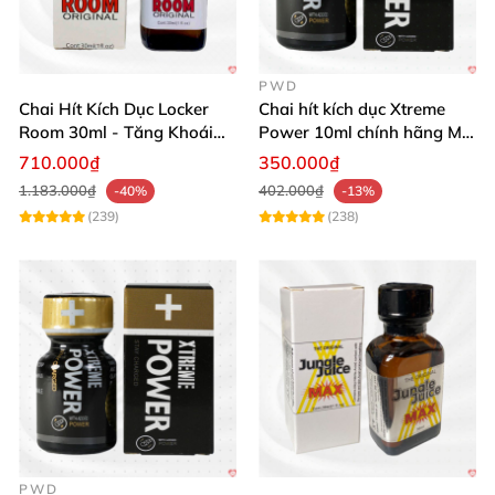
PWD
Chai Hít Kích Dục Locker
Chai hít kích dục Xtreme
Room 30ml - Tăng Khoái
Power 10ml chính hãng Mỹ
Cảm Đỉnh Cao
USA PWD
710.000₫
350.000₫
1.183.000₫
402.000₫
-40%
-13%
(239)
(238)
PWD