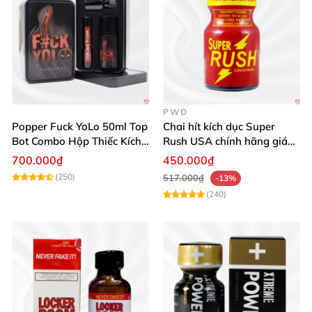
PWD
Popper Fuck YoLo 50ml Top
Chai hít kích dục Super
Bot Combo Hộp Thiếc Kích
Rush USA chính hãng giá
Thích Mua
tốt
700.000₫
450.000₫
(250)
517.000₫
-13%
(240)