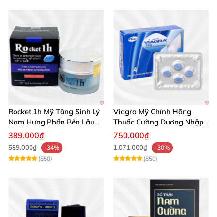
Rocket 1h Mỹ Tăng Sinh Lý
Viagra Mỹ Chính Hãng
Nam Hưng Phấn Bền Lâu
Thuốc Cường Dương Nhập
Mạnh Mẽ
Khẩu Chính Ngạch
389.000₫
750.000₫
589.000₫
1.071.000₫
-34%
-30%
(850)
(850)