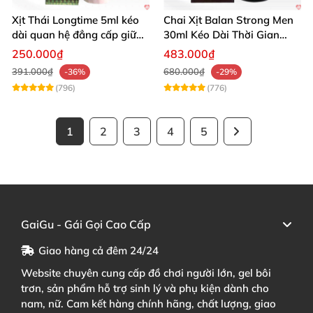
Xịt Thái Longtime 5ml kéo
Chai Xịt Balan Strong Men
dài quan hệ đẳng cấp giữ
30ml Kéo Dài Thời Gian
cuộc yêu
Quan Hệ
250.000₫
483.000₫
391.000₫
680.000₫
-36%
-29%
(796)
(776)
1
2
3
4
5
GaiGu - Gái Gọi Cao Cấp
Giao hàng cả đêm 24/24
Website chuyên cung cấp đồ chơi người lớn, gel bôi
trơn, sản phẩm hỗ trợ sinh lý và phụ kiện dành cho
nam, nữ. Cam kết hàng chính hãng, chất lượng, giao