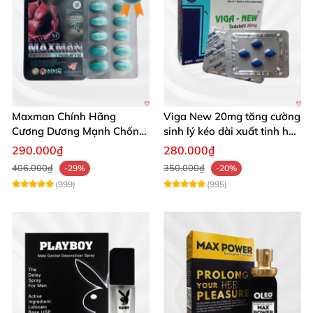
Maxman Chính Hãng
Viga New 20mg tăng cường
Cương Dương Mạnh Chống
sinh lý kéo dài xuất tinh hộp
Xuất Tinh Sớm Hộp 10
4 viên
290.000₫
280.000₫
406.000₫
350.000₫
-29%
-20%
(999)
(995)