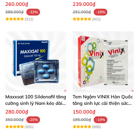
hiệu quả
260.000₫
239.000₫
388.000₫
291.000₫
-33%
-18%
(932)
(902)
Maxxsat 100 Sildenafil tăng
Tem Ngậm VINIX Hàn Quốc
cường sinh lý Nam kéo dài
tăng sinh lực cải thiện sức
hiệu quả
khỏe phái mạnh
280.000₫
150.000₫
350.000₫
185.000₫
-20%
-19%
(900)
(888)