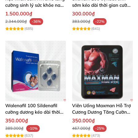
cường sinh lý sức khỏe nam
sớm kéo dài thời gian cường
giới
dương hiệu quả
1.500.000₫
300.000₫
2.344.000₫
383.000₫
-36%
-22%
(685)
(641)
Walenafil 100 Sildenafil
Viên Uống Maxman Hỗ Trợ
cường dương kéo dài thời
Cương Dương Tăng Cường
gian tăng sinh lý
Sinh Lý 10 Viên
350.000₫
350.000₫
389.000₫
467.000₫
-10%
-25%
(637)
(473)