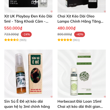
Xịt UK Playboy Đen Kéo Dài
Chai Xịt Kéo Dài Oleo
5ml - Tăng Khoái Cảm -
Lampo Chính Hãng Tăng
Đặt Ngay
Cường Sức Mạnh Nam
550.000₫
480.000₫
723.000₫
800.000₫
-24%
-40%
(965)
(961)
Sìn Sú Ê Đê xịt kéo dài
Herbecaot Đài Loan 15ml
quan hệ lọ 3ml chính hãng
Chai xịt kéo dài thời gian