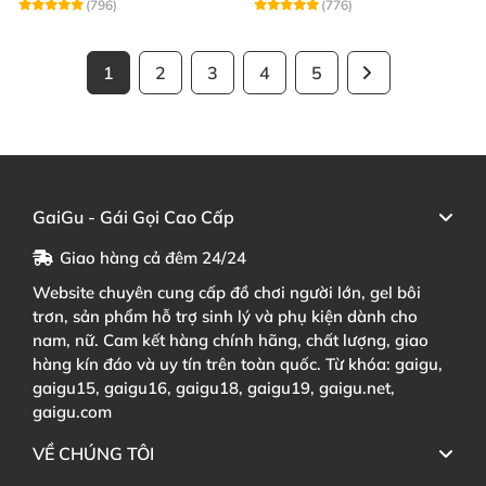
(796)
(776)
1
2
3
4
5
GaiGu - Gái Gọi Cao Cấp
Giao hàng cả đêm 24/24
Website chuyên cung cấp đồ chơi người lớn, gel bôi
trơn, sản phẩm hỗ trợ sinh lý và phụ kiện dành cho
nam, nữ. Cam kết hàng chính hãng, chất lượng, giao
hàng kín đáo và uy tín trên toàn quốc. Từ khóa: gaigu,
gaigu15, gaigu16, gaigu18, gaigu19, gaigu.net,
gaigu.com
VỀ CHÚNG TÔI