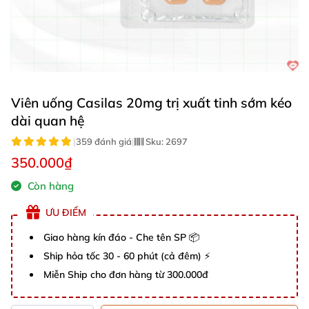
Viên uống Casilas 20mg trị xuất tinh sớm kéo
dài quan hệ
|
359 đánh giá
|
Sku:
2697
350.000₫
Còn hàng
ƯU ĐIỂM
Giao hàng kín đáo - Che tên SP 📦
Ship hỏa tốc 30 - 60 phút (cả đêm) ⚡
Miễn Ship cho đơn hàng từ 300.000đ