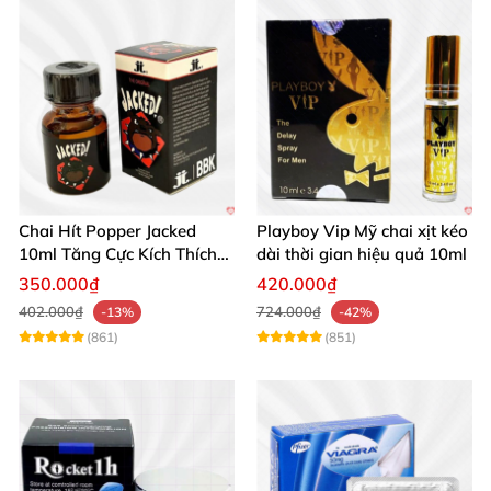
Chai Hít Popper Jacked
Playboy Vip Mỹ chai xịt kéo
10ml Tăng Cực Kích Thích
dài thời gian hiệu quả 10ml
Mạnh Mẽ
350.000₫
420.000₫
402.000₫
724.000₫
-13%
-42%
(861)
(851)