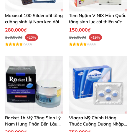
Maxxsat 100 Sildenafil tăng
Tem Ngậm VINIX Hàn Quốc
cường sinh lý Nam kéo dài
tăng sinh lực cải thiện sức
hiệu quả
khỏe phái mạnh
280.000₫
150.000₫
350.000₫
185.000₫
-20%
-19%
(900)
(888)
Viên uống Casilas 20mg trị xuất tinh sớm kéo dài quan hệ
Viên uống Casilas 20mg trị xuất tinh sớm kéo dài quan hệ
Rocket 1h Mỹ Tăng Sinh Lý
Viagra Mỹ Chính Hãng
Nam Hưng Phấn Bền Lâu
Thuốc Cường Dương Nhập
Đừng chần chừ, hãy chọn Casilas 20mg ngay hôm
Mạnh Mẽ
Khẩu Chính Ngạch