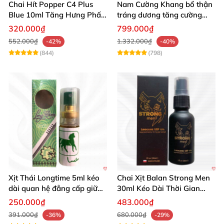
Chai Hít Popper C4 Plus
Nam Cường Khang bổ thận
Blue 10ml Tăng Hưng Phấn
tráng dương tăng cường
Mạnh Mẽ
sinh lực bền lâu
320.000₫
799.000₫
552.000₫
1.332.000₫
-42%
-40%
(844)
(798)
Xịt Thái Longtime 5ml kéo
Chai Xịt Balan Strong Men
dài quan hệ đẳng cấp giữ
30ml Kéo Dài Thời Gian
cuộc yêu
Quan Hệ
250.000₫
483.000₫
391.000₫
680.000₫
-36%
-29%