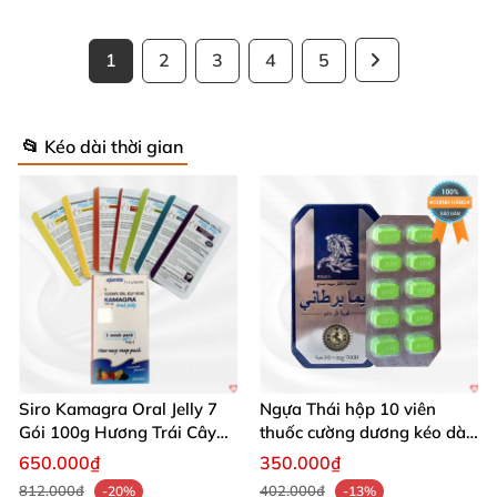
1
2
3
4
5
📂 Kéo dài thời gian
Siro Kamagra Oral Jelly 7
Ngựa Thái hộp 10 viên
Gói 100g Hương Trái Cây
thuốc cường dương kéo dài
Tăng Cường Sinh Lý Nam
cực mạnh
650.000₫
350.000₫
812.000₫
402.000₫
-20%
-13%