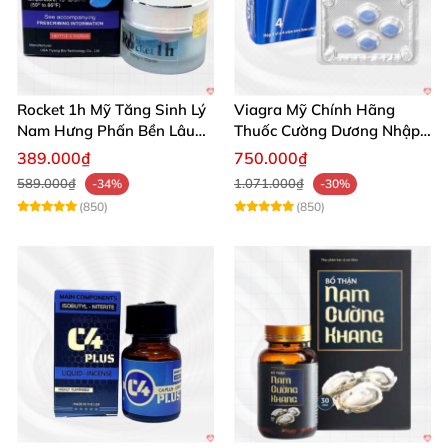
Rocket 1h Mỹ Tăng Sinh Lý
Viagra Mỹ Chính Hãng
Nam Hưng Phấn Bền Lâu
Thuốc Cường Dương Nhập
Mạnh Mẽ
Khẩu Chính Ngạch
389.000₫
750.000₫
589.000₫
1.071.000₫
-34%
-30%
(850)
(850)