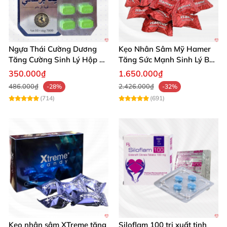
Ngựa Thái Cường Dương
Kẹo Nhân Sâm Mỹ Hamer
Tăng Cường Sinh Lý Hộp 10
Tăng Sức Mạnh Sinh Lý Bền
Viên Chính Hãng
Lâu
350.000₫
1.650.000₫
486.000₫
2.426.000₫
-28%
-32%
(714)
(691)
Kẹo nhân sâm XTreme tăng
Siloflam 100 trị xuất tinh