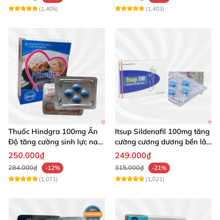
(1,405)
(1,403)
Thuốc Hindgra 100mg Ấn
Itsup Sildenafil 100mg tăng
Độ tăng cường sinh lực nam
cường cương dương bền lâu
chống xuất tinh sớm
nam
250.000₫
249.000₫
284.000₫
315.000₫
-12%
-21%
(1,071)
(1,021)