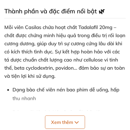
Thành phần và đặc điểm nổi bật 🌿
Mỗi viên Casilas chứa hoạt chất Tadalafil 20mg –
chất được chứng minh hiệu quả trong điều trị rối loạn
cương dương, giúp duy trì sự cương cứng lâu dài khi
có kích thích tình dục. Sự kết hợp hoàn hảo với các
tá dược chuẩn chất lượng cao như cellulose vi tinh
thể, beta cyclodextrin, povidon… đảm bảo sự an toàn
và tiện lợi khi sử dụng.
Dạng bào chế viên nén bao phim dễ uống, hấp
thu nhanh
Đóng gói tiện lợi: Hộp 2 vỉ, mỗi vỉ 2 viên
Xem thêm
Số đăng ký rõ ràng: VD-27434-17, minh bạch về