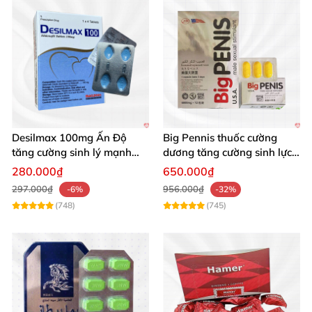
Desilmax 100mg Ấn Độ
Big Pennis thuốc cường
tăng cường sinh lý mạnh
dương tăng cường sinh lực
mẽ, hiệu quả
kéo dài đỉnh cao
280.000₫
650.000₫
297.000₫
956.000₫
-6%
-32%
(748)
(745)