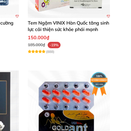
ả
 cường
Tem Ngậm VINIX Hàn Quốc tăng sinh
lực cải thiện sức khỏe phái mạnh
150.000₫
185.000₫
-19%
(888)
 tối ưu.