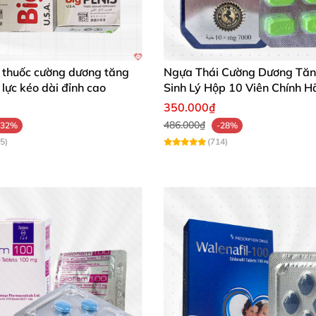
 thuốc an toàn, dễ uống, hiệu quả nhanh và bền lâu. Sản
0 ngay hôm nay để khẳng định đẳng cấp đích thực của phá
 thuốc cường dương tăng
Ngựa Thái Cường Dương Tă
 lực kéo dài đỉnh cao
Sinh Lý Hộp 10 Viên Chính H
vấn tận tình và sản phẩm chính hãng chất lượng tuyệt đố
350.000₫
486.000₫
-32%
-28%
5)
(714)