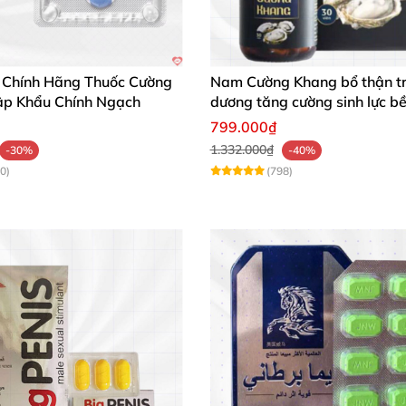
ổn định, hoặc các bệnh lý đặc biệt cần tham khảo ý kiến
 Chính Hãng Thuốc Cường
Nam Cường Khang bổ thận t
18 tuổi.
p Khẩu Chính Ngạch
dương tăng cường sinh lực bề
799.000₫
itrate.
1.332.000₫
-30%
-40%
0)
(798)
ụng ❤️
p tôi lấy lại phong độ nhanh chóng, cảm giác tự tin hơn 
rệt, giúp kiểm soát xuất tinh sớm và tăng thời gian quan 