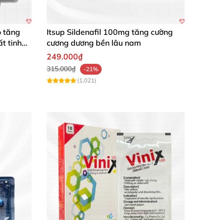
00.
 tăng
Itsup Sildenafil 100mg tăng cường
ả
t tinh
cương dương bền lâu nam
249.000₫
315.000₫
-21%
(1,021)
 cuộc sống hôn nhân viên mãn và trọn vẹn.