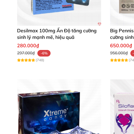
Lê Thanh Hương nhận xét: "Chất liệu viên
nhiều."
Hãy trải nghiệm sự khác biệt từ Siloflam 10
Desilmax 100mg Ấn Độ tăng cường
Big Pennis
sinh lý mạnh mẽ, hiệu quả
cường sinh
👉 Đặt mua Siloflam 100 ngay để nhận sự tư 
280.000₫
650.000₫
297.000₫
956.000₫
-6%
(748)
(74