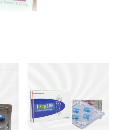
ả
inh lý bền vững. Nam giới bị rối loạn cương