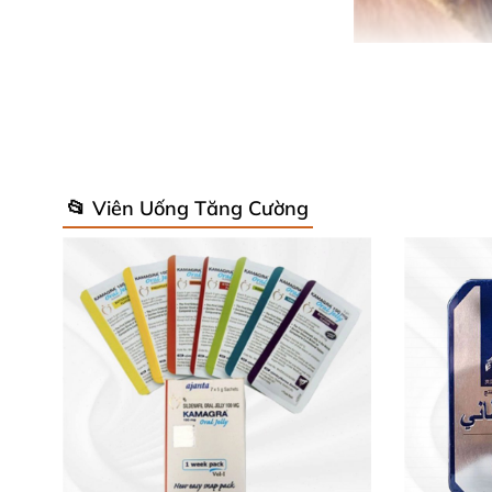
📂 Viên Uống Tăng Cường
Thông số nổi bật của Siloflam 100 ✅
Thành phần chính: Sildenafil Citrate tươn
Quy cách: Hộp 4 viên tiện lợi, dễ dàng ma
Xuất xứ 100% từ Ấn Độ – quốc gia nổi tiế
Sản phẩm được kiểm nghiệm kỹ lưỡng và đã làm