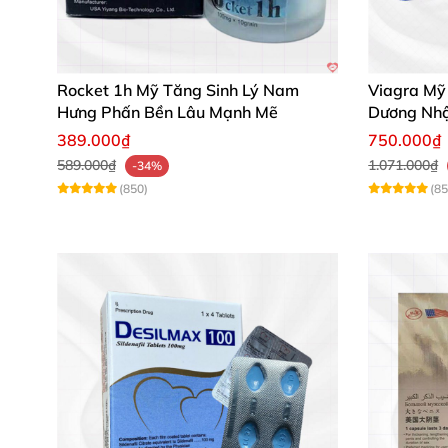
Người mắc bệnh tim mạch, huyết áp không 
Rocket 1h Mỹ Tăng Sinh Lý Nam
Viagra Mỹ
Chống chỉ định cho phụ nữ và trẻ em dưới 
Hưng Phấn Bền Lâu Mạnh Mẽ
Dương Nhậ
389.000₫
750.000₫
Không dùng đồng thời với các thuốc chứa n
589.000₫
1.071.000₫
-34%
(850)
(85
Phản hồi từ khách hàng sau khi sử d
Nguyễn Minh Tú chia sẻ: "Siloflam 100 giú
Trần Văn Hùng nói: "Thuốc cho hiệu quả rõ 