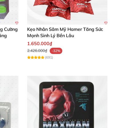
 phẩm giúp tôi và bạn đời hạnh phúc hơn rất
i mạnh!
ng Cường
Kẹo Nhân Sâm Mỹ Hamer Tăng Sức
ãng
Mạnh Sinh Lý Bền Lâu
i!
1.650.000₫
2.426.000₫
-32%
(691)