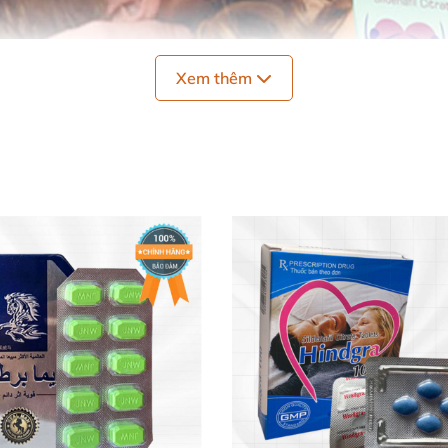
Xem thêm
Siloflam 100 trị xuất tinh sớm kéo dài thời gian cường dương hiệu qu
g đương 100mg Sildenafil.
ng theo và sử dụng.
ng với các sản phẩm hỗ trợ sức khỏe nam giới đạt chuẩn.
 hài lòng hàng ngàn khách hàng với hiệu quả cải thiện s