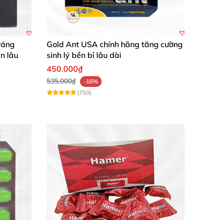
 bác sĩ.
ráng
Gold Ant USA chính hãng tăng cường
n lâu
sinh lý bền bỉ lâu dài
450.000₫
535.000₫
-16%
(750)
hẳn. Rất hài lòng về chất lượng sản phẩm."
hệ. Tôi rất tin tưởng và tiếp tục sử dụng."