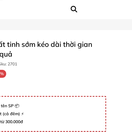
ất tinh sớm kéo dài thời gian
 quả
ku:
2701
2%
 tên SP 📦
út (cả đêm) ⚡
 từ 300.000đ