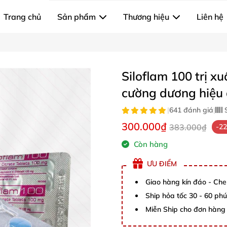
Trang chủ
Sản phẩm
Thương hiệu
Liên hệ
Siloflam 100 trị xu
cường dương hiệu
|
641 đánh giá
|
S
300.000₫
383.000₫
-2
Còn hàng
ƯU ĐIỂM
Giao hàng kín đáo - Che
Ship hỏa tốc 30 - 60 ph
Miễn Ship cho đơn hàng