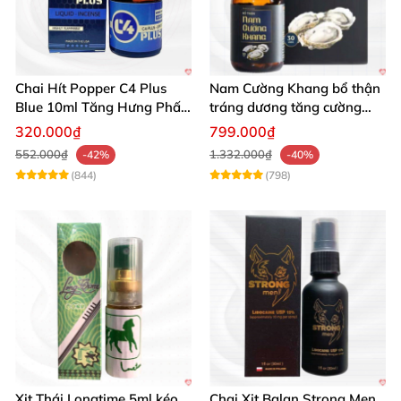
Chai Hít Popper C4 Plus
Nam Cường Khang bổ thận
Blue 10ml Tăng Hưng Phấn
tráng dương tăng cường
Mạnh Mẽ
sinh lực bền lâu
320.000₫
799.000₫
552.000₫
1.332.000₫
-42%
-40%
(844)
(798)
Xịt Thái Longtime 5ml kéo
Chai Xịt Balan Strong Men