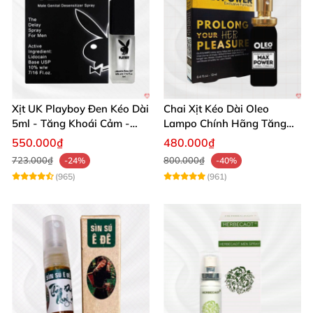
Xịt UK Playboy Đen Kéo Dài
Chai Xịt Kéo Dài Oleo
5ml - Tăng Khoái Cảm -
Lampo Chính Hãng Tăng
Đặt Ngay
Cường Sức Mạnh Nam
550.000₫
480.000₫
723.000₫
800.000₫
-24%
-40%
(965)
(961)