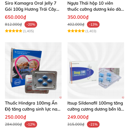
Siro Kamagra Oral Jelly 7
Ngựa Thái hộp 10 viên
Gói 100g Hương Trái Cây
thuốc cường dương kéo dài
Tăng Cường Sinh Lý Nam
cực mạnh
650.000₫
350.000₫
812.000₫
402.000₫
-20%
-13%
(1,405)
(1,403)
Thuốc Hindgra 100mg Ấn
Itsup Sildenafil 100mg tăng
Độ tăng cường sinh lực nam
cường cương dương bền lâu
chống xuất tinh sớm
nam
250.000₫
249.000₫
284.000₫
315.000₫
-12%
-21%