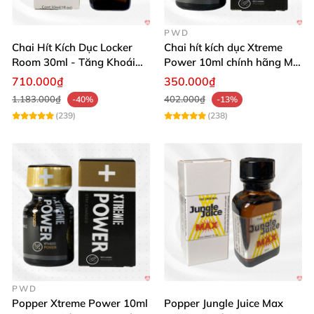
PWD
Chai Hít Kích Dục Locker
Chai hít kích dục Xtreme
Room 30ml - Tăng Khoái
Power 10ml chính hãng Mỹ
Cảm Đỉnh Cao
USA PWD
710.000₫
350.000₫
1.183.000₫
402.000₫
-40%
-13%
(239)
(238)
PWD
Popper Xtreme Power 10ml
Popper Jungle Juice Max