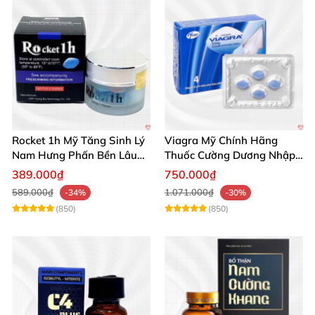
Rocket 1h Mỹ Tăng Sinh Lý
Viagra Mỹ Chính Hãng
Nam Hưng Phấn Bền Lâu
Thuốc Cường Dương Nhập
Mạnh Mẽ
Khẩu Chính Ngạch
389.000₫
750.000₫
589.000₫
1.071.000₫
-34%
-30%
(850)
(850)