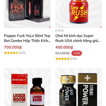
PWD
Popper Fuck YoLo 50ml Top
Chai hít kích dục Super
Bot Combo Hộp Thiếc Kích
Rush USA chính hãng giá
Thích Mua
tốt
700.000₫
450.000₫
(250)
517.000₫
-13%
(240)