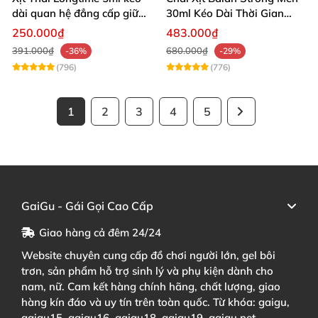
dài quan hệ đẳng cấp giữ
30ml Kéo Dài Thời Gian
cuộc yêu
Quan Hệ
250.000₫
483.000₫
391.000₫
680.000₫
-36%
-29%
(796)
(776)
1
2
3
4
5
GaiGu - Gái Gọi Cao Cấp
Giao hàng cả đêm 24/24
Website chuyên cung cấp đồ chơi người lớn, gel bôi
trơn, sản phẩm hỗ trợ sinh lý và phụ kiện dành cho
nam, nữ. Cam kết hàng chính hãng, chất lượng, giao
hàng kín đáo và uy tín trên toàn quốc. Từ khóa: gaigu,
gaigu15, gaigu16, gaigu18, gaigu19, gaigu.net,