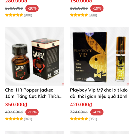
280.000₫
150.000₫
350.000₫
185.000₫
-20%
-19%
(900)
(888)
Chai Hít Popper Jacked
Playboy Vip Mỹ chai xịt kéo
10ml Tăng Cực Kích Thích
dài thời gian hiệu quả 10ml
Mạnh Mẽ
350.000₫
420.000₫
402.000₫
724.000₫
-13%
-42%
(861)
(851)