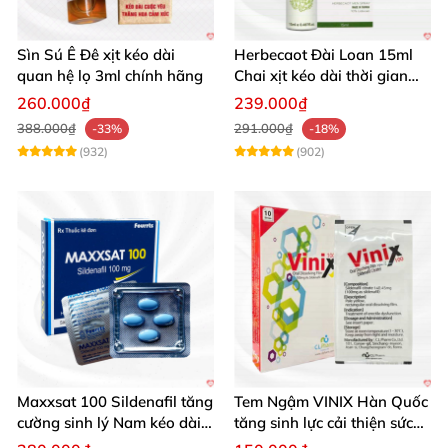
Sìn Sú Ê Đê xịt kéo dài
Herbecaot Đài Loan 15ml
quan hệ lọ 3ml chính hãng
Chai xịt kéo dài thời gian
hiệu quả
260.000₫
239.000₫
388.000₫
291.000₫
-33%
-18%
(932)
(902)
Maxxsat 100 Sildenafil tăng
Tem Ngậm VINIX Hàn Quốc
cường sinh lý Nam kéo dài
tăng sinh lực cải thiện sức
hiệu quả
khỏe phái mạnh