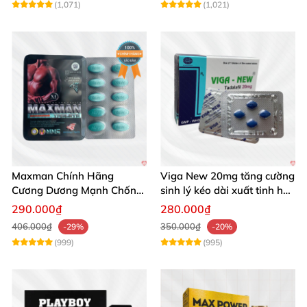
(1,071)
(1,021)
Maxman Chính Hãng
Viga New 20mg tăng cường
Cương Dương Mạnh Chống
sinh lý kéo dài xuất tinh hộp
Xuất Tinh Sớm Hộp 10
4 viên
290.000₫
280.000₫
406.000₫
350.000₫
-29%
-20%
(999)
(995)