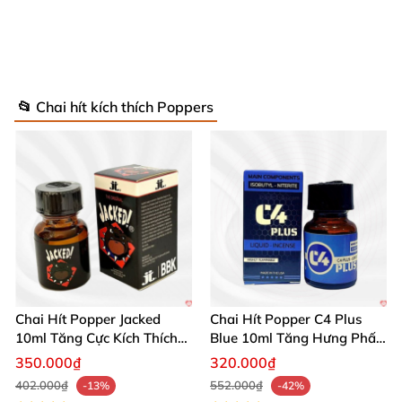
📂 Chai hít kích thích Poppers
Popper Glenburgie Green Diamond 30ml Aged 95 mạnh tăng
khoái cảm gay
Thông số kỹ thuật nổi bật của Popper
Glenburgie Green Diamond 💎
Chai Hít Popper Jacked
Chai Hít Popper C4 Plus
Dung tích:
30ml, đủ dùng cho nhiều lần trải
10ml Tăng Cực Kích Thích
Blue 10ml Tăng Hưng Phấn
nghiệm.
Mạnh Mẽ
Mạnh Mẽ
350.000₫
320.000₫
402.000₫
552.000₫
-13%
-42%
Thành phần chủ đạo:
Isobutyl nitrite – mang lại