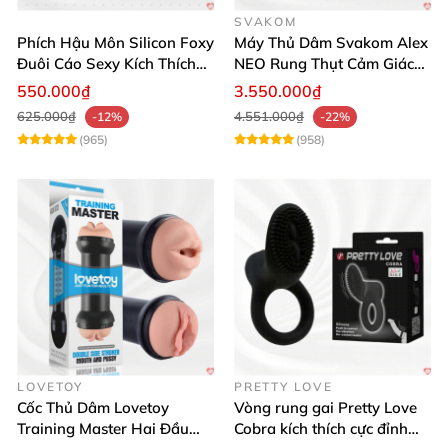
SVAKOM
Phích Hậu Môn Silicon Foxy
Máy Thủ Dâm Svakom Alex
Đuôi Cáo Sexy Kích Thích
NEO Rung Thụt Cảm Giác
Đỉnh Cao
Thật, App Điều Khiển
550.000₫
3.550.000₫
625.000₫
4.551.000₫
-12%
-22%
(965)
(958)
LOVETOY
PRETTY LOVE
Cốc Thủ Dâm Lovetoy
Vòng rung gai Pretty Love
Training Master Hai Đầu
Cobra kích thích cực đỉnh