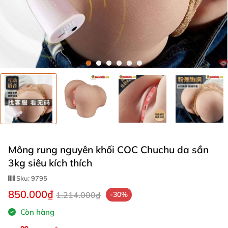
Mông rung nguyên khối COC Chuchu da sần
3kg siêu kích thích
Sku:
9795
850.000₫
1.214.000₫
-30%
Còn hàng