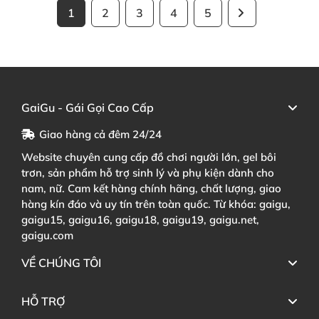
1
2
3
4
5
GaiGu - Gái Gọi Cao Cấp
Giao hàng cả đêm 24/24
Website chuyên cung cấp đồ chơi người lớn, gel bôi
trơn, sản phẩm hỗ trợ sinh lý và phụ kiện dành cho
nam, nữ. Cam kết hàng chính hãng, chất lượng, giao
hàng kín đáo và uy tín trên toàn quốc. Từ khóa: gaigu,
gaigu15, gaigu16, gaigu18, gaigu19, gaigu.net,
gaigu.com
VỀ CHÚNG TÔI
HỖ TRỢ