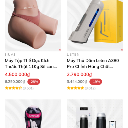
JIUAI
LETEN
Máy Tập Thể Dục Kích
Máy Thủ Dâm Leten A380
Thước Thật 11Kg Silicon
Pro Chính Hãng Chất
Cao Cấp Nhật Bản
Lượng Cao
4.500.000₫
2.790.000₫
6.250.000₫
3.444.000₫
-28%
-19%
(3,501)
(3,012)