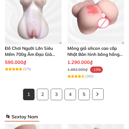
Đồ Chơi Người Lớn Siêu
Mông giả silicon cao cấp
Mềm 700g Âm Đạo Giả
Nhật Bản hình bông hồng
Silicon Tự Sướng
siêu thực
590.000₫
1.290.000₫
(375)
1.482.000₫
-13%
(365)
1
2
3
4
5
📂 Sextoy Nam