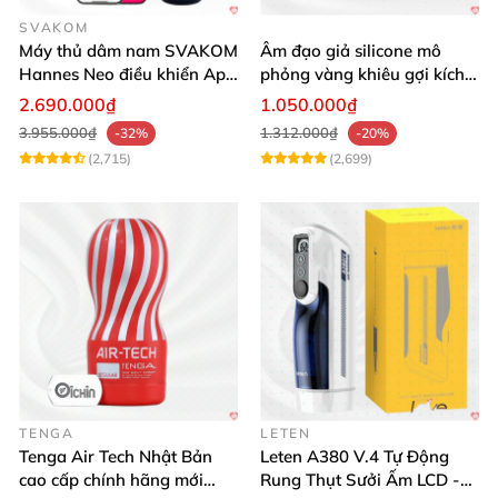
SVAKOM
Máy thủ dâm nam SVAKOM
Âm đạo giả silicone mô
Hannes Neo điều khiển App
phỏng vàng khiêu gợi kích
tương tác
thích mua
2.690.000₫
1.050.000₫
3.955.000₫
1.312.000₫
-32%
-20%
(2,715)
(2,699)
TENGA
LETEN
Tenga Air Tech Nhật Bản
Leten A380 V.4 Tự Động
cao cấp chính hãng mới
Rung Thụt Sưởi Ấm LCD -