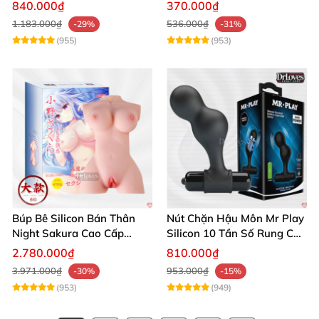
Siêu Thật, Tăng Khoái Cảm
trải nghiệm
840.000₫
370.000₫
1.183.000₫
536.000₫
-29%
-31%
(955)
(953)
Búp Bê Silicon Bán Thân
Nút Chặn Hậu Môn Mr Play
Night Sakura Cao Cấp
Silicon 10 Tần Số Rung Cao
Rung Đa Chức Năng
Cấp
2.780.000₫
810.000₫
3.971.000₫
953.000₫
-30%
-15%
(953)
(949)