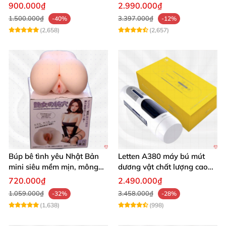
seal giá tốt
Mua Ngay
900.000₫
2.990.000₫
1.500.000₫
3.397.000₫
-40%
-12%
(2,658)
(2,657)
Búp bê tình yêu Nhật Bản
Letten A380 máy bú mút
mini siêu mềm mịn, mông
dương vật chất lượng cao
tròn quyến rũ
giá tốt
720.000₫
2.490.000₫
1.059.000₫
3.458.000₫
-32%
-28%
(1,638)
(998)