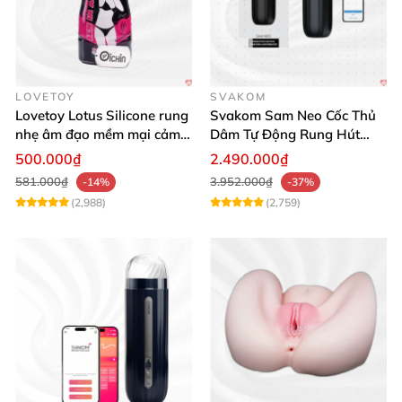
LOVETOY
SVAKOM
Lovetoy Lotus Silicone rung
Svakom Sam Neo Cốc Thủ
nhẹ âm đạo mềm mại cảm
Dâm Tự Động Rung Hút
giác thật
App Điều Khiển Xa
500.000₫
2.490.000₫
581.000₫
3.952.000₫
-14%
-37%
(2,988)
(2,759)