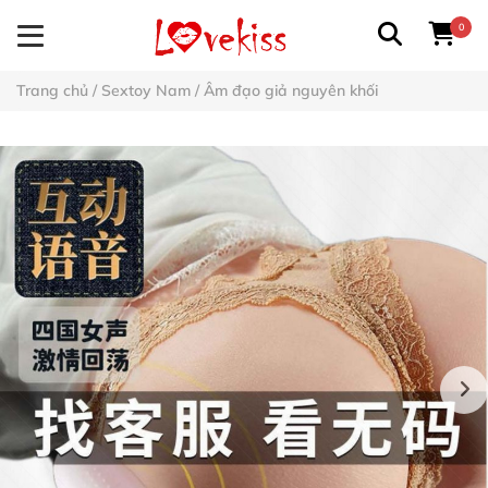
0
Trang chủ
/
Sextoy Nam
/
Âm đạo giả nguyên khối