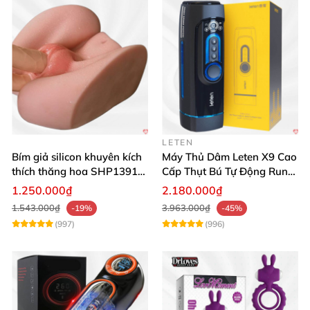
LETEN
Bím giả silicon khuyên kích
Máy Thủ Dâm Leten X9 Cao
thích thăng hoa SHP1391
Cấp Thụt Bú Tự Động Rung
ShopHanhPhuc
Rên
1.250.000₫
2.180.000₫
1.543.000₫
3.963.000₫
-19%
-45%
(997)
(996)