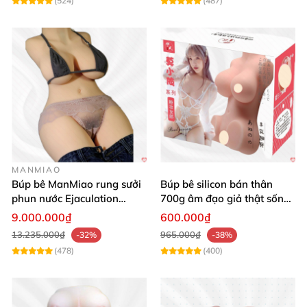
(524)
(487)
MANMIAO
Búp bê ManMiao rung sưởi
Búp bê silicon bán thân
phun nước Ejaculation
700g âm đạo giả thật sống
Queen chuẩn
động, giá tốt
9.000.000₫
600.000₫
13.235.000₫
965.000₫
-32%
-38%
(478)
(400)