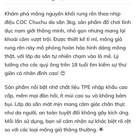
Khám phá
mông nguyên khối rung rên theo nhịp
điệu COC Chuchu da sần 3kg
, sản phẩm đồ chơi tình
dục nam giới thông minh, nhỏ gọn nhưng mang lại
khoái cảm vượt trội. Được thiết kế tỉ mỉ,
mông giả
rung rên
này mô phỏng hoàn hảo hình dáng mông
thật, với lớp da sần tự nhiên chạm vào là mê. Lý
tưởng cho các quý ông trên 18 tuổi tìm kiếm sự thư
giãn cá nhân đỉnh cao! 😍
Sản phẩm nổi bật nhờ chất liệu TPE nhập khẩu cao
cấp, mềm mại đàn hồi, ít mùi cao su và không bám
bụi. Lớp da sần mát mịn mang cảm giác chân thực
như da người, an toàn tuyệt đối không gây kích ứng.
Mỗi lần sử dụng, bạn sẽ cảm nhận sự khác biệt rõ rệt
so với các loại mông giả thông thường. 🌟