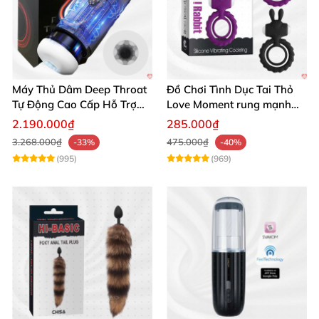
Máy Thủ Dâm Deep Throat
Đồ Chơi Tình Dục Tai Thỏ
Tự Động Cao Cấp Hỗ Trợ
Love Moment rung mạnh
Gắn Tường
mẽ êm ái
2.190.000₫
285.000₫
3.268.000₫
475.000₫
-33%
-40%
(995)
(969)