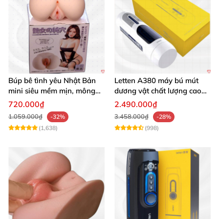
Búp bê tình yêu Nhật Bản
Letten A380 máy bú mút
mini siêu mềm mịn, mông
dương vật chất lượng cao
tròn quyến rũ
giá tốt
720.000₫
2.490.000₫
1.059.000₫
3.458.000₫
-32%
-28%
(1,638)
(998)