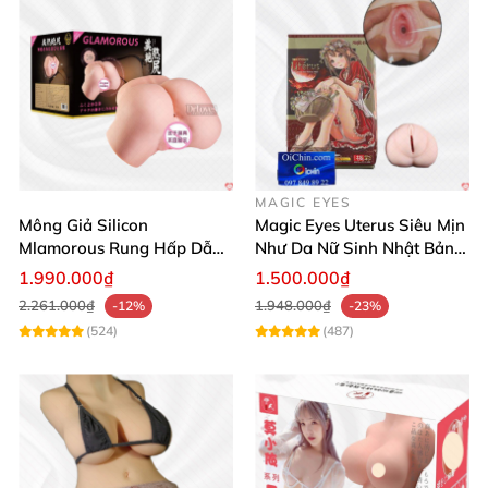
MAGIC EYES
Mông Giả Silicon
Magic Eyes Uterus Siêu Mịn
Mlamorous Rung Hấp Dẫn
Như Da Nữ Sinh Nhật Bản
Tăng Khoái Cảm Mạnh
Mềm Mại
1.990.000₫
1.500.000₫
2.261.000₫
1.948.000₫
-12%
-23%
(524)
(487)