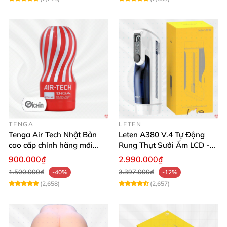
TENGA
LETEN
Tenga Air Tech Nhật Bản
Leten A380 V.4 Tự Động
cao cấp chính hãng mới
Rung Thụt Sưởi Ấm LCD -
seal giá tốt
Mua Ngay
900.000₫
2.990.000₫
1.500.000₫
3.397.000₫
-40%
-12%
(2,658)
(2,657)