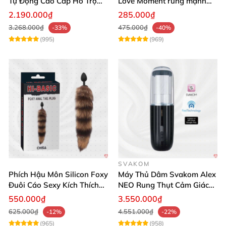
Tự Động Cao Cấp Hỗ Trợ
Love Moment rung mạnh
Gắn Tường
mẽ êm ái
2.190.000₫
285.000₫
3.268.000₫
475.000₫
-33%
-40%
(995)
(969)
SVAKOM
Phích Hậu Môn Silicon Foxy
Máy Thủ Dâm Svakom Alex
Đuôi Cáo Sexy Kích Thích
NEO Rung Thụt Cảm Giác
Đỉnh Cao
Thật, App Điều Khiển
550.000₫
3.550.000₫
625.000₫
4.551.000₫
-12%
-22%
(965)
(958)