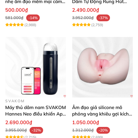
nhẹ âm đạo mềm mại cảm
Dâm Tự Động Rung Hút
giác thật
App Điều Khiển Xa
500.000₫
2.490.000₫
581.000₫
3.952.000₫
-14%
-37%
(2,988)
(2,759)
SVAKOM
Máy thủ dâm nam SVAKOM
Âm đạo giả silicone mô
Hannes Neo điều khiển App
phỏng vàng khiêu gợi kích
tương tác
thích mua
2.690.000₫
1.050.000₫
3.955.000₫
1.312.000₫
-32%
-20%
(2,715)
(2,699)