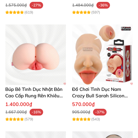
1.575.000₫
1.484.000₫
-27%
-36%
(619)
(597)
Búp Bê Tình Dục Nhật Bản
Đồ Chơi Tình Dục Nam
Cao Cấp Rung Rên Khiêu
Crazy Bull Sarah Silicon
Gợi 2 Lỗ
Cao Cấp
1.400.000₫
570.000₫
1.667.000₫
905.000₫
-16%
-37%
(579)
(543)