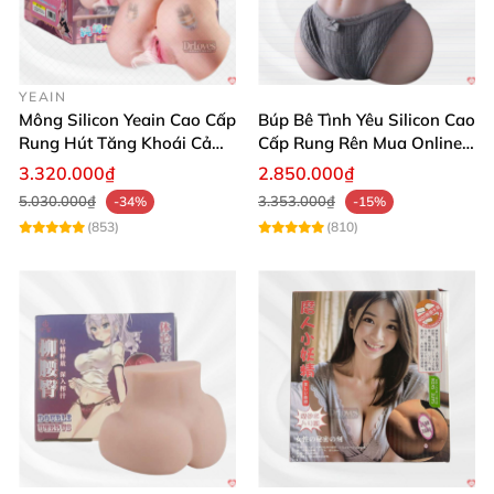
YEAIN
Mông Silicon Yeain Cao Cấp
Búp Bê Tình Yêu Silicon Cao
Rung Hút Tăng Khoái Cảm
Cấp Rung Rên Mua Online
Thỏa Mãn
Giá Tốt
3.320.000₫
2.850.000₫
5.030.000₫
3.353.000₫
-34%
-15%
(853)
(810)