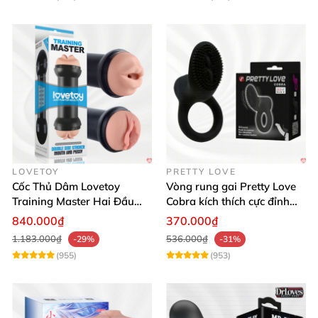
LOVETOY
PRETTY LOVE
Cốc Thủ Dâm Lovetoy
Vòng rung gai Pretty Love
Training Master Hai Đầu
Cobra kích thích cực đỉnh
Siêu Thật, Tăng Khoái Cảm
trải nghiệm
840.000₫
370.000₫
1.183.000₫
536.000₫
-29%
-31%
(955)
(953)