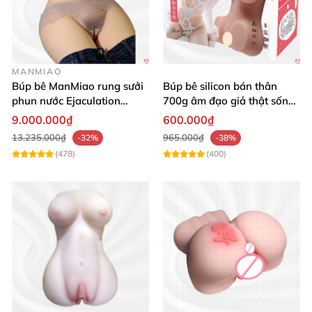
MANMIAO
Búp bê ManMiao rung sưởi
Búp bê silicon bán thân
phun nước Ejaculation
700g âm đạo giả thật sống
Queen chuẩn
động, giá tốt
9.000.000₫
600.000₫
13.235.000₫
965.000₫
-32%
-38%
(478)
(400)