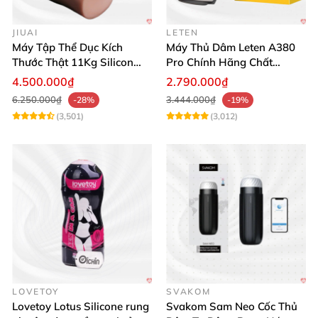
JIUAI
LETEN
Máy Tập Thể Dục Kích
Máy Thủ Dâm Leten A380
Thước Thật 11Kg Silicon
Pro Chính Hãng Chất
Cao Cấp Nhật Bản
Lượng Cao
4.500.000₫
2.790.000₫
6.250.000₫
3.444.000₫
-28%
-19%
(3,501)
(3,012)
LOVETOY
SVAKOM
Lovetoy Lotus Silicone rung
Svakom Sam Neo Cốc Thủ