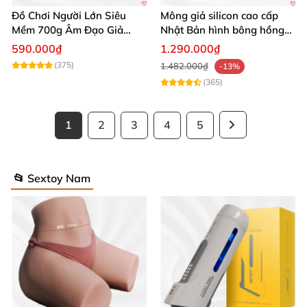
Đồ Chơi Người Lớn Siêu
Mông giả silicon cao cấp
Mềm 700g Âm Đạo Giả
Nhật Bản hình bông hồng
Silicon Tự Sướng
siêu thực
590.000₫
1.290.000₫
(375)
1.482.000₫
-13%
(365)
1
2
3
4
5
📂 Sextoy Nam