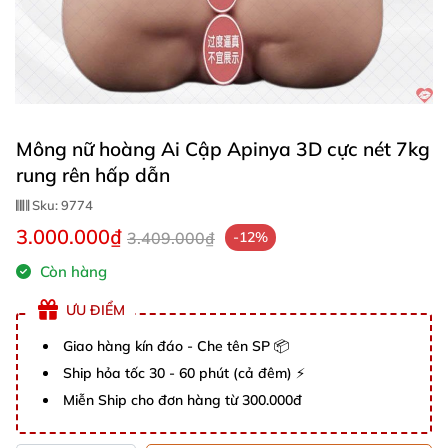
Mông nữ hoàng Ai Cập Apinya 3D cực nét 7kg
rung rên hấp dẫn
Sku:
9774
3.000.000₫
3.409.000₫
-12%
Còn hàng
ƯU ĐIỂM
Giao hàng kín đáo - Che tên SP 📦
Ship hỏa tốc 30 - 60 phút (cả đêm) ⚡
Miễn Ship cho đơn hàng từ 300.000đ