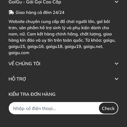
GaiGu - Gái Gọi Cao Cấp
Giao hàng cả đêm 24/24
Website chuyên cung cấp đồ chơi người lớn, gel bôi
trơn, sản phẩm hỗ trợ sinh lý và phụ kiện dành cho
nam, nữ. Cam kết hàng chính hãng, chất lượng, giao
hàng kín đáo và uy tín trên toàn quốc. Từ khóa: gaigu,
gaigu15, gaigu16, gaigu18, gaigu19, gaigu.net,
gaigu.com
VỀ CHÚNG TÔI
HỖ TRỢ
KIỂM TRA ĐƠN HÀNG
Check