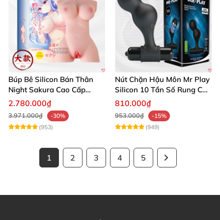
Búp Bê Silicon Bán Thân
Nút Chặn Hậu Môn Mr Play
Night Sakura Cao Cấp
Silicon 10 Tần Số Rung Cao
Rung Đa Chức Năng
Cấp
2.780.000₫
810.000₫
3.971.000₫
953.000₫
-30%
-15%
(953)
(949)
1
2
3
4
5