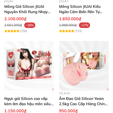
JIUAI
JIUAI
Mông Giả Silicon JIUAI
Mông Silicon JIUAI Kiểu
Nguyên Khối Rung Nhạy
Ngửa Cảm Biến Rên Tự
Cảm Biến Siêu Thật
Nhiên
2.100.000₫
1.650.000₫
2.561.000₫
1.988.000₫
-18%
-17%
(758)
(733)
YEAIN
Ngực giả Silicon cao cấp
Âm Đạo Giả Silicon Yeain
kèm âm đạo hậu môn siêu
2.5kg Cao Cấp Hàng Chính
thật BIG BREAST
Hãng
1.150.000₫
950.000₫