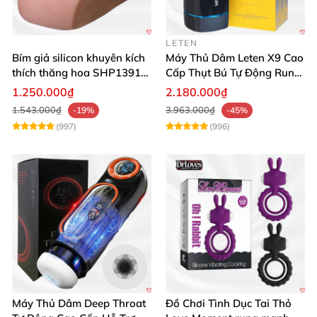
LETEN
Bím giả silicon khuyên kích
Máy Thủ Dâm Leten X9 Cao
thích thăng hoa SHP1391
Cấp Thụt Bú Tự Động Rung
ShopHanhPhuc
Rên
1.250.000₫
2.180.000₫
1.543.000₫
3.963.000₫
-19%
-45%
(997)
(996)
Máy Thủ Dâm Deep Throat
Đồ Chơi Tình Dục Tai Thỏ