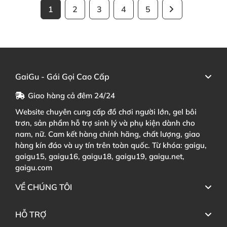
1
2
3
4
5
GaiGu - Gái Gọi Cao Cấp
Giao hàng cả đêm 24/24
Website chuyên cung cấp đồ chơi người lớn, gel bôi
trơn, sản phẩm hỗ trợ sinh lý và phụ kiện dành cho
nam, nữ. Cam kết hàng chính hãng, chất lượng, giao
hàng kín đáo và uy tín trên toàn quốc. Từ khóa: gaigu,
gaigu15, gaigu16, gaigu18, gaigu19, gaigu.net,
gaigu.com
VỀ CHÚNG TÔI
HỖ TRỢ