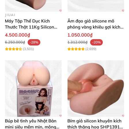
Hãng sản xuất: Hunan Fanjia Bionic Technology
JIUAI
Co., Ltd.
Máy Tập Thể Dục Kích
Âm đạo giả silicone mô
Thước Thật 11Kg Silicon
phỏng vàng khiêu gợi kích
Cao Cấp Nhật Bản
thích mua
Hướng dẫn sử dụng: Kết hợp với chất bôi trơn để
4.500.000₫
1.050.000₫
tăng trải nghiệm, dễ dàng vệ sinh bằng nước
6.250.000₫
1.312.000₫
-28%
-20%
(3,501)
(2,699)
sạch và sữa tắm
Búp bê tình yêu Nhật Bản
Bím giả silicon khuyên kích
mini siêu mềm mịn, mông
thích thăng hoa SHP1391