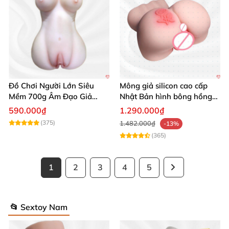
Đồ Chơi Người Lớn Siêu
Mông giả silicon cao cấp
Mềm 700g Âm Đạo Giả
Nhật Bản hình bông hồng
Silicon Tự Sướng
siêu thực
590.000₫
1.290.000₫
(375)
1.482.000₫
-13%
(365)
1
2
3
4
5
📂 Sextoy Nam