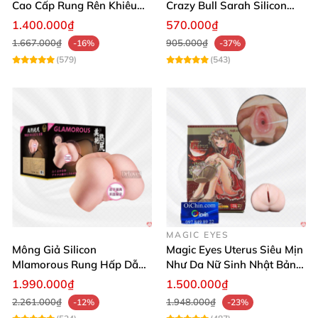
Cao Cấp Rung Rên Khiêu
Crazy Bull Sarah Silicon
Gợi 2 Lỗ
Cao Cấp
1.400.000₫
570.000₫
1.667.000₫
905.000₫
-16%
-37%
(579)
(543)
MAGIC EYES
Mông Giả Silicon
Magic Eyes Uterus Siêu Mịn
Mlamorous Rung Hấp Dẫn
Như Da Nữ Sinh Nhật Bản
Tăng Khoái Cảm Mạnh
Mềm Mại
1.990.000₫
1.500.000₫
2.261.000₫
1.948.000₫
-12%
-23%