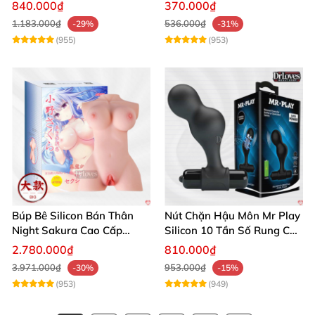
Siêu Thật, Tăng Khoái Cảm
trải nghiệm
840.000₫
370.000₫
1.183.000₫
536.000₫
-29%
-31%
(955)
(953)
Búp Bê Silicon Bán Thân
Nút Chặn Hậu Môn Mr Play
Night Sakura Cao Cấp
Silicon 10 Tần Số Rung Cao
Rung Đa Chức Năng
Cấp
2.780.000₫
810.000₫
3.971.000₫
953.000₫
-30%
-15%
(953)
(949)