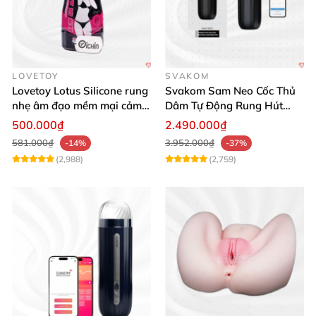
LOVETOY
SVAKOM
Lovetoy Lotus Silicone rung
Svakom Sam Neo Cốc Thủ
nhẹ âm đạo mềm mại cảm
Dâm Tự Động Rung Hút
giác thật
App Điều Khiển Xa
500.000₫
2.490.000₫
581.000₫
3.952.000₫
-14%
-37%
(2,988)
(2,759)