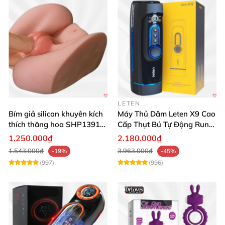
LETEN
Bím giả silicon khuyên kích
Máy Thủ Dâm Leten X9 Cao
thích thăng hoa SHP1391
Cấp Thụt Bú Tự Động Rung
ShopHanhPhuc
Rên
1.250.000₫
2.180.000₫
1.543.000₫
3.963.000₫
-19%
-45%
(997)
(996)