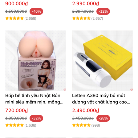
seal giá tốt
Mua Ngay
900.000₫
2.990.000₫
1.500.000₫
3.397.000₫
-40%
-12%
(2,658)
(2,657)
Búp bê tình yêu Nhật Bản
Letten A380 máy bú mút
mini siêu mềm mịn, mông
dương vật chất lượng cao
tròn quyến rũ
giá tốt
720.000₫
2.490.000₫
1.059.000₫
3.458.000₫
-32%
-28%
(1,638)
(998)