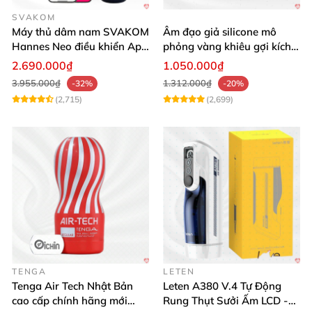
SVAKOM
Máy thủ dâm nam SVAKOM
Âm đạo giả silicone mô
Hannes Neo điều khiển App
phỏng vàng khiêu gợi kích
tương tác
thích mua
2.690.000₫
1.050.000₫
3.955.000₫
1.312.000₫
-32%
-20%
(2,715)
(2,699)
TENGA
LETEN
Tenga Air Tech Nhật Bản
Leten A380 V.4 Tự Động
cao cấp chính hãng mới
Rung Thụt Sưởi Ấm LCD -