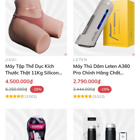
JIUAI
LETEN
Máy Tập Thể Dục Kích
Máy Thủ Dâm Leten A380
Thước Thật 11Kg Silicon
Pro Chính Hãng Chất
Cao Cấp Nhật Bản
Lượng Cao
4.500.000₫
2.790.000₫
6.250.000₫
3.444.000₫
-28%
-19%
(3,501)
(3,012)