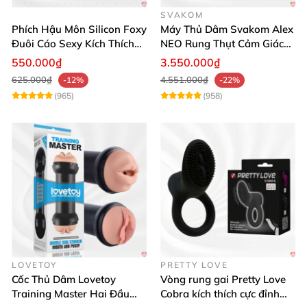
SVAKOM
Phích Hậu Môn Silicon Foxy
Máy Thủ Dâm Svakom Alex
Đuôi Cáo Sexy Kích Thích
NEO Rung Thụt Cảm Giác
Đỉnh Cao
Thật, App Điều Khiển
550.000₫
3.550.000₫
625.000₫
4.551.000₫
-12%
-22%
(965)
(958)
LOVETOY
PRETTY LOVE
Cốc Thủ Dâm Lovetoy
Vòng rung gai Pretty Love
Training Master Hai Đầu
Cobra kích thích cực đỉnh