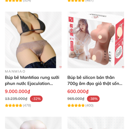
(524)
(487)
MANMIAO
Búp bê ManMiao rung sưởi
Búp bê silicon bán thân
phun nước Ejaculation
700g âm đạo giả thật sống
Queen chuẩn
động, giá tốt
9.000.000₫
600.000₫
13.235.000₫
965.000₫
-32%
-38%
(478)
(400)