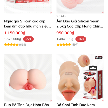
YEAIN
Ngực giả Silicon cao cấp
Âm Đạo Giả Silicon Yeain
kèm âm đạo hậu môn siêu
2.5kg Cao Cấp Hàng Chính
thật BIG BREAST
Hãng
1.150.000₫
950.000₫
1.575.000₫
1.484.000₫
-27%
-36%
(619)
(597)
Búp Bê Tình Dục Nhật Bản
Đồ Chơi Tình Dục Nam