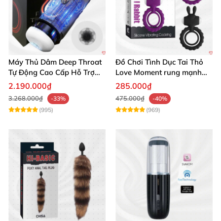
Máy Thủ Dâm Deep Throat
Đồ Chơi Tình Dục Tai Thỏ
Tự Động Cao Cấp Hỗ Trợ
Love Moment rung mạnh
Gắn Tường
mẽ êm ái
2.190.000₫
285.000₫
3.268.000₫
475.000₫
-33%
-40%
(995)
(969)