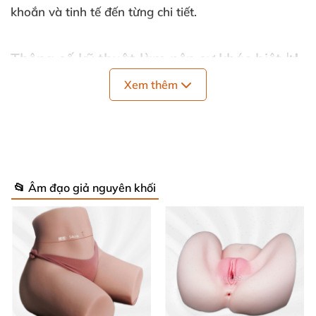
khoắn và tinh tế đến từng chi tiết.
Thông số kỹ thuật làm nên sự khác biệt 📊
Xem thêm
Thương hiệu: Rends – Nhật Bản
Chất liệu: TPE nhập khẩu, mềm mại và an toàn
Kích thước sản phẩm: 30
28.5
20 cm
📂 Âm đạo giả nguyên khối
Trọng lượng: 7,5 kg (7,6 kg tính cả bao bì)
Điều khiển: Thủ công, cực kỳ đơn giản khi sử
dụng
Phụ kiện đi kèm: Thẻ bảo hành + Hộp bảo quản
tiện lợi