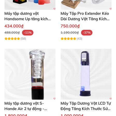
Máy tập dương vật
Máy Tập Pro Extender Kéo
Handsome Up tăng kích
Dài Dương Vật Tăng Kích
thước hiệu quả nhanh
Thước Hiệu Quả
434.000₫
750.000₫
488.000₫
1.190.000₫
-11%
-37%
(58)
(43)
Máy tập dương vật S-
Máy Tập Dương Vật LCD Tự
Hande Air 2 tự động -
Động Tăng Kích Thước Sức
Rung, Hút, Tăng kích thước
Bền
1.800.000₫
1.000.000₫