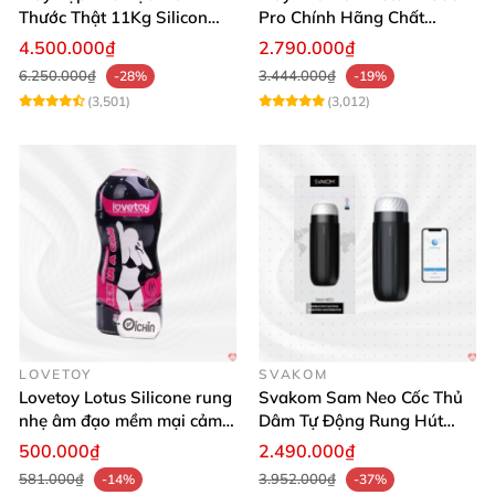
Thước Thật 11Kg Silicon
Pro Chính Hãng Chất
Cao Cấp Nhật Bản
Lượng Cao
4.500.000₫
2.790.000₫
6.250.000₫
3.444.000₫
-28%
-19%
(3,501)
(3,012)
LOVETOY
SVAKOM
Lovetoy Lotus Silicone rung
Svakom Sam Neo Cốc Thủ
nhẹ âm đạo mềm mại cảm
Dâm Tự Động Rung Hút
giác thật
App Điều Khiển Xa
500.000₫
2.490.000₫
581.000₫
3.952.000₫
-14%
-37%