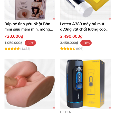
Búp bê tình yêu Nhật Bản
Letten A380 máy bú mút
mini siêu mềm mịn, mông
dương vật chất lượng cao
tròn quyến rũ
giá tốt
720.000₫
2.490.000₫
1.059.000₫
3.458.000₫
-32%
-28%
(1,638)
(998)
LETEN