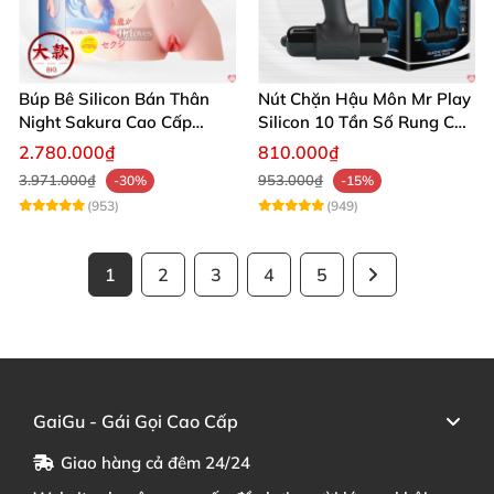
Búp Bê Silicon Bán Thân
Nút Chặn Hậu Môn Mr Play
Night Sakura Cao Cấp
Silicon 10 Tần Số Rung Cao
Rung Đa Chức Năng
Cấp
2.780.000₫
810.000₫
3.971.000₫
953.000₫
-30%
-15%
(953)
(949)
1
2
3
4
5
GaiGu - Gái Gọi Cao Cấp
Giao hàng cả đêm 24/24