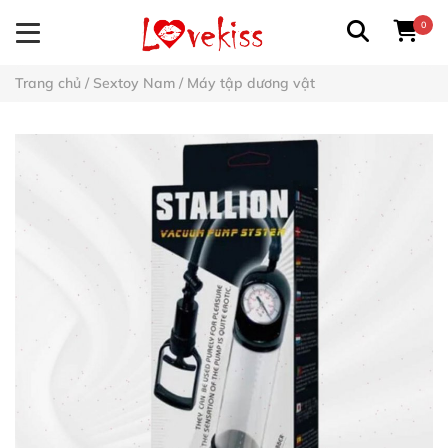
0
Trang chủ
/
Sextoy Nam
/
Máy tập dương vật