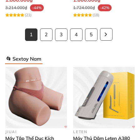
3.214.000₫
1.724.000₫
-44%
-42%
(21)
(18)
1
2
3
4
5
📂 Sextoy Nam
JIUAI
LETEN
Máy Tập Thể Dục Kích
Máy Thủ Dâm Leten A380