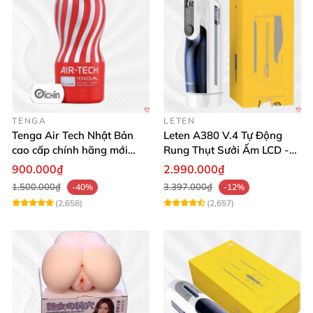
TENGA
LETEN
Tenga Air Tech Nhật Bản
Leten A380 V.4 Tự Động
cao cấp chính hãng mới
Rung Thụt Sưởi Ấm LCD -
seal giá tốt
Mua Ngay
900.000₫
2.990.000₫
1.500.000₫
3.397.000₫
-40%
-12%
(2,658)
(2,657)