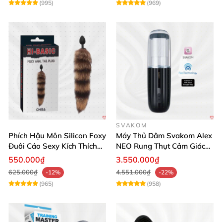
(995)
(969)
SVAKOM
Phích Hậu Môn Silicon Foxy
Máy Thủ Dâm Svakom Alex
Đuôi Cáo Sexy Kích Thích
NEO Rung Thụt Cảm Giác
Đỉnh Cao
Thật, App Điều Khiển
550.000₫
3.550.000₫
625.000₫
4.551.000₫
-12%
-22%
(965)
(958)