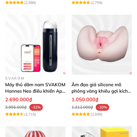
(2,988)
(2,759)
SVAKOM
Máy thủ dâm nam SVAKOM
Âm đạo giả silicone mô
Hannes Neo điều khiển App
phỏng vàng khiêu gợi kích
tương tác
thích mua
2.690.000₫
1.050.000₫
3.955.000₫
1.312.000₫
-32%
-20%
(2,715)
(2,699)