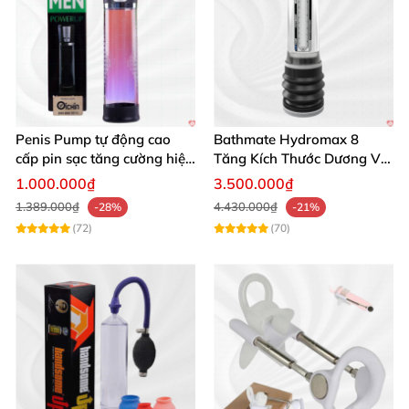
Penis Pump tự động cao
Bathmate Hydromax 8
cấp pin sạc tăng cường hiệu
Tăng Kích Thước Dương Vật
quả mua ngay
An Toàn Hiệu Quả
1.000.000₫
3.500.000₫
1.389.000₫
4.430.000₫
-28%
-21%
(72)
(70)