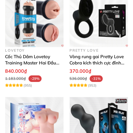
LOVETOY
PRETTY LOVE
Cốc Thủ Dâm Lovetoy
Vòng rung gai Pretty Love
Training Master Hai Đầu
Cobra kích thích cực đỉnh
Siêu Thật, Tăng Khoái Cảm
trải nghiệm
840.000₫
370.000₫
1.183.000₫
536.000₫
-29%
-31%
(955)
(953)