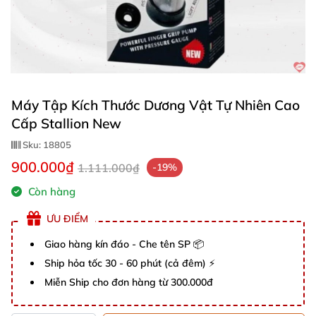
Máy Tập Kích Thước Dương Vật Tự Nhiên Cao
Cấp Stallion New
Sku:
18805
900.000₫
1.111.000₫
-19%
Còn hàng
ƯU ĐIỂM
Giao hàng kín đáo - Che tên SP 📦
Ship hỏa tốc 30 - 60 phút (cả đêm) ⚡
Miễn Ship cho đơn hàng từ 300.000đ