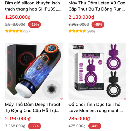
Bím giả silicon khuyên kích
Máy Thủ Dâm Leten X9 Cao
thích thăng hoa SHP1391
Cấp Thụt Bú Tự Động Rung
ShopHanhPhuc
Rên
1.250.000₫
2.180.000₫
1.543.000₫
3.963.000₫
-19%
-45%
(997)
(996)
Máy Thủ Dâm Deep Throat
Đồ Chơi Tình Dục Tai Thỏ
Tự Động Cao Cấp Hỗ Trợ
Love Moment rung mạnh
Gắn Tường
mẽ êm ái
2.190.000₫
285.000₫
3.268.000₫
475.000₫
-33%
-40%