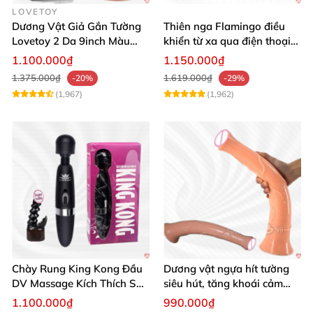
LOVETOY
Dương Vật Giả Gắn Tường
Thiên nga Flamingo điều
Lovetoy 2 Da 9inch Màu
khiển từ xa qua điện thoại
Flesh Hàng Chính Hãng
cực dễ dàng
1.100.000₫
1.150.000₫
1.375.000₫
1.619.000₫
-20%
-29%
(1,967)
(1,962)
Chày Rung King Kong Đầu
Dương vật ngựa hít tường
DV Massage Kích Thích Sâu
siêu hút, tăng khoái cảm
Mạnh Mẽ
tận hưởng
1.100.000₫
990.000₫