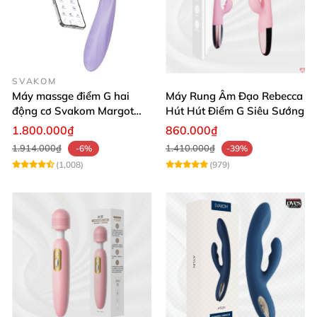
SVAKOM
Máy massge điểm G hai
Máy Rung Âm Đạo Rebecca
động cơ Svakom Margot
Hút Hút Điểm G Siêu Sướng
điều khiển qua app
1.800.000₫
860.000₫
1.914.000₫
1.410.000₫
-6%
-39%
(1,008)
(979)