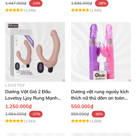
1.447.000₫
1.596.000₫
-24%
-38%
(1,946)
(1,945)
LOVETOY
Dương Vật Giả 2 Đầu
Dương vật rung ngoáy kích
Lovetoy Ljoy Rung Mạnh
thích nữ thủ dâm an toàn
ĐKTX Hút Sâu
cao cấp
1.250.000₫
550.000₫
1.984.000₫
859.000₫
-37%
-36%
(1,943)
(1,668)