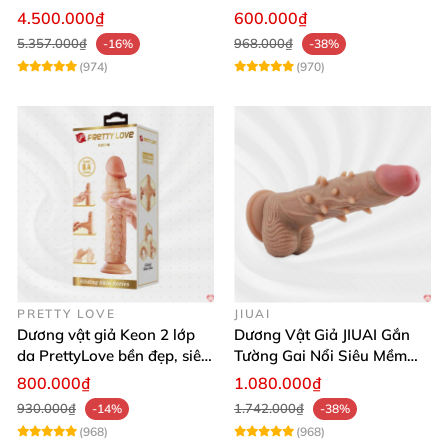
App Tăng Hưng Phấn
Sốc
4.500.000₫
600.000₫
5.357.000₫
968.000₫
-16%
-38%
(974)
(970)
PRETTY LOVE
JIUAI
Dương vật giả Keon 2 lớp
Dương Vật Giả JIUAI Gắn
da PrettyLove bền đẹp, siêu
Tường Gai Nổi Siêu Mềm
mềm mại
Thoải Mái Mua Ngay
800.000₫
1.080.000₫
930.000₫
1.742.000₫
-14%
-38%
(968)
(968)