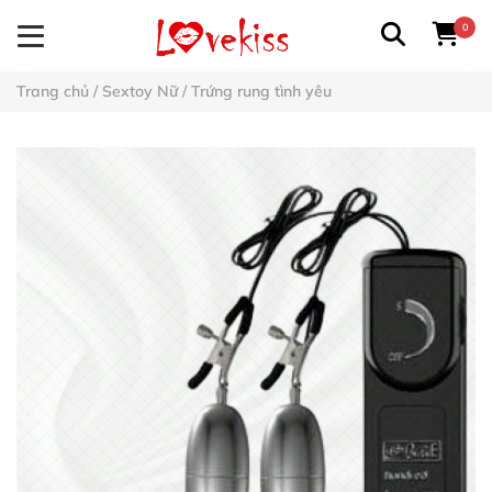
0
Trang chủ
/
Sextoy Nữ
/
Trứng rung tình yêu