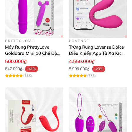
PRETTY LOVE
LOVENSE
Máy Rung PrettyLove
Trứng Rung Lovense Dolce
Golddard Mini 10 Chế Độ
Điều Khiển App Từ Xa Kích
Kích Thích Cực Sướng
Thích
500.000₫
4.550.000₫
847.000₫
5.909.000₫
-41%
-23%
(766)
(755)