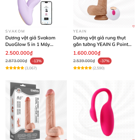
SVAKOM
YEAIN
Dương vật giả Svakom
Dương vật giả rung thụt
DuoGlow 5 in 1 Máy
gắn tường YEAIN G Point
Massage Điểm G & Âm Vật
siêu thực điều khiển từ xa
2.500.000₫
1.600.000₫
Điều Khiển App
2.873.000₫
2.539.000₫
-13%
-37%
(3,067)
(2,590)