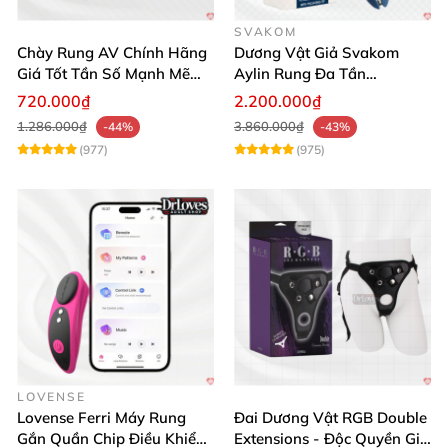
SVAKOM
Chày Rung AV Chính Hãng
Dương Vật Giả Svakom
Giá Tốt Tần Số Mạnh Mẽ
Aylin Rung Đa Tần
Siêu Bền
Massage Sung Sướng
720.000₫
2.200.000₫
1.286.000₫
3.860.000₫
-44%
-43%
(977)
(975)
LOVENSE
Lovense Ferri Máy Rung
Đai Dương Vật RGB Double
Gắn Quần Chip Điều Khiển
Extensions - Độc Quyền Giá