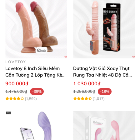
LOVETOY
Lovetoy 8 Inch Siêu Mềm
Dương Vật Giả Xoay Thụt
Gắn Tường 2 Lớp Tặng Kèm
Rung Tỏa Nhiệt 48 Độ Cầm
Dầu Massage
Tay Hot Bunny
900.000₫
1.030.000₫
1.475.000₫
1.256.000₫
-39%
-18%
(1,592)
(1,017)