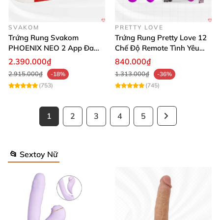
SVAKOM
PRETTY LOVE
Trứng Rung Svakom
Trứng Rung Pretty Love 12
PHOENIX NEO 2 App Đa
Chế Độ Remote Tình Yêu
Chức Năng Hấp Dẫn
Kích Thích
2.390.000₫
840.000₫
2.915.000₫
1.313.000₫
-18%
-36%
(753)
(745)
1
2
3
4
5
📂 Sextoy Nữ