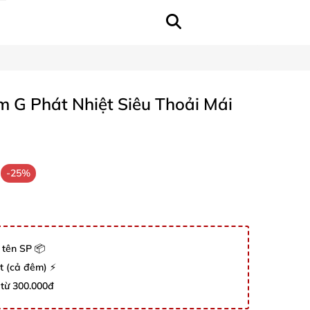
 G Phát Nhiệt Siêu Thoải Mái
-25%
 tên SP 📦
út (cả đêm) ⚡
 từ 300.000đ