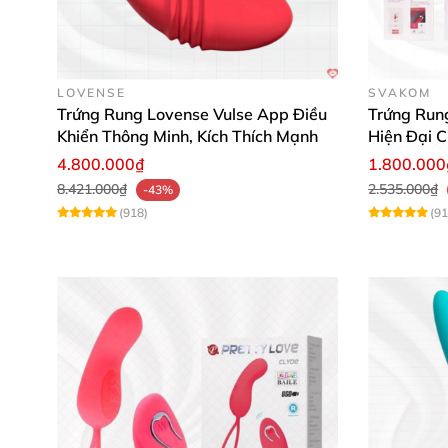
LOVENSE
SVAKOM
Trứng Rung Lovense Vulse App Điều
Trứng Run
Sản phẩm có đến 6 chế độ rung khác nhau cùn
Khiển Thông Minh, Kích Thích Mạnh
Hiện Đại C
yêu thích. Máy hoạt động cực êm, không gây ti
4.800.000₫
1.800.000
8.421.000₫
2.535.000₫
-43%
(918)
(91