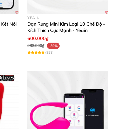
YEAIN
 Kết Nối
Đạn Rung Mini Kim Loại 10 Chế Độ -
Kích Thích Cực Mạnh - Yeain
600.000₫
983.000₫
-39%
(932)