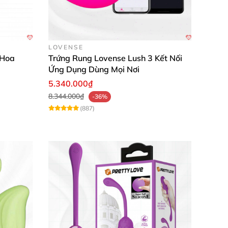
LOVENSE
 Hoa
Trứng Rung Lovense Lush 3 Kết Nối
g điều chỉnh theo từng trạng thái cảm xúc
Ứng Dụng Dùng Mọi Nơi
5.340.000₫
8.344.000₫
-36%
(887)