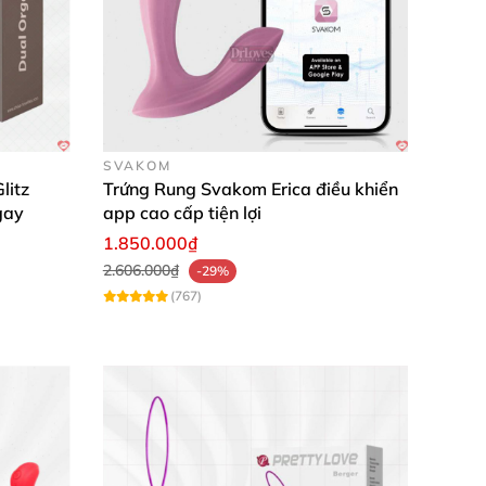
theo ý thích.
SVAKOM
litz
Trứng Rung Svakom Erica điều khiển
gay
app cao cấp tiện lợi
1.850.000₫
2.606.000₫
-29%
(767)
ân thực." — Nguyễn Thị Lan Anh
m ấm rất tuyệt vời." — Trần Thanh Tâm
lòng với sản phẩm." — Lê Minh Hương