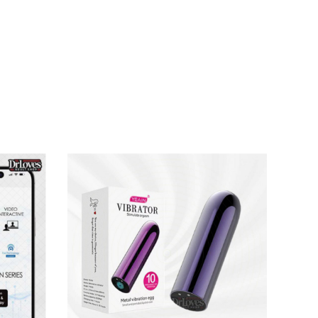
nhỏ” của người ấy chạm vào bên trong. Bạn sẽ