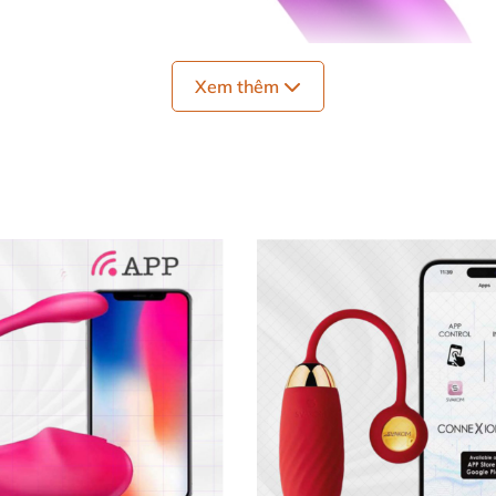
Xem thêm
Máy Massage Điểm G Phát Nhiệt Siêu Thoải Mái Kích Thích
 Điểm G Taste Happiness 🔥
ên đến 38 độ C, đem lại cảm giác dịu nhẹ như được “cậu 
phấn và tăng cường khoái cảm một cách tự nhiên.