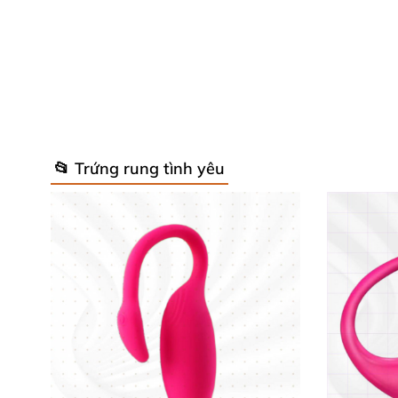
📂 Trứng rung tình yêu
Tính Năng Nổi Bật Của Máy Massage
Máy đặc biệt tích hợp chế độ phát nhiệt ấm l
cảm nhận độ ấm lan tỏa, kích thích sự hưng 