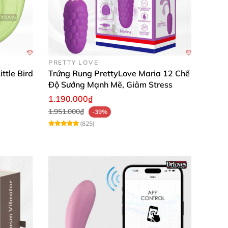
PRETTY LOVE
tổn thương âm đạo. Máy còn sở hữu tính năng
ttle Bird
Trứng Rung PrettyLove Maria 12 Chế
Độ Sướng Mạnh Mẽ, Giảm Stress
 mà không lo hư hỏng.
1.190.000₫
ện điều khiển thân thiện với các nút bấm điều
1.951.000₫
-39%
(825)