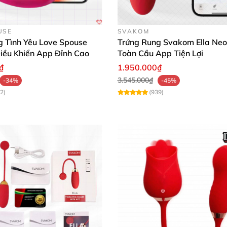
USE
SVAKOM
g Tình Yêu Love Spouse
Trứng Rung Svakom Ella Neo
iều Khiển App Đỉnh Cao
Toàn Cầu App Tiện Lợi
₫
1.950.000₫
3.545.000₫
-34%
-45%
2)
(939)