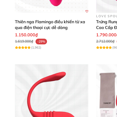
LOVE SPO
Thiên nga Flamingo điều khiển từ xa
Trứng Run
qua điện thoại cực dễ dàng
Cao Cấp Đ
1.150.000₫
1.790.000
1.619.000₫
2.712.000₫
-29%
(1,962)
(96