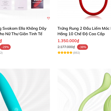
Máy Massage Điểm G Phát Nhiệt Siêu Thoải Mái Kích Thích
g Svakom Ella Không Dây
Trứng Rung 2 Đầu Liếm Móc
g với 5 mức cường độ từ nhẹ đến mạnh, giúp bạn dễ dàn
ho Nữ Thư Giãn Tinh Tế
Hồng 10 Chế Độ Cao Cấp
ếng ồn, đảm bảo sự riêng tư mọi lúc, mọi nơi.
₫
1.350.000₫
2.177.000₫
-29%
-38%
2)
(892)
Máy Massage Điểm G Phát Nhiệt Siêu Thoải Mái Kích Thích
Máy Massage Điểm G Phát Nhiệt Siêu Thoải Mái Kích Thích