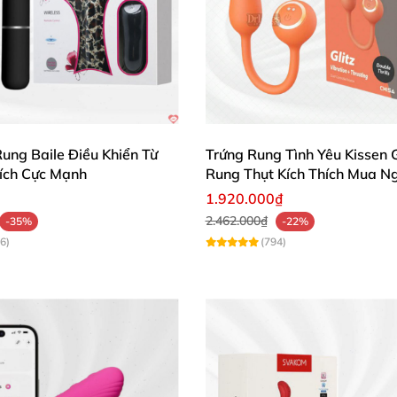
 3 giây, dễ dàng chuyển đổi các chế độ rung và nhiệt độ 
 trơn để tăng cảm giác thoải mái và thân mật.
o quản nơi khô ráo, thoáng mát.
ung Baile Điều Khiển Từ
Trứng Rung Tình Yêu Kissen G
hích Cực Mạnh
Rung Thụt Kích Thích Mua N
Máy Massage Điểm G Phát Nhiệt Siêu Thoải Mái Kích Thích
1.920.000₫
2.462.000₫
-35%
-22%
6)
(794)
, chất liệu silicon cực mềm và dễ chịu, cảm giác rất ch
g ồn, sử dụng rất tiện lợi, đặc biệt là có tính năng là
rong nhà tắm rất thích vì chống thấm nước tốt, rất hài 