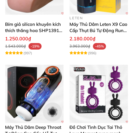
LETEN
Bím giả silicon khuyên kích
Máy Thủ Dâm Leten X9 Cao
thích thăng hoa SHP1391
Cấp Thụt Bú Tự Động Rung
ShopHanhPhuc
Rên
1.250.000₫
2.180.000₫
1.543.000₫
3.963.000₫
-19%
-45%
(997)
(996)
Máy Thủ Dâm Deep Throat
Đồ Chơi Tình Dục Tai Thỏ