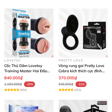
LOVETOY
PRETTY LOVE
Cốc Thủ Dâm Lovetoy
Vòng rung gai Pretty Love
Training Master Hai Đầu
Cobra kích thích cực đỉnh
Siêu Thật, Tăng Khoái Cảm
trải nghiệm
840.000₫
370.000₫
1.183.000₫
536.000₫
-29%
-31%
(955)
(953)