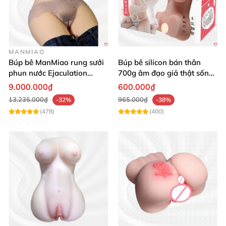
MANMIAO
Búp bê ManMiao rung sưởi
Búp bê silicon bán thân
phun nước Ejaculation
700g âm đạo giả thật sống
Queen chuẩn
động, giá tốt
9.000.000₫
600.000₫
13.235.000₫
965.000₫
-32%
-38%
(478)
(400)