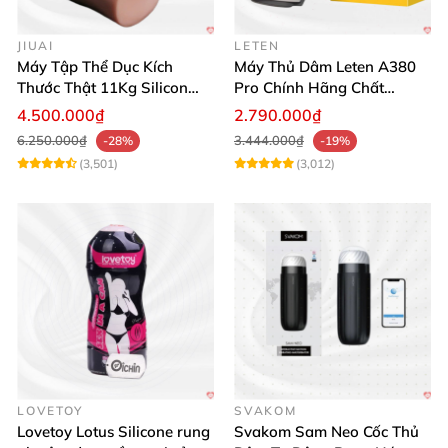
JIUAI
LETEN
Máy Tập Thể Dục Kích
Máy Thủ Dâm Leten A380
Thước Thật 11Kg Silicon
Pro Chính Hãng Chất
Cao Cấp Nhật Bản
Lượng Cao
4.500.000₫
2.790.000₫
6.250.000₫
3.444.000₫
-28%
-19%
(3,501)
(3,012)
LOVETOY
SVAKOM
Lovetoy Lotus Silicone rung
Svakom Sam Neo Cốc Thủ