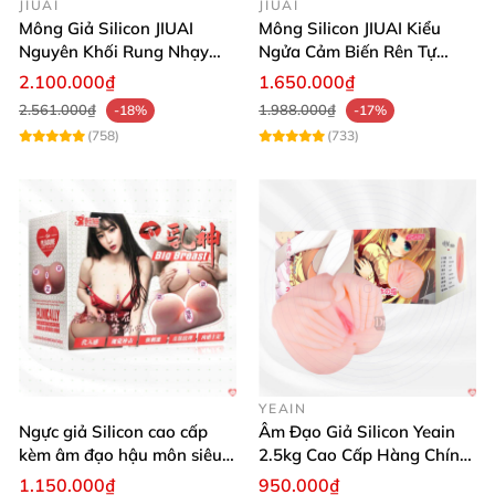
Đừng để các vết thâm, đen làm mất đi vẻ đẹp của
JIUAI
JIUAI
Mông Giả Silicon JIUAI
Mông Silicon JIUAI Kiểu
búp bê yêu quý. Hãy sở hữu ngay kem tẩy màu làm
Nguyên Khối Rung Nhạy
Ngửa Cảm Biến Rên Tự
trắng lại TPE, Silicone của chúng tôi để giữ búp bê
Cảm Biến Siêu Thật
Nhiên
2.100.000₫
1.650.000₫
luôn trắng sáng, bền đẹp như mới. 💥 Mua hàng
2.561.000₫
1.988.000₫
-18%
-17%
ngay hôm nay và trải nghiệm sự khác biệt tuyệt vời!
(758)
(733)
YEAIN
Ngực giả Silicon cao cấp
Âm Đạo Giả Silicon Yeain
kèm âm đạo hậu môn siêu
2.5kg Cao Cấp Hàng Chính
thật BIG BREAST
Hãng
1.150.000₫
950.000₫