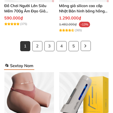
Đồ Chơi Người Lớn Siêu
Mông giả silicon cao cấp
Mềm 700g Âm Đạo Giả
Nhật Bản hình bông hồng
Silicon Tự Sướng
siêu thực
590.000₫
1.290.000₫
(375)
1.482.000₫
-13%
(365)
1
2
3
4
5
📂 Sextoy Nam