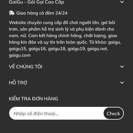
GaiGu - Gái Gọi Cao Cấp
Giao hàng cả đêm 24/24
Website chuyên cung cấp đồ chơi người lớn, gel bôi
trơn, sản phẩm hỗ trợ sinh lý và phụ kiện dành cho
nam, nữ. Cam kết hàng chính hãng, chất lượng, giao
hàng kín đáo và uy tín trên toàn quốc. Từ khóa: gaigu,
gaigu15, gaigu16, gaigu18, gaigu19, gaigu.net,
gaigu.com
VỀ CHÚNG TÔI
HỖ TRỢ
KIỂM TRA ĐƠN HÀNG
Check