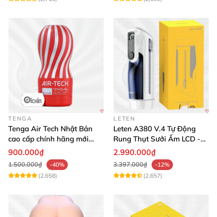
TENGA
LETEN
Tenga Air Tech Nhật Bản
Leten A380 V.4 Tự Động
cao cấp chính hãng mới
Rung Thụt Sưởi Ấm LCD -
seal giá tốt
Mua Ngay
900.000₫
2.990.000₫
1.500.000₫
3.397.000₫
-40%
-12%
(2,658)
(2,657)