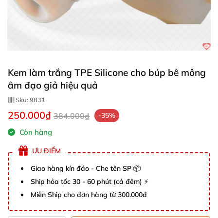
Kem làm trắng TPE Silicone cho búp bê mông
âm đạo giả hiệu quả
Sku:
9831
250.000₫
384.000₫
-35%
Còn hàng
ƯU ĐIỂM
Giao hàng kín đáo - Che tên SP 📦
Ship hỏa tốc 30 - 60 phút (cả đêm) ⚡
Miễn Ship cho đơn hàng từ 300.000đ