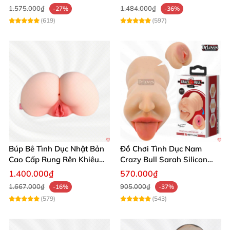
1.575.000₫
1.484.000₫
-27%
-36%
(619)
(597)
Búp Bê Tình Dục Nhật Bản
Đồ Chơi Tình Dục Nam
Cao Cấp Rung Rên Khiêu
Crazy Bull Sarah Silicon
Gợi 2 Lỗ
Cao Cấp
1.400.000₫
570.000₫
1.667.000₫
905.000₫
-16%
-37%
(579)
(543)