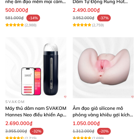
nhẹ âm đạo mềm mại cảm
Dâm Tự Động Rung Hút
giác thật
App Điều Khiển Xa
500.000₫
2.490.000₫
581.000₫
3.952.000₫
-14%
-37%
(2,988)
(2,759)
SVAKOM
Máy thủ dâm nam SVAKOM
Âm đạo giả silicone mô
Hannes Neo điều khiển App
phỏng vàng khiêu gợi kích
tương tác
thích mua
2.690.000₫
1.050.000₫
3.955.000₫
1.312.000₫
-32%
-20%
(2,715)
(2,699)