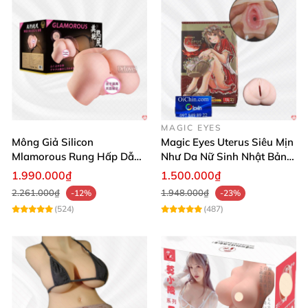
MAGIC EYES
Mông Giả Silicon
Magic Eyes Uterus Siêu Mịn
Mlamorous Rung Hấp Dẫn
Như Da Nữ Sinh Nhật Bản
Tăng Khoái Cảm Mạnh
Mềm Mại
1.990.000₫
1.500.000₫
2.261.000₫
1.948.000₫
-12%
-23%
(524)
(487)