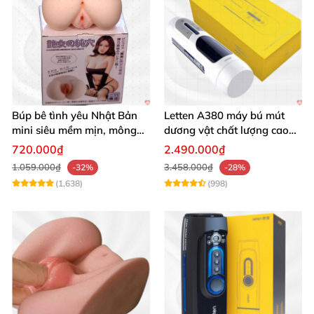
Búp bê tình yêu Nhật Bản
Letten A380 máy bú mút
mini siêu mềm mịn, mông
dương vật chất lượng cao
tròn quyến rũ
giá tốt
720.000₫
2.490.000₫
1.059.000₫
3.458.000₫
-32%
-28%
(1,638)
(998)