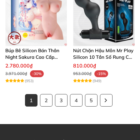
Búp Bê Silicon Bán Thân
Nút Chặn Hậu Môn Mr Play
Night Sakura Cao Cấp
Silicon 10 Tần Số Rung Cao
Rung Đa Chức Năng
Cấp
2.780.000₫
810.000₫
3.971.000₫
953.000₫
-30%
-15%
(953)
(949)
1
2
3
4
5