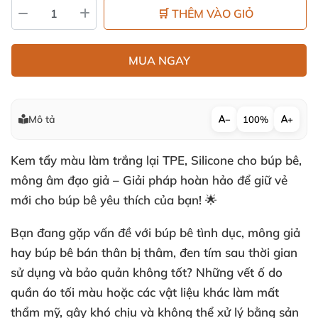
🛒 THÊM VÀO GIỎ
MUA NGAY
Mô tả
−
100%
+
Kem tẩy màu làm trắng lại TPE, Silicone cho búp bê,
mông âm đạo giả – Giải pháp hoàn hảo để giữ vẻ
mới cho búp bê yêu thích của bạn! 🌟
Bạn đang gặp vấn đề với búp bê tình dục, mông giả
hay búp bê bán thân bị thâm, đen tím sau thời gian
sử dụng và bảo quản không tốt? Những vết ố do
quần áo tối màu hoặc các vật liệu khác làm mất
thẩm mỹ, gây khó chịu và không thể xử lý bằng sản