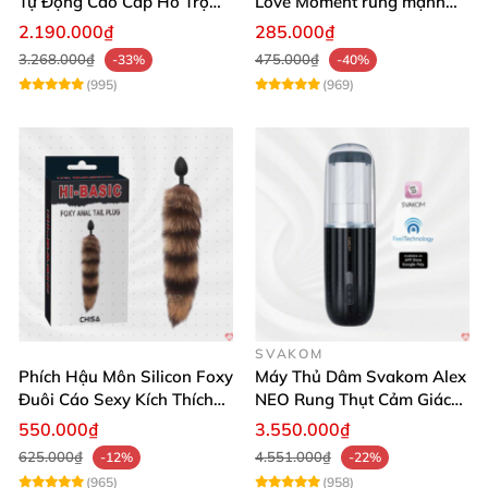
Tự Động Cao Cấp Hỗ Trợ
Love Moment rung mạnh
Gắn Tường
mẽ êm ái
2.190.000₫
285.000₫
3.268.000₫
475.000₫
-33%
-40%
(995)
(969)
SVAKOM
Phích Hậu Môn Silicon Foxy
Máy Thủ Dâm Svakom Alex
Đuôi Cáo Sexy Kích Thích
NEO Rung Thụt Cảm Giác
Đỉnh Cao
Thật, App Điều Khiển
550.000₫
3.550.000₫
625.000₫
4.551.000₫
-12%
-22%
(965)
(958)