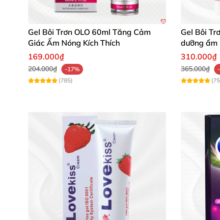
Gel Bôi Trơn OLO 60ml Tăng Cảm
Gel Bôi Tr
Giác Ấm Nóng Kích Thích
dưỡng ẩm
Thông số kỹ thuật chi tiết
169.000₫
310.000₫
204.000₫
365.000₫
-17%
(785)
(75
Tên sản phẩm: Gel bôi trơn Durex Play W
Dung tích: 100ml
Xuất xứ: Thái Lan – nhà sản xuất uy tín R
Số đăng ký lưu hành: 220000785/PCBB-
Chủ sở hữu: Công ty TNHH DKSH Việt N
Công dụng: Giảm hiện tượng khô âm đạo,