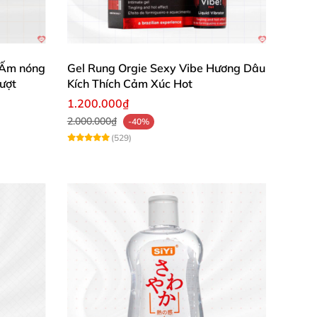
 Ấm nóng
Gel Rung Orgie Sexy Vibe Hương Dâu
ượt
Kích Thích Cảm Xúc Hot
ng và tham khảo ý kiến bác sĩ. Sản phẩm
1.200.000₫
của tinh trùng. Nên dùng trong vòng 3 tháng
2.000.000₫
-40%
(529)
ng nhiệt và rất dễ rửa sạch."