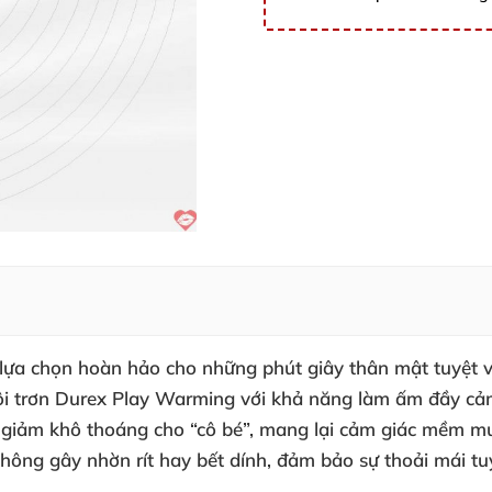
lựa chọn hoàn hảo cho những phút giây thân mật tuyệt vờ
ôi trơn Durex Play Warming với khả năng làm ấm đầy cảm
ảm khô thoáng cho “cô bé”, mang lại cảm giác mềm mượt,
không gây nhờn rít hay bết dính, đảm bảo sự thoải mái tuy