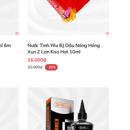
ml ấm
Nước Tình Yêu BJ Dâu Nóng Hỏng
Xun Z Lan Kiss Hot 10ml
16.000₫
22.000₫
-28%