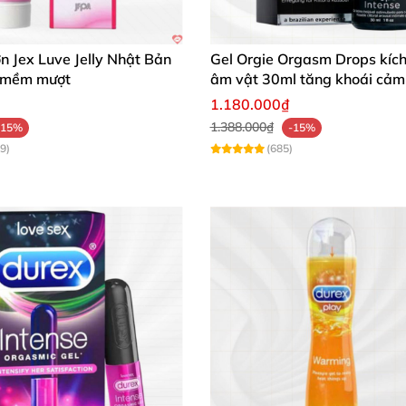
Gel bôi trơn Durex Play 100ml ấm nóng tăng khoái cảm
ơn Jex Luve Jelly Nhật Bản
Gel Orgie Orgasm Drops kích
 mềm mượt
âm vật 30ml tăng khoái cảm
1.180.000₫
1.388.000₫
-15%
-15%
9)
(685)
arming Lube
eckitt Benckiser Healthcare Manufacturing (Thailand) Ltd.
BYT
am
 tăng sự mượt mà và làm ấm khi quan hệ.