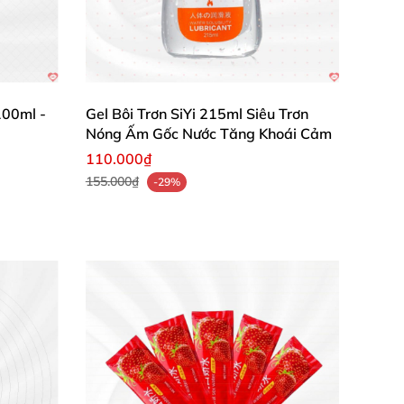
i lòng với chất lượng."
n, không gây kích ứng."
mỗi khoảnh khắc gần gũi trở nên đong đầy cảm
100ml -
Gel Bôi Trơn SiYi 215ml Siêu Trơn
Nóng Ấm Gốc Nước Tăng Khoái Cảm
110.000₫
155.000₫
-29%