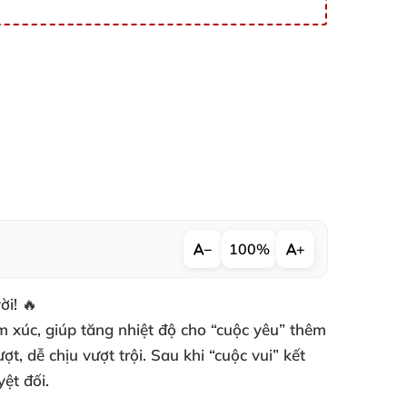
−
100%
+
i! 🔥
 xúc, giúp tăng nhiệt độ cho “cuộc yêu” thêm
 dễ chịu vượt trội. Sau khi “cuộc vui” kết
ệt đối.