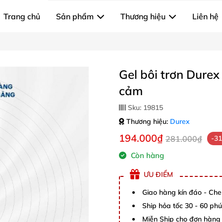
Trang chủ
Sản phẩm
Thương hiệu
Liên hệ
Gel bôi trơn Dure
cảm
Sku:
19815
Thương hiệu:
Durex
194.000₫
281.000₫
-3
Còn hàng
ƯU ĐIỂM
Giao hàng kín đáo - Che
Ship hỏa tốc 30 - 60 ph
Miễn Ship cho đơn hàng