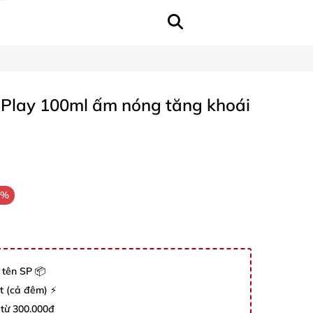
x Play 100ml ấm nóng tăng khoái
1%
 tên SP 📦
út (cả đêm) ⚡
 từ 300.000đ