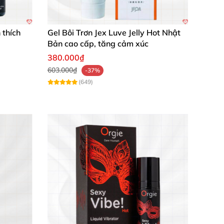
 thích
Gel Bôi Trơn Jex Luve Jelly Hot Nhật
Bản cao cấp, tăng cảm xúc
380.000₫
603.000₫
-37%
(649)