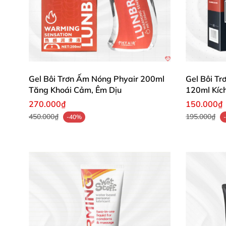
Gel Bôi Trơn Ấm Nóng Phyair 200ml
Gel Bôi T
Tăng Khoái Cảm, Êm Dịu
120ml Kíc
270.000₫
150.000₫
450.000₫
195.000₫
-40%