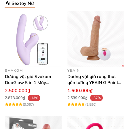
📂 Sextoy Nữ
SVAKOM
YEAIN
Dương vật giả Svakom
Dương vật giả rung thụt
DuoGlow 5 in 1 Máy
gắn tường YEAIN G Point
Massage Điểm G & Âm Vật
siêu thực điều khiển từ xa
2.500.000₫
1.600.000₫
Điều Khiển App
2.873.000₫
2.539.000₫
-13%
-37%
(3,067)
(2,590)