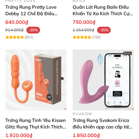
PRETTY LOVE
BAILE
Trứng Rung Pretty Love
Quần Lót Rung Baile Điều
Debby 12 Chế Độ Điều
Khiển Từ Xa Kích Thích Cực
Khiển Từ Xa Siêu Mượt
Mạnh
640.000₫
750.000₫
914.000₫
1.154.000₫
-30%
-35%
(801)
(796)
SVAKOM
Trứng Rung Tình Yêu Kissen
Trứng Rung Svakom Erica
Glitz Rung Thụt Kích Thích
điều khiển app cao cấp tiện
Mua Ngay
lợi
1.920.000₫
1.850.000₫