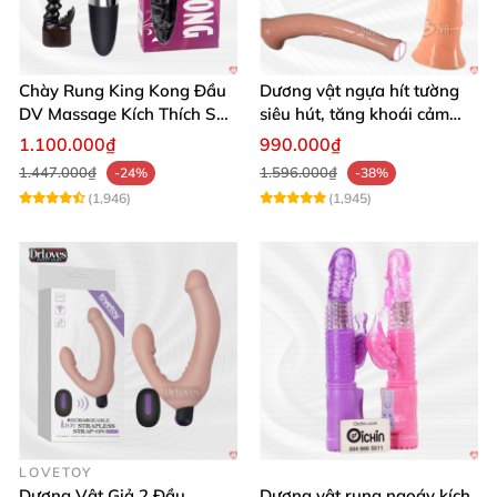
Chày Rung King Kong Đầu
Dương vật ngựa hít tường
DV Massage Kích Thích Sâu
siêu hút, tăng khoái cảm
Mạnh Mẽ
tận hưởng
1.100.000₫
990.000₫
1.447.000₫
1.596.000₫
-24%
-38%
(1,946)
(1,945)
LOVETOY
Dương Vật Giả 2 Đầu
Dương vật rung ngoáy kích