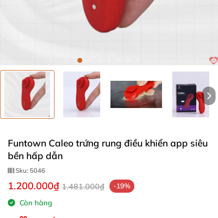
Funtown Caleo trứng rung điều khiển app siêu
bền hấp dẫn
Sku:
5046
1.200.000₫
1.481.000₫
-19%
Còn hàng