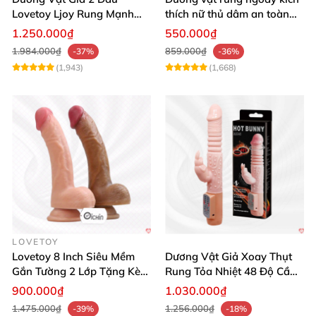
Lovetoy Ljoy Rung Mạnh
thích nữ thủ dâm an toàn
ĐKTX Hút Sâu
cao cấp
1.250.000₫
550.000₫
1.984.000₫
859.000₫
-37%
-36%
(1,943)
(1,668)
LOVETOY
Lovetoy 8 Inch Siêu Mềm
Dương Vật Giả Xoay Thụt
Gắn Tường 2 Lớp Tặng Kèm
Rung Tỏa Nhiệt 48 Độ Cầm
Dầu Massage
Tay Hot Bunny
900.000₫
1.030.000₫
1.475.000₫
1.256.000₫
-39%
-18%