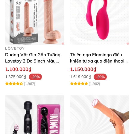
LOVETOY
Dương Vật Giả Gắn Tường
Thiên nga Flamingo điều
Lovetoy 2 Da 9inch Màu
khiển từ xa qua điện thoại
Flesh Hàng Chính Hãng
cực dễ dàng
1.100.000₫
1.150.000₫
1.375.000₫
1.619.000₫
-20%
-29%
(1,967)
(1,962)