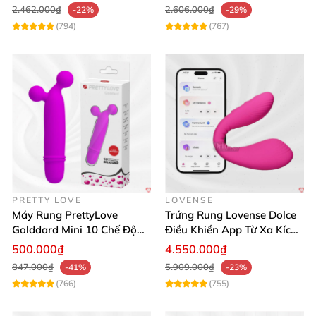
2.462.000₫
2.606.000₫
-22%
-29%
(794)
(767)
PRETTY LOVE
LOVENSE
Máy Rung PrettyLove
Trứng Rung Lovense Dolce
Golddard Mini 10 Chế Độ
Điều Khiển App Từ Xa Kích
Kích Thích Cực Sướng
Thích
500.000₫
4.550.000₫
847.000₫
5.909.000₫
-41%
-23%
(766)
(755)