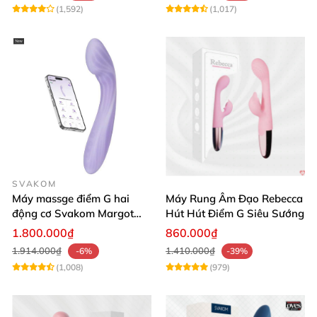
(1,592)
(1,017)
SVAKOM
Máy massge điểm G hai
Máy Rung Âm Đạo Rebecca
động cơ Svakom Margot
Hút Hút Điểm G Siêu Sướng
điều khiển qua app
1.800.000₫
860.000₫
1.914.000₫
1.410.000₫
-6%
-39%
(1,008)
(979)