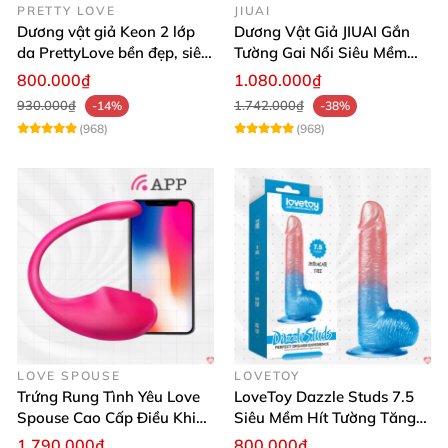
PRETTY LOVE
JIUAI
Dương vật giả Keon 2 lớp
Dương Vật Giả JIUAI Gắn
da PrettyLove bền đẹp, siêu
Tường Gai Nổi Siêu Mềm
mềm mại
Thoải Mái Mua Ngay
800.000₫
1.080.000₫
930.000₫
1.742.000₫
-14%
-38%
(968)
(968)
LOVE SPOUSE
LOVETOY
Trứng Rung Tình Yêu Love
LoveToy Dazzle Studs 7.5
Spouse Cao Cấp Điều Khiển
Siêu Mềm Hít Tường Tăng
App Đỉnh Cao
Khoái Cảm
1.790.000₫
800.000₫