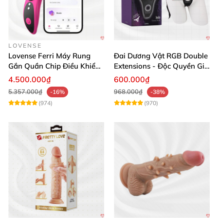
LOVENSE
Lovense Ferri Máy Rung
Đai Dương Vật RGB Double
Gắn Quần Chip Điều Khiển
Extensions - Độc Quyền Giá
App Tăng Hưng Phấn
Sốc
4.500.000₫
600.000₫
5.357.000₫
968.000₫
-16%
-38%
(974)
(970)