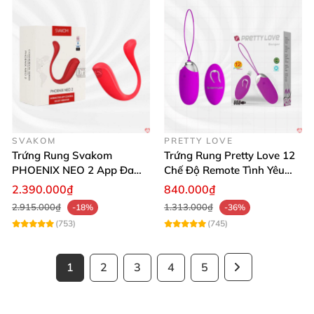
SVAKOM
PRETTY LOVE
Trứng Rung Svakom
Trứng Rung Pretty Love 12
PHOENIX NEO 2 App Đa
Chế Độ Remote Tình Yêu
Chức Năng Hấp Dẫn
Kích Thích
2.390.000₫
840.000₫
2.915.000₫
1.313.000₫
-18%
-36%
(753)
(745)
1
2
3
4
5