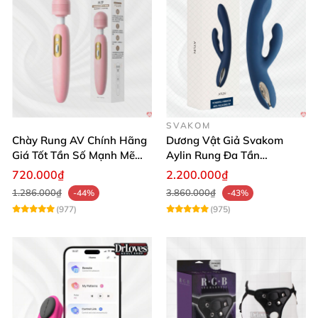
SVAKOM
Chày Rung AV Chính Hãng
Dương Vật Giả Svakom
Giá Tốt Tần Số Mạnh Mẽ
Aylin Rung Đa Tần
Siêu Bền
Massage Sung Sướng
720.000₫
2.200.000₫
1.286.000₫
3.860.000₫
-44%
-43%
(977)
(975)