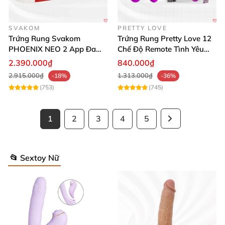
SVAKOM
PRETTY LOVE
Trứng Rung Svakom
Trứng Rung Pretty Love 12
PHOENIX NEO 2 App Đa
Chế Độ Remote Tình Yêu
Chức Năng Hấp Dẫn
Kích Thích
2.390.000₫
840.000₫
2.915.000₫
1.313.000₫
-18%
-36%
(753)
(745)
1
2
3
4
5
📂 Sextoy Nữ