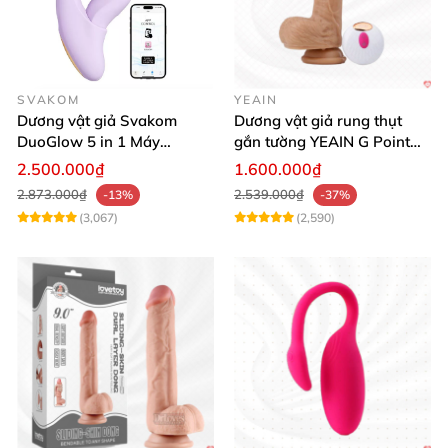
SVAKOM
YEAIN
Dương vật giả Svakom
Dương vật giả rung thụt
DuoGlow 5 in 1 Máy
gắn tường YEAIN G Point
Massage Điểm G & Âm Vật
siêu thực điều khiển từ xa
2.500.000₫
1.600.000₫
Điều Khiển App
2.873.000₫
2.539.000₫
-13%
-37%
(3,067)
(2,590)