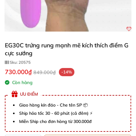
EG30C trứng rung mạnh mẽ kích thích điểm G
cực sướng
Sku:
20575
730.000₫
849.000₫
-14%
Còn hàng
ƯU ĐIỂM
Giao hàng kín đáo - Che tên SP 📦
Ship hỏa tốc 30 - 60 phút (cả đêm) ⚡
Miễn Ship cho đơn hàng từ 300.000đ