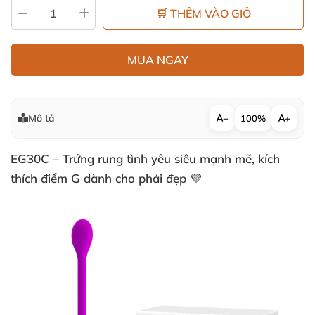
🛒 THÊM VÀO GIỎ
MUA NGAY
Mô tả
−
100%
+
EG30C – Trứng rung tình yêu siêu mạnh mẽ, kích
thích điểm G dành cho phái đẹp 💜