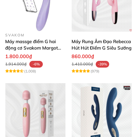
SVAKOM
Máy massge điểm G hai
Máy Rung Âm Đạo Rebecca
động cơ Svakom Margot
Hút Hút Điểm G Siêu Sướng
điều khiển qua app
1.800.000₫
860.000₫
1.914.000₫
1.410.000₫
-6%
-39%
(1,008)
(979)