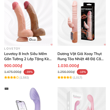
LOVETOY
Lovetoy 8 Inch Siêu Mềm
Dương Vật Giả Xoay Thụt
Gắn Tường 2 Lớp Tặng Kèm
Rung Tỏa Nhiệt 48 Độ Cầm
Dầu Massage
Tay Hot Bunny
900.000₫
1.030.000₫
1.475.000₫
1.256.000₫
-39%
-18%
(1,592)
(1,017)