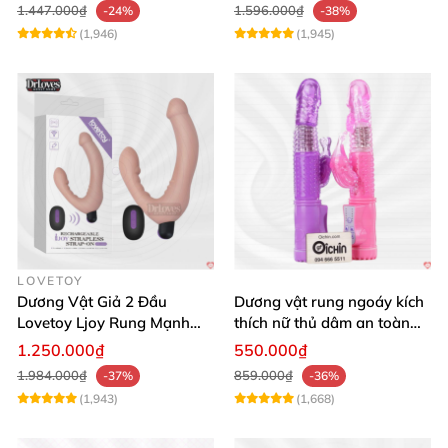
1.447.000₫
1.596.000₫
-24%
-38%
(1,946)
(1,945)
LOVETOY
Dương Vật Giả 2 Đầu
Dương vật rung ngoáy kích
Lovetoy Ljoy Rung Mạnh
thích nữ thủ dâm an toàn
ĐKTX Hút Sâu
cao cấp
1.250.000₫
550.000₫
1.984.000₫
859.000₫
-37%
-36%
(1,943)
(1,668)