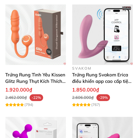
SVAKOM
Trứng Rung Tình Yêu Kissen
Trứng Rung Svakom Erica
Glitz Rung Thụt Kích Thích
điều khiển app cao cấp tiện
Mua Ngay
lợi
1.920.000₫
1.850.000₫
2.462.000₫
2.606.000₫
-22%
-29%
(794)
(767)