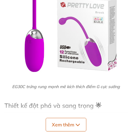
EG30C trứng rung mạnh mẽ kích thích điểm G cực sướng
Thiết kế đột phá và sang trọng 🌟
Trứng rung EG30C được thiết kế độc đáo với phần
Xem thêm
đuôi dài, tạo hình như một chú nòng nọc nhỏ xinh,