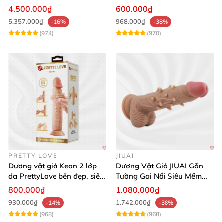
App Tăng Hưng Phấn
Sốc
4.500.000₫
600.000₫
5.357.000₫
968.000₫
-16%
-38%
(974)
(970)
PRETTY LOVE
JIUAI
Dương vật giả Keon 2 lớp
Dương Vật Giả JIUAI Gắn
da PrettyLove bền đẹp, siêu
Tường Gai Nổi Siêu Mềm
mềm mại
Thoải Mái Mua Ngay
800.000₫
1.080.000₫
930.000₫
1.742.000₫
-14%
-38%
(968)
(968)