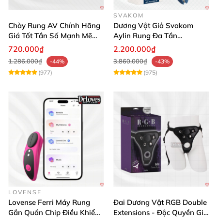
SVAKOM
Chày Rung AV Chính Hãng
Dương Vật Giả Svakom
Giá Tốt Tần Số Mạnh Mẽ
Aylin Rung Đa Tần
Siêu Bền
Massage Sung Sướng
720.000₫
2.200.000₫
1.286.000₫
3.860.000₫
-44%
-43%
(977)
(975)
LOVENSE
Lovense Ferri Máy Rung
Đai Dương Vật RGB Double
Gắn Quần Chip Điều Khiển
Extensions - Độc Quyền Giá