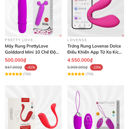
PRETTY LOVE
LOVENSE
Máy Rung PrettyLove
Trứng Rung Lovense Dolce
Golddard Mini 10 Chế Độ
Điều Khiển App Từ Xa Kích
Kích Thích Cực Sướng
Thích
500.000₫
4.550.000₫
847.000₫
5.909.000₫
-41%
-23%
(766)
(755)