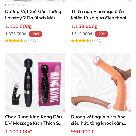
LOVETOY
Dương Vật Giả Gắn Tường
Thiên nga Flamingo điều
Lovetoy 2 Da 9inch Màu
khiển từ xa qua điện thoại
Flesh Hàng Chính Hãng
cực dễ dàng
1.100.000₫
1.150.000₫
1.375.000₫
1.619.000₫
-20%
-29%
(1,967)
(1,962)
Chày Rung King Kong Đầu
Dương vật ngựa hít tường
DV Massage Kích Thích Sâu
siêu hút, tăng khoái cảm
Mạnh Mẽ
tận hưởng
1.100.000₫
990.000₫