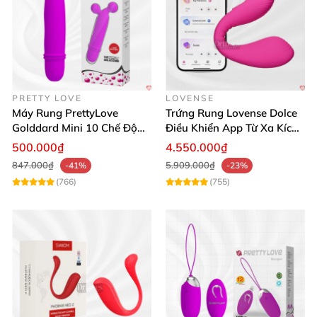
PRETTY LOVE
LOVENSE
Máy Rung PrettyLove
Trứng Rung Lovense Dolce
Golddard Mini 10 Chế Độ
Điều Khiển App Từ Xa Kích
Kích Thích Cực Sướng
Thích
500.000₫
4.550.000₫
847.000₫
5.909.000₫
-41%
-23%
(766)
(755)