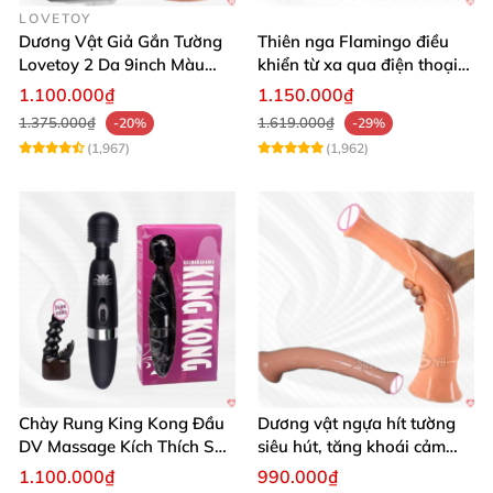
LOVETOY
Dương Vật Giả Gắn Tường
Thiên nga Flamingo điều
Lovetoy 2 Da 9inch Màu
khiển từ xa qua điện thoại
Flesh Hàng Chính Hãng
cực dễ dàng
1.100.000₫
1.150.000₫
1.375.000₫
1.619.000₫
-20%
-29%
(1,967)
(1,962)
Chày Rung King Kong Đầu
Dương vật ngựa hít tường
DV Massage Kích Thích Sâu
siêu hút, tăng khoái cảm
Mạnh Mẽ
tận hưởng
1.100.000₫
990.000₫