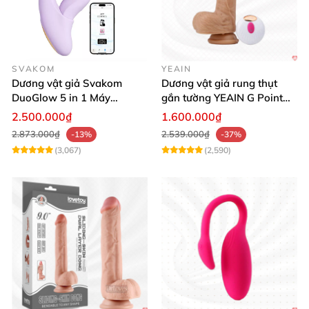
SVAKOM
YEAIN
Dương vật giả Svakom
Dương vật giả rung thụt
DuoGlow 5 in 1 Máy
gắn tường YEAIN G Point
Massage Điểm G & Âm Vật
siêu thực điều khiển từ xa
2.500.000₫
1.600.000₫
Điều Khiển App
2.873.000₫
2.539.000₫
-13%
-37%
(3,067)
(2,590)