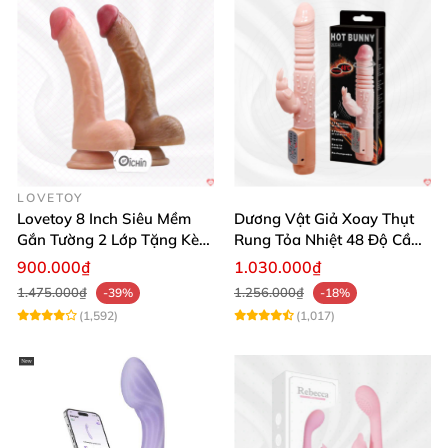
LOVETOY
Lovetoy 8 Inch Siêu Mềm
Dương Vật Giả Xoay Thụt
Gắn Tường 2 Lớp Tặng Kèm
Rung Tỏa Nhiệt 48 Độ Cầm
Dầu Massage
Tay Hot Bunny
900.000₫
1.030.000₫
1.475.000₫
1.256.000₫
-39%
-18%
(1,592)
(1,017)