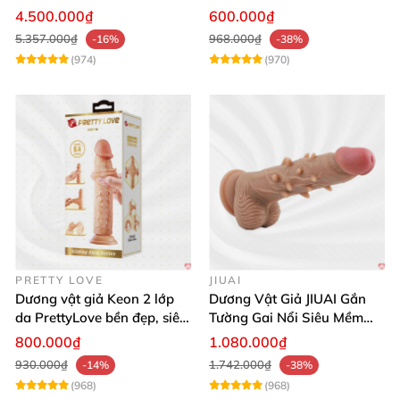
App Tăng Hưng Phấn
Sốc
4.500.000₫
600.000₫
5.357.000₫
968.000₫
-16%
-38%
(974)
(970)
PRETTY LOVE
JIUAI
Dương vật giả Keon 2 lớp
Dương Vật Giả JIUAI Gắn
da PrettyLove bền đẹp, siêu
Tường Gai Nổi Siêu Mềm
mềm mại
Thoải Mái Mua Ngay
800.000₫
1.080.000₫
930.000₫
1.742.000₫
-14%
-38%
(968)
(968)