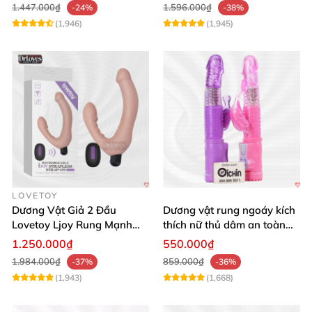
1.447.000₫
1.596.000₫
-24%
-38%
(1,946)
(1,945)
LOVETOY
Dương Vật Giả 2 Đầu
Dương vật rung ngoáy kích
Lovetoy Ljoy Rung Mạnh
thích nữ thủ dâm an toàn
ĐKTX Hút Sâu
cao cấp
1.250.000₫
550.000₫
1.984.000₫
859.000₫
-37%
-36%
(1,943)
(1,668)