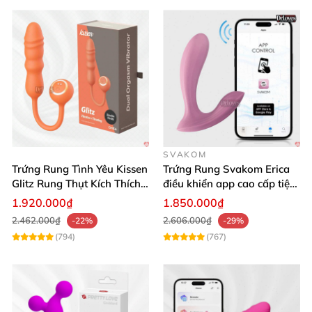
SVAKOM
Trứng Rung Tình Yêu Kissen
Trứng Rung Svakom Erica
Glitz Rung Thụt Kích Thích
điều khiển app cao cấp tiện
Mua Ngay
lợi
1.920.000₫
1.850.000₫
2.462.000₫
2.606.000₫
-22%
-29%
(794)
(767)