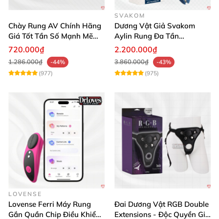
SVAKOM
Chày Rung AV Chính Hãng
Dương Vật Giả Svakom
Giá Tốt Tần Số Mạnh Mẽ
Aylin Rung Đa Tần
Siêu Bền
Massage Sung Sướng
720.000₫
2.200.000₫
1.286.000₫
3.860.000₫
-44%
-43%
(977)
(975)
LOVENSE
Lovense Ferri Máy Rung
Đai Dương Vật RGB Double
Gắn Quần Chip Điều Khiển
Extensions - Độc Quyền Giá