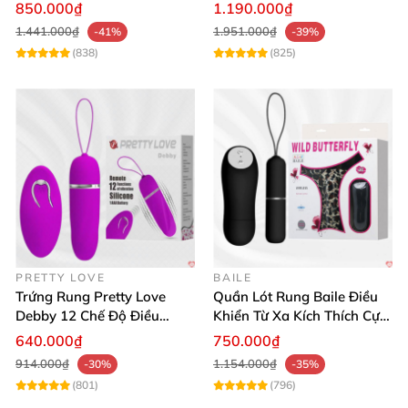
Siêu Mạnh
Mạnh Mẽ, Giảm Stress
850.000₫
1.190.000₫
1.441.000₫
1.951.000₫
-41%
-39%
(838)
(825)
PRETTY LOVE
BAILE
Trứng Rung Pretty Love
Quần Lót Rung Baile Điều
Debby 12 Chế Độ Điều
Khiển Từ Xa Kích Thích Cực
Khiển Từ Xa Siêu Mượt
Mạnh
640.000₫
750.000₫
914.000₫
1.154.000₫
-30%
-35%
(801)
(796)