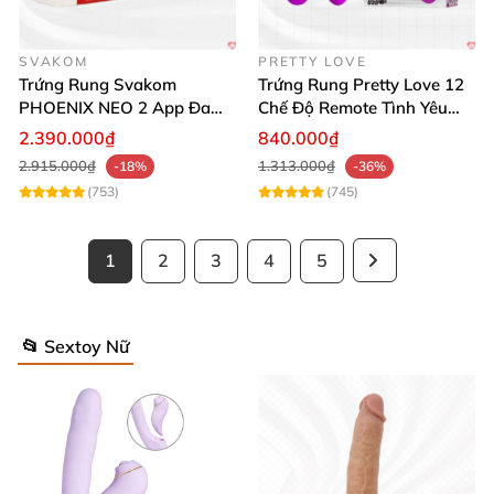
SVAKOM
PRETTY LOVE
Trứng Rung Svakom
Trứng Rung Pretty Love 12
PHOENIX NEO 2 App Đa
Chế Độ Remote Tình Yêu
Chức Năng Hấp Dẫn
Kích Thích
2.390.000₫
840.000₫
2.915.000₫
1.313.000₫
-18%
-36%
(753)
(745)
1
2
3
4
5
📂 Sextoy Nữ