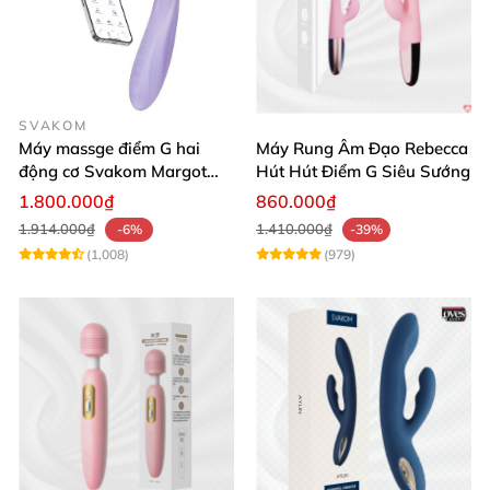
SVAKOM
Máy massge điểm G hai
Máy Rung Âm Đạo Rebecca
động cơ Svakom Margot
Hút Hút Điểm G Siêu Sướng
điều khiển qua app
1.800.000₫
860.000₫
1.914.000₫
1.410.000₫
-6%
-39%
(1,008)
(979)