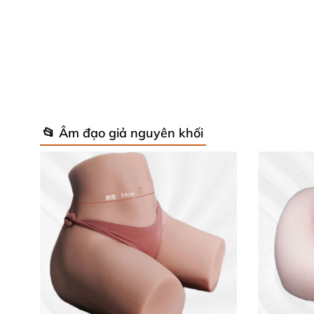
📂 Âm đạo giả nguyên khối
Thông số kỹ thuật chi tiết của DV36
Tên sản phẩm: Dương vật khủng kèm hậu
Mã sản phẩm: DV36D
Thể loại: Đồ chơi cho gay, đồ chơi tình dụ
Tính năng: Giải tỏa sinh lý hiệu quả cho 