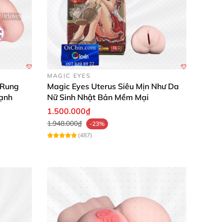
MAGIC EYES
 Rung
Magic Eyes Uterus Siêu Mịn Như Da
ạnh
Nữ Sinh Nhật Bản Mềm Mại
1.500.000₫
1.948.000₫
-23%
(487)