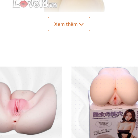
Xem thêm
Dương vật khủng 3 trong 1 kích thích cực mạnh hậu môn
D🔥
 môn 3 trong 1
c nam
nam, nữ và các bạn đồng tính nam