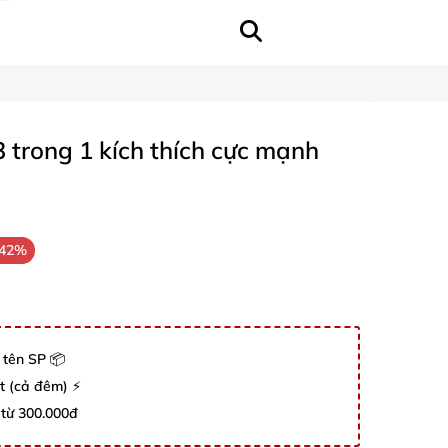
 trong 1 kích thích cực mạnh
-42%
 tên SP 📦
út (cả đêm) ⚡
 từ 300.000đ