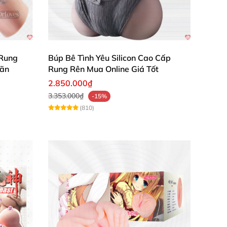
sắc. Ngoài ra, sản phẩm có thêm thiết kế mô
 Rung
Búp Bê Tình Yêu Silicon Cao Cấp
Mãn
Rung Rên Mua Online Giá Tốt
2.850.000₫
3.353.000₫
-15%
(810)