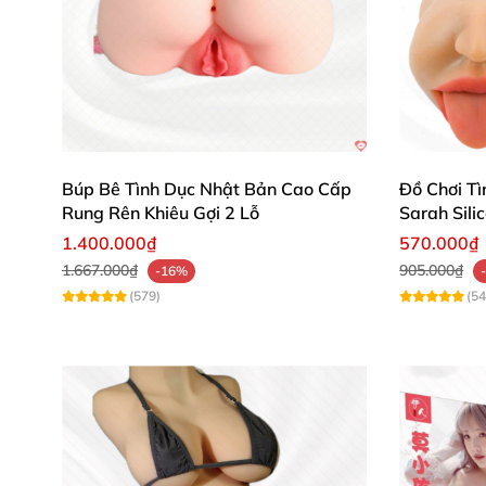
Búp Bê Tình Dục Nhật Bản Cao Cấp
Đồ Chơi Tì
Rung Rên Khiêu Gợi 2 Lỗ
Sarah Sili
1.400.000₫
570.000₫
1.667.000₫
905.000₫
-16%
(579)
(54