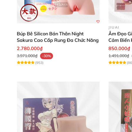
Phần lỗ hậu môn se khít với cấu tạo nhiều n
phỏng đôi mông, tạo nên sự thực tế và cảm gi
JIUAI
Búp Bê Silicon Bán Thân Night
Âm Đạo Gi
Sakura Cao Cấp Rung Đa Chức Năng
Cảm Biến 
2.780.000₫
850.000₫
3.971.000₫
1.491.000₫
-30%
(953)
(86
Công dụng đa năng cho mọi đối tượn
Sản phẩm này phù hợp với nhiều nhóm khách
Nam giới có nhu cầu thủ dâm với cảm giá
Các bạn đồng tính nam được trải nghiệm c