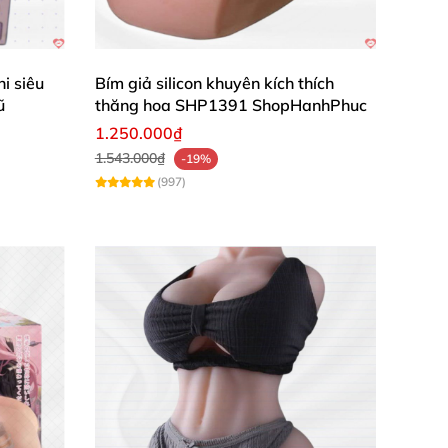
i siêu
Bím giả silicon khuyên kích thích
ũ
thăng hoa SHP1391 ShopHanhPhuc
1.250.000₫
1.543.000₫
-19%
(997)
y tổn thương cho vùng da nhạy cảm. Đường gân
 đầu dương vật được thiết kế trông rất thật