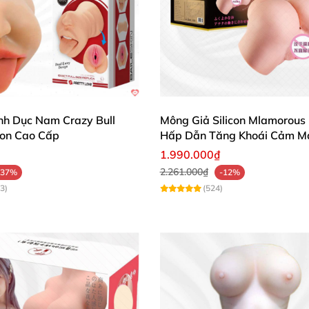
nh Dục Nam Crazy Bull
Mông Giả Silicon Mlamorous
con Cao Cấp
Hấp Dẫn Tăng Khoái Cảm M
1.990.000₫
2.261.000₫
-37%
-12%
3)
(524)