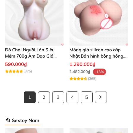
Đồ Chơi Người Lớn Siêu
Mông giả silicon cao cấp
Mềm 700g Âm Đạo Giả
Nhật Bản hình bông hồng
Silicon Tự Sướng
siêu thực
590.000₫
1.290.000₫
(375)
1.482.000₫
-13%
(365)
1
2
3
4
5
📂 Sextoy Nam