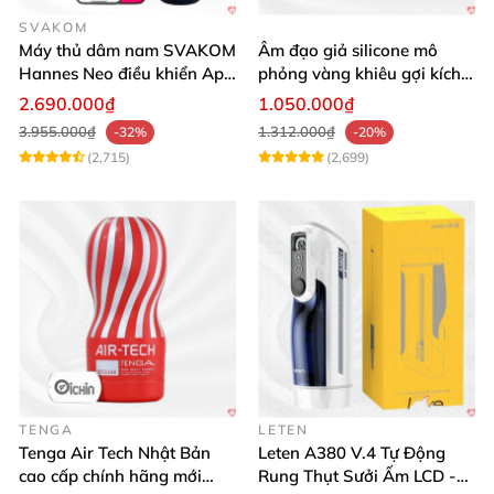
SVAKOM
Máy thủ dâm nam SVAKOM
Âm đạo giả silicone mô
Hannes Neo điều khiển App
phỏng vàng khiêu gợi kích
tương tác
thích mua
2.690.000₫
1.050.000₫
3.955.000₫
1.312.000₫
-32%
-20%
(2,715)
(2,699)
TENGA
LETEN
Tenga Air Tech Nhật Bản
Leten A380 V.4 Tự Động
cao cấp chính hãng mới
Rung Thụt Sưởi Ấm LCD -