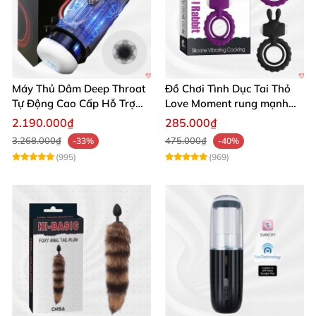
Máy Thủ Dâm Deep Throat
Đồ Chơi Tình Dục Tai Thỏ
Tự Động Cao Cấp Hỗ Trợ
Love Moment rung mạnh
Gắn Tường
mẽ êm ái
2.190.000₫
285.000₫
3.268.000₫
475.000₫
-33%
-40%
(995)
(969)