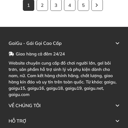
1
2
3
4
5
GaiGu - Gái Gọi Cao Cấp
Giao hàng cả đêm 24/24
Website chuyên cung cấp đồ chơi người lớn, gel bôi
trơn, sản phẩm hỗ trợ sinh lý và phụ kiện dành cho
nam, nữ. Cam kết hàng chính hãng, chất lượng, giao
hàng kín đáo và uy tín trên toàn quốc. Từ khóa: gaigu,
gaigu15, gaigu16, gaigu18, gaigu19, gaigu.net,
gaigu.com
VỀ CHÚNG TÔI
HỖ TRỢ