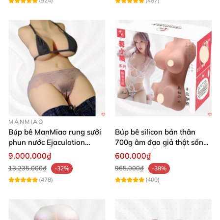
(524)
(487)
MANMIAO
Búp bê ManMiao rung sưởi
Búp bê silicon bán thân
phun nước Ejaculation
700g âm đạo giả thật sống
Queen chuẩn
động, giá tốt
9.000.000₫
600.000₫
13.235.000₫
965.000₫
-32%
-38%
(478)
(400)