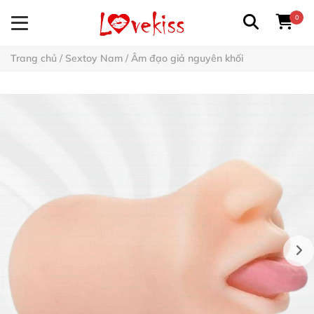
0
Trang chủ
/
Sextoy Nam
/
Âm đạo giả nguyên khối