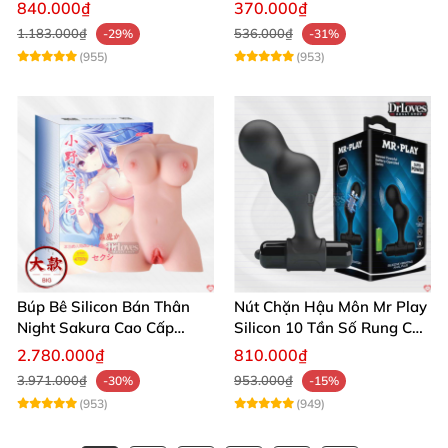
Siêu Thật, Tăng Khoái Cảm
trải nghiệm
840.000₫
370.000₫
1.183.000₫
536.000₫
-29%
-31%
(955)
(953)
Búp Bê Silicon Bán Thân
Nút Chặn Hậu Môn Mr Play
Night Sakura Cao Cấp
Silicon 10 Tần Số Rung Cao
Rung Đa Chức Năng
Cấp
2.780.000₫
810.000₫
3.971.000₫
953.000₫
-30%
-15%
(953)
(949)