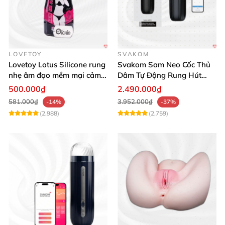
LOVETOY
SVAKOM
Lovetoy Lotus Silicone rung
Svakom Sam Neo Cốc Thủ
nhẹ âm đạo mềm mại cảm
Dâm Tự Động Rung Hút
giác thật
App Điều Khiển Xa
500.000₫
2.490.000₫
581.000₫
3.952.000₫
-14%
-37%
(2,988)
(2,759)