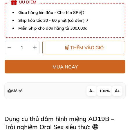
ƯU ĐIỂM
Giao hàng kín đáo - Che tên SP 📦
Ship hỏa tốc 30 - 60 phút (cả đêm) ⚡
Miễn Ship cho đơn hàng từ 300.000đ
🛒 THÊM VÀO GIỎ
MUA NGAY
Mô tả
−
100%
+
Dụng cụ thủ dâm hình miệng AD19B –
Trải nghiệm Oral Sex siêu thực 🤩