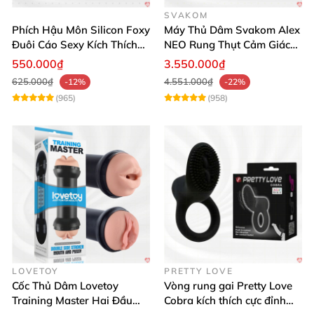
SVAKOM
Phích Hậu Môn Silicon Foxy
Máy Thủ Dâm Svakom Alex
Đuôi Cáo Sexy Kích Thích
NEO Rung Thụt Cảm Giác
Đỉnh Cao
Thật, App Điều Khiển
550.000₫
3.550.000₫
625.000₫
4.551.000₫
-12%
-22%
(965)
(958)
LOVETOY
PRETTY LOVE
Cốc Thủ Dâm Lovetoy
Vòng rung gai Pretty Love
Training Master Hai Đầu
Cobra kích thích cực đỉnh