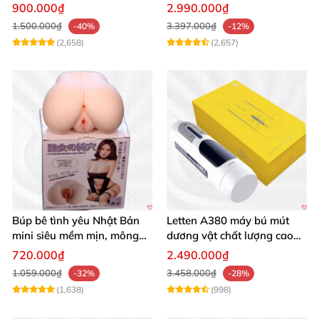
seal giá tốt
Mua Ngay
900.000₫
2.990.000₫
1.500.000₫
3.397.000₫
-40%
-12%
(2,658)
(2,657)
Búp bê tình yêu Nhật Bản
Letten A380 máy bú mút
mini siêu mềm mịn, mông
dương vật chất lượng cao
tròn quyến rũ
giá tốt
720.000₫
2.490.000₫
1.059.000₫
3.458.000₫
-32%
-28%
(1,638)
(998)