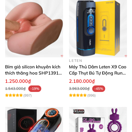
LETEN
Bím giả silicon khuyên kích
Máy Thủ Dâm Leten X9 Cao
thích thăng hoa SHP1391
Cấp Thụt Bú Tự Động Rung
ShopHanhPhuc
Rên
1.250.000₫
2.180.000₫
1.543.000₫
3.963.000₫
-19%
-45%
(997)
(996)