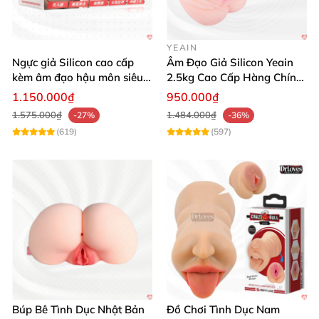
YEAIN
Ngực giả Silicon cao cấp
Âm Đạo Giả Silicon Yeain
kèm âm đạo hậu môn siêu
2.5kg Cao Cấp Hàng Chính
thật BIG BREAST
Hãng
1.150.000₫
950.000₫
1.575.000₫
1.484.000₫
-27%
-36%
(619)
(597)
Búp Bê Tình Dục Nhật Bản
Đồ Chơi Tình Dục Nam