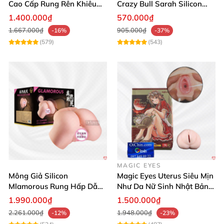
Cao Cấp Rung Rên Khiêu
Crazy Bull Sarah Silicon
Gợi 2 Lỗ
Cao Cấp
1.400.000₫
570.000₫
1.667.000₫
905.000₫
-16%
-37%
(579)
(543)
MAGIC EYES
Mông Giả Silicon
Magic Eyes Uterus Siêu Mịn
Mlamorous Rung Hấp Dẫn
Như Da Nữ Sinh Nhật Bản
Tăng Khoái Cảm Mạnh
Mềm Mại
1.990.000₫
1.500.000₫
2.261.000₫
1.948.000₫
-12%
-23%