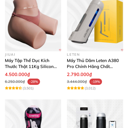
JIUAI
LETEN
Máy Tập Thể Dục Kích
Máy Thủ Dâm Leten A380
Thước Thật 11Kg Silicon
Pro Chính Hãng Chất
Cao Cấp Nhật Bản
Lượng Cao
4.500.000₫
2.790.000₫
6.250.000₫
3.444.000₫
-28%
-19%
(3,501)
(3,012)