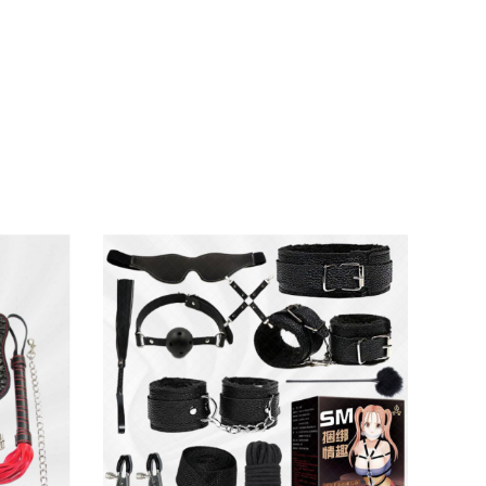
 những vị trí nhạy cảm bên trong hậu môn.
n. Đây là lựa chọn lý tưởng cho các anh em
i nghiệm mới mẻ, mạnh mẽ hơn trong chuyện
ch hậu môn và âm đạo, mang lại cảm giác