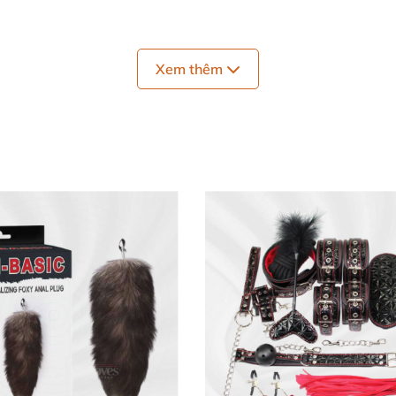
Xem thêm
i mái trong môi trường ẩm ướt như nhà tắm hay hồ bơi
🎯
 từ móc câu cá, uốn cong nhẹ nhàng để dễ dàng tiếp cận
ấn giúp việc kích thích trở nên chuẩn xác và hiệu quả hơ
c theo cách “bạo dâm” hoặc các cặp đôi mong muốn trả
phụ nữ muốn đa dạng cảm giác, sử dụng kết hợp kích thí
uyên biệt khác.