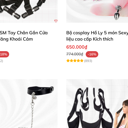
DSM Tay Chân Gắn Cửa
Bộ cosplay Hồ Ly 5 món Sexy
Tăng Khoái Cảm
liệu cao cấp Kích thích
650.000₫
774.000₫
-18%
-16%
2)
(893)