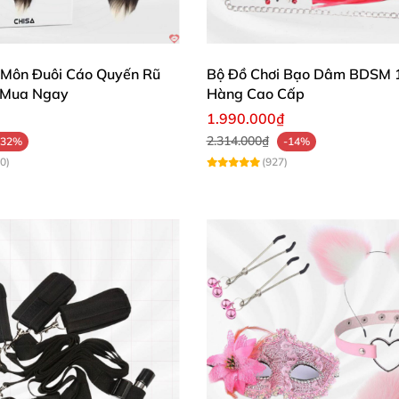
 Môn Đuôi Cáo Quyến Rũ
Bộ Đồ Chơi Bạo Dâm BDSM 
h Mua Ngay
Hàng Cao Cấp
1.990.000₫
2.314.000₫
-32%
-14%
0)
(927)