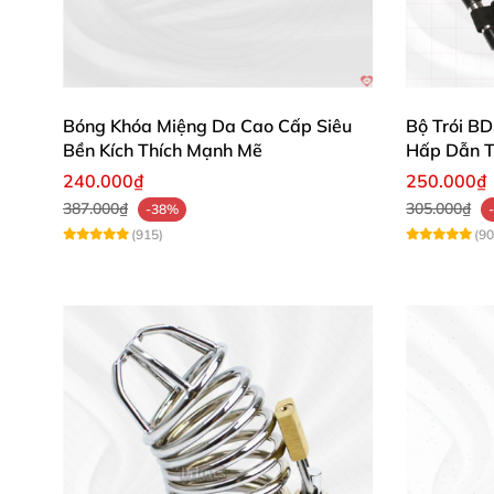
Bóng Khóa Miệng Da Cao Cấp Siêu
Bộ Trói B
Bền Kích Thích Mạnh Mẽ
Hấp Dẫn 
240.000₫
250.000₫
387.000₫
305.000₫
-38%
(915)
(90