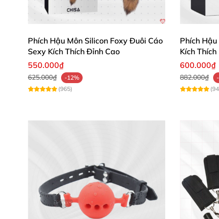
Phích Hậu Môn Silicon Foxy Đuôi Cáo
Phích Hậu
Sexy Kích Thích Đỉnh Cao
Kích Thíc
550.000₫
600.000₫
625.000₫
882.000₫
-12%
(965)
(94