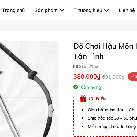
Trang chủ
Sản phẩm
Thương hiệu
Liên hệ
Đồ Chơi Hậu Môn 
Tận Tình
Sku:
2152
380.000₫
691.000₫
-4
Còn hàng
ƯU ĐIỂM
Giao hàng kín đáo - Che
Ship hỏa tốc 30 - 60 ph
Miễn Ship cho đơn hàng