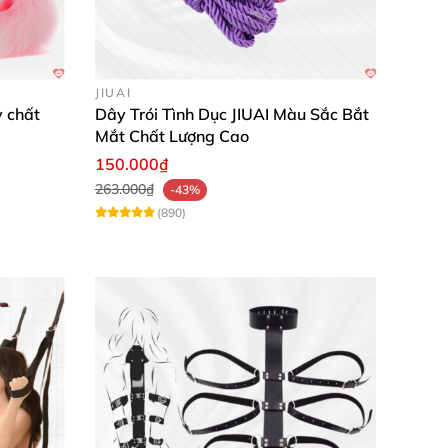
JIUAI
 chất
Dây Trói Tình Dục JIUAI Màu Sắc Bắt
Mắt Chất Lượng Cao
150.000₫
263.000₫
-43%
(890)