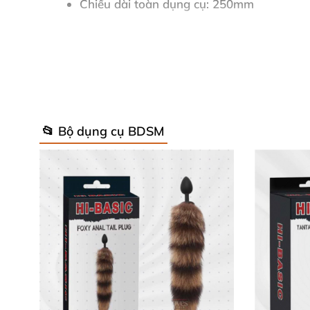
Chiều dài toàn dụng cụ: 250mm
Trọng lượng: 122g
Chống thấm nước tuyệt đối, sử dụng thoả
Xuất xứ: Hồng Kông
📂 Bộ dụng cụ BDSM
Thiết kế tinh tế, công dụng vượt trội 
HM22 gây ấn tượng với thiết kế lấy cảm hứng
Viên bi tròn phía đầu càng tăng thêm điểm nh
muốn khám phá và thỏa mãn nhu cầu tình dụ
yêu.
Ngoài ra, sản phẩm còn lý tưởng cho chị em 
sảng khoái không thua kém các loại sextoy ch