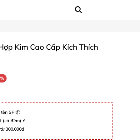
Hợp Kim Cao Cấp Kích Thích
5%
 tên SP 📦
út (cả đêm) ⚡
 từ 300.000đ