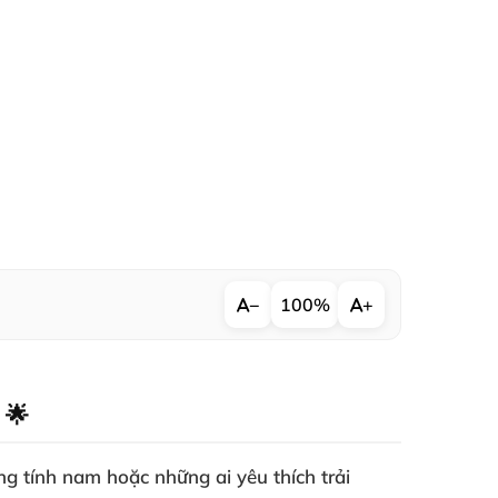
−
100%
+
 🌟
 tính nam hoặc những ai yêu thích trải