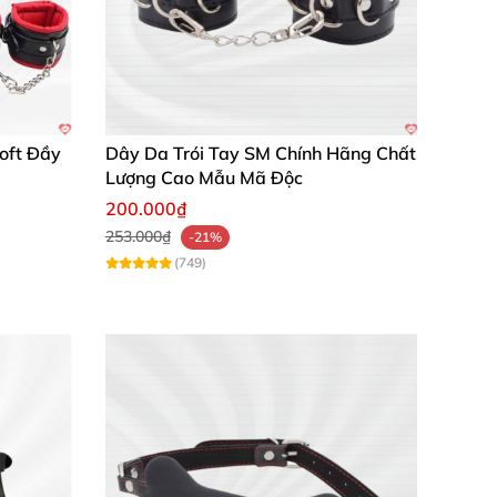
oft Đầy
Dây Da Trói Tay SM Chính Hãng Chất
Lượng Cao Mẫu Mã Độc
200.000₫
253.000₫
-21%
với chất liệu và thiết kế này."
(749)
n tuyệt đối khi dùng."
n lợi."
 khắc thăng hoa khó quên. Hãy để
Chúng tôi