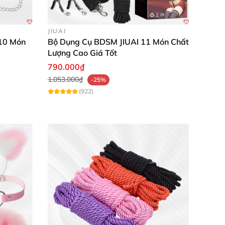
JIUAI
10 Món
Bộ Dụng Cụ BDSM JIUAI 11 Món Chất
Lượng Cao Giá Tốt
790.000₫
1.053.000₫
-25%
(922)