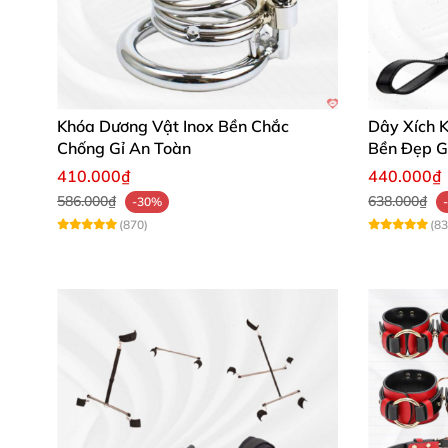
Khóa Dương Vật Inox Bền Chắc
Dây Xích 
Chống Gỉ An Toàn
Bền Đẹp G
410.000₫
440.000₫
586.000₫
638.000₫
-30%
(870)
(83
An toàn tuyệt đối – Dễ dàng vệ sinh 
Sản phẩm được làm từ thép không gỉ nên có 
trường ẩm ướt mà không lo bị oxi hóa hay hư
nhiều cuộc yêu đậm đà cảm xúc.