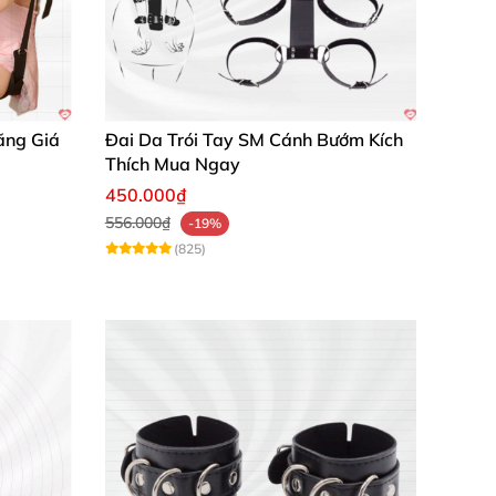
ãng Giá
Đai Da Trói Tay SM Cánh Bướm Kích
Thích Mua Ngay
450.000₫
556.000₫
-19%
(825)
dễ dàng và sử dụng sản phẩm trong môi
ỉ với thời gian, đồng hành cùng bạn qua