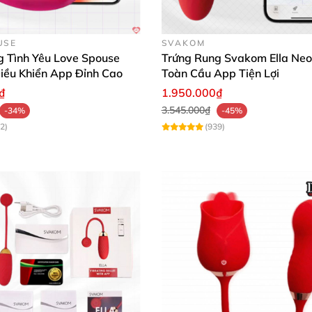
USE
SVAKOM
g Tình Yêu Love Spouse
Trứng Rung Svakom Ella Neo
iều Khiển App Đỉnh Cao
Toàn Cầu App Tiện Lợi
₫
1.950.000₫
3.545.000₫
-34%
-45%
2)
(939)