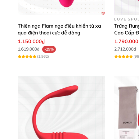
LOVE SPO
Thiên nga Flamingo điều khiển từ xa
Trứng Run
qua điện thoại cực dễ dàng
Cao Cấp Đ
1.150.000₫
1.790.000
1.619.000₫
2.712.000₫
-29%
(1,962)
(96