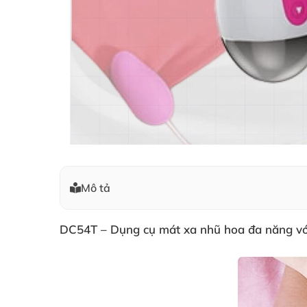
Mô tả
DC54T – Dụng cụ mát xa nhũ hoa đa năng với t