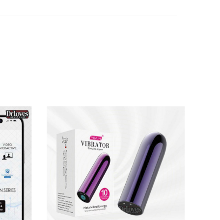
n thiện với da. Màu trắng hồng thanh lịch
 sử dụng mọi lúc mọi nơi. Đây chính là món đồ
 biệt, phần đầu vú với xúc tu kẹp rung cực
 giữa rung ngực và rung âm đạo khiến bạn