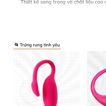
Thiết kế sang trọng và chất liệu cao
Dụng cụ mát xa DC54T được chế tác từ silico
toát lên vẻ nữ tính đầy quyến rũ. Thiết kế n
chơi tình dục cao cấp không thể thiếu trong t
Công nghệ rung đa tần số – tận hưở
📂 Trứng rung tình yêu
DC54T sở hữu 7 chế độ rung đa dạng, giúp kíc
mạnh sẽ mang đến cảm giác kích thích lan tỏ
trải nghiệm những khoái cảm trọn vẹn, thăng 