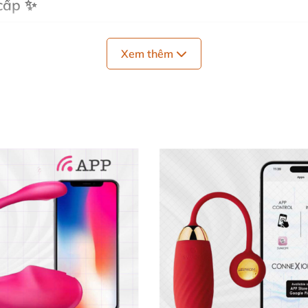
 cấp ✨
n mềm mại và ABS chất lượng cao, hoàn toàn an toàn, thâ
Xem thêm
hỏ gọn với kích thước 9.2cm giúp bạn dễ dàng cầm nắm và
ủ đồ của phái đẹp.
ng khoái cảm kép 🔥
h thích tối đa vùng nhũ hoa cùng trứng rung âm đạo. Đặc
a, đánh thức từng tế bào nhạy cảm. Sự kết hợp hoàn hảo
hoa cực độ.