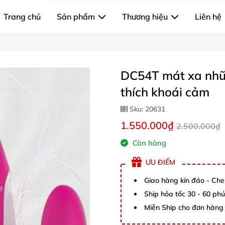
Trang chủ
Sản phẩm
Thương hiệu
Liên hệ
DC54T mát xa nhũ 
thích khoái cảm
Sku:
20631
1.550.000₫
2.500.000₫
Còn hàng
ƯU ĐIỂM
Giao hàng kín đáo - Che
Ship hỏa tốc 30 - 60 ph
Miễn Ship cho đơn hàng