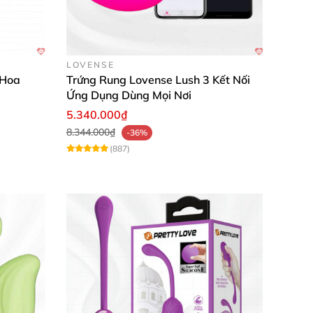
LOVENSE
 Hoa
Trứng Rung Lovense Lush 3 Kết Nối
Ứng Dụng Dùng Mọi Nơi
5.340.000₫
8.344.000₫
-36%
(887)
hoa hoàn hảo không bị gián đoạn. Dụng cụ này
ồng nhiệt và đầy cảm xúc.