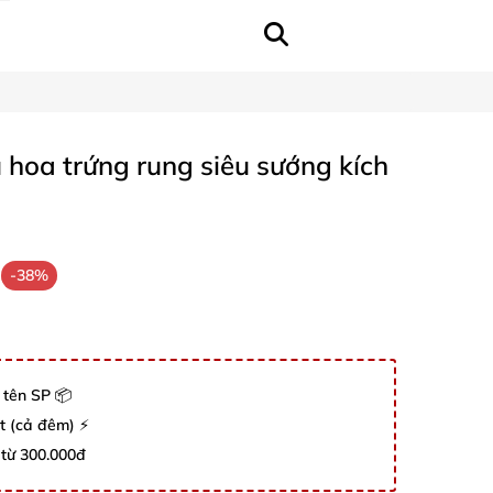
hoa trứng rung siêu sướng kích
-38%
 tên SP 📦
út (cả đêm) ⚡
 từ 300.000đ