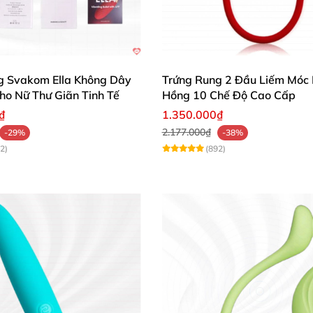
g Svakom Ella Không Dây
Trứng Rung 2 Đầu Liếm Móc
ho Nữ Thư Giãn Tinh Tế
Hồng 10 Chế Độ Cao Cấp
₫
1.350.000₫
2.177.000₫
-29%
-38%
2)
(892)
DC54T mát xa nhũ hoa trứng rung siêu sướng kích thích khoái cảm
đến 3 giờ cho phép bạn tận hưởng những giây phút thăng 
làm mới cuộc sống phòng the, tạo nên những trận yêu cu
giác quan 💞