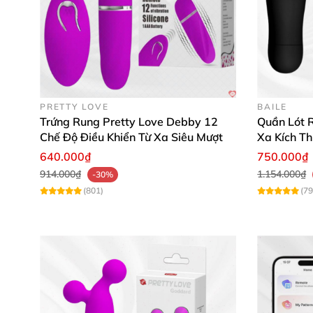
– Mai Thanh Thảo: “Thiết kế nhỏ gọn, dễ dùng, 
PRETTY LOVE
BAILE
Trứng Rung Pretty Love Debby 12
Quần Lót R
Hãy trải nghiệm sự quyến rũ và khoái cảm k
Chế Độ Điều Khiển Từ Xa Siêu Mượt
Xa Kích T
cảm xúc, tăng thêm sắc màu cho chuyện "yêu"
640.000₫
750.000₫
914.000₫
1.154.000₫
-30%
(801)
(79