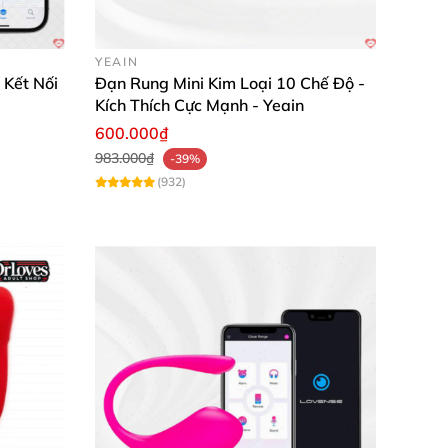
YEAIN
 Kết Nối
Đạn Rung Mini Kim Loại 10 Chế Độ -
Kích Thích Cực Mạnh - Yeain
600.000₫
983.000₫
-39%
(932)