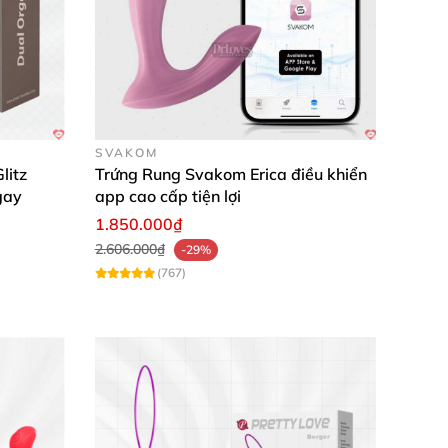
ho bạn bè rất nhiều lần rồi!”
SVAKOM
litz
Trứng Rung Svakom Erica điều khiển
g DC54T. Đặt mua ngay hôm nay để làm mới
gay
app cao cấp tiện lợi
1.850.000₫
2.606.000₫
-29%
(767)