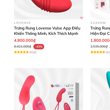
LOVENSE
SVAKOM
Trứng Rung Lovense Vulse App Điều
Trứng Run
Khiển Thông Minh, Kích Thích Mạnh
Hiện Đại C
4.800.000₫
1.800.000
8.421.000₫
2.535.000₫
-43%
(918)
(91
Pin sạc tiện lợi cùng thời gian sử dụng lên 
phù hợp cho các bạn nữ và các cặp đôi muốn 
Công dụng đa năng, thăng hoa mọi 