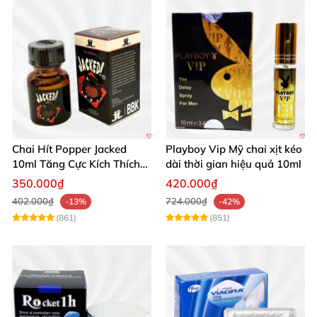
Chai Hít Popper Jacked
Playboy Vip Mỹ chai xịt kéo
10ml Tăng Cực Kích Thích
dài thời gian hiệu quả 10ml
Mạnh Mẽ
350.000₫
420.000₫
402.000₫
724.000₫
-13%
-42%
(861)
(851)