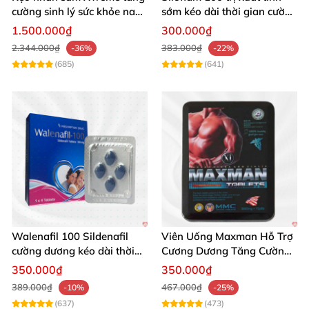
cường sinh lý sức khỏe nam
sớm kéo dài thời gian cường
giới
dương hiệu quả
1.500.000₫
300.000₫
2.344.000₫
383.000₫
-36%
-22%
(685)
(641)
Walenafil 100 Sildenafil
Viên Uống Maxman Hỗ Trợ
cường dương kéo dài thời
Cương Dương Tăng Cường
gian tăng sinh lý
Sinh Lý 10 Viên
350.000₫
350.000₫
389.000₫
467.000₫
-10%
-25%
(637)
(473)