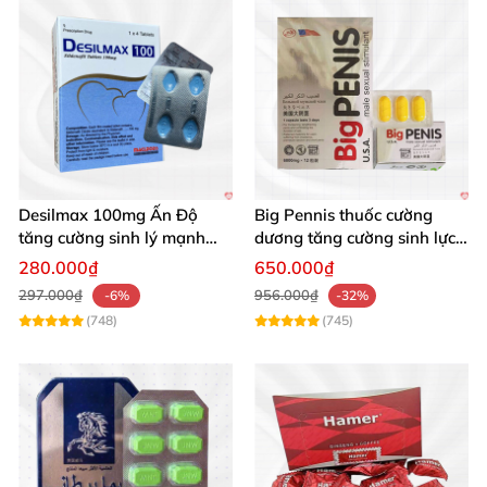
Desilmax 100mg Ấn Độ
Big Pennis thuốc cường
tăng cường sinh lý mạnh
dương tăng cường sinh lực
mẽ, hiệu quả
kéo dài đỉnh cao
280.000₫
650.000₫
297.000₫
956.000₫
-6%
-32%
(748)
(745)