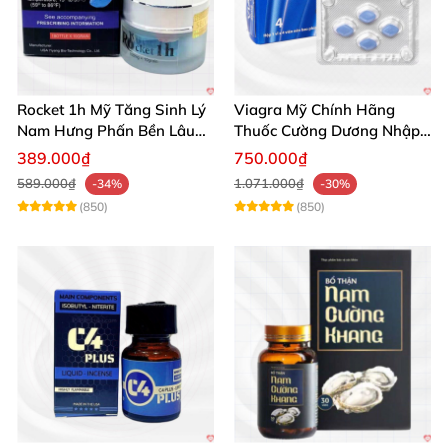
Rocket 1h Mỹ Tăng Sinh Lý
Viagra Mỹ Chính Hãng
Nam Hưng Phấn Bền Lâu
Thuốc Cường Dương Nhập
Mạnh Mẽ
Khẩu Chính Ngạch
389.000₫
750.000₫
589.000₫
1.071.000₫
-34%
-30%
(850)
(850)