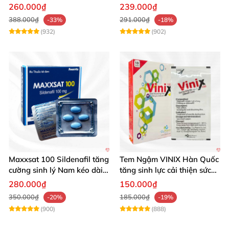
hiệu quả
260.000₫
239.000₫
388.000₫
291.000₫
-33%
-18%
(932)
(902)
Maxxsat 100 Sildenafil tăng
Tem Ngậm VINIX Hàn Quốc
cường sinh lý Nam kéo dài
tăng sinh lực cải thiện sức
hiệu quả
khỏe phái mạnh
280.000₫
150.000₫
350.000₫
185.000₫
-20%
-19%
(900)
(888)