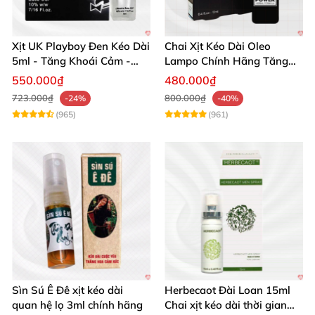
Xịt UK Playboy Đen Kéo Dài
Chai Xịt Kéo Dài Oleo
5ml - Tăng Khoái Cảm -
Lampo Chính Hãng Tăng
Đặt Ngay
Cường Sức Mạnh Nam
550.000₫
480.000₫
723.000₫
800.000₫
-24%
-40%
(965)
(961)
Sìn Sú Ê Đê xịt kéo dài
Herbecaot Đài Loan 15ml
quan hệ lọ 3ml chính hãng
Chai xịt kéo dài thời gian