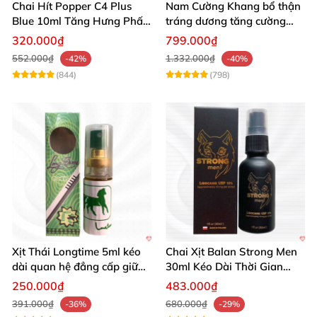
Chai Hít Popper C4 Plus
Nam Cường Khang bổ thận
Blue 10ml Tăng Hưng Phấn
tráng dương tăng cường
Mạnh Mẽ
sinh lực bền lâu
320.000₫
799.000₫
552.000₫
1.332.000₫
-42%
-40%
(844)
(798)
Xịt Thái Longtime 5ml kéo
Chai Xịt Balan Strong Men
dài quan hệ đẳng cấp giữ
30ml Kéo Dài Thời Gian
cuộc yêu
Quan Hệ
250.000₫
483.000₫
391.000₫
680.000₫
-36%
-29%