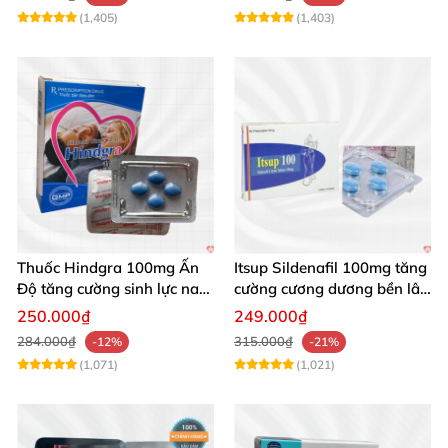
(1,405)
(1,403)
Thuốc Hindgra 100mg Ấn
Itsup Sildenafil 100mg tăng
Độ tăng cường sinh lực nam
cường cương dương bền lâu
chống xuất tinh sớm
nam
250.000₫
249.000₫
284.000₫
315.000₫
-12%
-21%
(1,071)
(1,021)