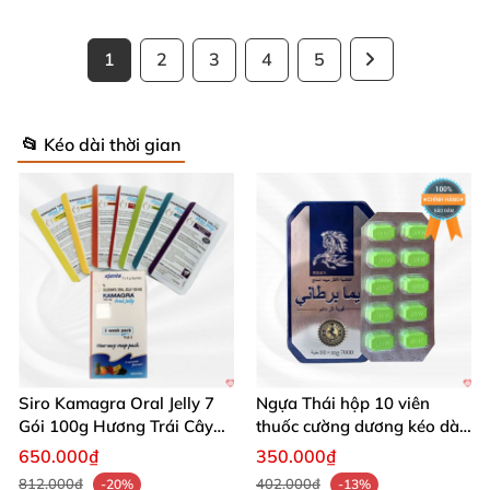
1
2
3
4
5
📂 Kéo dài thời gian
Siro Kamagra Oral Jelly 7
Ngựa Thái hộp 10 viên
Gói 100g Hương Trái Cây
thuốc cường dương kéo dài
Tăng Cường Sinh Lý Nam
cực mạnh
650.000₫
350.000₫
812.000₫
402.000₫
-20%
-13%