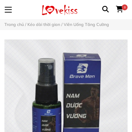
0
Trang chủ
/
Kéo dài thời gian
/
Viên Uống Tăng Cường