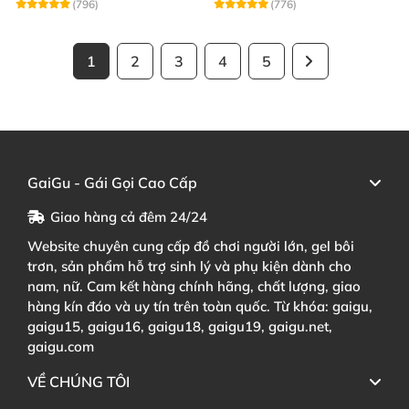
(796)
(776)
1
2
3
4
5
GaiGu - Gái Gọi Cao Cấp
Giao hàng cả đêm 24/24
Website chuyên cung cấp đồ chơi người lớn, gel bôi
trơn, sản phẩm hỗ trợ sinh lý và phụ kiện dành cho
nam, nữ. Cam kết hàng chính hãng, chất lượng, giao
hàng kín đáo và uy tín trên toàn quốc. Từ khóa: gaigu,
gaigu15, gaigu16, gaigu18, gaigu19, gaigu.net,
gaigu.com
VỀ CHÚNG TÔI