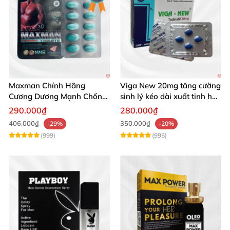
Maxman Chính Hãng
Viga New 20mg tăng cường
Cương Dương Mạnh Chống
sinh lý kéo dài xuất tinh hộp
Xuất Tinh Sớm Hộp 10
4 viên
290.000₫
280.000₫
406.000₫
350.000₫
-29%
-20%
(999)
(995)