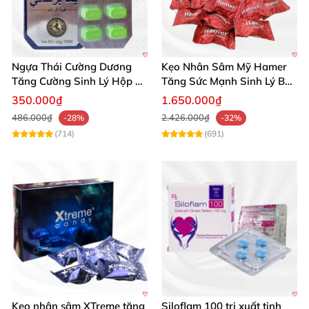
Ngựa Thái Cường Dương
Kẹo Nhân Sâm Mỹ Hamer
Tăng Cường Sinh Lý Hộp 10
Tăng Sức Mạnh Sinh Lý Bền
Viên Chính Hãng
Lâu
350.000₫
1.650.000₫
486.000₫
2.426.000₫
-28%
-32%
(714)
(691)
Kẹo nhân sâm XTreme tăng
Siloflam 100 trị xuất tinh