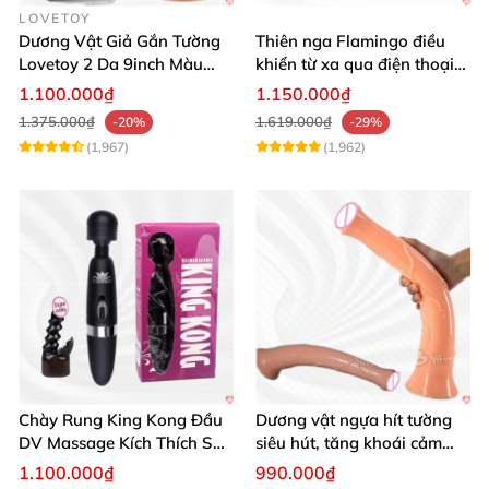
LOVETOY
Dương Vật Giả Gắn Tường
Thiên nga Flamingo điều
Lovetoy 2 Da 9inch Màu
khiển từ xa qua điện thoại
Flesh Hàng Chính Hãng
cực dễ dàng
1.100.000₫
1.150.000₫
1.375.000₫
1.619.000₫
-20%
-29%
(1,967)
(1,962)
Chày Rung King Kong Đầu
Dương vật ngựa hít tường
DV Massage Kích Thích Sâu
siêu hút, tăng khoái cảm
Mạnh Mẽ
tận hưởng
1.100.000₫
990.000₫