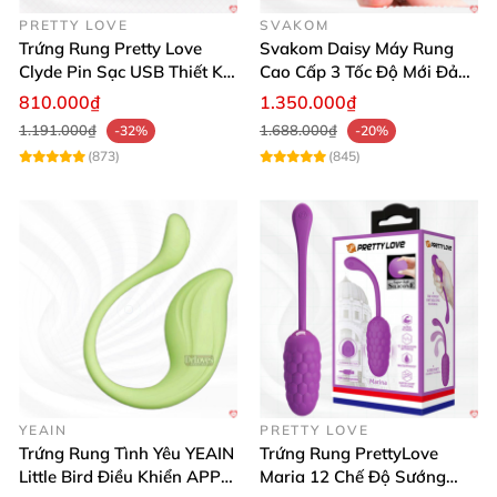
PRETTY LOVE
SVAKOM
Màu sắc: Trắng bóng sang trọng
Trứng Rung Pretty Love
Svakom Daisy Máy Rung
Clyde Pin Sạc USB Thiết Kế
Cao Cấp 3 Tốc Độ Mới Đảm
Không Dây
Bảo Hài Lòng
Dạng: Chuỗi hạt kích thích đa chiều
810.000₫
1.350.000₫
1.191.000₫
1.688.000₫
-32%
-20%
Nguồn điện: 3 pin AAA tiện lợi
(873)
(845)
Chế độ: 7 luồng điện kích thích đa dạng
Xuất xứ: Hồng Kông
YEAIN
PRETTY LOVE
Trứng Rung Tình Yêu YEAIN
Trứng Rung PrettyLove
Little Bird Điều Khiển APP
Maria 12 Chế Độ Sướng
Đánh giá thực tế từ khách hàng ❤️