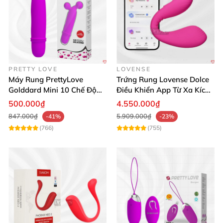
PRETTY LOVE
LOVENSE
Máy Rung PrettyLove
Trứng Rung Lovense Dolce
Golddard Mini 10 Chế Độ
Điều Khiển App Từ Xa Kích
Kích Thích Cực Sướng
Thích
500.000₫
4.550.000₫
847.000₫
5.909.000₫
-41%
-23%
(766)
(755)