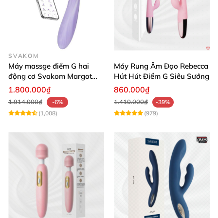
SVAKOM
Máy massge điểm G hai
Máy Rung Âm Đạo Rebecca
động cơ Svakom Margot
Hút Hút Điểm G Siêu Sướng
điều khiển qua app
1.800.000₫
860.000₫
1.914.000₫
1.410.000₫
-6%
-39%
(1,008)
(979)