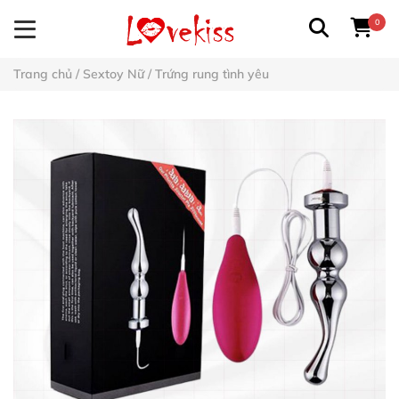
0
Trang chủ
/
Sextoy Nữ
/
Trứng rung tình yêu