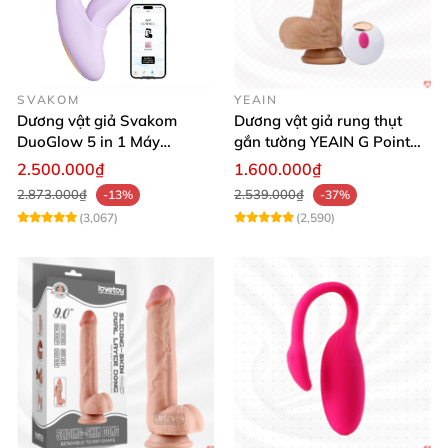
SVAKOM
YEAIN
Dương vật giả Svakom
Dương vật giả rung thụt
DuoGlow 5 in 1 Máy
gắn tường YEAIN G Point
Massage Điểm G & Âm Vật
siêu thực điều khiển từ xa
2.500.000₫
1.600.000₫
Điều Khiển App
2.873.000₫
2.539.000₫
-13%
-37%
(3,067)
(2,590)