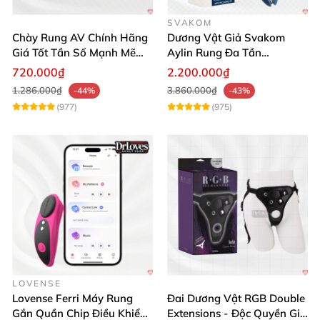
SVAKOM
Chày Rung AV Chính Hãng
Dương Vật Giả Svakom
Giá Tốt Tần Số Mạnh Mẽ
Aylin Rung Đa Tần
Siêu Bền
Massage Sung Sướng
720.000₫
2.200.000₫
1.286.000₫
3.860.000₫
-44%
-43%
(977)
(975)
LOVENSE
Lovense Ferri Máy Rung
Đai Dương Vật RGB Double
Gắn Quần Chip Điều Khiển
Extensions - Độc Quyền Giá