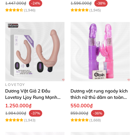
1.447.000₫
1.596.000₫
-24%
-38%
(1,946)
(1,945)
LOVETOY
Dương Vật Giả 2 Đầu
Dương vật rung ngoáy kích
Lovetoy Ljoy Rung Mạnh
thích nữ thủ dâm an toàn
ĐKTX Hút Sâu
cao cấp
1.250.000₫
550.000₫
1.984.000₫
859.000₫
-37%
-36%
(1,943)
(1,668)