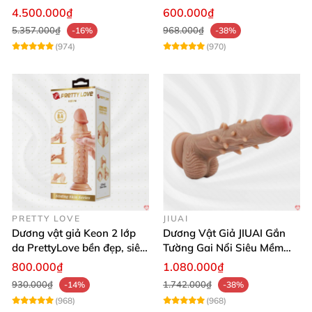
App Tăng Hưng Phấn
Sốc
4.500.000₫
600.000₫
5.357.000₫
968.000₫
-16%
-38%
(974)
(970)
PRETTY LOVE
JIUAI
Dương vật giả Keon 2 lớp
Dương Vật Giả JIUAI Gắn
da PrettyLove bền đẹp, siêu
Tường Gai Nổi Siêu Mềm
mềm mại
Thoải Mái Mua Ngay
800.000₫
1.080.000₫
930.000₫
1.742.000₫
-14%
-38%
(968)
(968)