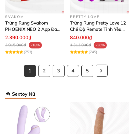
SVAKOM
PRETTY LOVE
Trứng Rung Svakom
Trứng Rung Pretty Love 12
PHOENIX NEO 2 App Đa
Chế Độ Remote Tình Yêu
Chức Năng Hấp Dẫn
Kích Thích
2.390.000₫
840.000₫
2.915.000₫
1.313.000₫
-18%
-36%
(753)
(745)
1
2
3
4
5
📂 Sextoy Nữ