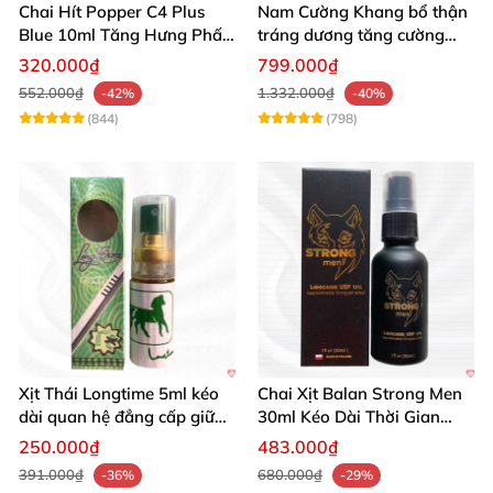
Chai Hít Popper C4 Plus
Nam Cường Khang bổ thận
Blue 10ml Tăng Hưng Phấn
tráng dương tăng cường
Mạnh Mẽ
sinh lực bền lâu
320.000₫
799.000₫
552.000₫
1.332.000₫
-42%
-40%
(844)
(798)
Xịt Thái Longtime 5ml kéo
Chai Xịt Balan Strong Men
dài quan hệ đẳng cấp giữ
30ml Kéo Dài Thời Gian
cuộc yêu
Quan Hệ
250.000₫
483.000₫
391.000₫
680.000₫
-36%
-29%