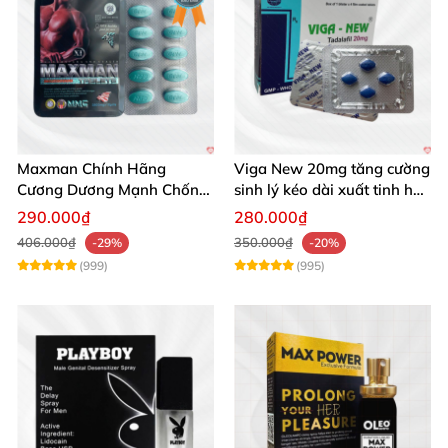
Maxman Chính Hãng
Viga New 20mg tăng cường
Cương Dương Mạnh Chống
sinh lý kéo dài xuất tinh hộp
Xuất Tinh Sớm Hộp 10
4 viên
290.000₫
280.000₫
406.000₫
350.000₫
-29%
-20%
(999)
(995)