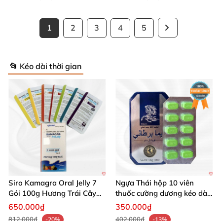
1
2
3
4
5
📂 Kéo dài thời gian
Siro Kamagra Oral Jelly 7
Ngựa Thái hộp 10 viên
Gói 100g Hương Trái Cây
thuốc cường dương kéo dài
Tăng Cường Sinh Lý Nam
cực mạnh
650.000₫
350.000₫
812.000₫
402.000₫
-20%
-13%