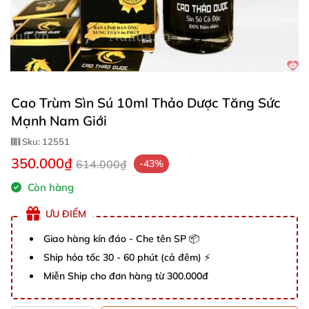
Cao Trùm Sìn Sú 10ml Thảo Dược Tăng Sức
Mạnh Nam Giới
Sku:
12551
350.000₫
614.000₫
-43%
Còn hàng
ƯU ĐIỂM
Giao hàng kín đáo - Che tên SP 📦
Ship hỏa tốc 30 - 60 phút (cả đêm) ⚡
Miễn Ship cho đơn hàng từ 300.000đ