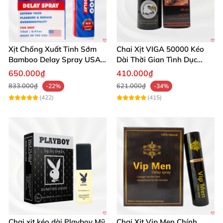
Xịt Chống Xuất Tinh Sớm
Chai Xịt VIGA 50000 Kéo
Bamboo Delay Spray USA
Dài Thời Gian Tình Dục
12ml
Nhập Đức
650.000₫
410.000₫
833.000₫
621.000₫
-22%
-34%
(422)
(415)
Chai xịt kéo dài Playboy Mỹ
Chai Xịt Vip Men Chính