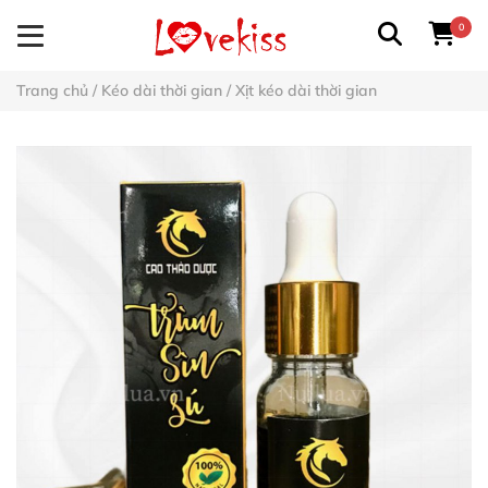
0
Trang chủ
/
Kéo dài thời gian
/
Xịt kéo dài thời gian