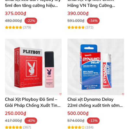
5ml đen tăng cường hiệu
Hãng VN Tăng Cường
quả
Phong Độ Kéo Dài
375.000₫
390.000₫
480.000₫
591.000₫
-22%
-34%
(379)
(372)
Chai Xịt Playboy Đỏ 5ml –
Chai xịt Dynamo Delay
Giải Pháp Chống Xuất Tinh
22ml chống xuất tinh sớm
Hiệu Quả
kéo dài hiệu quả
250.000₫
500.000₫
417.000₫
574.000₫
-40%
-13%
(367)
(184)