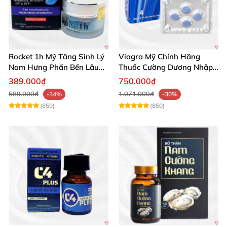
Rocket 1h Mỹ Tăng Sinh Lý
Viagra Mỹ Chính Hãng
Nam Hưng Phấn Bền Lâu
Thuốc Cường Dương Nhập
Mạnh Mẽ
Khẩu Chính Ngạch
389.000₫
750.000₫
589.000₫
1.071.000₫
-34%
-30%
(850)
(850)