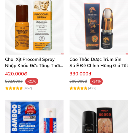
Chai Xịt Procomil Spray
Cao Thảo Dược Trùm Sìn
Nhập Khẩu Đức Tăng Thời
Sú Ê Đê Chính Hãng Giá Tốt
Gian Quan Hệ
420.000₫
330.000₫
532.000₫
500.000₫
-21%
-34%
(457)
(422)