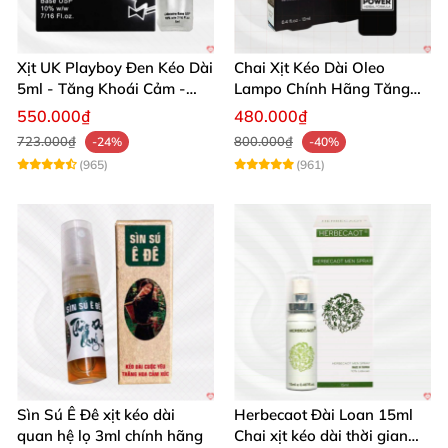
Xịt UK Playboy Đen Kéo Dài
Chai Xịt Kéo Dài Oleo
5ml - Tăng Khoái Cảm -
Lampo Chính Hãng Tăng
Đặt Ngay
Cường Sức Mạnh Nam
550.000₫
480.000₫
723.000₫
800.000₫
-24%
-40%
(965)
(961)
Sìn Sú Ê Đê xịt kéo dài
Herbecaot Đài Loan 15ml
quan hệ lọ 3ml chính hãng
Chai xịt kéo dài thời gian