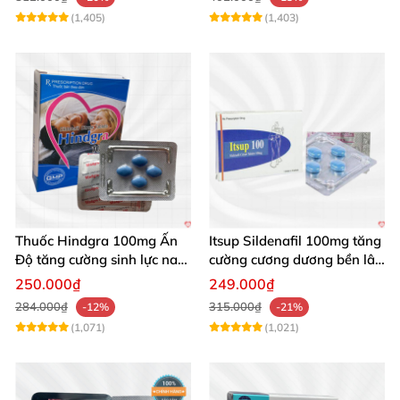
(1,405)
(1,403)
Thuốc Hindgra 100mg Ấn
Itsup Sildenafil 100mg tăng
Độ tăng cường sinh lực nam
cường cương dương bền lâu
chống xuất tinh sớm
nam
250.000₫
249.000₫
284.000₫
315.000₫
-12%
-21%
(1,071)
(1,021)