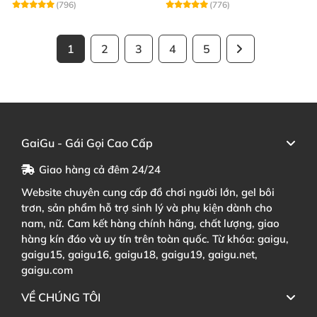
(796)
(776)
1
2
3
4
5
GaiGu - Gái Gọi Cao Cấp
Giao hàng cả đêm 24/24
Website chuyên cung cấp đồ chơi người lớn, gel bôi
trơn, sản phẩm hỗ trợ sinh lý và phụ kiện dành cho
nam, nữ. Cam kết hàng chính hãng, chất lượng, giao
hàng kín đáo và uy tín trên toàn quốc. Từ khóa: gaigu,
gaigu15, gaigu16, gaigu18, gaigu19, gaigu.net,
gaigu.com
VỀ CHÚNG TÔI