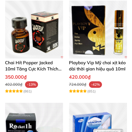
Chai Hít Popper Jacked
Playboy Vip Mỹ chai xịt kéo
10ml Tăng Cực Kích Thích
dài thời gian hiệu quả 10ml
Mạnh Mẽ
350.000₫
420.000₫
402.000₫
724.000₫
-13%
-42%
(861)
(851)