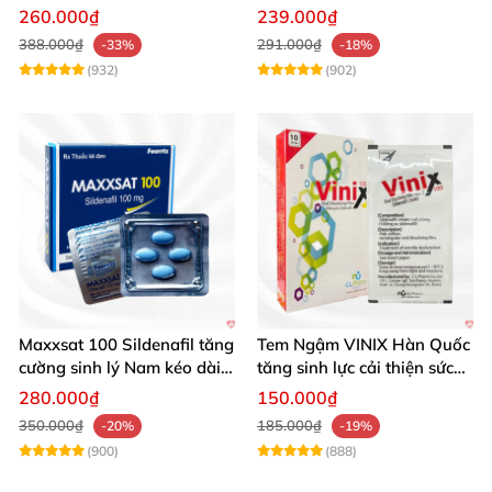
hiệu quả
260.000₫
239.000₫
388.000₫
291.000₫
-33%
-18%
(932)
(902)
Maxxsat 100 Sildenafil tăng
Tem Ngậm VINIX Hàn Quốc
cường sinh lý Nam kéo dài
tăng sinh lực cải thiện sức
hiệu quả
khỏe phái mạnh
280.000₫
150.000₫
350.000₫
185.000₫
-20%
-19%
(900)
(888)