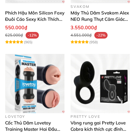
SVAKOM
Phích Hậu Môn Silicon Foxy
Máy Thủ Dâm Svakom Alex
Đuôi Cáo Sexy Kích Thích
NEO Rung Thụt Cảm Giác
Đỉnh Cao
Thật, App Điều Khiển
550.000₫
3.550.000₫
625.000₫
4.551.000₫
-12%
-22%
(965)
(958)
LOVETOY
PRETTY LOVE
Cốc Thủ Dâm Lovetoy
Vòng rung gai Pretty Love
Training Master Hai Đầu
Cobra kích thích cực đỉnh