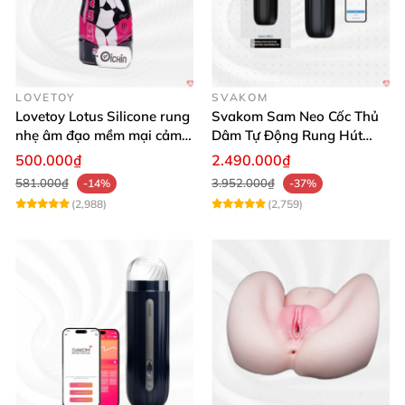
LOVETOY
SVAKOM
Lovetoy Lotus Silicone rung
Svakom Sam Neo Cốc Thủ
nhẹ âm đạo mềm mại cảm
Dâm Tự Động Rung Hút
giác thật
App Điều Khiển Xa
500.000₫
2.490.000₫
581.000₫
3.952.000₫
-14%
-37%
(2,988)
(2,759)