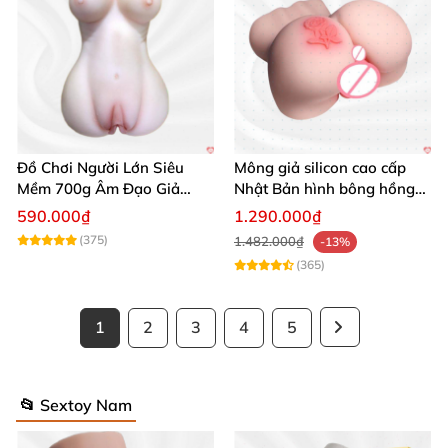
Đồ Chơi Người Lớn Siêu
Mông giả silicon cao cấp
Mềm 700g Âm Đạo Giả
Nhật Bản hình bông hồng
Silicon Tự Sướng
siêu thực
590.000₫
1.290.000₫
(375)
1.482.000₫
-13%
(365)
1
2
3
4
5
📂 Sextoy Nam