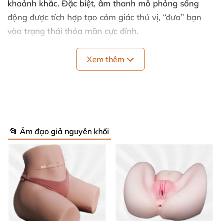
khoảnh khắc. Đặc biệt, âm thanh mô phỏng sống
động được tích hợp tạo cảm giác thú vị, “đưa” bạn
vào trạng thái thỏa mãn cực đỉnh.
Xem thêm
📂 Âm đạo giả nguyên khối
Búp bê tình yêu mông mềm mại mang đến khoái cảm tuyệt vời