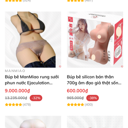
(524)
(487)
MANMIAO
Búp bê ManMiao rung sưởi
Búp bê silicon bán thân
phun nước Ejaculation
700g âm đạo giả thật sống
Queen chuẩn
động, giá tốt
9.000.000₫
600.000₫
13.235.000₫
965.000₫
-32%
-38%
(478)
(400)