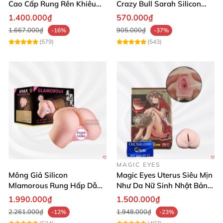
Cao Cấp Rung Rên Khiêu
Crazy Bull Sarah Silicon
Gợi 2 Lỗ
Cao Cấp
1.400.000₫
570.000₫
1.667.000₫
905.000₫
-16%
-37%
(579)
(543)
MAGIC EYES
Mông Giả Silicon
Magic Eyes Uterus Siêu Mịn
Mlamorous Rung Hấp Dẫn
Như Da Nữ Sinh Nhật Bản
Tăng Khoái Cảm Mạnh
Mềm Mại
1.990.000₫
1.500.000₫
2.261.000₫
1.948.000₫
-12%
-23%