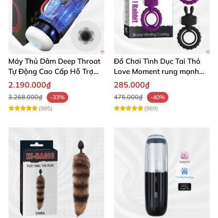
Máy Thủ Dâm Deep Throat
Đồ Chơi Tình Dục Tai Thỏ
Tự Động Cao Cấp Hỗ Trợ
Love Moment rung mạnh
Gắn Tường
mẽ êm ái
2.190.000₫
285.000₫
3.268.000₫
475.000₫
-33%
-40%
(995)
(969)