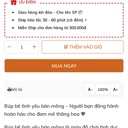
ƯU ĐIỂM
Giao hàng kín đáo - Che tên SP 📦
Ship hỏa tốc 30 - 60 phút (cả đêm) ⚡
Miễn Ship cho đơn hàng từ 300.000đ
🛒 THÊM VÀO GIỎ
MUA NGAY
Mô tả
−
100%
+
Búp bê tình yêu bán mông – Người bạn đồng hành
hoàn hảo cho đam mê thăng hoa 💖
Búp bê tình yêu bán mông là món đồ chơi tình dục