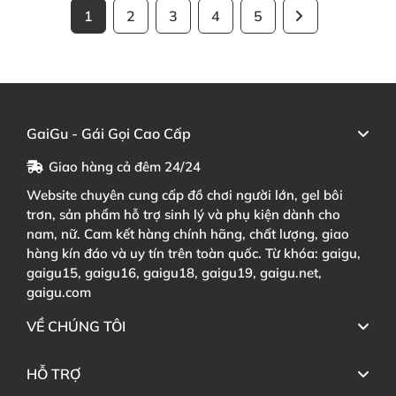
1
2
3
4
5
GaiGu - Gái Gọi Cao Cấp
Giao hàng cả đêm 24/24
Website chuyên cung cấp đồ chơi người lớn, gel bôi
trơn, sản phẩm hỗ trợ sinh lý và phụ kiện dành cho
nam, nữ. Cam kết hàng chính hãng, chất lượng, giao
hàng kín đáo và uy tín trên toàn quốc. Từ khóa: gaigu,
gaigu15, gaigu16, gaigu18, gaigu19, gaigu.net,
gaigu.com
VỀ CHÚNG TÔI
HỖ TRỢ