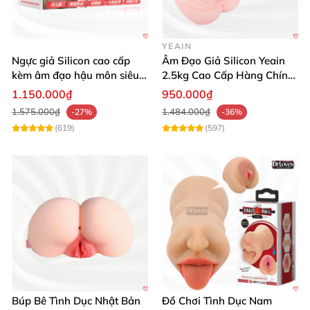
YEAIN
Ngực giả Silicon cao cấp
Âm Đạo Giả Silicon Yeain
kèm âm đạo hậu môn siêu
2.5kg Cao Cấp Hàng Chính
thật BIG BREAST
Hãng
1.150.000₫
950.000₫
1.575.000₫
1.484.000₫
-27%
-36%
(619)
(597)
Búp Bê Tình Dục Nhật Bản
Đồ Chơi Tình Dục Nam