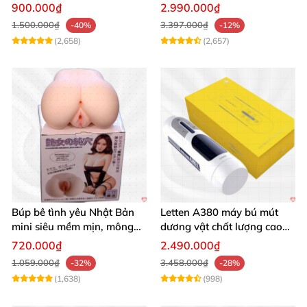
seal giá tốt
Mua Ngay
900.000₫
2.990.000₫
1.500.000₫
3.397.000₫
-40%
-12%
(2,658)
(2,657)
Búp bê tình yêu Nhật Bản
Letten A380 máy bú mút
mini siêu mềm mịn, mông
dương vật chất lượng cao
tròn quyến rũ
giá tốt
720.000₫
2.490.000₫
1.059.000₫
3.458.000₫
-32%
-28%
(1,638)
(998)