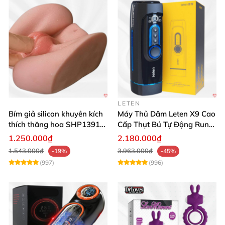
LETEN
Bím giả silicon khuyên kích
Máy Thủ Dâm Leten X9 Cao
thích thăng hoa SHP1391
Cấp Thụt Bú Tự Động Rung
ShopHanhPhuc
Rên
1.250.000₫
2.180.000₫
1.543.000₫
3.963.000₫
-19%
-45%
(997)
(996)