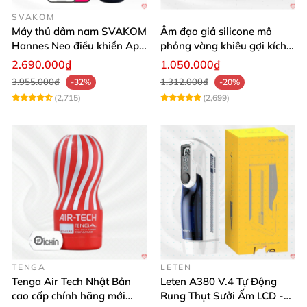
SVAKOM
Máy thủ dâm nam SVAKOM
Âm đạo giả silicone mô
Hannes Neo điều khiển App
phỏng vàng khiêu gợi kích
tương tác
thích mua
2.690.000₫
1.050.000₫
3.955.000₫
1.312.000₫
-32%
-20%
(2,715)
(2,699)
TENGA
LETEN
Tenga Air Tech Nhật Bản
Leten A380 V.4 Tự Động
cao cấp chính hãng mới
Rung Thụt Sưởi Ấm LCD -