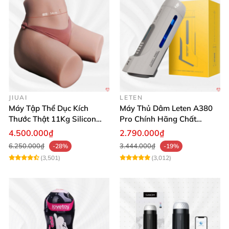
JIUAI
LETEN
Máy Tập Thể Dục Kích
Máy Thủ Dâm Leten A380
Thước Thật 11Kg Silicon
Pro Chính Hãng Chất
Cao Cấp Nhật Bản
Lượng Cao
4.500.000₫
2.790.000₫
6.250.000₫
3.444.000₫
-28%
-19%
(3,501)
(3,012)