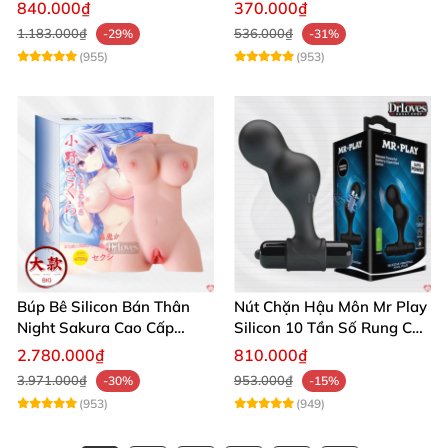
Siêu Thật, Tăng Khoái Cảm
trải nghiệm
840.000₫
370.000₫
1.183.000₫
536.000₫
-29%
-31%
(955)
(953)
Búp Bê Silicon Bán Thân
Nút Chặn Hậu Môn Mr Play
Night Sakura Cao Cấp
Silicon 10 Tần Số Rung Cao
Rung Đa Chức Năng
Cấp
2.780.000₫
810.000₫
3.971.000₫
953.000₫
-30%
-15%
(953)
(949)