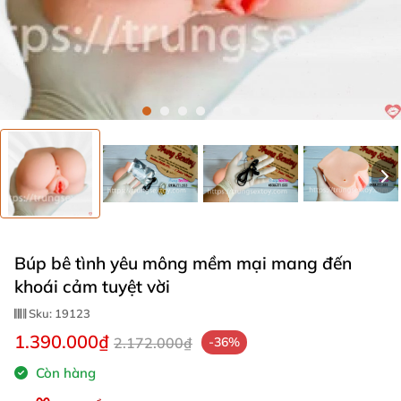
Búp bê tình yêu mông mềm mại mang đến
khoái cảm tuyệt vời
Sku:
19123
1.390.000₫
2.172.000₫
-36%
Còn hàng