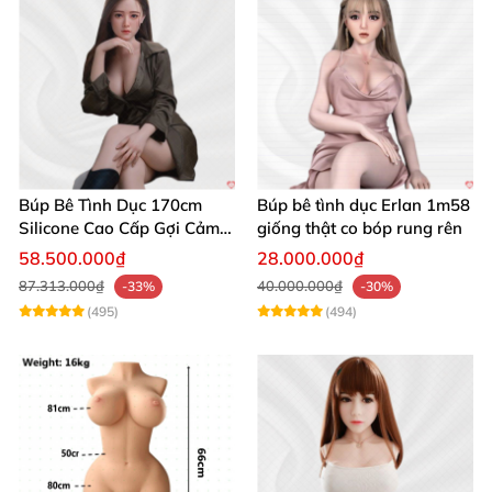
Búp Bê Tình Dục 170cm
Búp bê tình dục Erlan 1m58
Silicone Cao Cấp Gợi Cảm
giống thật co bóp rung rên
Giống Thật
58.500.000₫
28.000.000₫
87.313.000₫
40.000.000₫
-33%
-30%
(495)
(494)