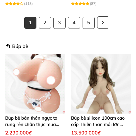
(113)
(87)
1
2
3
4
5
📂 Búp bê
Búp bê bán thân ngực to
Búp bê silicon 100cm cao
rung rên chân thực mua
cấp Thiên thần mới lớn
ngay
mượt mà mềm mại
2.290.000₫
13.500.000₫