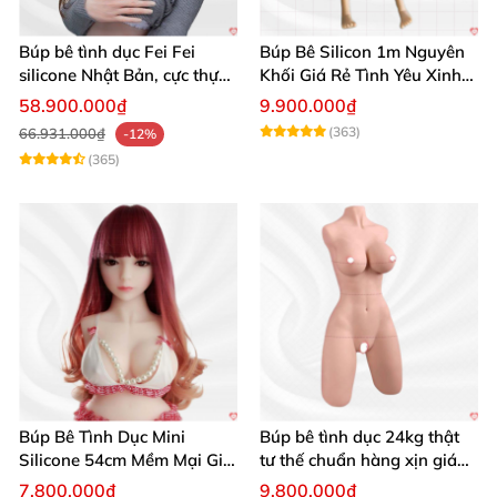
Búp bê tình dục Fei Fei
Búp Bê Silicon 1m Nguyên
silicone Nhật Bản, cực thực,
Khối Giá Rẻ Tình Yêu Xinh
giá tốt
Đẹp
58.900.000₫
9.900.000₫
(363)
66.931.000₫
-12%
(365)
Búp Bê Tình Dục Mini
Búp bê tình dục 24kg thật
Silicone 54cm Mềm Mại Giá
tư thế chuẩn hàng xịn giá
Tốt Tặng Quà
tốt
7.800.000₫
9.800.000₫