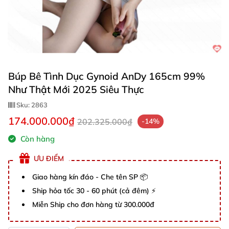
Búp Bê Tình Dục Gynoid AnDy 165cm 99%
Như Thật Mới 2025 Siêu Thực
Sku:
2863
174.000.000₫
202.325.000₫
-14%
Còn hàng
ƯU ĐIỂM
Giao hàng kín đáo - Che tên SP 📦
Ship hỏa tốc 30 - 60 phút (cả đêm) ⚡
Miễn Ship cho đơn hàng từ 300.000đ