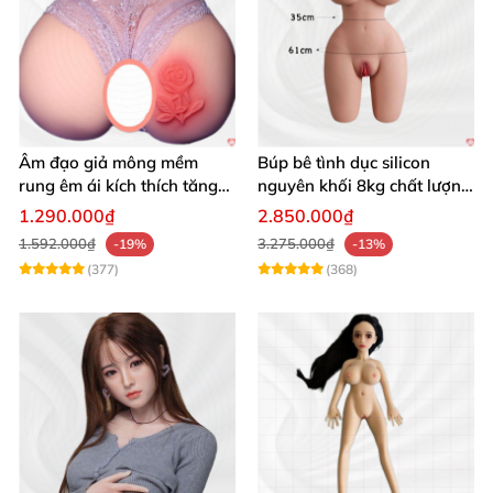
Âm đạo giả mông mềm
Búp bê tình dục silicon
rung êm ái kích thích tăng
nguyên khối 8kg chất lượng
khoái cảm
cao hấp dẫn
1.290.000₫
2.850.000₫
1.592.000₫
3.275.000₫
-19%
-13%
(377)
(368)