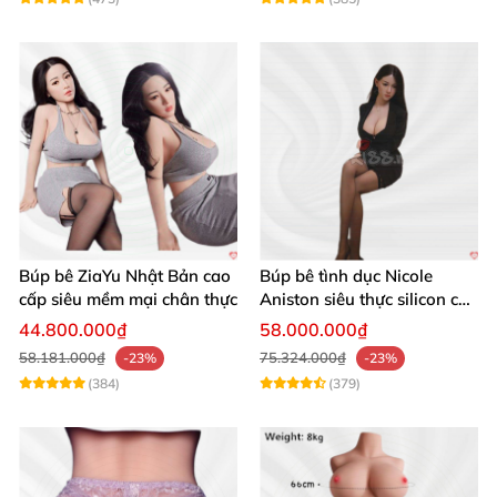
Búp bê ZiaYu Nhật Bản cao
Búp bê tình dục Nicole
cấp siêu mềm mại chân thực
Aniston siêu thực silicon cao
cấp giá tốt
44.800.000₫
58.000.000₫
58.181.000₫
75.324.000₫
-23%
-23%
(384)
(379)