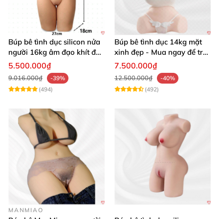
Búp bê tình dục silicon nửa
Búp bê tình dục 14kg mặt
người 16kg âm đạo khít độn
xinh đẹp - Mua ngay để trải
khung
nghiệm
5.500.000₫
7.500.000₫
9.016.000₫
12.500.000₫
-39%
-40%
(494)
(492)
MANMIAO