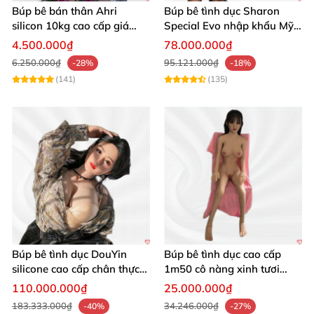
Búp bê bán thân Ahri
Búp bê tình dục Sharon
Đừng bỏ lỡ cơ hội sở hữu búp bê tình dục cao cấp
silicon 10kg cao cấp giá
Special Evo nhập khẩu Mỹ
hấp dẫn bảo hành
cao cấp, sang trọng
4.500.000₫
78.000.000₫
Gynoid AnDy – đỉnh cao công nghệ và nghệ thuật
6.250.000₫
95.121.000₫
-28%
-18%
trong từng chi tiết. Mua ngay hôm nay để tận hưởng
(141)
(135)
trải nghiệm thực tế không giới hạn! 🛒
Búp bê tình dục DouYin
Búp bê tình dục cao cấp
silicone cao cấp chân thực
1m50 cô nàng xinh tươi
mê hoặc nam giới
chân thực
110.000.000₫
25.000.000₫
183.333.000₫
34.246.000₫
-40%
-27%