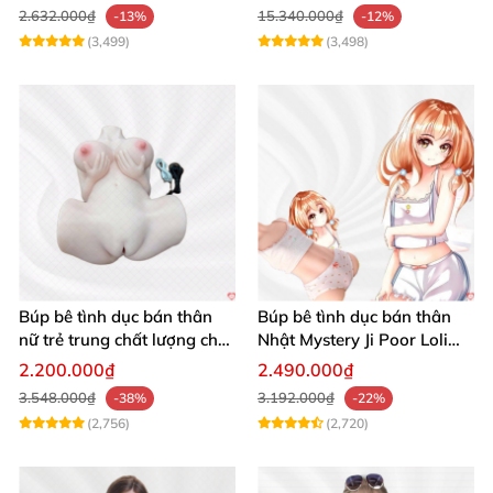
2.632.000₫
15.340.000₫
-13%
-12%
(3,499)
(3,498)
Búp bê tình dục bán thân
Búp bê tình dục bán thân
nữ trẻ trung chất lượng chất
Nhật Mystery Ji Poor Loli
chơi
TPE 6kg siêu mềm mại
2.200.000₫
2.490.000₫
3.548.000₫
3.192.000₫
-38%
-22%
(2,756)
(2,720)