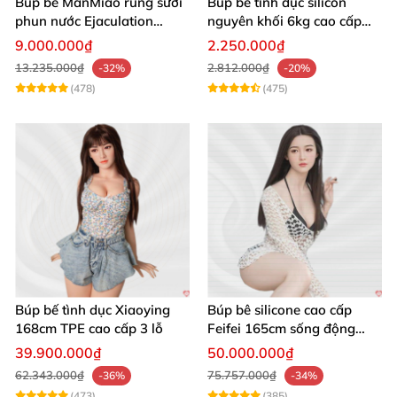
Búp bê ManMiao rung sưởi
Búp bê tình dục silicon
phun nước Ejaculation
nguyên khối 6kg cao cấp
Queen chuẩn
giá rẻ sexy gợi cảm
9.000.000₫
2.250.000₫
13.235.000₫
2.812.000₫
-32%
-20%
(478)
(475)
Búp bế tình dục Xiaoying
Búp bê silicone cao cấp
168cm TPE cao cấp 3 lỗ
Feifei 165cm sống động
chân thật ghê
39.900.000₫
50.000.000₫
62.343.000₫
75.757.000₫
-36%
-34%
(473)
(385)