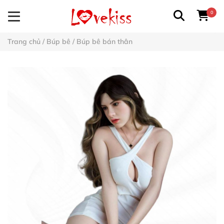
0
Trang chủ
/
Búp bê
/
Búp bê bán thân