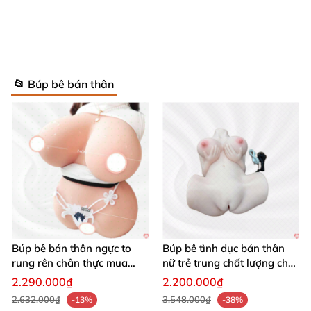
📂 Búp bê bán thân
Búp Bê Tình Dục Gynoid AnDy 165cm 99% Như Thật Mới 2025
Siêu Thực
Búp bê bán thân ngực to
Búp bê tình dục bán thân
rung rên chân thực mua
nữ trẻ trung chất lượng chất
ngay
chơi
🎯 Điểm Nổi Bật – Thiết Kế Đỉnh Cao, Chất
2.290.000₫
2.200.000₫
Lượng Vượt Trội
2.632.000₫
3.548.000₫
-13%
-38%