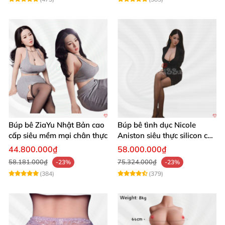
Búp bê ZiaYu Nhật Bản cao
Búp bê tình dục Nicole
cấp siêu mềm mại chân thực
Aniston siêu thực silicon cao
cấp giá tốt
44.800.000₫
58.000.000₫
58.181.000₫
75.324.000₫
-23%
-23%
(384)
(379)