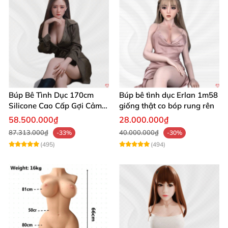
Búp Bê Tình Dục 170cm
Búp bê tình dục Erlan 1m58
Silicone Cao Cấp Gợi Cảm
giống thật co bóp rung rên
Giống Thật
58.500.000₫
28.000.000₫
87.313.000₫
40.000.000₫
-33%
-30%
(495)
(494)