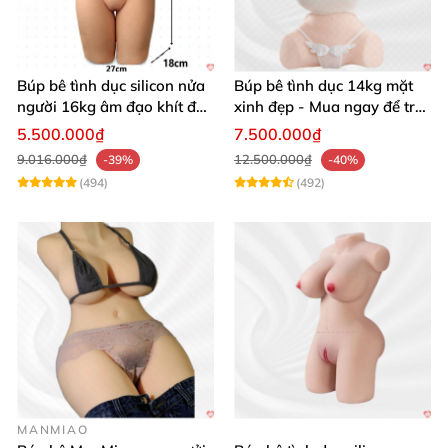
Búp bê tình dục silicon nửa
Búp bê tình dục 14kg mặt
người 16kg âm đạo khít độn
xinh đẹp - Mua ngay để trải
khung
nghiệm
5.500.000₫
7.500.000₫
9.016.000₫
12.500.000₫
-39%
-40%
(494)
(492)
MANMIAO