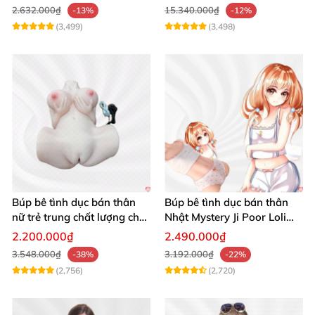
2.632.000₫
15.340.000₫
-13%
-12%
(3,499)
(3,498)
Búp bê tình dục bán thân
Búp bê tình dục bán thân
nữ trẻ trung chất lượng chất
Nhật Mystery Ji Poor Loli
chơi
TPE 6kg siêu mềm mại
2.200.000₫
2.490.000₫
3.548.000₫
3.192.000₫
-38%
-22%
(2,756)
(2,720)