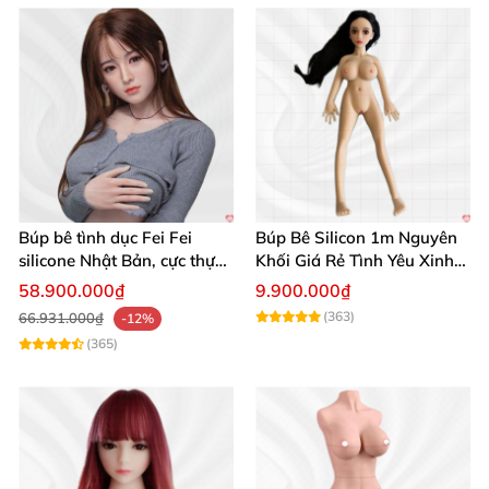
Búp bê tình dục Fei Fei
Búp Bê Silicon 1m Nguyên
silicone Nhật Bản, cực thực,
Khối Giá Rẻ Tình Yêu Xinh
giá tốt
Đẹp
58.900.000₫
9.900.000₫
(363)
66.931.000₫
-12%
(365)