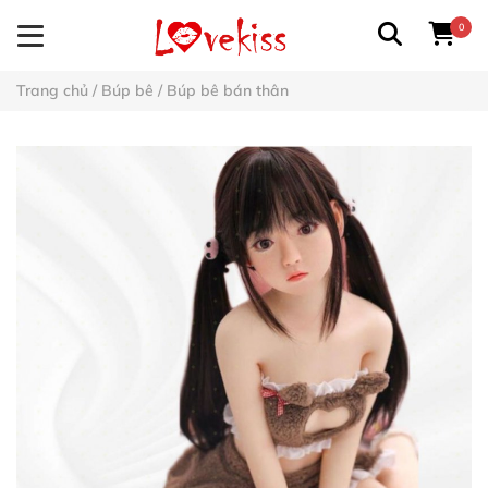
0
Trang chủ
/
Búp bê
/
Búp bê bán thân