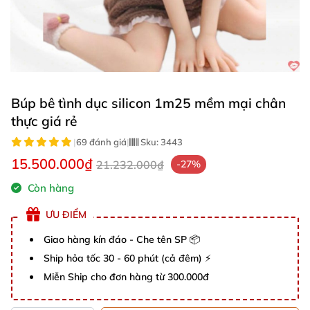
Búp bê tình dục silicon 1m25 mềm mại chân
thực giá rẻ
|
69 đánh giá
|
Sku:
3443
15.500.000₫
21.232.000₫
-27%
Còn hàng
ƯU ĐIỂM
Giao hàng kín đáo - Che tên SP 📦
Ship hỏa tốc 30 - 60 phút (cả đêm) ⚡
Miễn Ship cho đơn hàng từ 300.000đ