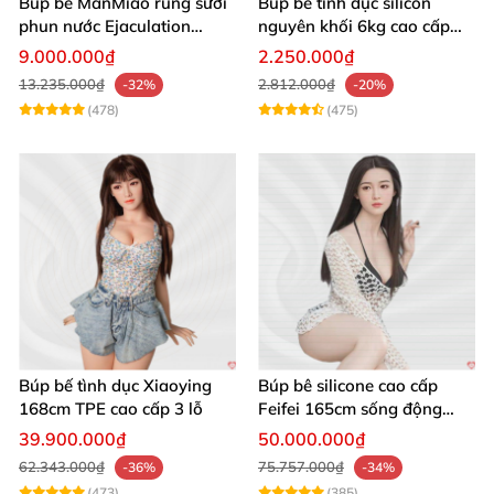
Búp bê ManMiao rung sưởi
Búp bê tình dục silicon
phun nước Ejaculation
nguyên khối 6kg cao cấp
Queen chuẩn
giá rẻ sexy gợi cảm
9.000.000₫
2.250.000₫
13.235.000₫
2.812.000₫
-32%
-20%
(478)
(475)
Búp bế tình dục Xiaoying
Búp bê silicone cao cấp
168cm TPE cao cấp 3 lỗ
Feifei 165cm sống động
chân thật ghê
39.900.000₫
50.000.000₫
62.343.000₫
75.757.000₫
-36%
-34%
(473)
(385)