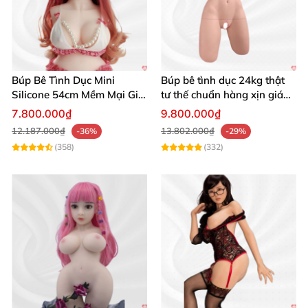
Búp Bê Tình Dục Mini
Búp bê tình dục 24kg thật
Silicone 54cm Mềm Mại Giá
tư thế chuẩn hàng xịn giá
Tốt Tặng Quà
tốt
7.800.000₫
9.800.000₫
12.187.000₫
13.802.000₫
-36%
-29%
(358)
(332)