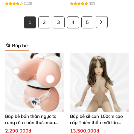
(113)
(87)
1
2
3
4
5
📂 Búp bê
Búp bê bán thân ngực to
Búp bê silicon 100cm cao
rung rên chân thực mua
cấp Thiên thần mới lớn
ngay
mượt mà mềm mại
2.290.000₫
13.500.000₫