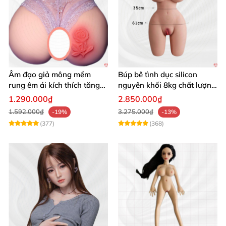
Âm đạo giả mông mềm
Búp bê tình dục silicon
rung êm ái kích thích tăng
nguyên khối 8kg chất lượng
khoái cảm
cao hấp dẫn
1.290.000₫
2.850.000₫
1.592.000₫
3.275.000₫
-19%
-13%
(377)
(368)