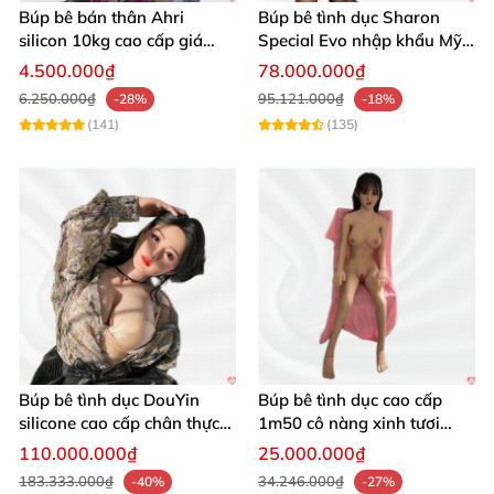
Búp bê bán thân Ahri
Búp bê tình dục Sharon
silicon 10kg cao cấp giá
Special Evo nhập khẩu Mỹ
hấp dẫn bảo hành
cao cấp, sang trọng
4.500.000₫
78.000.000₫
6.250.000₫
95.121.000₫
-28%
-18%
(141)
(135)
Búp bê tình dục DouYin
Búp bê tình dục cao cấp
silicone cao cấp chân thực
1m50 cô nàng xinh tươi
mê hoặc nam giới
chân thực
110.000.000₫
25.000.000₫
183.333.000₫
34.246.000₫
-40%
-27%