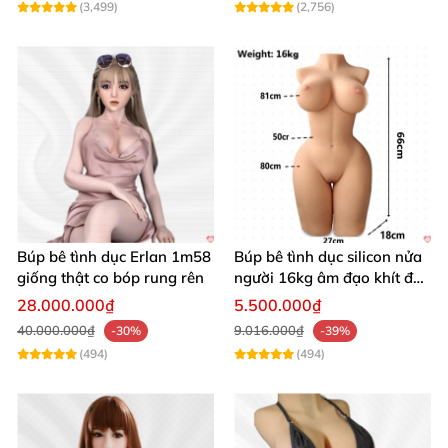
(3,499)
(2,756)
Búp bê tình dục Erlan 1m58
Búp bê tình dục silicon nửa
giống thật co bóp rung rên
người 16kg âm đạo khít độn
khung
28.000.000₫
5.500.000₫
40.000.000₫
9.016.000₫
-30%
-39%
(494)
(494)