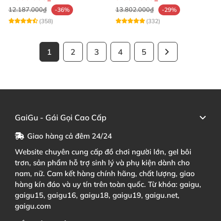
12.187.000₫
13.802.000₫
-36%
-29%
(358)
(332)
1
2
3
4
5
GaiGu - Gái Gọi Cao Cấp
Giao hàng cả đêm 24/24
Website chuyên cung cấp đồ chơi người lớn, gel bôi
trơn, sản phẩm hỗ trợ sinh lý và phụ kiện dành cho
nam, nữ. Cam kết hàng chính hãng, chất lượng, giao
hàng kín đáo và uy tín trên toàn quốc. Từ khóa: gaigu,
gaigu15, gaigu16, gaigu18, gaigu19, gaigu.net,
gaigu.com