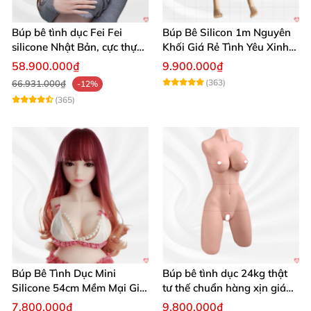
Búp bê tình dục Fei Fei
Búp Bê Silicon 1m Nguyên
silicone Nhật Bản, cực thực,
Khối Giá Rẻ Tình Yêu Xinh
giá tốt
Đẹp
58.900.000₫
9.900.000₫
(363)
66.931.000₫
-12%
(365)
Búp Bê Tình Dục Mini
Búp bê tình dục 24kg thật
Silicone 54cm Mềm Mại Giá
tư thế chuẩn hàng xịn giá
Tốt Tặng Quà
tốt
7.800.000₫
9.800.000₫