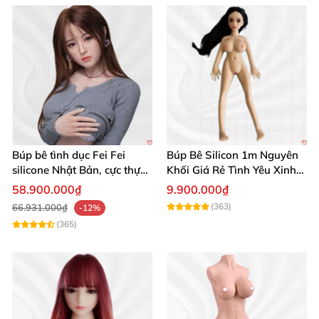
Búp bê tình dục Fei Fei
Búp Bê Silicon 1m Nguyên
silicone Nhật Bản, cực thực,
Khối Giá Rẻ Tình Yêu Xinh
giá tốt
Đẹp
58.900.000₫
9.900.000₫
(363)
66.931.000₫
-12%
(365)