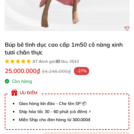
Búp bê tình dục cao cấp 1m50 cô nàng xinh
tươi chân thực
|
87 đánh giá
|
Sku:
3543
25.000.000₫
34.246.000₫
-27%
Còn hàng
ƯU ĐIỂM
Giao hàng kín đáo - Che tên SP 📦
Ship hỏa tốc 30 - 60 phút (cả đêm) ⚡
Miễn Ship cho đơn hàng từ 300.000đ