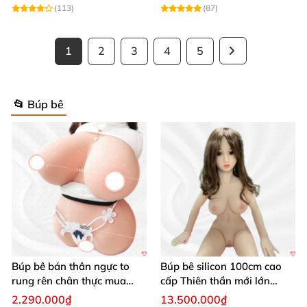
(113)
(87)
1
2
3
4
5
📂 Búp bê
Búp bê bán thân ngực to
Búp bê silicon 100cm cao
rung rên chân thực mua
cấp Thiên thần mới lớn
ngay
mượt mà mềm mại
2.290.000₫
13.500.000₫