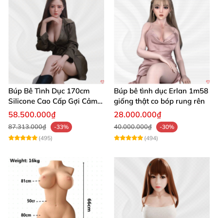
Búp Bê Tình Dục 170cm
Búp bê tình dục Erlan 1m58
Silicone Cao Cấp Gợi Cảm
giống thật co bóp rung rên
Giống Thật
58.500.000₫
28.000.000₫
87.313.000₫
40.000.000₫
-33%
-30%
(495)
(494)