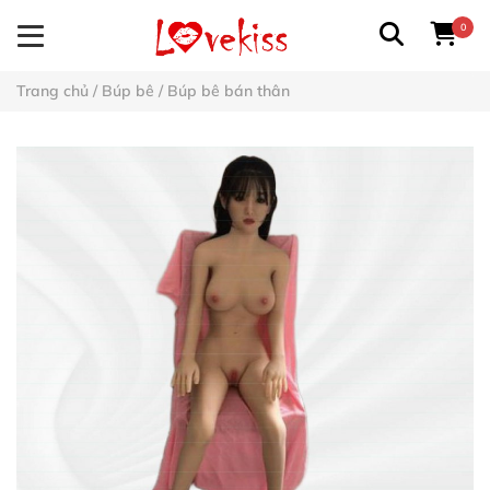
0
Trang chủ
/
Búp bê
/
Búp bê bán thân