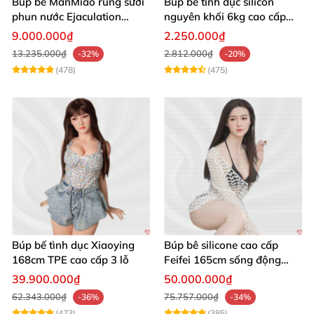
Búp bê ManMiao rung sưởi
Búp bê tình dục silicon
phun nước Ejaculation
nguyên khối 6kg cao cấp
Queen chuẩn
giá rẻ sexy gợi cảm
9.000.000₫
2.250.000₫
13.235.000₫
2.812.000₫
-32%
-20%
(478)
(475)
Búp bế tình dục Xiaoying
Búp bê silicone cao cấp
168cm TPE cao cấp 3 lỗ
Feifei 165cm sống động
chân thật ghê
39.900.000₫
50.000.000₫
62.343.000₫
75.757.000₫
-36%
-34%
(473)
(385)