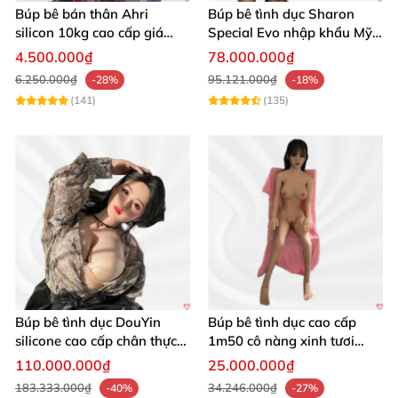
Búp bê bán thân Ahri
Búp bê tình dục Sharon
silicon 10kg cao cấp giá
Special Evo nhập khẩu Mỹ
hấp dẫn bảo hành
cao cấp, sang trọng
4.500.000₫
78.000.000₫
6.250.000₫
95.121.000₫
-28%
-18%
(141)
(135)
Búp bê tình dục DouYin
Búp bê tình dục cao cấp
silicone cao cấp chân thực
1m50 cô nàng xinh tươi
mê hoặc nam giới
chân thực
110.000.000₫
25.000.000₫
183.333.000₫
34.246.000₫
-40%
-27%