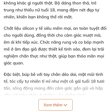
không khác gì người thật. Bộ dáng thon thả, trẻ
trung như thiếu nữ tuổi 18, mang đậm nét đẹp tự
nhiên, khiến bạn không thể rời mắt.
Chất liệu silicon y tế siêu mềm mại, an toàn tuyệt đối
cho người dùng, đồng thời cho cảm giác mượt mà,
êm ái khi tiếp xúc. Chức năng rung và co bóp mạnh
mẽ ở âm đạo giả được thiết kế tinh xảo, đem lại trải
nghiệm chân thực như thật, giúp bạn thỏa mãn mọi
giác quan.
Đặc biệt, búp bê với tay chân dẻo dai, mặt mũi tinh
tế, tóc cấy tự nhiên tỉ mỉ như một cô gái tuổi 18 tươi
tắn, sống động mang đến cảm giác gần gũi và hấp
dẫn, khó tìm thấy ở những sản phẩm khác.
Xem thêm