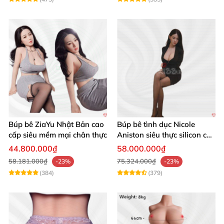
Búp bê ZiaYu Nhật Bản cao
Búp bê tình dục Nicole
cấp siêu mềm mại chân thực
Aniston siêu thực silicon cao
cấp giá tốt
44.800.000₫
58.000.000₫
58.181.000₫
75.324.000₫
-23%
-23%
(384)
(379)