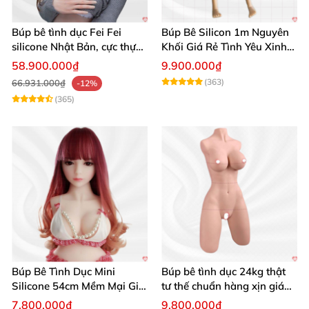
Búp bê tình dục Fei Fei
Búp Bê Silicon 1m Nguyên
silicone Nhật Bản, cực thực,
Khối Giá Rẻ Tình Yêu Xinh
giá tốt
Đẹp
58.900.000₫
9.900.000₫
(363)
66.931.000₫
-12%
(365)
Búp Bê Tình Dục Mini
Búp bê tình dục 24kg thật
Silicone 54cm Mềm Mại Giá
tư thế chuẩn hàng xịn giá
Tốt Tặng Quà
tốt
7.800.000₫
9.800.000₫