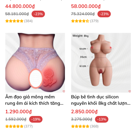
cấp giá tốt
🛒
Mua ngay hôm nay để nhận ưu đãi hấp dẫn!
44.800.000₫
58.000.000₫
58.181.000₫
75.324.000₫
-23%
-23%
(384)
(379)
Âm đạo giả mông mềm
Búp bê tình dục silicon
rung êm ái kích thích tăng
nguyên khối 8kg chất lượng
khoái cảm
cao hấp dẫn
1.290.000₫
2.850.000₫
1.592.000₫
3.275.000₫
-19%
-13%
(377)
(368)