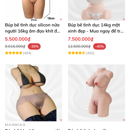
Búp bê tình dục silicon nửa
Búp bê tình dục 14kg mặt
người 16kg âm đạo khít độn
xinh đẹp - Mua ngay để trải
khung
nghiệm
5.500.000₫
7.500.000₫
9.016.000₫
12.500.000₫
-39%
-40%
(494)
(492)
MANMIAO