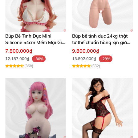
Búp Bê Tình Dục Mini
Búp bê tình dục 24kg thật
Silicone 54cm Mềm Mại Giá
tư thế chuẩn hàng xịn giá
Tốt Tặng Quà
tốt
7.800.000₫
9.800.000₫
12.187.000₫
13.802.000₫
-36%
-29%
(358)
(332)