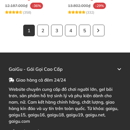
12.187.000₫
13.802.000₫
-36%
-29%
(358)
(332)
1
2
3
4
5
GaiGu - Gái Gọi Cao Cấp
Giao hàng cả đêm 24/24
Website chuyên cung cấp đồ chơi người lớn, gel bôi
trơn, sản phẩm hỗ trợ sinh lý và phụ kiện dành cho
nam, nữ. Cam kết hàng chính hãng, chất lượng, giao
hàng kín đáo và uy tín trên toàn quốc. Từ khóa: gaigu,
gaigu15, gaigu16, gaigu18, gaigu19, gaigu.net,
gaigu.com