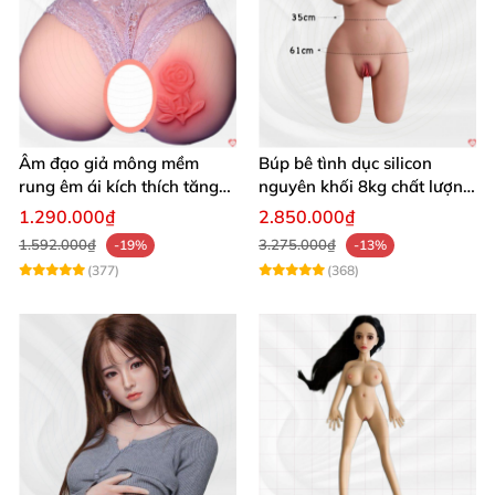
Âm đạo giả mông mềm
Búp bê tình dục silicon
rung êm ái kích thích tăng
nguyên khối 8kg chất lượng
khoái cảm
cao hấp dẫn
1.290.000₫
2.850.000₫
1.592.000₫
3.275.000₫
-19%
-13%
(377)
(368)