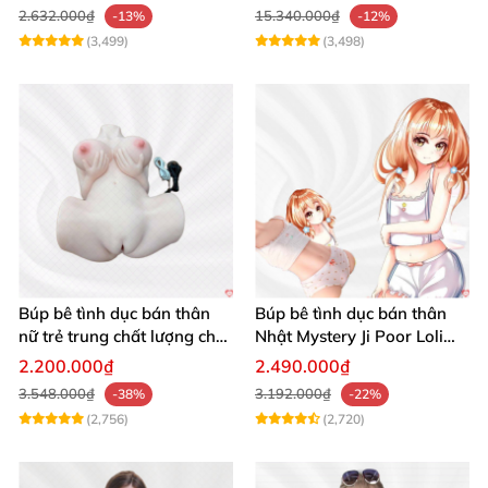
2.632.000₫
15.340.000₫
-13%
-12%
(3,499)
(3,498)
Búp bê tình dục bán thân
Búp bê tình dục bán thân
nữ trẻ trung chất lượng chất
Nhật Mystery Ji Poor Loli
chơi
TPE 6kg siêu mềm mại
2.200.000₫
2.490.000₫
3.548.000₫
3.192.000₫
-38%
-22%
(2,756)
(2,720)