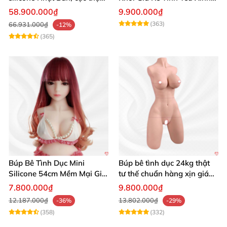
giá tốt
Đẹp
58.900.000₫
9.900.000₫
(363)
66.931.000₫
-12%
(365)
Búp Bê Tình Dục Mini
Búp bê tình dục 24kg thật
Silicone 54cm Mềm Mại Giá
tư thế chuẩn hàng xịn giá
Tốt Tặng Quà
tốt
7.800.000₫
9.800.000₫
12.187.000₫
13.802.000₫
-36%
-29%
(358)
(332)