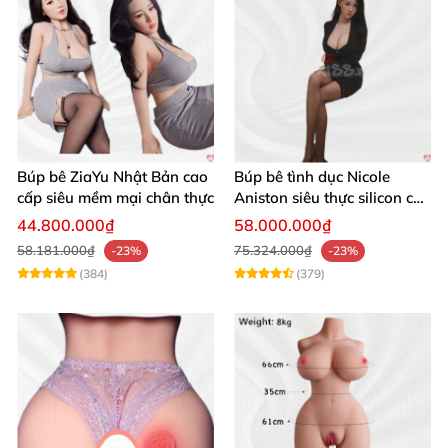
Búp bê ZiaYu Nhật Bản cao
Búp bê tình dục Nicole
cấp siêu mềm mại chân thực
Aniston siêu thực silicon cao
cấp giá tốt
44.800.000₫
58.000.000₫
58.181.000₫
75.324.000₫
-23%
-23%
(384)
(379)