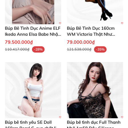
Búp Bê Tình Dục Anime ELF
Búp Bê Tình Dục 160cm
Ikeda Anna Elsa Babe Nhật
WM Victoria Thật Như
Bản 160cm 165cm
Người Thật Sang Trọng
79.500.000₫
79.000.000₫
110.417.000₫
121.538.000₫
-28%
-35%
Búp bê tình yêu SE Doll
Búp bê tình dục Full Thanh