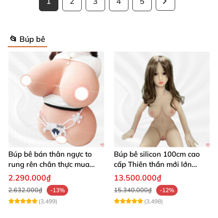
1
2
3
4
5
📂 Búp bê
Búp bê bán thân ngực to
Búp bê silicon 100cm cao
rung rên chân thực mua
cấp Thiên thần mới lớn
ngay
mượt mà mềm mại
2.290.000₫
13.500.000₫
2.632.000₫
15.340.000₫
-13%
-12%
(3,499)
(3,498)