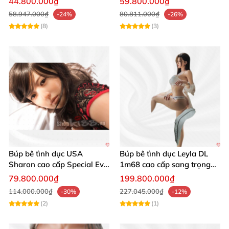
44.800.000₫
59.800.000₫
58.947.000₫
80.811.000₫
-24%
-26%
(8)
(3)
Búp bê tình dục USA
Búp bê tình dục Leyla DL
Sharon cao cấp Special Evo
1m68 cao cấp sang trọng
chất lượng tốt
mềm mại
79.800.000₫
199.800.000₫
114.000.000₫
227.045.000₫
-30%
-12%
(2)
(1)