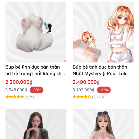
Búp bê tình dục bán thân
Búp bê tình dục bán thân
nữ trẻ trung chất lượng chất
Nhật Mystery Ji Poor Loli
chơi
TPE 6kg siêu mềm mại
2.200.000₫
2.490.000₫
3.548.000₫
3.192.000₫
-38%
-22%
(2,756)
(2,720)