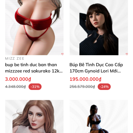
MIZZ ZEE
bup be tinh duc ban than
Búp Bê Tình Dục Cao Cấp
mizzzee red sakurako 12kg
170cm Gynoid Lori Mới
khop nang cap giai phap
2022 Như Thật
3.000.000₫
195.000.000₫
tinh duc cao cap
4.348.000₫
256.579.000₫
-31%
-24%