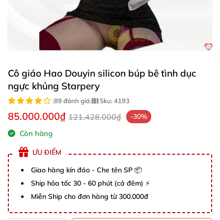
Cô giáo Hao Douyin silicon búp bê tình dục
ngực khủng Starpery
|
89 đánh giá
|
Sku:
4193
85.000.000₫
121.428.000₫
-30%
Còn hàng
ƯU ĐIỂM
Giao hàng kín đáo - Che tên SP 📦
Ship hỏa tốc 30 - 60 phút (cả đêm) ⚡
Miễn Ship cho đơn hàng từ 300.000đ