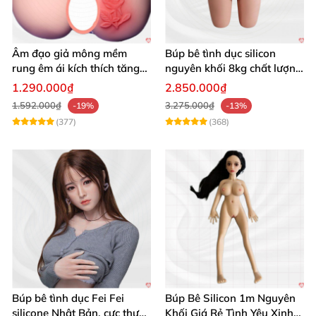
Âm đạo giả mông mềm
Búp bê tình dục silicon
rung êm ái kích thích tăng
nguyên khối 8kg chất lượng
khoái cảm
cao hấp dẫn
1.290.000₫
2.850.000₫
1.592.000₫
3.275.000₫
-19%
-13%
(377)
(368)
Búp bê tình dục Fei Fei
Búp Bê Silicon 1m Nguyên
silicone Nhật Bản, cực thực,
Khối Giá Rẻ Tình Yêu Xinh