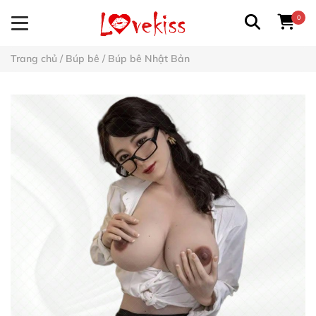
0
Trang chủ
/
Búp bê
/
Búp bê Nhật Bản