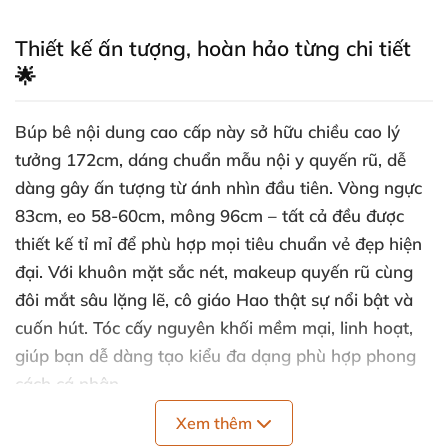
Thiết kế ấn tượng, hoàn hảo từng chi tiết
🌟
Búp bê nội dung cao cấp này sở hữu chiều cao lý
tưởng 172cm, dáng chuẩn mẫu nội y quyến rũ, dễ
dàng gây ấn tượng từ ánh nhìn đầu tiên. Vòng ngực
83cm, eo 58-60cm, mông 96cm – tất cả đều được
thiết kế tỉ mỉ để phù hợp mọi tiêu chuẩn vẻ đẹp hiện
đại. Với khuôn mặt sắc nét, makeup quyến rũ cùng
đôi mắt sâu lặng lẽ, cô giáo Hao thật sự nổi bật và
cuốn hút. Tóc cấy nguyên khối mềm mại, linh hoạt,
giúp bạn dễ dàng tạo kiểu đa dạng phù hợp phong
cách cá nhân.
Xem thêm