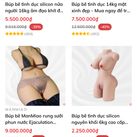
Búp bê tình dục silicon nửa
Búp bê tình dục 14kg mặt
người 16kg âm đạo khít độn
xinh đẹp - Mua ngay để trải
khung
nghiệm
5.500.000₫
7.500.000₫
9.016.000₫
12.500.000₫
-39%
-40%
(494)
(492)
MANMIAO
Búp bê ManMiao rung sưởi
Búp bê tình dục silicon
phun nước Ejaculation
nguyên khối 6kg cao cấp
Queen chuẩn
giá rẻ sexy gợi cảm
9.000.000₫
2.250.000₫