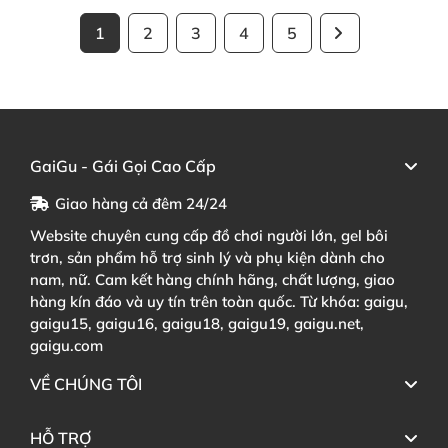
1
2
3
4
5
GaiGu - Gái Gọi Cao Cấp
Giao hàng cả đêm 24/24
Website chuyên cung cấp đồ chơi người lớn, gel bôi
trơn, sản phẩm hỗ trợ sinh lý và phụ kiện dành cho
nam, nữ. Cam kết hàng chính hãng, chất lượng, giao
hàng kín đáo và uy tín trên toàn quốc. Từ khóa: gaigu,
gaigu15, gaigu16, gaigu18, gaigu19, gaigu.net,
gaigu.com
VỀ CHÚNG TÔI
HỖ TRỢ