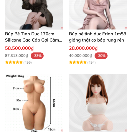
Búp Bê Tình Dục 170cm
Búp bê tình dục Erlan 1m58
Silicone Cao Cấp Gợi Cảm
giống thật co bóp rung rên
Giống Thật
58.500.000₫
28.000.000₫
87.313.000₫
40.000.000₫
-33%
-30%
(495)
(494)