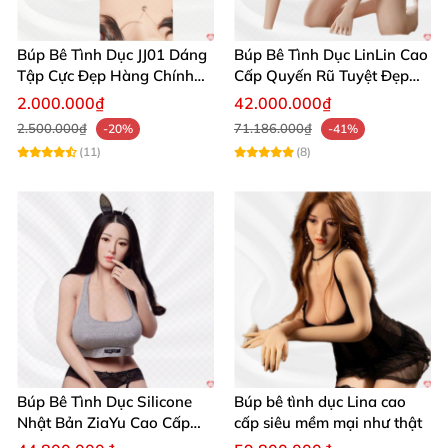
người thật."
Búp Bê Tình Dục JJ01 Dáng
Búp Bê Tình Dục LinLin Cao
Tập Cực Đẹp Hàng Chính
Cấp Quyến Rũ Tuyệt Đẹp
Hãng
Mua Ngay
2.000.000₫
42.000.000₫
Đừng bỏ lỡ cơ hội sở hữu nàng búp bê cô giáo Hao
2.500.000₫
71.186.000₫
-20%
-41%
nổi bật này! 🛒 Hãy liên hệ với chúng tôi để được tư
(11)
(8)
vấn và mua hàng ngay hôm nay, nâng cao trải
nghiệm cảm xúc đa chiều của bạn!
Búp Bê Tình Dục Silicone
Búp bê tình dục Lina cao
Nhật Bản ZiaYu Cao Cấp
cấp siêu mềm mại như thật
Chính Hãng