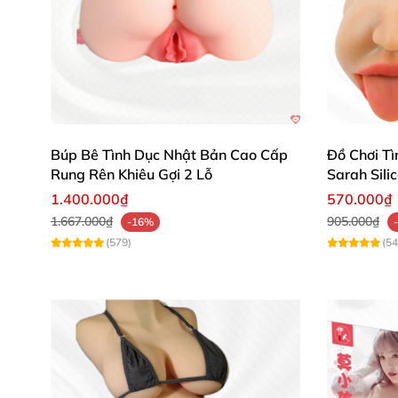
Chất liệu silicon mềm mịn và đàn hồi tốt, đảm
Cấu tạo bên trong với nhiều gân và gai tăng c
Búp Bê Tình Dục Nhật Bản Cao Cấp
Đồ Chơi Tì
Rung Rên Khiêu Gợi 2 Lỗ
Sarah Sili
1.400.000₫
570.000₫
Đánh giá từ khách hàng 💬
1.667.000₫
905.000₫
-16%
(579)
(54
Nguyễn Hoàng: "Búp bê có chất liệu siêu m
Trần Mai Anh: "Thiết kế đẹp, dễ vệ sinh, dùn
Lê Thành Nam: "Cảm giác rất thực, dễ cất 
Cam kết chất lượng và bảo mật từ ch