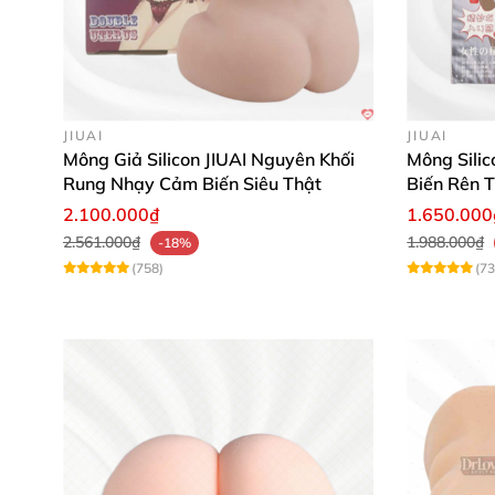
Âm đạo giả mô phỏng hoàn hảo cho trải nghi
JIUAI
JIUAI
Mông Giả Silicon JIUAI Nguyên Khối
Mông Sili
Silicon mềm mịn, đàn hồi cực tốt tạo cảm giác
Rung Nhạy Cảm Biến Siêu Thật
Biến Rên T
2.100.000₫
1.650.000
2.561.000₫
1.988.000₫
-18%
(758)
(73
Vệ sinh đơn giản, thuận tiện sau mỗi lần sử d