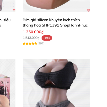
i siêu
Bím giả silicon khuyên kích thích
ũ
thăng hoa SHP1391 ShopHanhPhuc
1.250.000₫
1.543.000₫
-19%
(997)