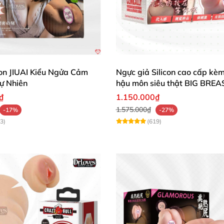
ệm thực tế.
Búp Bê Silicon Mông Hoa Hồng Thực Tế, Siêu Mềm, Giá Tốt
con JIUAI Kiểu Ngửa Cảm
Ngực giả Silicon cao cấp kè
 tự nhiên và dễ chịu.
ự Nhiên
hậu môn siêu thật BIG BREA
₫
1.150.000₫
1.575.000₫
-17%
-27%
Búp Bê Silicon Mông Hoa Hồng Thực Tế, Siêu Mềm, Giá Tốt
3)
(619)
ụng.
Búp Bê Silicon Mông Hoa Hồng Thực Tế, Siêu Mềm, Giá Tốt