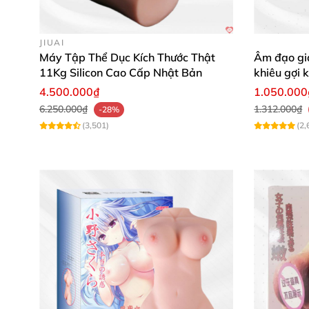
JIUAI
Máy Tập Thể Dục Kích Thước Thật
Âm đạo gi
11Kg Silicon Cao Cấp Nhật Bản
khiêu gợi 
4.500.000₫
1.050.000
6.250.000₫
1.312.000₫
-28%
(3,501)
(2,