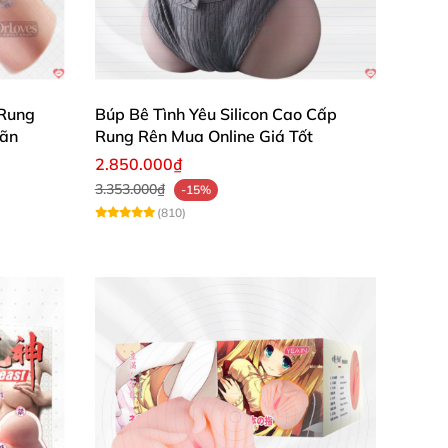
 Rung
Búp Bê Tình Yêu Silicon Cao Cấp
Mãn
Rung Rên Mua Online Giá Tốt
2.850.000₫
3.353.000₫
-15%
(810)