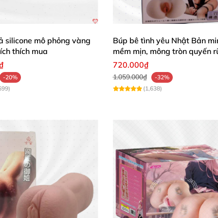
ả silicone mô phỏng vàng
Búp bê tình yêu Nhật Bản min
kích thích mua
mềm mịn, mông tròn quyến r
₫
720.000₫
1.059.000₫
-20%
-32%
699)
(1,638)