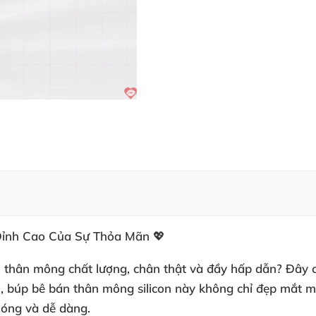
Đỉnh Cao Của Sự Thỏa Mãn 💖
thân mông chất lượng, chân thật và đầy hấp dẫn? Đây c
ắn, búp bê bán thân mông silicon này không chỉ đẹp mắt m
óng và dễ dàng.