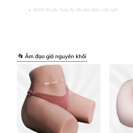
Kích thước hợp lý, thuận tiện cất giữ
Bạn hãy sử dụng thêm gel bôi trơn để tăng hi
Hình ảnh mô tả chân thực
📂 Âm đạo giả nguyên khối