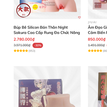
JIUAI
Búp Bê Silicon Bán Thân Night
Âm Đạo Gi
Sakura Cao Cấp Rung Đa Chức Năng
Cảm Biến 
Thiết kế đẹp, hấp dẫn ngay từ cái nhìn đầu tiê
2.780.000₫
850.000₫
3.971.000₫
1.491.000₫
-30%
(953)
(86
Chân thực đến từng chi tiết, mang lại cảm gi