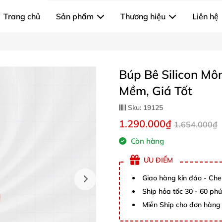
Trang chủ
Sản phẩm
Thương hiệu
Liên hệ
Búp Bê Silicon Mô
Mềm, Giá Tốt
Sku:
19125
1.290.000₫
1.654.000₫
Còn hàng
ƯU ĐIỂM
Giao hàng kín đáo - Che
Ship hỏa tốc 30 - 60 ph
Miễn Ship cho đơn hàng