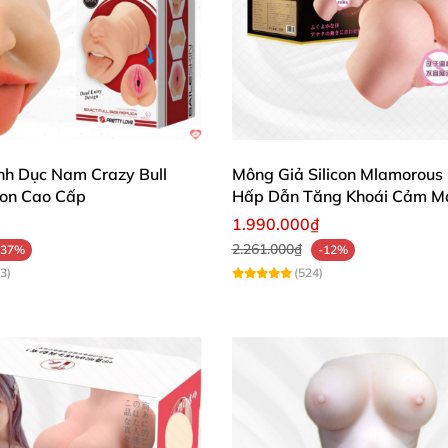
 bảo trải nghiệm lâu dài.
Búp Bê Silicon Mông Hoa Hồng Thực Tế, Siêu Mềm, Giá Tốt
ường độ kích thích.
nh Dục Nam Crazy Bull
Mông Giả Silicon Mlamorous
con Cao Cấp
Hấp Dẫn Tăng Khoái Cảm M
1.990.000₫
2.261.000₫
-37%
-12%
3)
(524)
ềm, rất thật và rất thoải mái khi sử dụng. Rất hài lòng 
g rất tiện lợi. Tôi sẽ giới thiệu cho bạn bè."
giữ và trọng lượng lý tưởng. Đây là sản phẩm mà tôi khôn
úng tôi 🔒