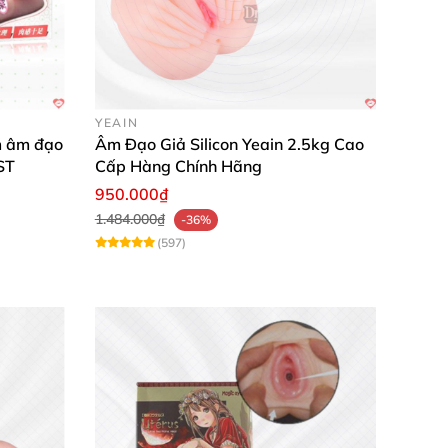
YEAIN
m âm đạo
Âm Đạo Giả Silicon Yeain 2.5kg Cao
ST
Cấp Hàng Chính Hãng
950.000₫
1.484.000₫
-36%
(597)