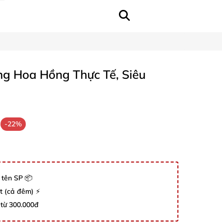
ng Hoa Hồng Thực Tế, Siêu
-22%
 tên SP 📦
út (cả đêm) ⚡
 từ 300.000đ