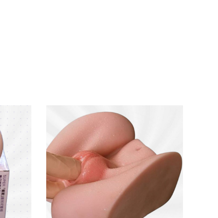
dâm trở nên hoàn hảo hơn bao giờ hết.