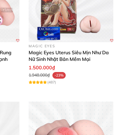
MAGIC EYES
 Rung
Magic Eyes Uterus Siêu Mịn Như Da
ạnh
Nữ Sinh Nhật Bản Mềm Mại
1.500.000₫
1.948.000₫
-23%
(487)
với sản phẩm!"
g thể thiếu."