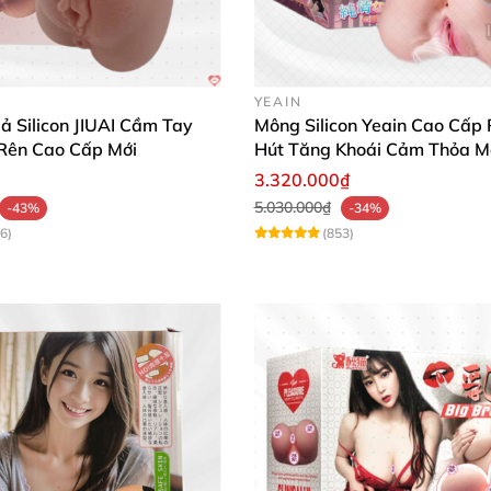
Búp Bê Silicon Mông Hoa Hồng Thực Tế, Siêu Mềm, Giá Tốt
YEAIN
ả Silicon JIUAI Cầm Tay
Mông Silicon Yeain Cao Cấp
Rên Cao Cấp Mới
Hút Tăng Khoái Cảm Thỏa 
n.
3.320.000₫
5.030.000₫
-43%
-34%
6)
(853)
Búp Bê Silicon Mông Hoa Hồng Thực Tế, Siêu Mềm, Giá Tốt
ác sống động nhất.
Búp Bê Silicon Mông Hoa Hồng Thực Tế, Siêu Mềm, Giá Tốt