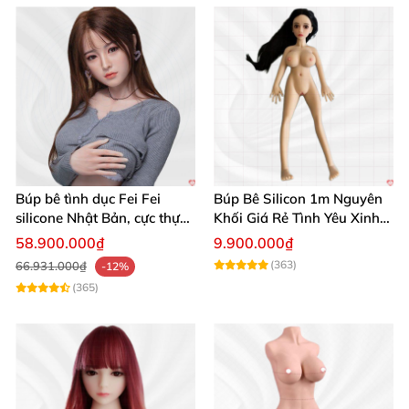
Búp bê QT CHUYIN 158CM thật êm ái Siêu mềm Đáng yêu
Búp bê tình dục Fei Fei
Búp Bê Silicon 1m Nguyên
Búp bê QT CHUYIN 158CM thật êm ái Siêu mềm Đáng yêu
silicone Nhật Bản, cực thực,
Khối Giá Rẻ Tình Yêu Xinh
giá tốt
Đẹp
58.900.000₫
9.900.000₫
(363)
66.931.000₫
-12%
(365)
Búp bê QT CHUYIN 158CM thật êm ái Siêu mềm Đáng yêu