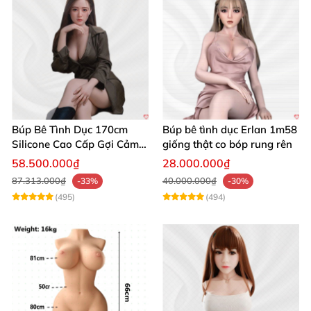
Búp Bê Tình Dục 170cm
Búp bê tình dục Erlan 1m58
Silicone Cao Cấp Gợi Cảm
giống thật co bóp rung rên
Giống Thật
58.500.000₫
28.000.000₫
87.313.000₫
40.000.000₫
-33%
-30%
(495)
(494)