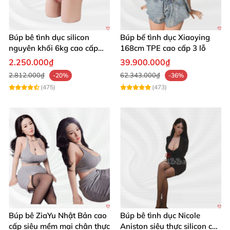
Búp bê tình dục silicon
Búp bế tình dục Xiaoying
nguyên khối 6kg cao cấp
168cm TPE cao cấp 3 lỗ
giá rẻ sexy gợi cảm
2.250.000₫
39.900.000₫
2.812.000₫
62.343.000₫
-20%
-36%
(475)
(473)
Búp bê ZiaYu Nhật Bản cao
Búp bê tình dục Nicole
cấp siêu mềm mại chân thực
Aniston siêu thực silicon cao