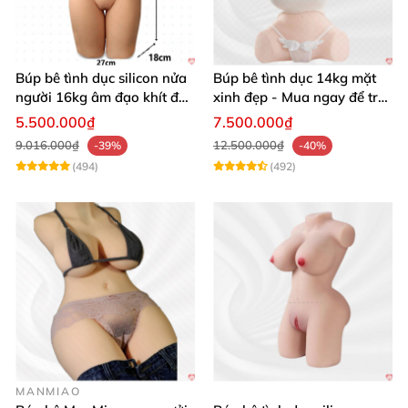
Búp bê tình dục silicon nửa
Búp bê tình dục 14kg mặt
người 16kg âm đạo khít độn
xinh đẹp - Mua ngay để trải
khung
nghiệm
5.500.000₫
7.500.000₫
9.016.000₫
12.500.000₫
-39%
-40%
(494)
(492)
MANMIAO