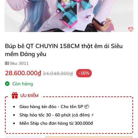
Búp bê QT CHUYIN 158CM thật êm ái Siêu
mềm Đáng yêu
Sku:
3011
28.600.000₫
34.048.000₫
-16%
Còn hàng
ƯU ĐIỂM
Giao hàng kín đáo - Che tên SP 📦
Ship hỏa tốc 30 - 60 phút (cả đêm) ⚡
Miễn Ship cho đơn hàng từ 300.000đ