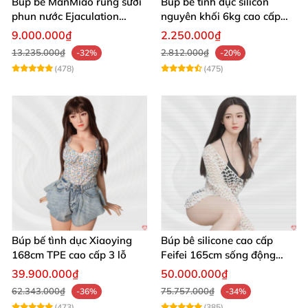
Búp bê ManMiao rung sưởi
Búp bê tình dục silicon
phun nước Ejaculation
nguyên khối 6kg cao cấp
Queen chuẩn
giá rẻ sexy gợi cảm
9.000.000₫
2.250.000₫
13.235.000₫
2.812.000₫
-32%
-20%
(478)
(475)
Búp bế tình dục Xiaoying
Búp bê silicone cao cấp
168cm TPE cao cấp 3 lỗ
Feifei 165cm sống động
chân thật ghê
39.900.000₫
50.000.000₫
62.343.000₫
75.757.000₫
-36%
-34%
(473)
(385)