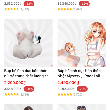
2.632.000₫
15.340.000₫
-13%
-12%
(3,499)
(3,498)
Búp bê tình dục bán thân
Búp bê tình dục bán thân
nữ trẻ trung chất lượng chất
Nhật Mystery Ji Poor Loli
chơi
TPE 6kg siêu mềm mại
2.200.000₫
2.490.000₫
3.548.000₫
3.192.000₫
-38%
-22%
(2,756)
(2,720)