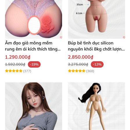
Âm đạo giả mông mềm
Búp bê tình dục silicon
rung êm ái kích thích tăng
nguyên khối 8kg chất lượng
khoái cảm
cao hấp dẫn
1.290.000₫
2.850.000₫
1.592.000₫
3.275.000₫
-19%
-13%
(377)
(368)