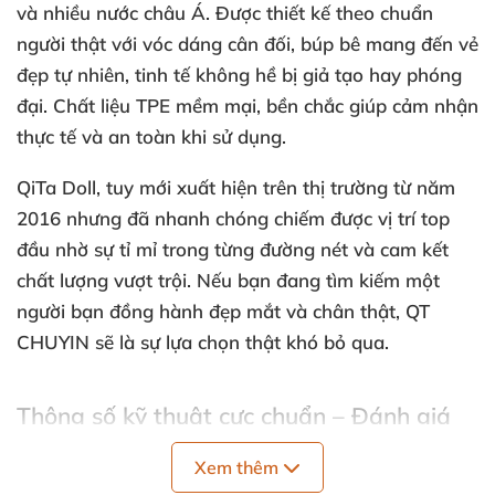
và nhiều nước châu Á. Được thiết kế theo chuẩn
người thật với vóc dáng cân đối, búp bê mang đến vẻ
đẹp tự nhiên, tinh tế không hề bị giả tạo hay phóng
đại. Chất liệu TPE mềm mại, bền chắc giúp cảm nhận
thực tế và an toàn khi sử dụng.
QiTa Doll, tuy mới xuất hiện trên thị trường từ năm
2016 nhưng đã nhanh chóng chiếm được vị trí top
đầu nhờ sự tỉ mỉ trong từng đường nét và cam kết
chất lượng vượt trội. Nếu bạn đang tìm kiếm một
người bạn đồng hành đẹp mắt và chân thật, QT
CHUYIN sẽ là sự lựa chọn thật khó bỏ qua.
Thông số kỹ thuật cực chuẩn – Đánh giá
từng chi tiết ✨📏
Xem thêm