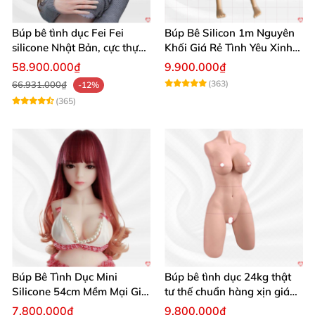
Búp bê tình dục Fei Fei
Búp Bê Silicon 1m Nguyên
silicone Nhật Bản, cực thực,
Khối Giá Rẻ Tình Yêu Xinh
giá tốt
Đẹp
58.900.000₫
9.900.000₫
(363)
66.931.000₫
-12%
(365)
Búp Bê Tình Dục Mini
Búp bê tình dục 24kg thật
Silicone 54cm Mềm Mại Giá
tư thế chuẩn hàng xịn giá
Tốt Tặng Quà
tốt
7.800.000₫
9.800.000₫