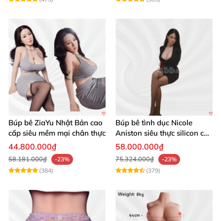
Búp bê ZiaYu Nhật Bản cao
Búp bê tình dục Nicole
cấp siêu mềm mại chân thực
Aniston siêu thực silicon cao
cấp giá tốt
44.800.000₫
58.000.000₫
58.181.000₫
75.324.000₫
-23%
-23%
(384)
(379)