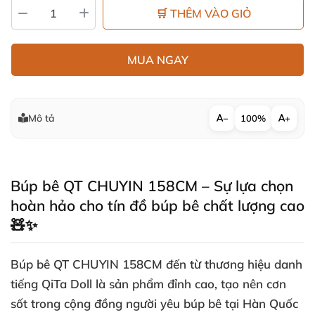
🛒 THÊM VÀO GIỎ
MUA NGAY
Mô tả
−
100%
+
Búp bê QT CHUYIN 158CM – Sự lựa chọn
hoàn hảo cho tín đồ búp bê chất lượng cao
🧸✨
Búp bê QT CHUYIN 158CM đến từ thương hiệu danh
tiếng QiTa Doll là sản phẩm đỉnh cao, tạo nên cơn
sốt trong cộng đồng người yêu búp bê tại Hàn Quốc