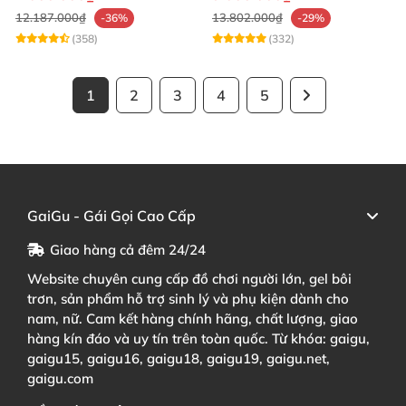
12.187.000₫
13.802.000₫
-36%
-29%
(358)
(332)
1
2
3
4
5
GaiGu - Gái Gọi Cao Cấp
Giao hàng cả đêm 24/24
Website chuyên cung cấp đồ chơi người lớn, gel bôi
trơn, sản phẩm hỗ trợ sinh lý và phụ kiện dành cho
nam, nữ. Cam kết hàng chính hãng, chất lượng, giao
hàng kín đáo và uy tín trên toàn quốc. Từ khóa: gaigu,
gaigu15, gaigu16, gaigu18, gaigu19, gaigu.net,
gaigu.com