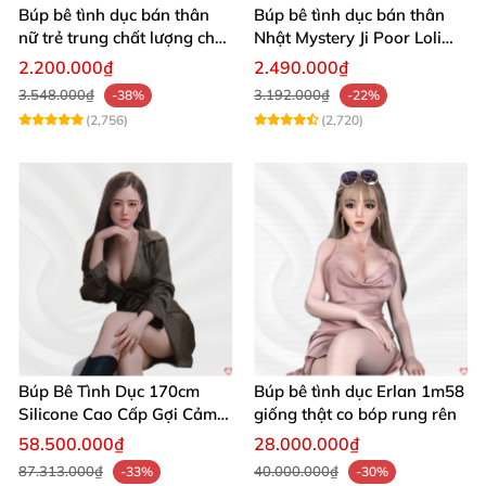
Búp bê tình dục bán thân
Búp bê tình dục bán thân
nữ trẻ trung chất lượng chất
Nhật Mystery Ji Poor Loli
chơi
TPE 6kg siêu mềm mại
2.200.000₫
2.490.000₫
3.548.000₫
3.192.000₫
-38%
-22%
(2,756)
(2,720)
Búp Bê Tình Dục 170cm
Búp bê tình dục Erlan 1m58
Silicone Cao Cấp Gợi Cảm
giống thật co bóp rung rên
Giống Thật
58.500.000₫
28.000.000₫
87.313.000₫
40.000.000₫
-33%
-30%