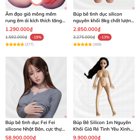
Âm đạo giả mông mềm
Búp bê tình dục silicon
rung êm ái kích thích tăng
nguyên khối 8kg chất lượng
khoái cảm
cao hấp dẫn
1.290.000₫
2.850.000₫
1.592.000₫
3.275.000₫
-19%
-13%
(377)
(368)
Búp bê tình dục Fei Fei
Búp Bê Silicon 1m Nguyên
silicone Nhật Bản, cực thực,
Khối Giá Rẻ Tình Yêu Xinh
giá tốt
Đẹp
58.900.000₫
9.900.000₫