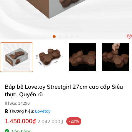
Búp bê Lovetoy Streetgirl 27cm cao cấp Siêu
thực, Quyến rũ
Sku:
14296
Thương hiệu:
Lovetoy
1.450.000₫
2.042.000₫
-29%
Còn hàng