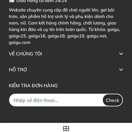
Giao hàng cả đêm 24/24
Website chuyên cung cấp đồ chơi người lớn, gel bôi
trơn, sản phẩm hỗ trợ sinh lý và phụ kiện dành cho
nam, nữ. Cam kết hàng chính hãng, chất lượng, giao
hàng kín đáo và uy tín trên toàn quốc. Từ khóa: gaigu,
gaigu15, gaigu16, gaigu18, gaigu19, gaigu.net,
gaigu.com
VỀ CHÚNG TÔI
HỖ TRỢ
KIỂM TRA ĐƠN HÀNG
Check