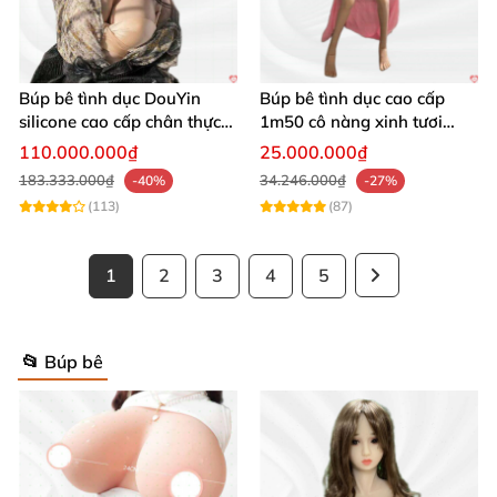
Búp bê tình dục DouYin
Búp bê tình dục cao cấp
silicone cao cấp chân thực
1m50 cô nàng xinh tươi
mê hoặc nam giới
chân thực
110.000.000₫
25.000.000₫
183.333.000₫
34.246.000₫
-40%
-27%
(113)
(87)
1
2
3
4
5
📂 Búp bê