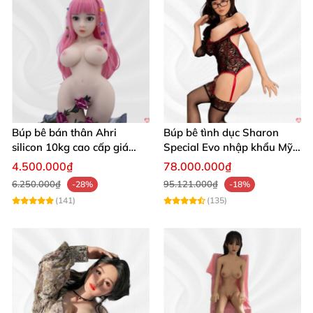
Búp bê bán thân Ahri
Búp bê tình dục Sharon
silicon 10kg cao cấp giá
Special Evo nhập khẩu Mỹ
hấp dẫn bảo hành
cao cấp, sang trọng
4.500.000₫
78.000.000₫
6.250.000₫
95.121.000₫
-28%
-18%
(141)
(135)