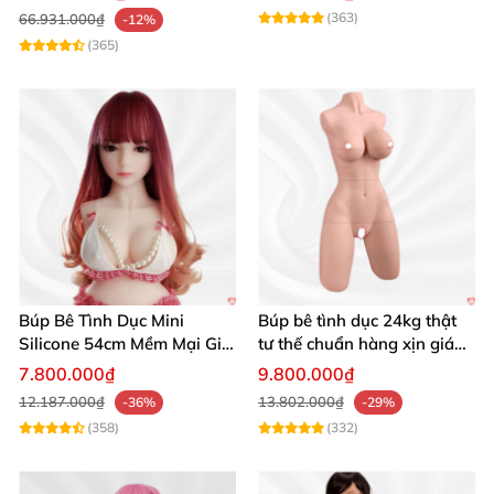
(363)
66.931.000₫
-12%
(365)
Búp Bê Tình Dục Mini
Búp bê tình dục 24kg thật
Silicone 54cm Mềm Mại Giá
tư thế chuẩn hàng xịn giá
Tốt Tặng Quà
tốt
7.800.000₫
9.800.000₫
12.187.000₫
13.802.000₫
-36%
-29%
(358)
(332)