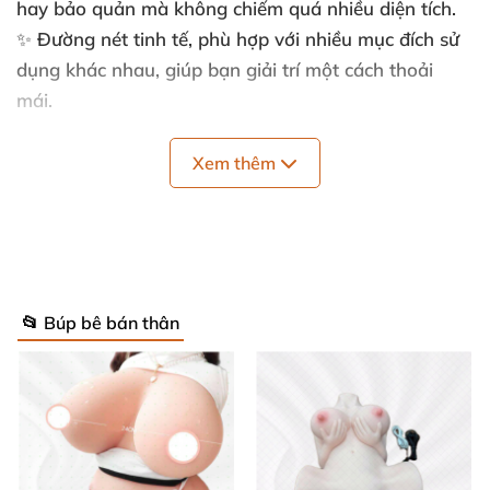
hay bảo quản mà không chiếm quá nhiều diện tích.
✨ Đường nét tinh tế, phù hợp với nhiều mục đích sử
dụng khác nhau, giúp bạn giải trí một cách thoải
mái.
Xem thêm
Thông số sản phẩm chi tiết
Kích thước: 27cm chiều cao tối ưu
Chất liệu: TPR cao cấp, an toàn, không gây kích
ứng da
📂 Búp bê bán thân
Màu sắc: Tự nhiên, sắc nét, giữ được độ bền lâu
dài
Thiết kế: Tiêu chuẩn bán thân với hình dáng