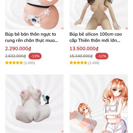
Búp bê bán thân ngực to
Búp bê silicon 100cm cao
rung rên chân thực mua
cấp Thiên thần mới lớn
ngay
mượt mà mềm mại
2.290.000₫
13.500.000₫
2.632.000₫
15.340.000₫
-13%
-12%
(3,499)
(3,498)