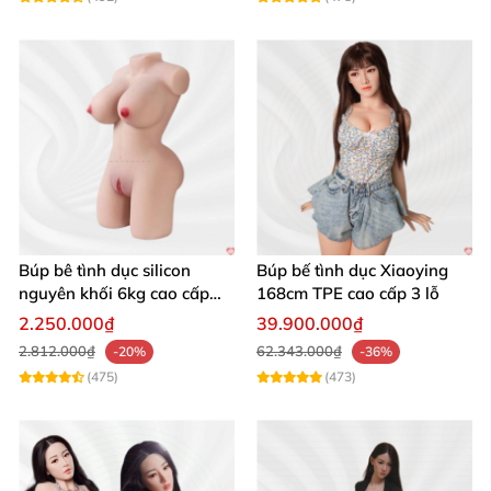
Búp bê tình dục silicon
Búp bế tình dục Xiaoying
nguyên khối 6kg cao cấp
168cm TPE cao cấp 3 lỗ
giá rẻ sexy gợi cảm
2.250.000₫
39.900.000₫
2.812.000₫
62.343.000₫
-20%
-36%
(475)
(473)