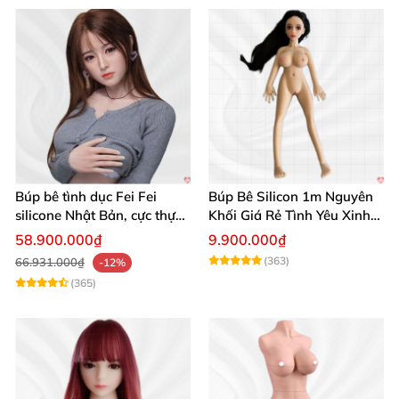
Búp bê tình dục Fei Fei
Búp Bê Silicon 1m Nguyên
silicone Nhật Bản, cực thực,
Khối Giá Rẻ Tình Yêu Xinh
giá tốt
Đẹp
58.900.000₫
9.900.000₫
(363)
66.931.000₫
-12%
(365)