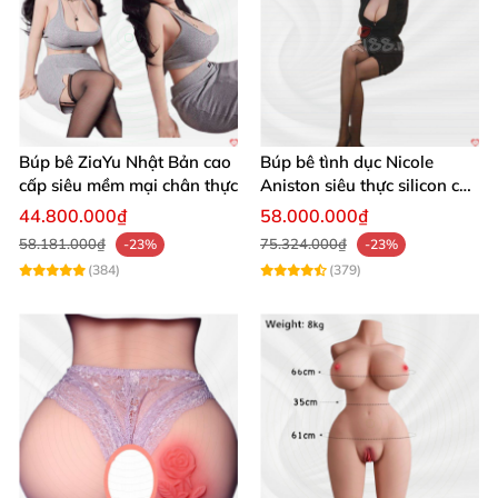
Búp bê ZiaYu Nhật Bản cao
Búp bê tình dục Nicole
cấp siêu mềm mại chân thực
Aniston siêu thực silicon cao
cấp giá tốt
44.800.000₫
58.000.000₫
58.181.000₫
75.324.000₫
-23%
-23%
(384)
(379)