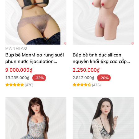
MANMIAO
Búp bê ManMiao rung sưởi
Búp bê tình dục silicon
phun nước Ejaculation
nguyên khối 6kg cao cấp
Queen chuẩn
giá rẻ sexy gợi cảm
9.000.000₫
2.250.000₫
13.235.000₫
2.812.000₫
-32%
-20%
(478)
(475)