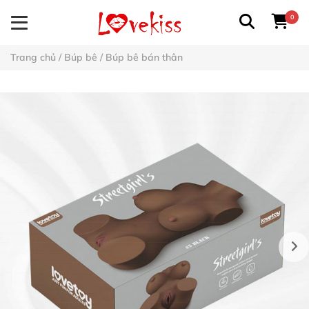
0
Trang chủ
/
Búp bê
/
Búp bê bán thân