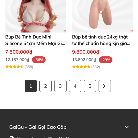
Búp Bê Tình Dục Mini
Búp bê tình dục 24kg thật
Silicone 54cm Mềm Mại Giá
tư thế chuẩn hàng xịn giá
Tốt Tặng Quà
tốt
7.800.000₫
9.800.000₫
12.187.000₫
13.802.000₫
-36%
-29%
(358)
(332)
1
2
3
4
5
GaiGu - Gái Gọi Cao Cấp