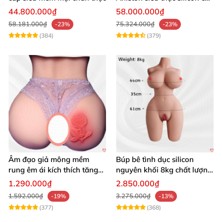
cấp giá tốt
44.800.000₫
58.000.000₫
58.181.000₫
75.324.000₫
-23%
-23%
(384)
(379)
Âm đạo giả mông mềm
Búp bê tình dục silicon
rung êm ái kích thích tăng
nguyên khối 8kg chất lượng
khoái cảm
cao hấp dẫn
1.290.000₫
2.850.000₫
1.592.000₫
3.275.000₫
-19%
-13%
(377)
(368)