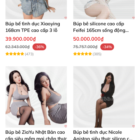
Búp bế tình dục Xiaoying
Búp bê silicone cao cấp
168cm TPE cao cấp 3 lỗ
Feifei 165cm sống động
chân thật ghê
39.900.000₫
50.000.000₫
62.343.000₫
75.757.000₫
-36%
-34%
(473)
(385)
Búp bê ZiaYu Nhật Bản cao
Búp bê tình dục Nicole
cấp siêu mềm mại chân thực
Aniston siêu thực silicon cao