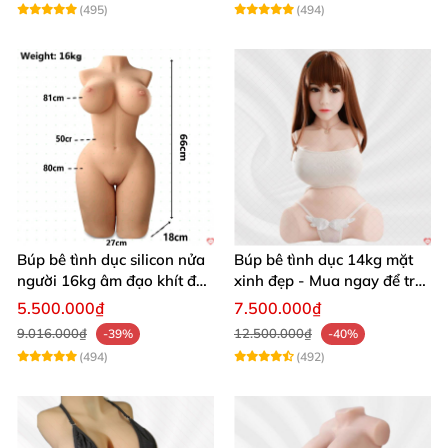
(495)
(494)
Búp bê tình dục silicon nửa
Búp bê tình dục 14kg mặt
người 16kg âm đạo khít độn
xinh đẹp - Mua ngay để trải
khung
nghiệm
5.500.000₫
7.500.000₫
9.016.000₫
12.500.000₫
-39%
-40%
(494)
(492)