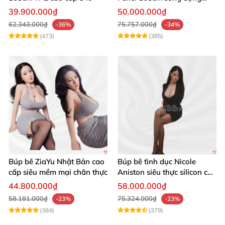
chân thật ghê
39.900.000₫
50.000.000₫
62.343.000₫
75.757.000₫
-36%
-34%
(473)
(385)
Búp bê ZiaYu Nhật Bản cao
Búp bê tình dục Nicole
cấp siêu mềm mại chân thực
Aniston siêu thực silicon cao
cấp giá tốt
44.800.000₫
58.000.000₫
58.181.000₫
75.324.000₫
-23%
-23%
(384)
(379)