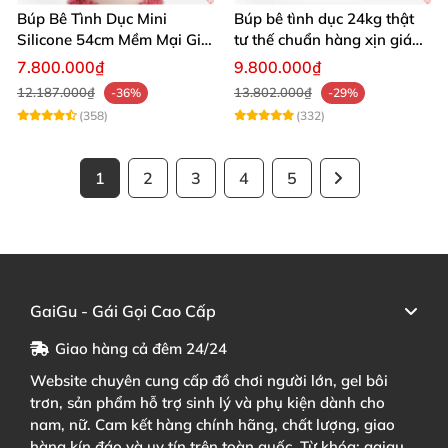
Búp Bê Tình Dục Mini
Búp bê tình dục 24kg thật
Silicone 54cm Mềm Mại Giá
tư thế chuẩn hàng xịn giá
Tốt Tặng Quà
tốt
7.800.000₫
9.800.000₫
12.187.000₫
13.802.000₫
-36%
-29%
(358)
(332)
1
2
3
4
5
GaiGu - Gái Gọi Cao Cấp
Giao hàng cả đêm 24/24
Website chuyên cung cấp đồ chơi người lớn, gel bôi
trơn, sản phẩm hỗ trợ sinh lý và phụ kiện dành cho
nam, nữ. Cam kết hàng chính hãng, chất lượng, giao
hàng kín đáo và uy tín trên toàn quốc. Từ khóa: gaigu,