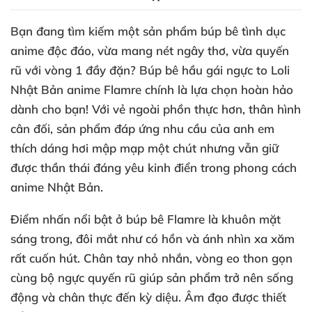
Bạn đang tìm kiếm một sản phẩm búp bê tình dục
anime độc đáo, vừa mang nét ngây thơ, vừa quyến
rũ với vòng 1 đầy đặn? Búp bê hầu gái ngực to Loli
Nhật Bản anime Flamre chính là lựa chọn hoàn hảo
dành cho bạn! Với vẻ ngoài phồn thực hơn, thân hình
cân đối, sản phẩm đáp ứng nhu cầu của anh em
thích dáng hơi mập mạp một chút nhưng vẫn giữ
được thần thái đáng yêu kinh điển trong phong cách
anime Nhật Bản.
Điểm nhấn nổi bật ở búp bê Flamre là khuôn mặt
sáng trong, đôi mắt như có hồn và ánh nhìn xa xăm
rất cuốn hút. Chân tay nhỏ nhắn, vòng eo thon gọn
cùng bộ ngực quyến rũ giúp sản phẩm trở nên sống
động và chân thực đến kỳ diệu. Âm đạo được thiết