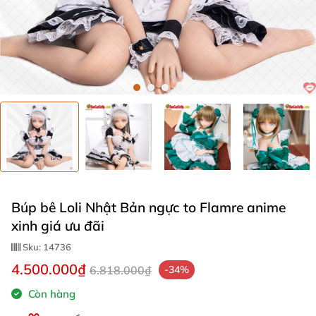
Búp bê Loli Nhật Bản ngực to Flamre anime
xinh giá ưu đãi
Sku:
14736
4.500.000₫
6.818.000₫
-34%
Còn hàng