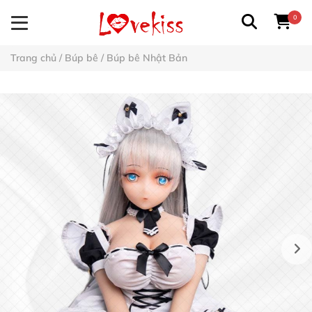
0
Trang chủ
/
Búp bê
/
Búp bê Nhật Bản