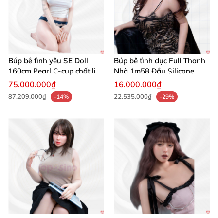
Búp bê tình yêu SE Doll
Búp bê tình dục Full Thanh
160cm Pearl C-cup chất liệu
Nhã 1m58 Đầu Silicone
mềm mại
Thật
75.000.000₫
16.000.000₫
87.209.000₫
22.535.000₫
-14%
-29%