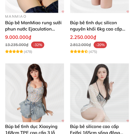
MANMIAO
Búp bê ManMiao rung sưởi
Búp bê tình dục silicon
phun nước Ejaculation
nguyên khối 6kg cao cấp
Queen chuẩn
giá rẻ sexy gợi cảm
9.000.000₫
2.250.000₫
13.235.000₫
2.812.000₫
-32%
-20%
(478)
(475)
Búp bế tình dục Xiaoying
Búp bê silicone cao cấp
168cm TPE cao cấp 3 lỗ
Feifei 165cm sống động