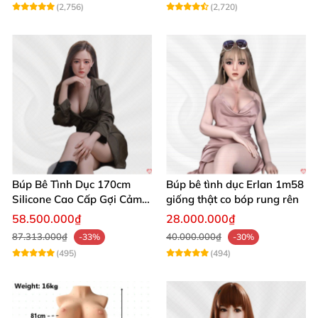
(2,756)
(2,720)
Búp Bê Tình Dục 170cm
Búp bê tình dục Erlan 1m58
Silicone Cao Cấp Gợi Cảm
giống thật co bóp rung rên
Giống Thật
58.500.000₫
28.000.000₫
87.313.000₫
40.000.000₫
-33%
-30%
(495)
(494)