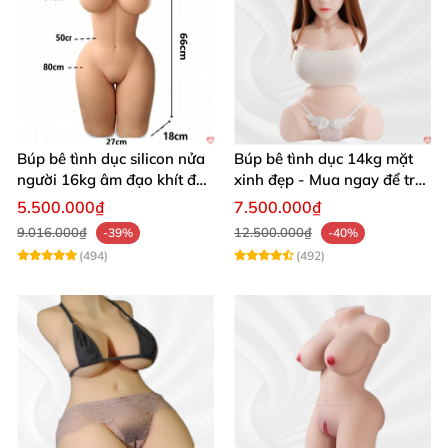
Búp bê tình dục silicon nửa
Búp bê tình dục 14kg mặt
người 16kg âm đạo khít độn
xinh đẹp - Mua ngay để trải
khung
nghiệm
5.500.000₫
7.500.000₫
9.016.000₫
12.500.000₫
-39%
-40%
(494)
(492)