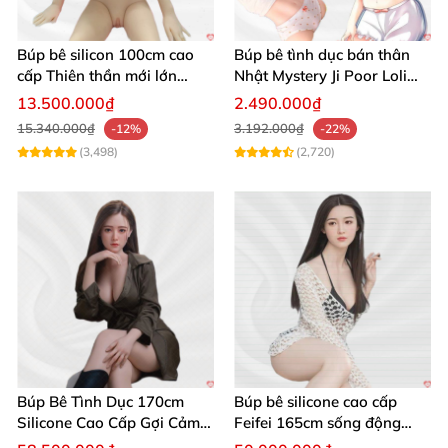
Búp bê silicon 100cm cao
Búp bê tình dục bán thân
cấp Thiên thần mới lớn
Nhật Mystery Ji Poor Loli
mượt mà mềm mại
TPE 6kg siêu mềm mại
13.500.000₫
2.490.000₫
15.340.000₫
3.192.000₫
-12%
-22%
Búp bê Loli Nhật Bản ngực to Flamre anime xinh giá ưu đãi
(3,498)
(2,720)
Búp bê Loli Nhật Bản ngực to Flamre anime xinh giá ưu đãi
Búp bê Loli Nhật Bản ngực to Flamre anime xinh giá ưu đãi
Búp Bê Tình Dục 170cm
Búp bê silicone cao cấp
Silicone Cao Cấp Gợi Cảm
Feifei 165cm sống động
Giống Thật
chân thật ghê