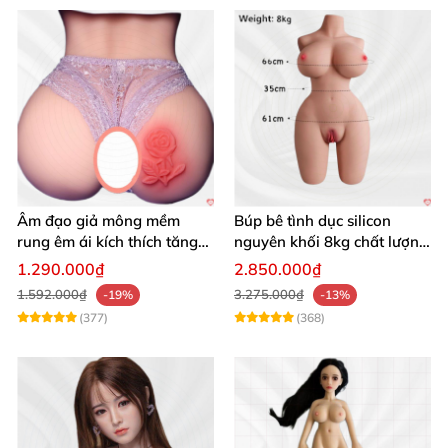
Âm đạo giả mông mềm
Búp bê tình dục silicon
rung êm ái kích thích tăng
nguyên khối 8kg chất lượng
khoái cảm
cao hấp dẫn
1.290.000₫
2.850.000₫
1.592.000₫
3.275.000₫
-19%
-13%
(377)
(368)