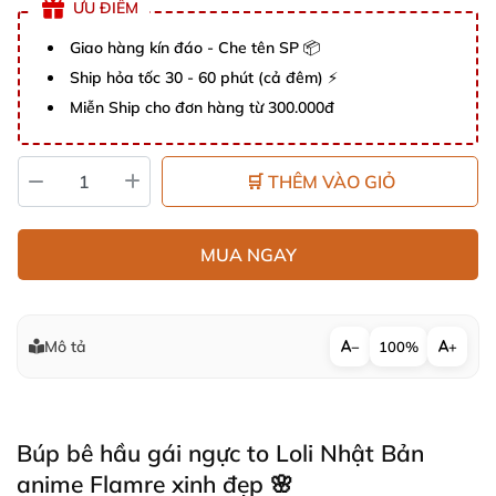
ƯU ĐIỂM
Giao hàng kín đáo - Che tên SP 📦
Ship hỏa tốc 30 - 60 phút (cả đêm) ⚡
Miễn Ship cho đơn hàng từ 300.000đ
🛒 THÊM VÀO GIỎ
MUA NGAY
Mô tả
−
100%
+
Búp bê hầu gái ngực to Loli Nhật Bản
anime Flamre xinh đẹp 🌸