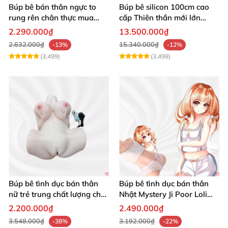
Búp bê bán thân ngực to
Búp bê silicon 100cm cao
rung rên chân thực mua
cấp Thiên thần mới lớn
ngay
mượt mà mềm mại
2.290.000₫
13.500.000₫
2.632.000₫
15.340.000₫
-13%
-12%
(3,499)
(3,498)
Búp bê tình dục bán thân
Búp bê tình dục bán thân
nữ trẻ trung chất lượng chất
Nhật Mystery Ji Poor Loli
chơi
TPE 6kg siêu mềm mại
2.200.000₫
2.490.000₫
3.548.000₫
3.192.000₫
-38%
-22%