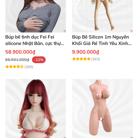
Búp bê tình dục Fei Fei
Búp Bê Silicon 1m Nguyên
silicone Nhật Bản, cực thực,
Khối Giá Rẻ Tình Yêu Xinh
giá tốt
Đẹp
58.900.000₫
9.900.000₫
(363)
66.931.000₫
-12%
(365)