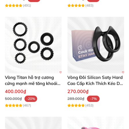
(491)
(483)
Vòng Titan hỗ trợ cương
Vòng Đôi Silicon Saty Hard
cứng mạnh mẽ tăng khoái
Cao Cấp Kích Thích Kéo Dài
cảm nam giới
Chính Hãng Mỹ
400.000₫
270.000₫
500.000₫
289.000₫
-20%
-7%
(467)
(453)