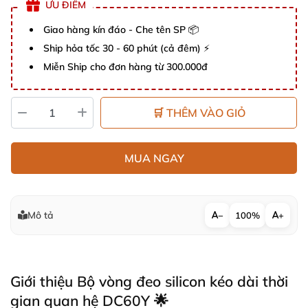
ƯU ĐIỂM
Giao hàng kín đáo - Che tên SP 📦
Ship hỏa tốc 30 - 60 phút (cả đêm) ⚡
Miễn Ship cho đơn hàng từ 300.000đ
🛒 THÊM VÀO GIỎ
MUA NGAY
Mô tả
−
100%
+
Giới thiệu Bộ vòng đeo silicon kéo dài thời
gian quan hệ DC60Y 🌟