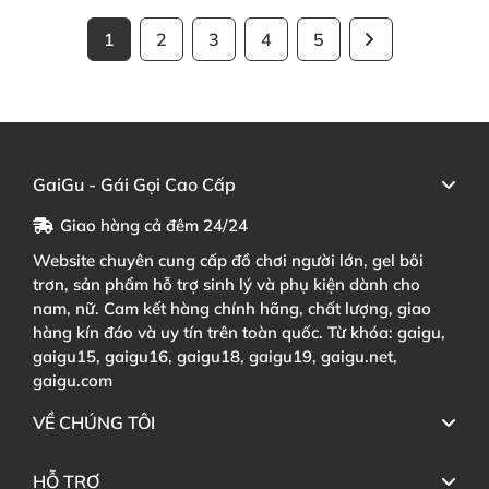
1
2
3
4
5
GaiGu - Gái Gọi Cao Cấp
Giao hàng cả đêm 24/24
Website chuyên cung cấp đồ chơi người lớn, gel bôi
trơn, sản phẩm hỗ trợ sinh lý và phụ kiện dành cho
nam, nữ. Cam kết hàng chính hãng, chất lượng, giao
hàng kín đáo và uy tín trên toàn quốc. Từ khóa: gaigu,
gaigu15, gaigu16, gaigu18, gaigu19, gaigu.net,
gaigu.com
VỀ CHÚNG TÔI
HỖ TRỢ