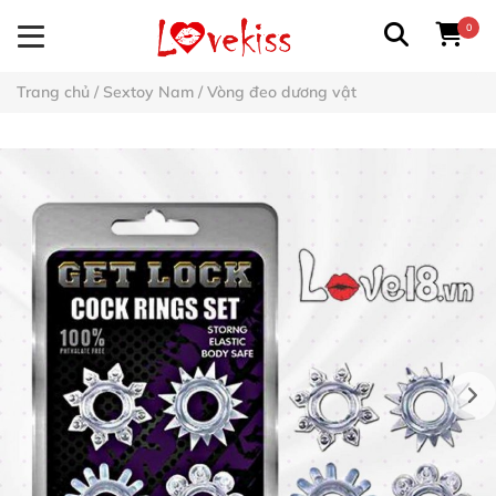
0
Trang chủ
/
Sextoy Nam
/
Vòng đeo dương vật