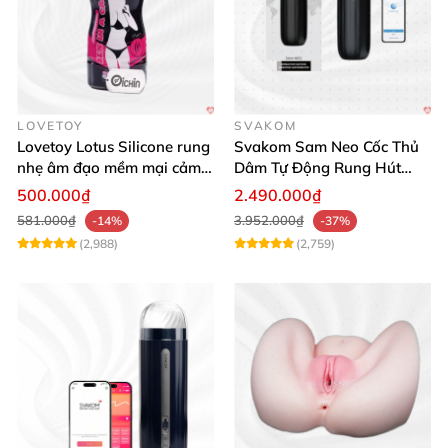
LOVETOY
SVAKOM
Lovetoy Lotus Silicone rung
Svakom Sam Neo Cốc Thủ
nhẹ âm đạo mềm mại cảm
Dâm Tự Động Rung Hút
giác thật
App Điều Khiển Xa
500.000₫
2.490.000₫
581.000₫
3.952.000₫
-14%
-37%
(2,988)
(2,759)