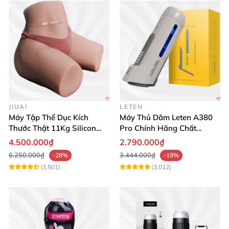
JIUAI
LETEN
Máy Tập Thể Dục Kích
Máy Thủ Dâm Leten A380
Thước Thật 11Kg Silicon
Pro Chính Hãng Chất
Cao Cấp Nhật Bản
Lượng Cao
4.500.000₫
2.790.000₫
6.250.000₫
3.444.000₫
-28%
-19%
(3,501)
(3,012)