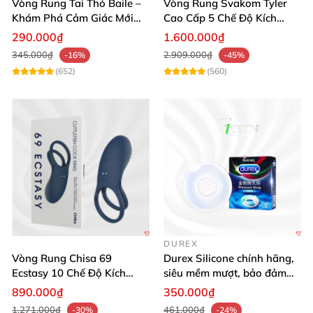
Vòng Rung Tai Thỏ Baile –
Vòng Rung Svakom Tyler
Khám Phá Cảm Giác Mới
Cao Cấp 5 Chế Độ Kích
Tăng Khoái Cảm
Thích Điểm G
290.000₫
1.600.000₫
345.000₫
2.909.000₫
-16%
-45%
(652)
(560)
DUREX
Vòng Rung Chisa 69
Durex Silicone chính hãng,
Ecstasy 10 Chế Độ Kích
siêu mềm mượt, bảo đảm
Thích Cực Khoái
an toàn
890.000₫
350.000₫
1.271.000₫
461.000₫
-30%
-24%