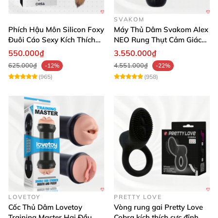
SVAKOM
Phích Hậu Môn Silicon Foxy
Máy Thủ Dâm Svakom Alex
Đuôi Cáo Sexy Kích Thích
NEO Rung Thụt Cảm Giác
Đỉnh Cao
Thật, App Điều Khiển
550.000₫
3.550.000₫
625.000₫
4.551.000₫
-12%
-22%
(965)
(958)
LOVETOY
PRETTY LOVE
Cốc Thủ Dâm Lovetoy
Vòng rung gai Pretty Love
Training Master Hai Đầu
Cobra kích thích cực đỉnh