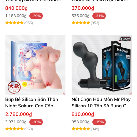
Siêu Thật, Tăng Khoái Cảm
trải nghiệm
840.000₫
370.000₫
1.183.000₫
536.000₫
-29%
-31%
(955)
(953)
Búp Bê Silicon Bán Thân
Nút Chặn Hậu Môn Mr Play
Night Sakura Cao Cấp
Silicon 10 Tần Số Rung Cao
Rung Đa Chức Năng
Cấp
2.780.000₫
810.000₫
3.971.000₫
953.000₫
-30%
-15%
(953)
(949)