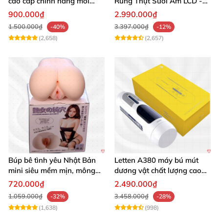
cao cấp chính hãng mới
Rung Thụt Sưởi Ấm LCD -
seal giá tốt
Mua Ngay
900.000₫
2.990.000₫
1.500.000₫
3.397.000₫
-40%
-12%
(2,658)
(2,657)
Búp bê tình yêu Nhật Bản
Letten A380 máy bú mút
mini siêu mềm mịn, mông
dương vật chất lượng cao
tròn quyến rũ
giá tốt
720.000₫
2.490.000₫
1.059.000₫
3.458.000₫
-32%
-28%
(1,638)
(998)