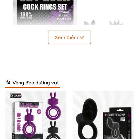
Xem thêm
📂 Vòng đeo dương vật
Bộ vòng silicon kéo dài quan hệ tăng khoái cảm cho nam giới
Thông số kỹ thuật nổi bật của Bộ vòng
đeo silicon DC60Y 🔍