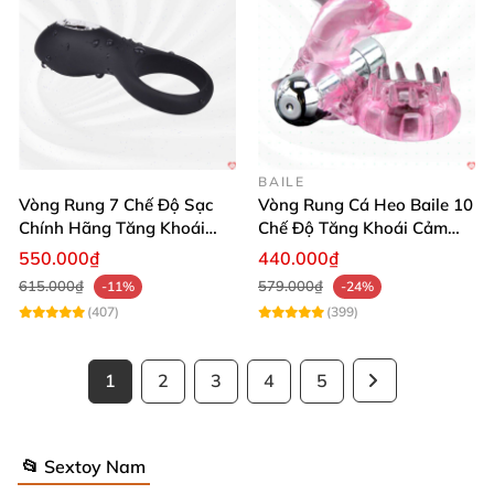
BAILE
Vòng Rung 7 Chế Độ Sạc
Vòng Rung Cá Heo Baile 10
Chính Hãng Tăng Khoái
Chế Độ Tăng Khoái Cảm
Cảm Cho Nàng
Hưng Phấn
550.000₫
440.000₫
615.000₫
579.000₫
-11%
-24%
(407)
(399)
1
2
3
4
5
📂 Sextoy Nam