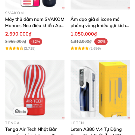
SVAKOM
Máy thủ dâm nam SVAKOM
Âm đạo giả silicone mô
Hannes Neo điều khiển App
phỏng vàng khiêu gợi kích
tương tác
thích mua
2.690.000₫
1.050.000₫
3.955.000₫
1.312.000₫
-32%
-20%
(2,715)
(2,699)
TENGA
LETEN
Tenga Air Tech Nhật Bản
Leten A380 V.4 Tự Động