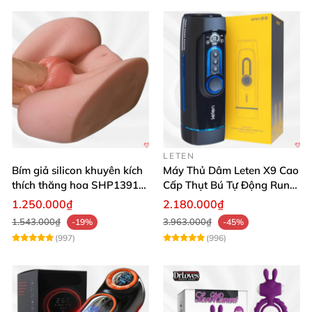
LETEN
Bím giả silicon khuyên kích
Máy Thủ Dâm Leten X9 Cao
thích thăng hoa SHP1391
Cấp Thụt Bú Tự Động Rung
ShopHanhPhuc
Rên
1.250.000₫
2.180.000₫
1.543.000₫
3.963.000₫
-19%
-45%
(997)
(996)