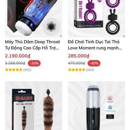
Máy Thủ Dâm Deep Throat
Đồ Chơi Tình Dục Tai Thỏ
Tự Động Cao Cấp Hỗ Trợ
Love Moment rung mạnh
Gắn Tường
mẽ êm ái
2.190.000₫
285.000₫
3.268.000₫
475.000₫
-33%
-40%
(995)
(969)