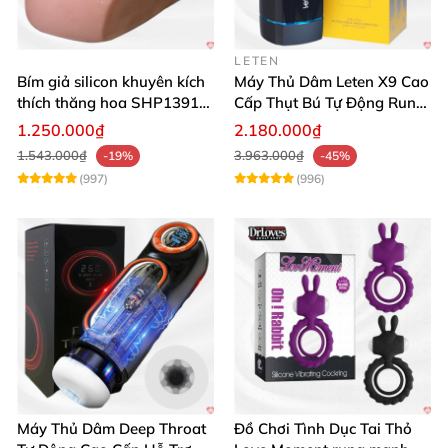
LETEN
Bím giả silicon khuyên kích
Máy Thủ Dâm Leten X9 Cao
thích thăng hoa SHP1391
Cấp Thụt Bú Tự Động Rung
ShopHanhPhuc
Rên
1.250.000₫
2.180.000₫
1.543.000₫
3.963.000₫
-19%
-45%
(997)
(996)
Máy Thủ Dâm Deep Throat
Đồ Chơi Tình Dục Tai Thỏ