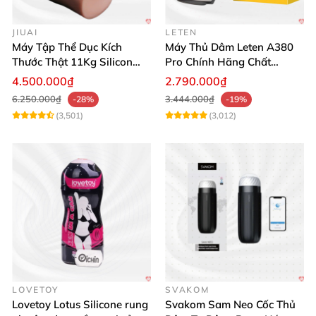
JIUAI
LETEN
Máy Tập Thể Dục Kích
Máy Thủ Dâm Leten A380
Thước Thật 11Kg Silicon
Pro Chính Hãng Chất
Cao Cấp Nhật Bản
Lượng Cao
4.500.000₫
2.790.000₫
6.250.000₫
3.444.000₫
-28%
-19%
(3,501)
(3,012)
LOVETOY
SVAKOM
Lovetoy Lotus Silicone rung
Svakom Sam Neo Cốc Thủ