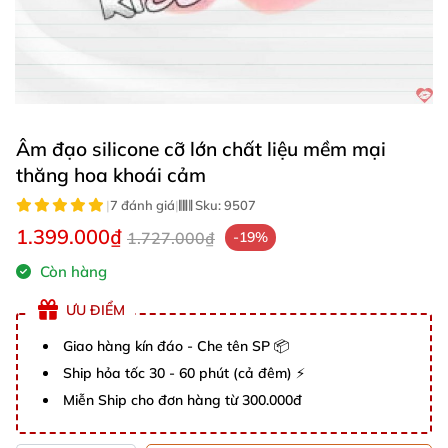
Âm đạo silicone cỡ lớn chất liệu mềm mại
thăng hoa khoái cảm
|
7 đánh giá
|
Sku:
9507
1.399.000₫
1.727.000₫
-19%
Còn hàng
ƯU ĐIỂM
Giao hàng kín đáo - Che tên SP 📦
Ship hỏa tốc 30 - 60 phút (cả đêm) ⚡
Miễn Ship cho đơn hàng từ 300.000đ