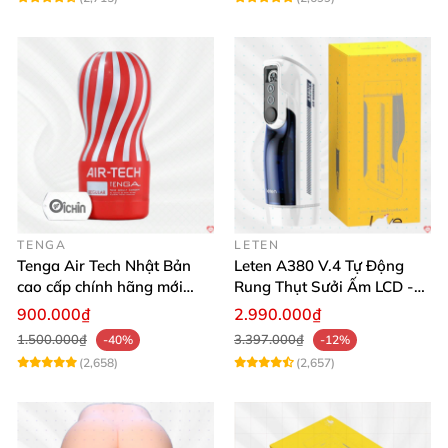
TENGA
LETEN
Tenga Air Tech Nhật Bản
Leten A380 V.4 Tự Động
cao cấp chính hãng mới
Rung Thụt Sưởi Ấm LCD -
seal giá tốt
Mua Ngay
900.000₫
2.990.000₫
1.500.000₫
3.397.000₫
-40%
-12%
(2,658)
(2,657)