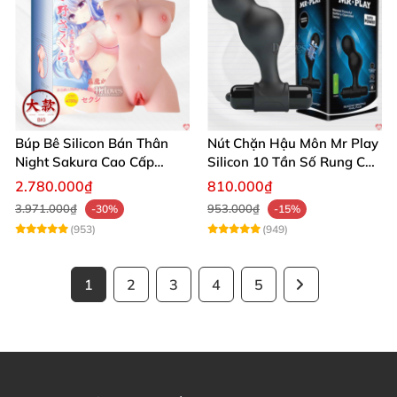
Búp Bê Silicon Bán Thân
Nút Chặn Hậu Môn Mr Play
Night Sakura Cao Cấp
Silicon 10 Tần Số Rung Cao
Rung Đa Chức Năng
Cấp
2.780.000₫
810.000₫
3.971.000₫
953.000₫
-30%
-15%
(953)
(949)
1
2
3
4
5