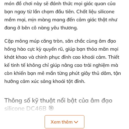
món đồ chơi này sẽ đánh thức mọi giác quan của
bạn ngay từ lần chạm đầu tiên. Chất liệu silicone
mềm mại, mịn màng mang đến cảm giác thật như
đang ở bên cô nàng yêu thương.
Cặp mông múp căng tròn, săn chắc cùng âm đạo
hồng hào cực kỳ quyến rũ, giúp bạn thỏa mãn mọi
khát khao và chinh phục đỉnh cao khoái cảm. Thiết
kế tinh tế không chỉ giúp nâng cao trải nghiệm mà
còn khiến bạn mê mẩn từng phút giây thủ dâm, tận
hưởng cảm xúc sảng khoái tột đỉnh.
Thông số kỹ thuật nổi bật của âm đạo
silicone DC46B 🎯
Xem thêm
Kích thước sản phẩm: 22 x 21.8 x 11 (cm) – kích