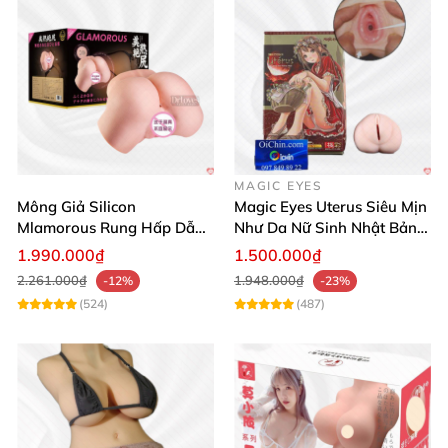
MAGIC EYES
Mông Giả Silicon
Magic Eyes Uterus Siêu Mịn
Mlamorous Rung Hấp Dẫn
Như Da Nữ Sinh Nhật Bản
Tăng Khoái Cảm Mạnh
Mềm Mại
1.990.000₫
1.500.000₫
2.261.000₫
1.948.000₫
-12%
-23%
(524)
(487)