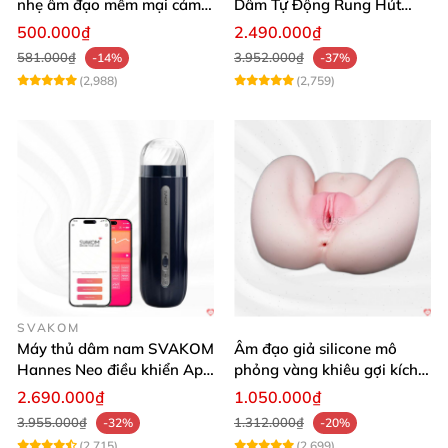
nhẹ âm đạo mềm mại cảm
Dâm Tự Động Rung Hút
giác thật
App Điều Khiển Xa
500.000₫
2.490.000₫
581.000₫
3.952.000₫
-14%
-37%
(2,988)
(2,759)
SVAKOM
Máy thủ dâm nam SVAKOM
Âm đạo giả silicone mô
Hannes Neo điều khiển App
phỏng vàng khiêu gợi kích
tương tác
thích mua
2.690.000₫
1.050.000₫
3.955.000₫
1.312.000₫
-32%
-20%
(2,715)
(2,699)