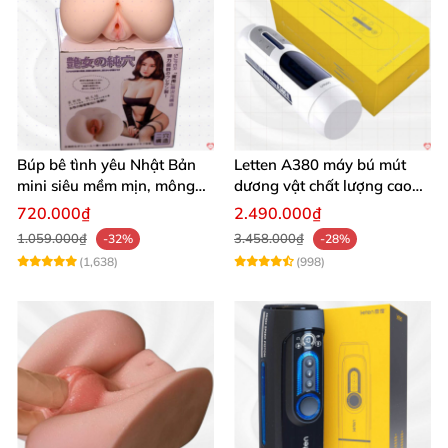
Búp bê tình yêu Nhật Bản
Letten A380 máy bú mút
mini siêu mềm mịn, mông
dương vật chất lượng cao
tròn quyến rũ
giá tốt
720.000₫
2.490.000₫
1.059.000₫
3.458.000₫
-32%
-28%
(1,638)
(998)