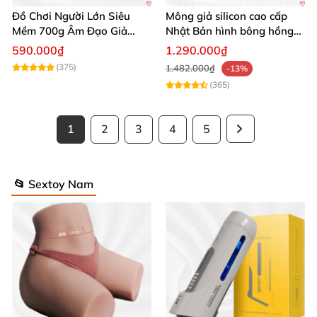
Đồ Chơi Người Lớn Siêu
Mông giả silicon cao cấp
Mềm 700g Âm Đạo Giả
Nhật Bản hình bông hồng
Silicon Tự Sướng
siêu thực
590.000₫
1.290.000₫
(375)
1.482.000₫
-13%
(365)
1
2
3
4
5
📂 Sextoy Nam