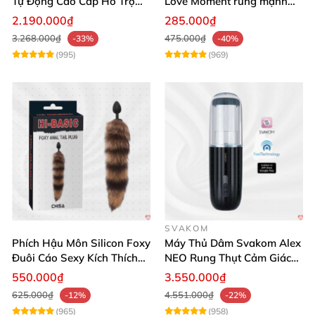
Tự Động Cao Cấp Hỗ Trợ
Love Moment rung mạnh
Gắn Tường
mẽ êm ái
2.190.000₫
285.000₫
3.268.000₫
475.000₫
-33%
-40%
(995)
(969)
SVAKOM
Phích Hậu Môn Silicon Foxy
Máy Thủ Dâm Svakom Alex
Đuôi Cáo Sexy Kích Thích
NEO Rung Thụt Cảm Giác
Đỉnh Cao
Thật, App Điều Khiển
550.000₫
3.550.000₫
625.000₫
4.551.000₫
-12%
-22%
(965)
(958)