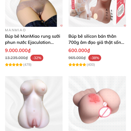
MANMIAO
Búp bê ManMiao rung sưởi
Búp bê silicon bán thân
phun nước Ejaculation
700g âm đạo giả thật sống
Queen chuẩn
động, giá tốt
9.000.000₫
600.000₫
13.235.000₫
965.000₫
-32%
-38%
(478)
(400)