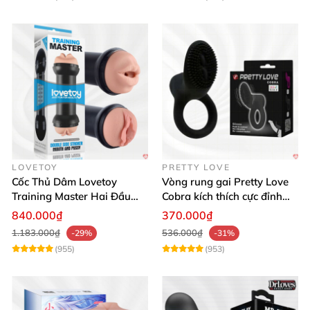
LOVETOY
PRETTY LOVE
Cốc Thủ Dâm Lovetoy
Vòng rung gai Pretty Love
Training Master Hai Đầu
Cobra kích thích cực đỉnh
Siêu Thật, Tăng Khoái Cảm
trải nghiệm
840.000₫
370.000₫
1.183.000₫
536.000₫
-29%
-31%
(955)
(953)