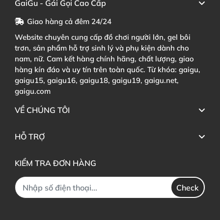
GaiGu - Gái Gọi Cao Cấp
Giao hàng cả đêm 24/24
Website chuyên cung cấp đồ chơi người lớn, gel bôi
trơn, sản phẩm hỗ trợ sinh lý và phụ kiện dành cho
nam, nữ. Cam kết hàng chính hãng, chất lượng, giao
hàng kín đáo và uy tín trên toàn quốc. Từ khóa: gaigu,
gaigu15, gaigu16, gaigu18, gaigu19, gaigu.net,
gaigu.com
VỀ CHÚNG TÔI
HỖ TRỢ
KIỂM TRA ĐƠN HÀNG
Check