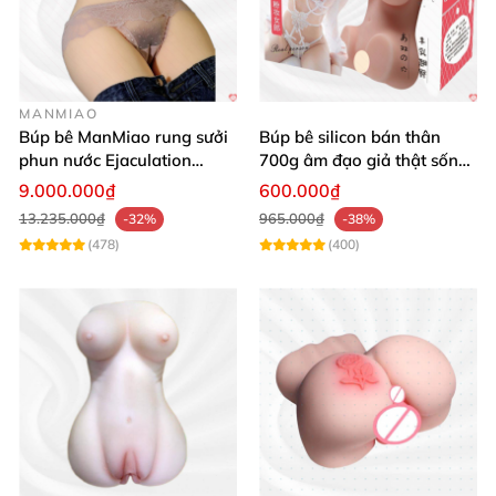
MANMIAO
Búp bê ManMiao rung sưởi
Búp bê silicon bán thân
phun nước Ejaculation
700g âm đạo giả thật sống
Queen chuẩn
động, giá tốt
9.000.000₫
600.000₫
13.235.000₫
965.000₫
-32%
-38%
(478)
(400)