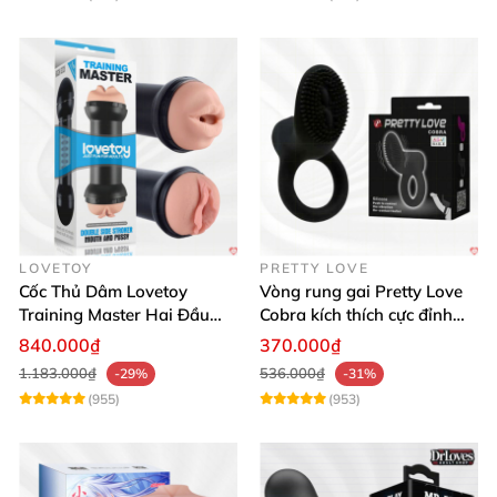
LOVETOY
PRETTY LOVE
Cốc Thủ Dâm Lovetoy
Vòng rung gai Pretty Love
Training Master Hai Đầu
Cobra kích thích cực đỉnh
Siêu Thật, Tăng Khoái Cảm
trải nghiệm
840.000₫
370.000₫
1.183.000₫
536.000₫
-29%
-31%
(955)
(953)