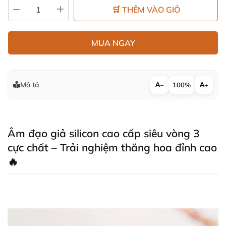
🛒 THÊM VÀO GIỎ
MUA NGAY
Mô tả
−
100%
+
Âm đạo giả silicon cao cấp siêu vòng 3
cực chất – Trải nghiệm thăng hoa đỉnh cao
🔥