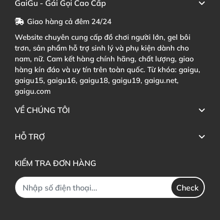
GaiGu - Gái Gọi Cao Cấp
Giao hàng cả đêm 24/24
Website chuyên cung cấp đồ chơi người lớn, gel bôi
trơn, sản phẩm hỗ trợ sinh lý và phụ kiện dành cho
nam, nữ. Cam kết hàng chính hãng, chất lượng, giao
hàng kín đáo và uy tín trên toàn quốc. Từ khóa: gaigu,
gaigu15, gaigu16, gaigu18, gaigu19, gaigu.net,
gaigu.com
VỀ CHÚNG TÔI
HỖ TRỢ
KIỂM TRA ĐƠN HÀNG
Check