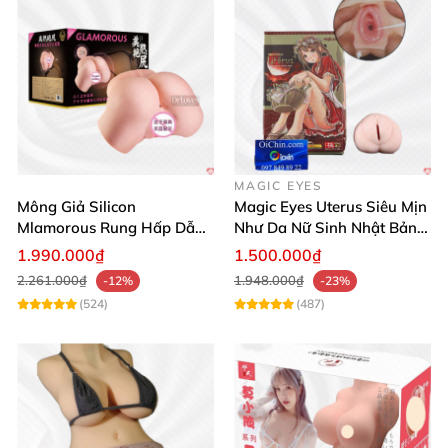
MAGIC EYES
Mông Giả Silicon
Magic Eyes Uterus Siêu Mịn
Mlamorous Rung Hấp Dẫn
Như Da Nữ Sinh Nhật Bản
Tăng Khoái Cảm Mạnh
Mềm Mại
1.990.000₫
1.500.000₫
2.261.000₫
1.948.000₫
-12%
-23%
(524)
(487)