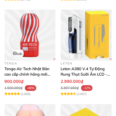
TENGA
LETEN
Tenga Air Tech Nhật Bản
Leten A380 V.4 Tự Động
cao cấp chính hãng mới
Rung Thụt Sưởi Ấm LCD -
seal giá tốt
Mua Ngay
900.000₫
2.990.000₫
1.500.000₫
3.397.000₫
-40%
-12%
(2,658)
(2,657)