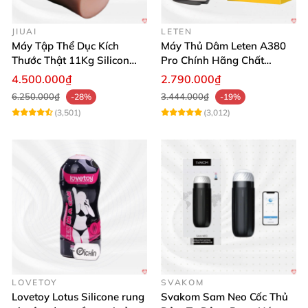
JIUAI
LETEN
Máy Tập Thể Dục Kích
Máy Thủ Dâm Leten A380
Thước Thật 11Kg Silicon
Pro Chính Hãng Chất
Cao Cấp Nhật Bản
Lượng Cao
4.500.000₫
2.790.000₫
6.250.000₫
3.444.000₫
-28%
-19%
(3,501)
(3,012)
LOVETOY
SVAKOM
Lovetoy Lotus Silicone rung
Svakom Sam Neo Cốc Thủ