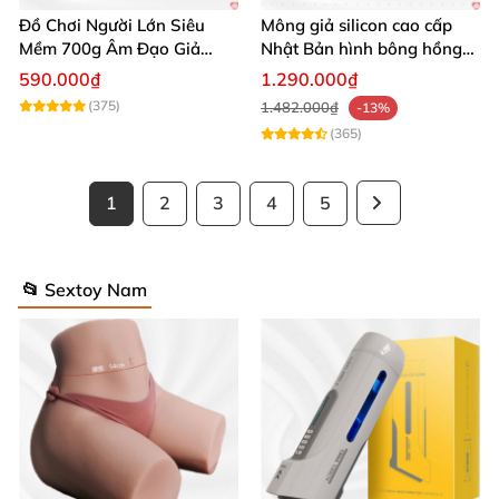
Đồ Chơi Người Lớn Siêu
Mông giả silicon cao cấp
Mềm 700g Âm Đạo Giả
Nhật Bản hình bông hồng
Silicon Tự Sướng
siêu thực
590.000₫
1.290.000₫
(375)
1.482.000₫
-13%
(365)
1
2
3
4
5
📂 Sextoy Nam