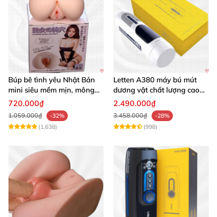
Búp bê tình yêu Nhật Bản
Letten A380 máy bú mút
mini siêu mềm mịn, mông
dương vật chất lượng cao
tròn quyến rũ
giá tốt
720.000₫
2.490.000₫
1.059.000₫
3.458.000₫
-32%
-28%
(1,638)
(998)