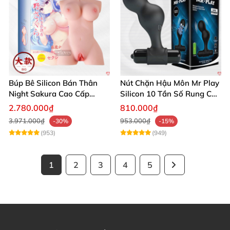
Búp Bê Silicon Bán Thân
Nút Chặn Hậu Môn Mr Play
Night Sakura Cao Cấp
Silicon 10 Tần Số Rung Cao
Rung Đa Chức Năng
Cấp
2.780.000₫
810.000₫
3.971.000₫
953.000₫
-30%
-15%
(953)
(949)
1
2
3
4
5