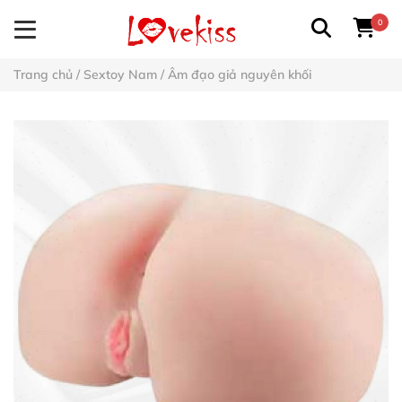
0
Trang chủ
/
Sextoy Nam
/
Âm đạo giả nguyên khối