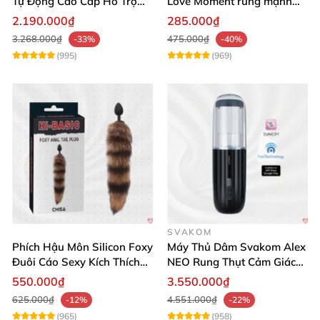
Tự Động Cao Cấp Hỗ Trợ
Love Moment rung mạnh
Gắn Tường
mẽ êm ái
2.190.000₫
285.000₫
3.268.000₫
475.000₫
-33%
-40%
(995)
(969)
SVAKOM
Phích Hậu Môn Silicon Foxy
Máy Thủ Dâm Svakom Alex
Đuôi Cáo Sexy Kích Thích
NEO Rung Thụt Cảm Giác
Đỉnh Cao
Thật, App Điều Khiển
550.000₫
3.550.000₫
625.000₫
4.551.000₫
-12%
-22%
(965)
(958)