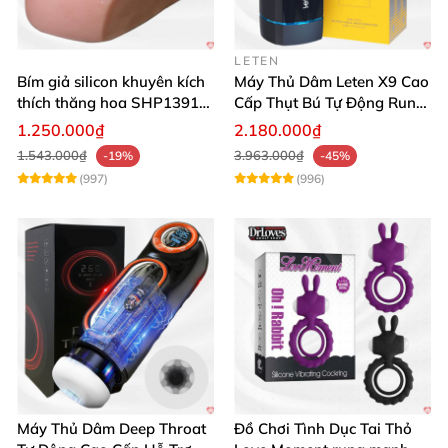
LETEN
Bím giả silicon khuyên kích
Máy Thủ Dâm Leten X9 Cao
thích thăng hoa SHP1391
Cấp Thụt Bú Tự Động Rung
ShopHanhPhuc
Rên
1.250.000₫
2.180.000₫
1.543.000₫
3.963.000₫
-19%
-45%
(997)
(996)
Máy Thủ Dâm Deep Throat
Đồ Chơi Tình Dục Tai Thỏ