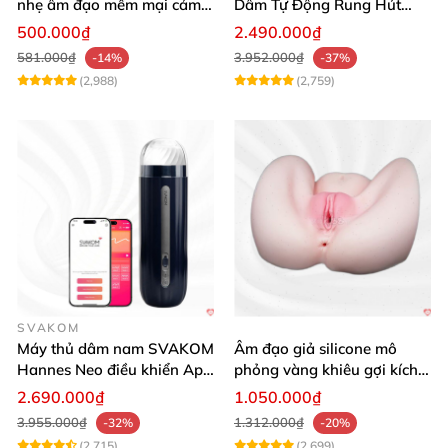
nhẹ âm đạo mềm mại cảm
Dâm Tự Động Rung Hút
giác thật
App Điều Khiển Xa
500.000₫
2.490.000₫
581.000₫
3.952.000₫
-14%
-37%
(2,988)
(2,759)
SVAKOM
Máy thủ dâm nam SVAKOM
Âm đạo giả silicone mô
Hannes Neo điều khiển App
phỏng vàng khiêu gợi kích
tương tác
thích mua
2.690.000₫
1.050.000₫
3.955.000₫
1.312.000₫
-32%
-20%
(2,715)
(2,699)