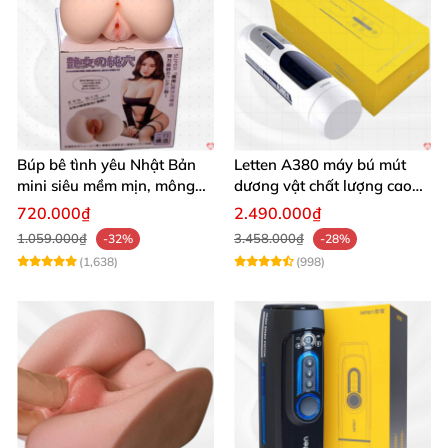
Búp bê tình yêu Nhật Bản
Letten A380 máy bú mút
mini siêu mềm mịn, mông
dương vật chất lượng cao
tròn quyến rũ
giá tốt
720.000₫
2.490.000₫
1.059.000₫
3.458.000₫
-32%
-28%
(1,638)
(998)