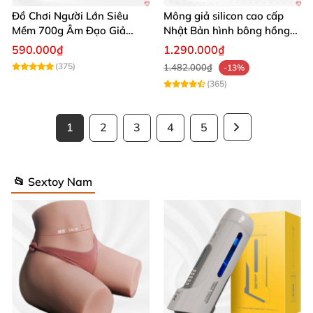
Đồ Chơi Người Lớn Siêu
Mông giả silicon cao cấp
Mềm 700g Âm Đạo Giả
Nhật Bản hình bông hồng
Silicon Tự Sướng
siêu thực
590.000₫
1.290.000₫
Âm Đạo Silicon Bạch Kim Siêu Thật 19Kg Irontech Freya Cao
(375)
1.482.000₫
Cấp
-13%
(365)
1
2
3
4
5
Âm Đạo Silicon Bạch Kim Siêu Thật 19Kg Irontech Freya Cao
Cấp
📂 Sextoy Nam
Âm Đạo Silicon Bạch Kim Siêu Thật 19Kg Irontech Freya Cao
Cấp