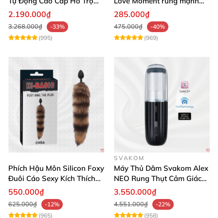
Tự Động Cao Cấp Hỗ Trợ
Love Moment rung mạnh
Gắn Tường
mẽ êm ái
2.190.000₫
285.000₫
3.268.000₫
475.000₫
-33%
-40%
(995)
(969)
SVAKOM
Phích Hậu Môn Silicon Foxy
Máy Thủ Dâm Svakom Alex
Đuôi Cáo Sexy Kích Thích
NEO Rung Thụt Cảm Giác
Đỉnh Cao
Thật, App Điều Khiển
550.000₫
3.550.000₫
625.000₫
4.551.000₫
-12%
-22%
(965)
(958)