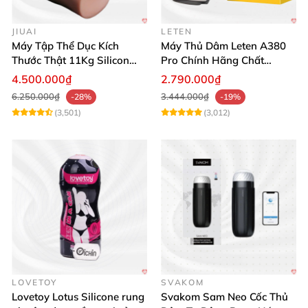
JIUAI
LETEN
Âm Đạo Silicon Bạch Kim Siêu Thật 19Kg Irontech Freya Cao
Máy Tập Thể Dục Kích
Máy Thủ Dâm Leten A380
Cấp
Thước Thật 11Kg Silicon
Pro Chính Hãng Chất
Cao Cấp Nhật Bản
Lượng Cao
4.500.000₫
2.790.000₫
6.250.000₫
3.444.000₫
-28%
-19%
(3,501)
(3,012)
LOVETOY
SVAKOM
Lovetoy Lotus Silicone rung
Svakom Sam Neo Cốc Thủ