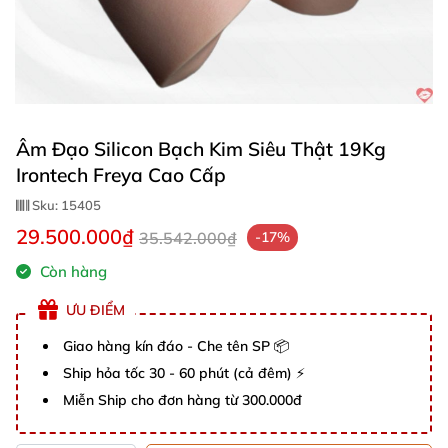
Âm Đạo Silicon Bạch Kim Siêu Thật 19Kg
Irontech Freya Cao Cấp
Sku:
15405
29.500.000₫
35.542.000₫
-17%
Còn hàng
ƯU ĐIỂM
Giao hàng kín đáo - Che tên SP 📦
Ship hỏa tốc 30 - 60 phút (cả đêm) ⚡
Miễn Ship cho đơn hàng từ 300.000đ