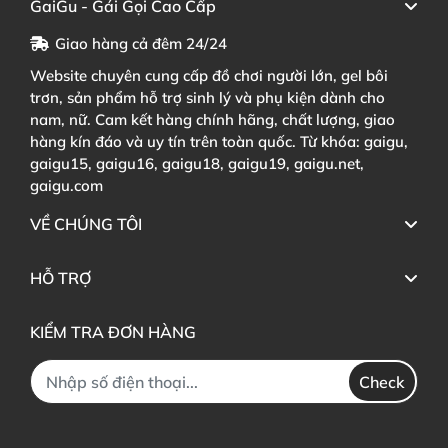
GaiGu - Gái Gọi Cao Cấp
Giao hàng cả đêm 24/24
Website chuyên cung cấp đồ chơi người lớn, gel bôi
trơn, sản phẩm hỗ trợ sinh lý và phụ kiện dành cho
nam, nữ. Cam kết hàng chính hãng, chất lượng, giao
hàng kín đáo và uy tín trên toàn quốc. Từ khóa: gaigu,
gaigu15, gaigu16, gaigu18, gaigu19, gaigu.net,
gaigu.com
VỀ CHÚNG TÔI
HỖ TRỢ
KIỂM TRA ĐƠN HÀNG
Check