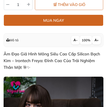
🛒 THÊM VÀO GIỎ
MUA NGAY
Mô tả
−
100%
+
Âm Đạo Giả Hình Mông Siêu Cao Cấp Silicon Bạch
Kim – Irontech Freya: Đỉnh Cao Của Trải Nghiệm
Thân Mật 🎯✨