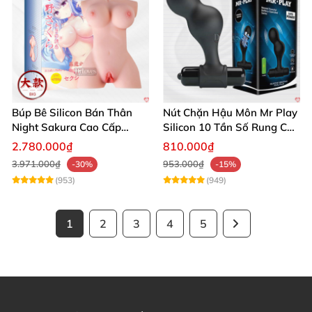
Búp Bê Silicon Bán Thân
Nút Chặn Hậu Môn Mr Play
Night Sakura Cao Cấp
Silicon 10 Tần Số Rung Cao
Rung Đa Chức Năng
Cấp
2.780.000₫
810.000₫
3.971.000₫
953.000₫
-30%
-15%
(953)
(949)
1
2
3
4
5