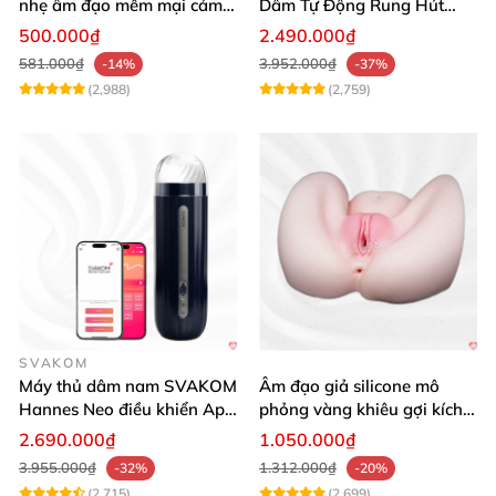
nhẹ âm đạo mềm mại cảm
Dâm Tự Động Rung Hút
giác thật
App Điều Khiển Xa
500.000₫
2.490.000₫
581.000₫
3.952.000₫
-14%
-37%
(2,988)
(2,759)
SVAKOM
Máy thủ dâm nam SVAKOM
Âm đạo giả silicone mô
Hannes Neo điều khiển App
phỏng vàng khiêu gợi kích
tương tác
thích mua
2.690.000₫
1.050.000₫
3.955.000₫
1.312.000₫
-32%
-20%
(2,715)
(2,699)