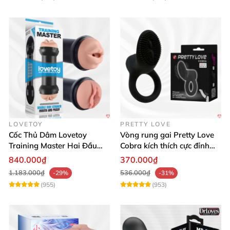
LOVETOY
PRETTY LOVE
Cốc Thủ Dâm Lovetoy
Vòng rung gai Pretty Love
Training Master Hai Đầu
Cobra kích thích cực đỉnh
Siêu Thật, Tăng Khoái Cảm
trải nghiệm
840.000₫
370.000₫
1.183.000₫
536.000₫
-29%
-31%
(955)
(953)