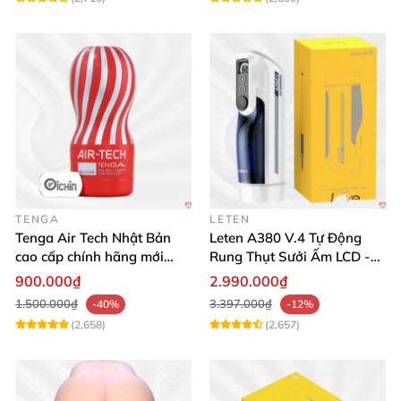
TENGA
LETEN
Tenga Air Tech Nhật Bản
Leten A380 V.4 Tự Động
cao cấp chính hãng mới
Rung Thụt Sưởi Ấm LCD -
seal giá tốt
Mua Ngay
900.000₫
2.990.000₫
1.500.000₫
3.397.000₫
-40%
-12%
(2,658)
(2,657)