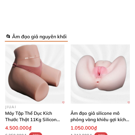
Âm Đạo Silicon Bạch Kim Siêu Thật 19Kg Irontech Freya Cao
Cấp
📂 Âm đạo giả nguyên khối
JIUAI
Máy Tập Thể Dục Kích
Âm đạo giả silicone mô
Thước Thật 11Kg Silicon
phỏng vàng khiêu gợi kích
Cao Cấp Nhật Bản
thích mua
4.500.000₫
1.050.000₫