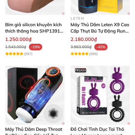
LETEN
Bím giả silicon khuyên kích
Máy Thủ Dâm Leten X9 Cao
thích thăng hoa SHP1391
Cấp Thụt Bú Tự Động Rung
ShopHanhPhuc
Rên
1.250.000₫
2.180.000₫
1.543.000₫
3.963.000₫
-19%
-45%
(997)
(996)
Máy Thủ Dâm Deep Throat
Đồ Chơi Tình Dục Tai Thỏ