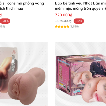
ả silicone mô phỏng vàng
Búp bê tình yêu Nhật Bản min
kích thích mua
mềm mịn, mông tròn quyến r
₫
720.000₫
1.059.000₫
-20%
-32%
699)
(1,638)
Âm đạo giả silicone Leten mềm mại chân thực giá tốt
o giả silicone Leten AD52 ✨