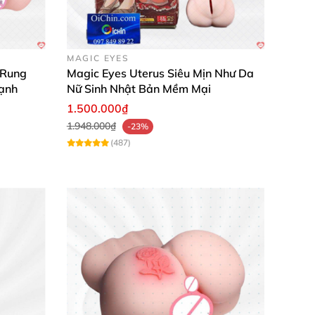
 khác biệt rõ rệt trong mỗi lần thủ dâm."
MAGIC EYES
 Rung
Magic Eyes Uterus Siêu Mịn Như Da
huyện phòng the. Rất đáng tiền mua!"
ạnh
Nữ Sinh Nhật Bản Mềm Mại
1.500.000₫
1.948.000₫
-23%
(487)