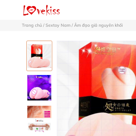
Trang chủ
/
Sextoy Nam
/
Âm đạo giả nguyên khối