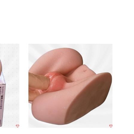
 bé hồng hào tươi tắn như da người thật.
khoái cảm, ôm sát mọi kích cỡ một cách tự
nh.