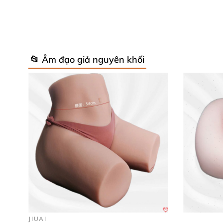
📂 Âm đạo giả nguyên khối
Âm đạo giả Leten AD52 sở hữu thiết kế tinh 
Bên trong âm đạo có nhiều đường gân và bi nổ
nhiên nhất. Sản phẩm phù hợp với mọi đối t
JIUAI