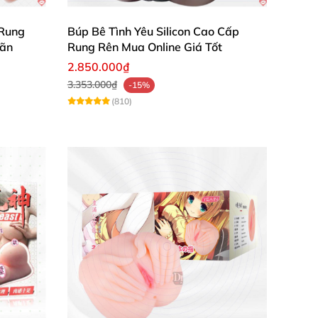
 Rung
Búp Bê Tình Yêu Silicon Cao Cấp
Mãn
Rung Rên Mua Online Giá Tốt
2.850.000₫
3.353.000₫
-15%
(810)