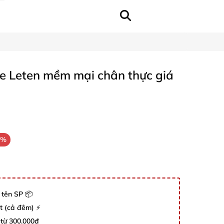
ne Leten mềm mại chân thực giá
2%
 tên SP 📦
út (cả đêm) ⚡
 từ 300.000đ