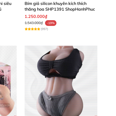
i siêu
Bím giả silicon khuyên kích thích
ũ
thăng hoa SHP1391 ShopHanhPhuc
1.250.000₫
1.543.000₫
-19%
(997)