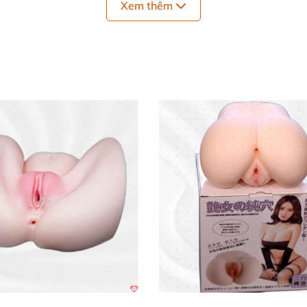
Xem thêm
Âm đạo giả silicone Leten mềm mại chân thực giá tốt
xảo, mô phỏng hoàn hảo các đường nét từ môi lớn đến môi
i tạo ma sát hiệu quả, giúp từng nhịp thụt trở nên đầy 
ượng mong muốn tăng cường ngày càng bản lĩnh phái mạ