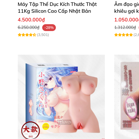
Máy Tập Thể Dục Kích Thước Thật
Âm đạo gi
11Kg Silicon Cao Cấp Nhật Bản
khiêu gợi 
4.500.000₫
1.050.000
6.250.000₫
1.312.000₫
-28%
(3,501)
(2,
Thông số kỹ thuật nổi bật của Âm đạ
Mã sản phẩm
: AD52