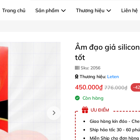
Trang chủ
Sản phẩm
Thương hiệu
Liên hệ
Âm đạo giả silico
tốt
Sku:
2056
Thương hiệu:
Leten
450.000₫
776.000₫
-4
Còn hàng
ƯU ĐIỂM
Giao hàng kín đáo - Che
Ship hỏa tốc 30 - 60 ph
Miễn Ship cho đơn hàng