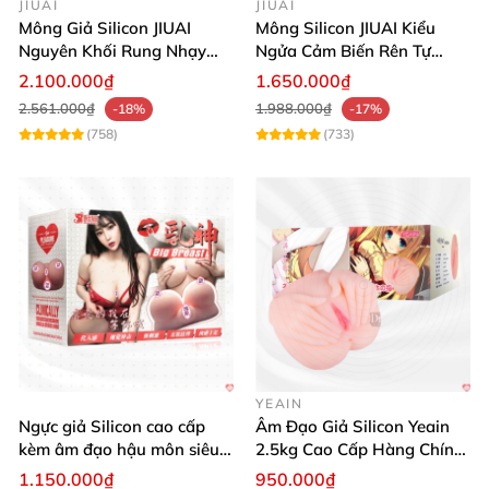
JIUAI
JIUAI
Thanh Tú
Mông Giả Silicon JIUAI
Mông Silicon JIUAI Kiểu
Nguyên Khối Rung Nhạy
Ngửa Cảm Biến Rên Tự
Đừng ngần ngại sở hữu ngay âm đạo giả hoa hồng
Cảm Biến Siêu Thật
Nhiên
2.100.000₫
1.650.000₫
dạng mông siêu mềm mịn cao cấp USA để trải
2.561.000₫
1.988.000₫
-18%
-17%
nghiệm cảm giác thăng hoa, tự tin và hạnh phúc.
(758)
(733)
Mua hàng hôm nay để tận hưởng sự khác biệt và
đảm bảo chất lượng đỉnh cao! 🌟💖
YEAIN
Ngực giả Silicon cao cấp
Âm Đạo Giả Silicon Yeain
kèm âm đạo hậu môn siêu
2.5kg Cao Cấp Hàng Chính
thật BIG BREAST
Hãng
1.150.000₫
950.000₫