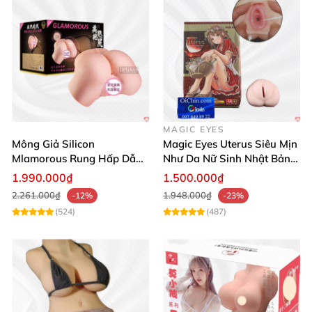
MAGIC EYES
Mông Giả Silicon
Magic Eyes Uterus Siêu Mịn
Mlamorous Rung Hấp Dẫn
Như Da Nữ Sinh Nhật Bản
Tăng Khoái Cảm Mạnh
Mềm Mại
1.990.000₫
1.500.000₫
2.261.000₫
1.948.000₫
-12%
-23%
(524)
(487)