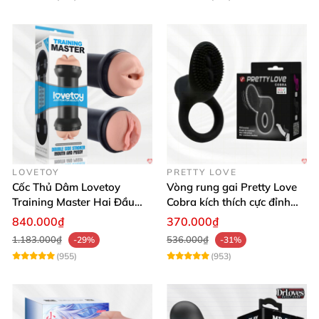
LOVETOY
PRETTY LOVE
Cốc Thủ Dâm Lovetoy
Vòng rung gai Pretty Love
Training Master Hai Đầu
Cobra kích thích cực đỉnh
Siêu Thật, Tăng Khoái Cảm
trải nghiệm
840.000₫
370.000₫
1.183.000₫
536.000₫
-29%
-31%
(955)
(953)