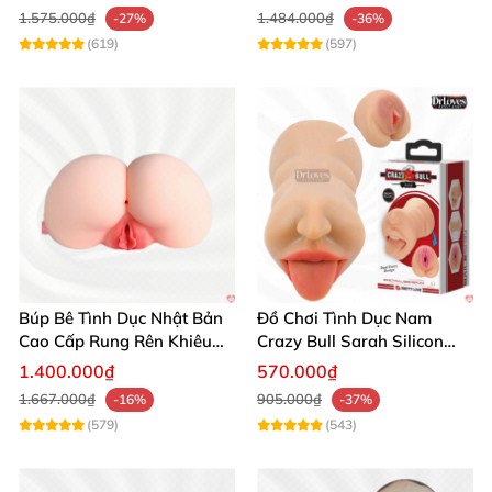
1.575.000₫
1.484.000₫
-27%
-36%
(619)
(597)
Búp Bê Tình Dục Nhật Bản
Đồ Chơi Tình Dục Nam
Cao Cấp Rung Rên Khiêu
Crazy Bull Sarah Silicon
Gợi 2 Lỗ
Cao Cấp
1.400.000₫
570.000₫
1.667.000₫
905.000₫
-16%
-37%
(579)
(543)