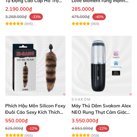
Tự Động Cao Cấp Hỗ Trợ
Love Moment rung mạnh
Gắn Tường
mẽ êm ái
2.190.000₫
285.000₫
3.268.000₫
475.000₫
-33%
-40%
(995)
(969)
SVAKOM
Phích Hậu Môn Silicon Foxy
Máy Thủ Dâm Svakom Alex
Đuôi Cáo Sexy Kích Thích
NEO Rung Thụt Cảm Giác
Đỉnh Cao
Thật, App Điều Khiển
550.000₫
3.550.000₫
625.000₫
4.551.000₫
-12%
-22%
(965)
(958)