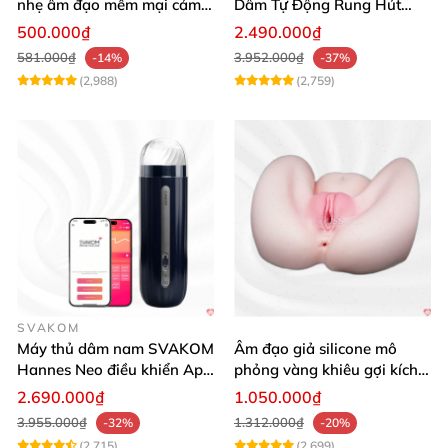
nhẹ âm đạo mềm mại cảm
Dâm Tự Động Rung Hút
giác thật
App Điều Khiển Xa
500.000₫
2.490.000₫
581.000₫
3.952.000₫
-14%
-37%
(2,988)
(2,759)
SVAKOM
Máy thủ dâm nam SVAKOM
Âm đạo giả silicone mô
Hannes Neo điều khiển App
phỏng vàng khiêu gợi kích
tương tác
thích mua
2.690.000₫
1.050.000₫
3.955.000₫
1.312.000₫
-32%
-20%
(2,715)
(2,699)