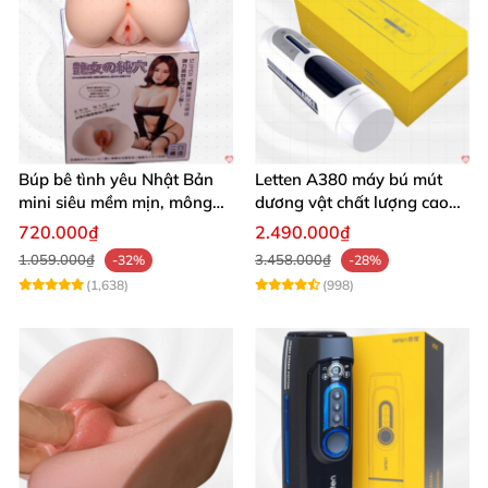
Búp bê tình yêu Nhật Bản
Letten A380 máy bú mút
mini siêu mềm mịn, mông
dương vật chất lượng cao
tròn quyến rũ
giá tốt
720.000₫
2.490.000₫
1.059.000₫
3.458.000₫
-32%
-28%
(1,638)
(998)