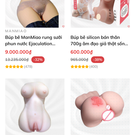
MANMIAO
Búp bê ManMiao rung sưởi
Búp bê silicon bán thân
phun nước Ejaculation
700g âm đạo giả thật sống
Queen chuẩn
động, giá tốt
9.000.000₫
600.000₫
13.235.000₫
965.000₫
-32%
-38%
(478)
(400)