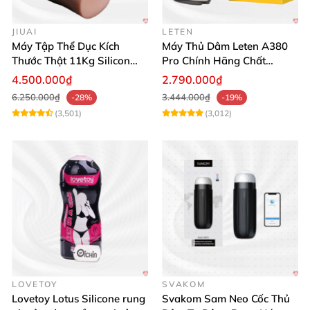
JIUAI
LETEN
Máy Tập Thể Dục Kích
Máy Thủ Dâm Leten A380
Thước Thật 11Kg Silicon
Pro Chính Hãng Chất
Cao Cấp Nhật Bản
Lượng Cao
4.500.000₫
2.790.000₫
6.250.000₫
3.444.000₫
-28%
-19%
(3,501)
(3,012)
LOVETOY
SVAKOM
Lovetoy Lotus Silicone rung
Svakom Sam Neo Cốc Thủ