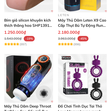
LETEN
Bím giả silicon khuyên kích
Máy Thủ Dâm Leten X9 Cao
thích thăng hoa SHP1391
Cấp Thụt Bú Tự Động Rung
ShopHanhPhuc
Rên
1.250.000₫
2.180.000₫
1.543.000₫
3.963.000₫
-19%
-45%
(997)
(996)
Máy Thủ Dâm Deep Throat
Đồ Chơi Tình Dục Tai Thỏ