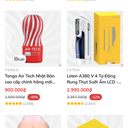
TENGA
LETEN
Tenga Air Tech Nhật Bản
Leten A380 V.4 Tự Động
cao cấp chính hãng mới
Rung Thụt Sưởi Ấm LCD -
seal giá tốt
Mua Ngay
900.000₫
2.990.000₫
1.500.000₫
3.397.000₫
-40%
-12%
(2,658)
(2,657)