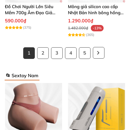
Đồ Chơi Người Lớn Siêu
Mông giả silicon cao cấp
Mềm 700g Âm Đạo Giả
Nhật Bản hình bông hồng
Silicon Tự Sướng
siêu thực
590.000₫
1.290.000₫
(375)
1.482.000₫
-13%
(365)
1
2
3
4
5
📂 Sextoy Nam