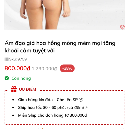
Âm đạo giả hoa hồng mông mềm mại tăng
khoái cảm tuyệt vời
Sku:
9759
800.000₫
1.290.000₫
-38%
Còn hàng
ƯU ĐIỂM
Giao hàng kín đáo - Che tên SP 📦
Ship hỏa tốc 30 - 60 phút (cả đêm) ⚡
Miễn Ship cho đơn hàng từ 300.000đ