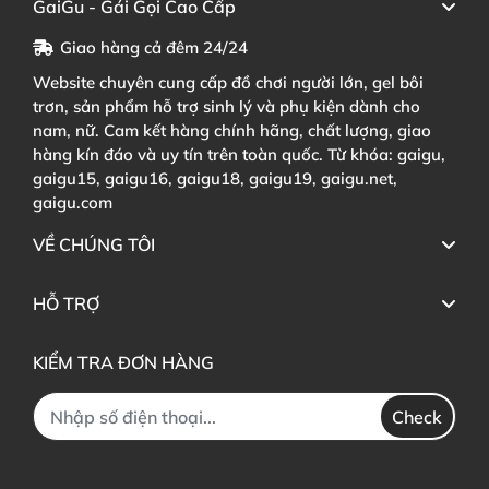
GaiGu - Gái Gọi Cao Cấp
Giao hàng cả đêm 24/24
Website chuyên cung cấp đồ chơi người lớn, gel bôi
trơn, sản phẩm hỗ trợ sinh lý và phụ kiện dành cho
nam, nữ. Cam kết hàng chính hãng, chất lượng, giao
hàng kín đáo và uy tín trên toàn quốc. Từ khóa: gaigu,
gaigu15, gaigu16, gaigu18, gaigu19, gaigu.net,
gaigu.com
VỀ CHÚNG TÔI
HỖ TRỢ
KIỂM TRA ĐƠN HÀNG
Check