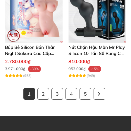
Búp Bê Silicon Bán Thân
Nút Chặn Hậu Môn Mr Play
Night Sakura Cao Cấp
Silicon 10 Tần Số Rung Cao
Rung Đa Chức Năng
Cấp
2.780.000₫
810.000₫
3.971.000₫
953.000₫
-30%
-15%
(953)
(949)
1
2
3
4
5