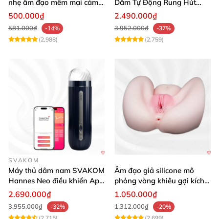
nhẹ âm đạo mềm mại cảm
Dâm Tự Động Rung Hút
giác thật
App Điều Khiển Xa
500.000₫
2.490.000₫
581.000₫
3.952.000₫
-14%
-37%
(2,988)
(2,759)
SVAKOM
Máy thủ dâm nam SVAKOM
Âm đạo giả silicone mô
Hannes Neo điều khiển App
phỏng vàng khiêu gợi kích
tương tác
thích mua
2.690.000₫
1.050.000₫
3.955.000₫
1.312.000₫
-32%
-20%
(2,715)
(2,699)