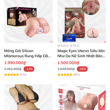
MAGIC EYES
Mông Giả Silicon
Magic Eyes Uterus Siêu Mịn
Mlamorous Rung Hấp Dẫn
Như Da Nữ Sinh Nhật Bản
Tăng Khoái Cảm Mạnh
Mềm Mại
1.990.000₫
1.500.000₫
2.261.000₫
1.948.000₫
-12%
-23%
(524)
(487)