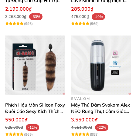
Tự Động Cao Cấp Hỗ Trợ
Love Moment rung mạnh
Gắn Tường
mẽ êm ái
2.190.000₫
285.000₫
3.268.000₫
475.000₫
-33%
-40%
(995)
(969)
SVAKOM
Phích Hậu Môn Silicon Foxy
Máy Thủ Dâm Svakom Alex
Đuôi Cáo Sexy Kích Thích
NEO Rung Thụt Cảm Giác
Đỉnh Cao
Thật, App Điều Khiển
550.000₫
3.550.000₫
625.000₫
4.551.000₫
-12%
-22%
(965)
(958)