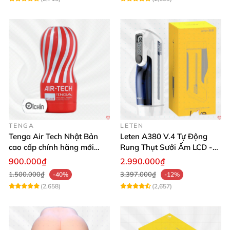
TENGA
LETEN
Tenga Air Tech Nhật Bản
Leten A380 V.4 Tự Động
cao cấp chính hãng mới
Rung Thụt Sưởi Ấm LCD -
seal giá tốt
Mua Ngay
900.000₫
2.990.000₫
1.500.000₫
3.397.000₫
-40%
-12%
(2,658)
(2,657)