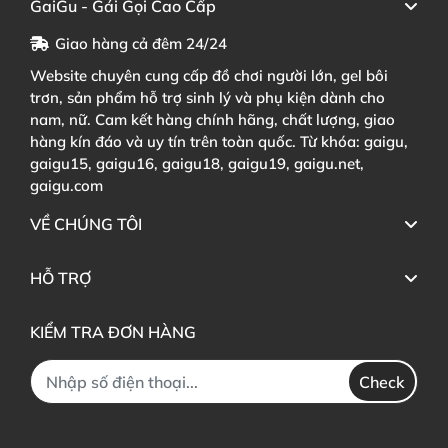
GaiGu - Gái Gọi Cao Cấp
Giao hàng cả đêm 24/24
Website chuyên cung cấp đồ chơi người lớn, gel bôi
trơn, sản phẩm hỗ trợ sinh lý và phụ kiện dành cho
nam, nữ. Cam kết hàng chính hãng, chất lượng, giao
hàng kín đáo và uy tín trên toàn quốc. Từ khóa: gaigu,
gaigu15, gaigu16, gaigu18, gaigu19, gaigu.net,
gaigu.com
VỀ CHÚNG TÔI
HỖ TRỢ
KIỂM TRA ĐƠN HÀNG
Check