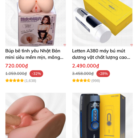
Búp bê tình yêu Nhật Bản
Letten A380 máy bú mút
mini siêu mềm mịn, mông
dương vật chất lượng cao
tròn quyến rũ
giá tốt
720.000₫
2.490.000₫
1.059.000₫
3.458.000₫
-32%
-28%
(1,638)
(998)