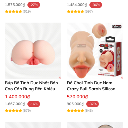
1.575.000₫
1.484.000₫
-27%
-36%
(619)
(597)
Búp Bê Tình Dục Nhật Bản
Đồ Chơi Tình Dục Nam
Cao Cấp Rung Rên Khiêu
Crazy Bull Sarah Silicon
Gợi 2 Lỗ
Cao Cấp
1.400.000₫
570.000₫
1.667.000₫
905.000₫
-16%
-37%
(579)
(543)