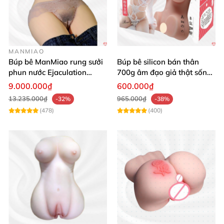
MANMIAO
Búp bê ManMiao rung sưởi
Búp bê silicon bán thân
phun nước Ejaculation
700g âm đạo giả thật sống
Queen chuẩn
động, giá tốt
9.000.000₫
600.000₫
13.235.000₫
965.000₫
-32%
-38%
(478)
(400)