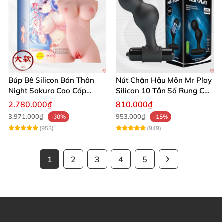
Búp Bê Silicon Bán Thân
Nút Chặn Hậu Môn Mr Play
Night Sakura Cao Cấp
Silicon 10 Tần Số Rung Cao
Rung Đa Chức Năng
Cấp
2.780.000₫
810.000₫
3.971.000₫
953.000₫
-30%
-15%
(953)
(949)
1
2
3
4
5