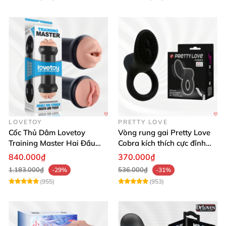
LOVETOY
PRETTY LOVE
Cốc Thủ Dâm Lovetoy
Vòng rung gai Pretty Love
Training Master Hai Đầu
Cobra kích thích cực đỉnh
Siêu Thật, Tăng Khoái Cảm
trải nghiệm
840.000₫
370.000₫
1.183.000₫
536.000₫
-29%
-31%
(955)
(953)