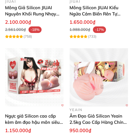
JIUAI
JIUAI
hàng nhanh." – Lê Hoàng
Mông Giả Silicon JIUAI
Mông Silicon JIUAI Kiểu
Nguyên Khối Rung Nhạy
Ngửa Cảm Biến Rên Tự
Cảm Biến Siêu Thật
Nhiên
2.100.000₫
1.650.000₫
2.561.000₫
1.988.000₫
-18%
-17%
Hãy nhanh tay trải nghiệm âm đạo giả trong suốt
(758)
(733)
AD05 để nâng tầm cảm xúc và thăng hoa từng phút
giây. Mua hàng ngay hôm nay tại Chúng tôi để nhận
được hỗ trợ tư vấn miễn phí và nhiều ưu đãi hấp dẫn!
🌈🛒
YEAIN
Ngực giả Silicon cao cấp
Âm Đạo Giả Silicon Yeain
kèm âm đạo hậu môn siêu
2.5kg Cao Cấp Hàng Chính
thật BIG BREAST
Hãng
1.150.000₫
950.000₫