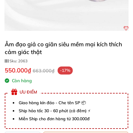
Âm đạo giả co giãn siêu mềm mại kích thích
cảm giác thật
Sku:
2063
550.000₫
663.000₫
-17%
Còn hàng
ƯU ĐIỂM
Giao hàng kín đáo - Che tên SP 📦
Ship hỏa tốc 30 - 60 phút (cả đêm) ⚡
Miễn Ship cho đơn hàng từ 300.000đ