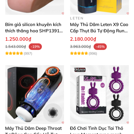
LETEN
Bím giả silicon khuyên kích
Máy Thủ Dâm Leten X9 Cao
thích thăng hoa SHP1391
Cấp Thụt Bú Tự Động Rung
ShopHanhPhuc
Rên
1.250.000₫
2.180.000₫
1.543.000₫
3.963.000₫
-19%
-45%
(997)
(996)
Máy Thủ Dâm Deep Throat
Đồ Chơi Tình Dục Tai Thỏ