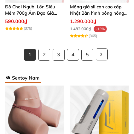
Đồ Chơi Người Lớn Siêu
Mông giả silicon cao cấp
Mềm 700g Âm Đạo Giả
Nhật Bản hình bông hồng
Silicon Tự Sướng
siêu thực
590.000₫
1.290.000₫
(375)
1.482.000₫
-13%
(365)
1
2
3
4
5
📂 Sextoy Nam