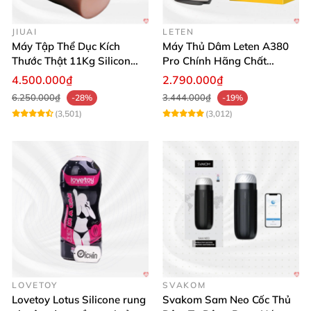
JIUAI
LETEN
Máy Tập Thể Dục Kích
Máy Thủ Dâm Leten A380
Thước Thật 11Kg Silicon
Pro Chính Hãng Chất
Cao Cấp Nhật Bản
Lượng Cao
4.500.000₫
2.790.000₫
6.250.000₫
3.444.000₫
-28%
-19%
(3,501)
(3,012)
LOVETOY
SVAKOM
Lovetoy Lotus Silicone rung
Svakom Sam Neo Cốc Thủ