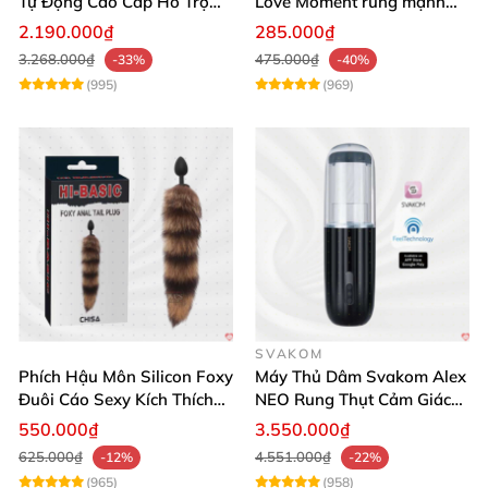
Tự Động Cao Cấp Hỗ Trợ
Love Moment rung mạnh
Gắn Tường
mẽ êm ái
2.190.000₫
285.000₫
3.268.000₫
475.000₫
-33%
-40%
(995)
(969)
SVAKOM
Phích Hậu Môn Silicon Foxy
Máy Thủ Dâm Svakom Alex
Đuôi Cáo Sexy Kích Thích
NEO Rung Thụt Cảm Giác
Đỉnh Cao
Thật, App Điều Khiển
550.000₫
3.550.000₫
625.000₫
4.551.000₫
-12%
-22%
(965)
(958)