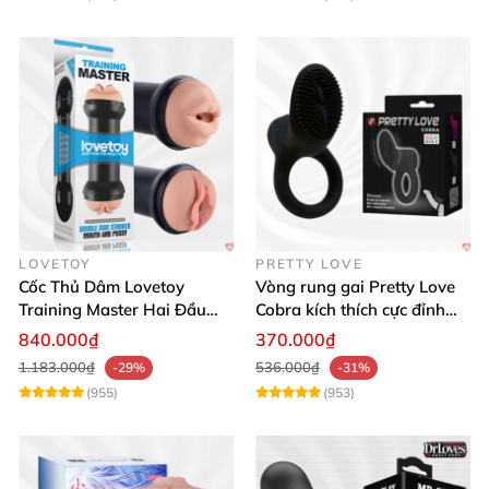
LOVETOY
PRETTY LOVE
Cốc Thủ Dâm Lovetoy
Vòng rung gai Pretty Love
Training Master Hai Đầu
Cobra kích thích cực đỉnh
Siêu Thật, Tăng Khoái Cảm
trải nghiệm
840.000₫
370.000₫
1.183.000₫
536.000₫
-29%
-31%
(955)
(953)