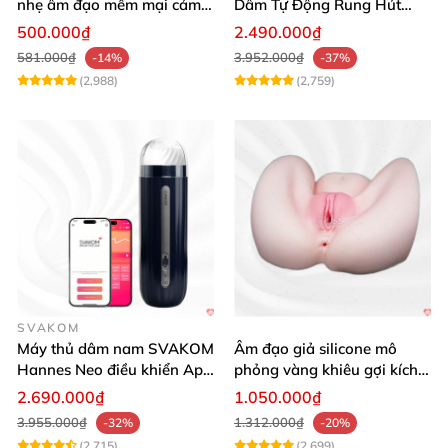
nhẹ âm đạo mềm mại cảm
Dâm Tự Động Rung Hút
giác thật
App Điều Khiển Xa
500.000₫
2.490.000₫
581.000₫
3.952.000₫
-14%
-37%
(2,988)
(2,759)
SVAKOM
Máy thủ dâm nam SVAKOM
Âm đạo giả silicone mô
Hannes Neo điều khiển App
phỏng vàng khiêu gợi kích
tương tác
thích mua
2.690.000₫
1.050.000₫
3.955.000₫
1.312.000₫
-32%
-20%
(2,715)
(2,699)