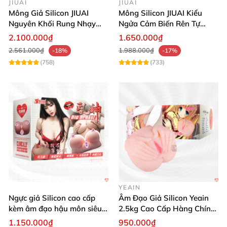
JIUAI
JIUAI
Mông Giả Silicon JIUAI
Mông Silicon JIUAI Kiểu
Nguyên Khối Rung Nhạy
Ngửa Cảm Biến Rên Tự
Cảm Biến Siêu Thật
Nhiên
Âm Đạo Giả Cao Cấp Nhật Bản Siêu Mềm Rung Cực Đã
2.100.000₫
1.650.000₫
2.561.000₫
1.988.000₫
-18%
-17%
(758)
(733)
Âm Đạo Giả Cao Cấp Nhật Bản Siêu Mềm Rung Cực Đã
Âm Đạo Giả Cao Cấp Nhật Bản Siêu Mềm Rung Cực Đã
YEAIN
Hướng Dẫn Sử Dụng Đơn Giản & An Toàn
Ngực giả Silicon cao cấp
Âm Đạo Giả Silicon Yeain
✅
kèm âm đạo hậu môn siêu
2.5kg Cao Cấp Hàng Chính
thật BIG BREAST
Hãng
1.150.000₫
950.000₫