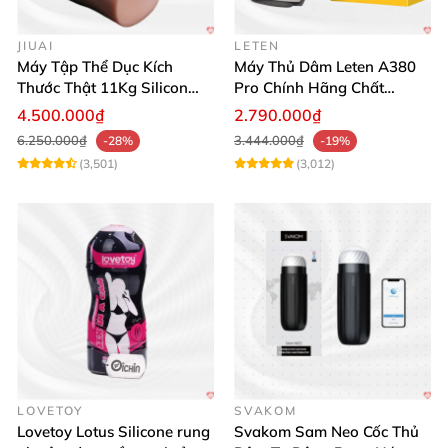
JIUAI
LETEN
Máy Tập Thể Dục Kích
Máy Thủ Dâm Leten A380
Thước Thật 11Kg Silicon
Pro Chính Hãng Chất
Cao Cấp Nhật Bản
Lượng Cao
4.500.000₫
2.790.000₫
6.250.000₫
3.444.000₫
-28%
-19%
(3,501)
(3,012)
LOVETOY
SVAKOM
Lovetoy Lotus Silicone rung
Svakom Sam Neo Cốc Thủ