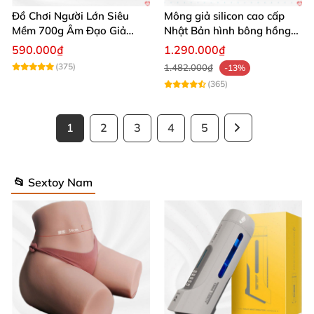
Đồ Chơi Người Lớn Siêu
Mông giả silicon cao cấp
Mềm 700g Âm Đạo Giả
Nhật Bản hình bông hồng
Silicon Tự Sướng
siêu thực
590.000₫
1.290.000₫
(375)
1.482.000₫
-13%
(365)
1
2
3
4
5
📂 Sextoy Nam