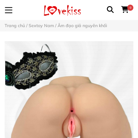
0
Trang chủ
/
Sextoy Nam
/
Âm đạo giả nguyên khối