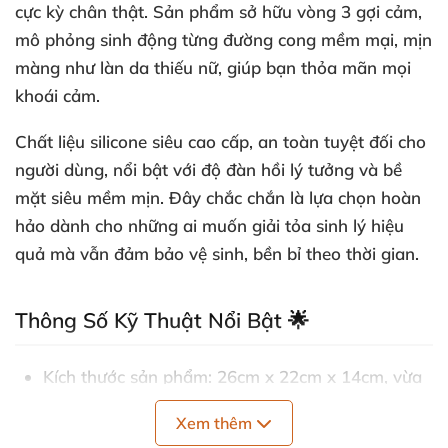
cực kỳ chân thật. Sản phẩm sở hữu vòng 3 gợi cảm,
mô phỏng sinh động từng đường cong mềm mại, mịn
màng như làn da thiếu nữ, giúp bạn thỏa mãn mọi
khoái cảm.
Chất liệu silicone siêu cao cấp, an toàn tuyệt đối cho
người dùng, nổi bật với độ đàn hồi lý tưởng và bề
mặt siêu mềm mịn. Đây chắc chắn là lựa chọn hoàn
hảo dành cho những ai muốn giải tỏa sinh lý hiệu
quả mà vẫn đảm bảo vệ sinh, bền bỉ theo thời gian.
Thông Số Kỹ Thuật Nổi Bật 🌟
Kích thước sản phẩm: 26cm x 22cm x 14cm, vừa
vặn tạo cảm giác thật.
Xem thêm