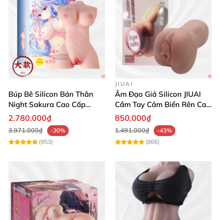
JIUAI
Búp Bê Silicon Bán Thân
Âm Đạo Giả Silicon JIUAI
Night Sakura Cao Cấp
Cầm Tay Cảm Biến Rên Cao
Rung Đa Chức Năng
Cấp Mới
2.780.000₫
850.000₫
3.971.000₫
1.491.000₫
-30%
-43%
(953)
(866)
Âm Đạo Giả Cao Cấp Nhật Bản Siêu Mềm Rung Cực Đã