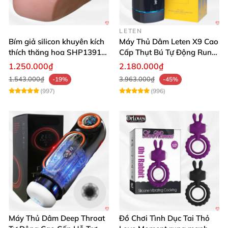
LETEN
Bím giả silicon khuyên kích
Máy Thủ Dâm Leten X9 Cao
thích thăng hoa SHP1391
Cấp Thụt Bú Tự Động Rung
ShopHanhPhuc
Rên
1.250.000₫
2.180.000₫
1.543.000₫
3.963.000₫
-19%
-45%
(997)
(996)
Máy Thủ Dâm Deep Throat
Đồ Chơi Tình Dục Tai Thỏ