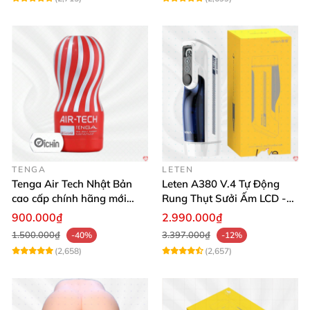
TENGA
LETEN
Tenga Air Tech Nhật Bản
Leten A380 V.4 Tự Động
cao cấp chính hãng mới
Rung Thụt Sưởi Ấm LCD -
seal giá tốt
Mua Ngay
900.000₫
2.990.000₫
1.500.000₫
3.397.000₫
-40%
-12%
(2,658)
(2,657)