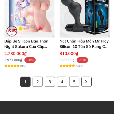
Búp Bê Silicon Bán Thân
Nút Chặn Hậu Môn Mr Play
Night Sakura Cao Cấp
Silicon 10 Tần Số Rung Cao
Rung Đa Chức Năng
Cấp
2.780.000₫
810.000₫
3.971.000₫
953.000₫
-30%
-15%
(953)
(949)
1
2
3
4
5