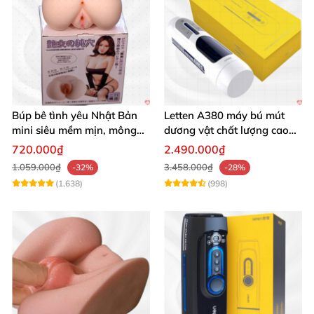
Búp bê tình yêu Nhật Bản
Letten A380 máy bú mút
mini siêu mềm mịn, mông
dương vật chất lượng cao
tròn quyến rũ
giá tốt
720.000₫
2.490.000₫
1.059.000₫
3.458.000₫
-32%
-28%
(1,638)
(998)