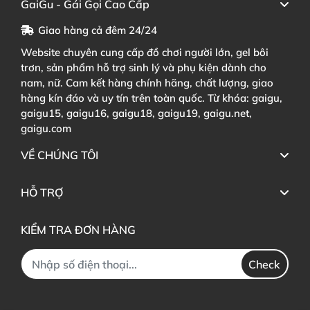
GaiGu - Gái Gọi Cao Cấp
Giao hàng cả đêm 24/24
Website chuyên cung cấp đồ chơi người lớn, gel bôi
trơn, sản phẩm hỗ trợ sinh lý và phụ kiện dành cho
nam, nữ. Cam kết hàng chính hãng, chất lượng, giao
hàng kín đáo và uy tín trên toàn quốc. Từ khóa: gaigu,
gaigu15, gaigu16, gaigu18, gaigu19, gaigu.net,
gaigu.com
VỀ CHÚNG TÔI
HỖ TRỢ
KIỂM TRA ĐƠN HÀNG
Check