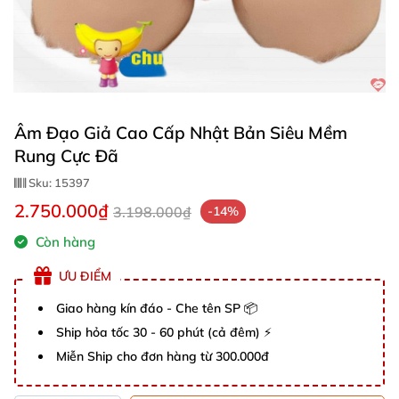
Âm Đạo Giả Cao Cấp Nhật Bản Siêu Mềm
Rung Cực Đã
Sku:
15397
2.750.000₫
3.198.000₫
-14%
Còn hàng
ƯU ĐIỂM
Giao hàng kín đáo - Che tên SP 📦
Ship hỏa tốc 30 - 60 phút (cả đêm) ⚡
Miễn Ship cho đơn hàng từ 300.000đ