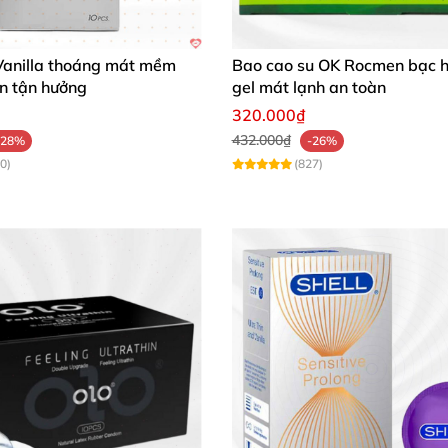
anilla thoáng mát mềm
Bao cao su OK Rocmen bạc
n tận hưởng
gel mát lạnh an toàn
320.000₫
432.000₫
-28%
-26%
0)
(827)
Shell Intense siêu mỏng 0.04mm hộp 3 cái tăng khoái cảm
i 🎒
ên mình cho những chuyến du lịch, công tác dài ngày. Đ