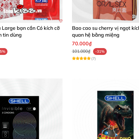
Hộp 3 cái
05 năm
 Large bạn cần Có kích cỡ
Bao cao su cherry vị ngọt kíc
n tin dùng
quan hệ bằng miệng
Nơi khô ráo, thoáng mát
70.000₫
101.000₫
25%
-31%
(7)
 ưu ✔️
vùng đầu bao, sau đó đeo lên dương vật đang cương cứng 
thắt miệng bao và vứt đúng nơi quy định.
 Intense 💬