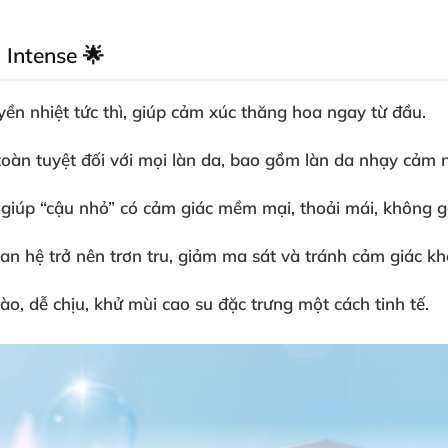
 Intense 🌟
ền nhiệt tức thì, giúp cảm xúc thăng hoa ngay từ đầu.
toàn tuyệt đối với mọi làn da, bao gồm làn da nhạy cảm 
t giúp “cậu nhỏ” có cảm giác mềm mại, thoải mái, không 
an hệ trở nên trơn tru, giảm ma sát và tránh cảm giác khô
o, dễ chịu, khử mùi cao su đặc trưng một cách tinh tế.