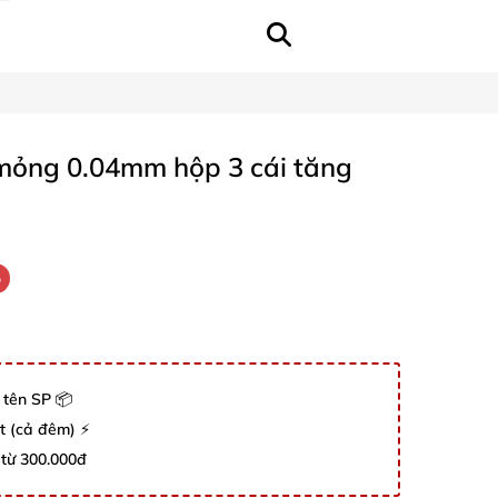
u mỏng 0.04mm hộp 3 cái tăng
%
 tên SP 📦
út (cả đêm) ⚡
 từ 300.000đ