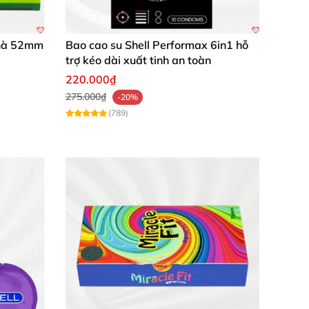
 hà 52mm
Bao cao su Shell Performax 6in1 hỗ
trợ kéo dài xuất tinh an toàn
220.000₫
275.000₫
-20%
(789)
ồng thời, đây là sự lựa chọn lý tưởng cho