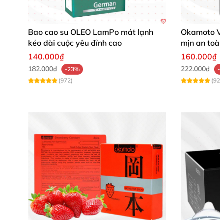
Bao cao su OLEO LamPo mát lạnh
Okamoto V
kéo dài cuộc yêu đỉnh cao
mịn an toà
140.000₫
160.000₫
182.000₫
222.000₫
-23%
(972)
(92
Thiết kế tiện lợi, phù hợp mọi cuộc vu
Hộp gồm 3 chiếc nhỏ gọn, dễ dàng mang theo b