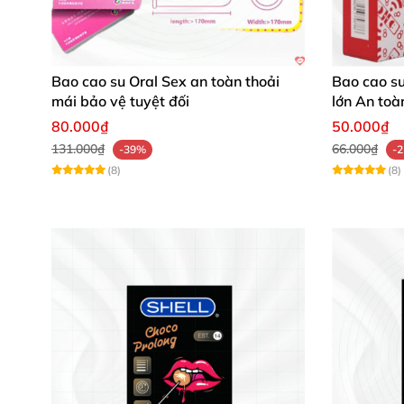
Quy cách
Hạn sử dụng
Bao cao su Oral Sex an toàn thoải
Bao cao su
mái bảo vệ tuyệt đối
lớn An toà
Bảo quản
80.000₫
50.000₫
131.000₫
66.000₫
-39%
-
(8)
(8)
Cách sử dụng chuẩn cho hiệu quả tối
Xé nhẹ góc bao cao su, bóp ra hết không khí 
bao rồi rút nhẹ tránh làm tràn tinh dịch, rồi 
Phản hồi từ khách hàng sử dụng Shell