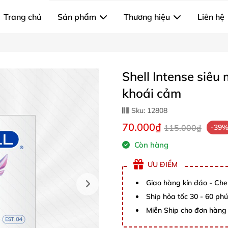
Trang chủ
Sản phẩm
Thương hiệu
Liên hệ
Shell Intense siê
khoái cảm
Sku:
12808
70.000₫
115.000₫
-39
Còn hàng
ƯU ĐIỂM
Giao hàng kín đáo - Che
Ship hỏa tốc 30 - 60 ph
Miễn Ship cho đơn hàng