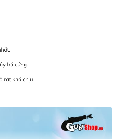
nhất.
gây bó cứng.
 rát khó chịu.