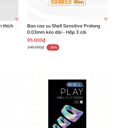
h thích
Bao cao su Shell Sensitive Prolong
0.03mm kéo dài - Hộp 3 cái
95.000₫
148.000₫
-36%
rồi vuốt đến gốc. Sau khi kết thúc, giữ miệng