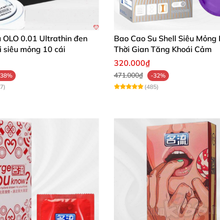
ủa dòng bao cao su siêu mỏng, không cần mua số lượng 
 Intense 📊
 OLO 0.01 Ultrathin đen
Bao Cao Su Shell Siêu Mỏng 
 siêu mỏng 10 cái
Thời Gian Tăng Khoái Cảm
320.000₫
471.000₫
-38%
-32%
7)
(485)
Siêu mỏng 0.04mm
52mm
100% cao su Latex tự nhiên
Mượt mà, hỗ trợ trơn tru
Vani dịu nhẹ