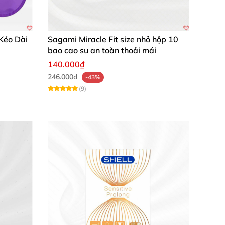
lớn cùng lúc.
Kéo Dài
Sagami Miracle Fit size nhỏ hộp 10
bao cao su an toàn thoải mái
140.000₫
246.000₫
-43%
(9)