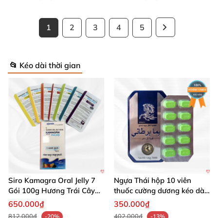
1
2
3
4
5
📂 Kéo dài thời gian
Siro Kamagra Oral Jelly 7
Ngựa Thái hộp 10 viên
Gói 100g Hương Trái Cây
thuốc cường dương kéo dài
Tăng Cường Sinh Lý Nam
cực mạnh
650.000₫
350.000₫
812.000₫
402.000₫
-20%
-13%