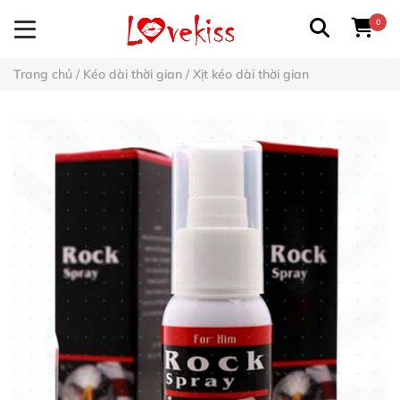
0
Trang chủ
/
Kéo dài thời gian
/
Xịt kéo dài thời gian