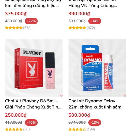
5ml đen tăng cường hiệu
Hãng VN Tăng Cường
quả
Phong Độ Kéo Dài
375.000₫
390.000₫
480.000₫
591.000₫
-22%
-34%
(379)
(372)
Chai Xịt Playboy Đỏ 5ml –
Chai xịt Dynamo Delay
Giải Pháp Chống Xuất Tinh
22ml chống xuất tinh sớm
Hiệu Quả
kéo dài hiệu quả
250.000₫
500.000₫
417.000₫
574.000₫
-40%
-13%
(367)
(184)