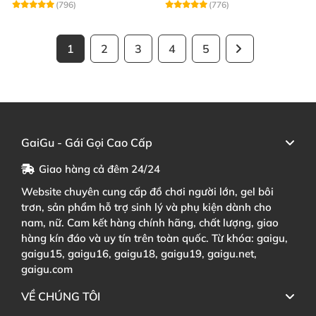
(796)
(776)
1
2
3
4
5
GaiGu - Gái Gọi Cao Cấp
Giao hàng cả đêm 24/24
Website chuyên cung cấp đồ chơi người lớn, gel bôi
trơn, sản phẩm hỗ trợ sinh lý và phụ kiện dành cho
nam, nữ. Cam kết hàng chính hãng, chất lượng, giao
hàng kín đáo và uy tín trên toàn quốc. Từ khóa: gaigu,
gaigu15, gaigu16, gaigu18, gaigu19, gaigu.net,
gaigu.com
VỀ CHÚNG TÔI