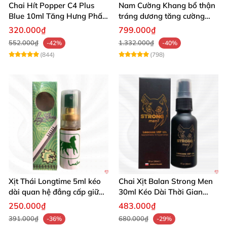
Chai Hít Popper C4 Plus
Nam Cường Khang bổ thận
Blue 10ml Tăng Hưng Phấn
tráng dương tăng cường
Mạnh Mẽ
sinh lực bền lâu
320.000₫
799.000₫
552.000₫
1.332.000₫
-42%
-40%
(844)
(798)
Xịt Thái Longtime 5ml kéo
Chai Xịt Balan Strong Men
dài quan hệ đẳng cấp giữ
30ml Kéo Dài Thời Gian
cuộc yêu
Quan Hệ
250.000₫
483.000₫
391.000₫
680.000₫
-36%
-29%