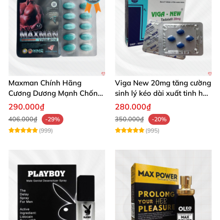
Maxman Chính Hãng
Viga New 20mg tăng cường
Cương Dương Mạnh Chống
sinh lý kéo dài xuất tinh hộp
Xuất Tinh Sớm Hộp 10
4 viên
290.000₫
280.000₫
406.000₫
350.000₫
-29%
-20%
(999)
(995)