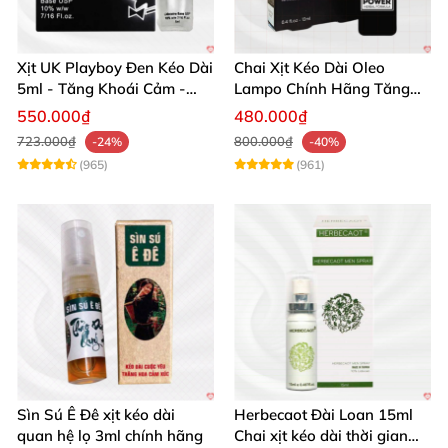
Xịt UK Playboy Đen Kéo Dài
Chai Xịt Kéo Dài Oleo
5ml - Tăng Khoái Cảm -
Lampo Chính Hãng Tăng
Đặt Ngay
Cường Sức Mạnh Nam
550.000₫
480.000₫
723.000₫
800.000₫
-24%
-40%
(965)
(961)
Sìn Sú Ê Đê xịt kéo dài
Herbecaot Đài Loan 15ml
quan hệ lọ 3ml chính hãng
Chai xịt kéo dài thời gian