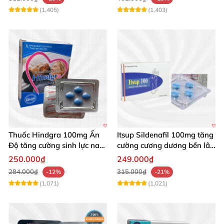
(1,405)
(1,403)
Thuốc Hindgra 100mg Ấn
Itsup Sildenafil 100mg tăng
Độ tăng cường sinh lực nam
cường cương dương bền lâu
chống xuất tinh sớm
nam
250.000₫
249.000₫
284.000₫
315.000₫
-12%
-21%
(1,071)
(1,021)