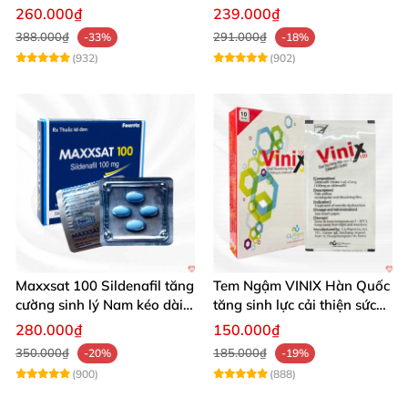
hiệu quả
260.000₫
239.000₫
388.000₫
291.000₫
-33%
-18%
(932)
(902)
Maxxsat 100 Sildenafil tăng
Tem Ngậm VINIX Hàn Quốc
cường sinh lý Nam kéo dài
tăng sinh lực cải thiện sức
hiệu quả
khỏe phái mạnh
280.000₫
150.000₫
350.000₫
185.000₫
-20%
-19%
(900)
(888)