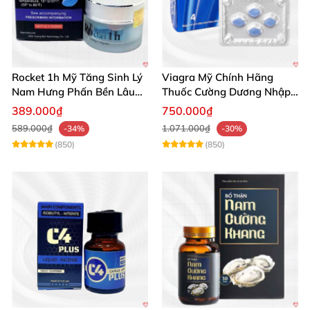
Rocket 1h Mỹ Tăng Sinh Lý
Viagra Mỹ Chính Hãng
Nam Hưng Phấn Bền Lâu
Thuốc Cường Dương Nhập
Mạnh Mẽ
Khẩu Chính Ngạch
389.000₫
750.000₫
589.000₫
1.071.000₫
-34%
-30%
(850)
(850)