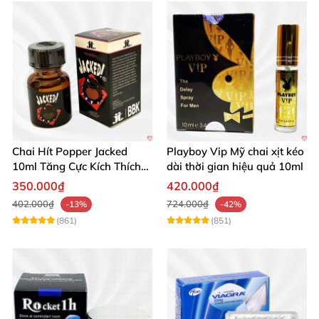
Chai Hít Popper Jacked
Playboy Vip Mỹ chai xịt kéo
10ml Tăng Cực Kích Thích
dài thời gian hiệu quả 10ml
Mạnh Mẽ
350.000₫
420.000₫
402.000₫
724.000₫
-13%
-42%
(861)
(851)