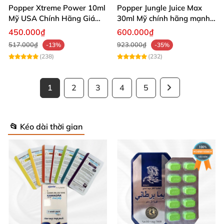
Popper Xtreme Power 10ml
Popper Jungle Juice Max
Mỹ USA Chính Hãng Giá
30ml Mỹ chính hãng mạnh
Tốt Mua Ngay
kích thích phê
450.000₫
600.000₫
517.000₫
923.000₫
-13%
-35%
(238)
(232)
1
2
3
4
5
📂 Kéo dài thời gian