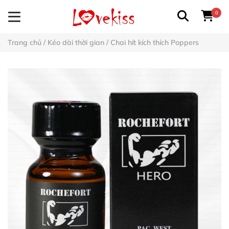
0
Trang chủ
/
Kéo dài thời gian
/
Chai hít kích thích Poppers