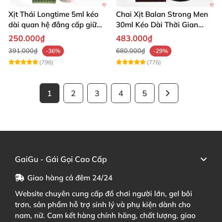
Xịt Thái Longtime 5ml kéo
Chai Xịt Balan Strong Men
dài quan hệ đẳng cấp giữ
30ml Kéo Dài Thời Gian
cuộc yêu
Quan Hệ
250.000₫
483.000₫
391.000₫
680.000₫
-36%
-29%
(796)
(776)
1
2
3
4
5
GaiGu - Gái Gọi Cao Cấp
Giao hàng cả đêm 24/24
Website chuyên cung cấp đồ chơi người lớn, gel bôi
trơn, sản phẩm hỗ trợ sinh lý và phụ kiện dành cho
nam, nữ. Cam kết hàng chính hãng, chất lượng, giao