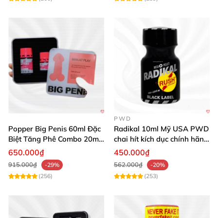
PWD
Popper Big Penis 60ml Đặc
Radikal 10ml Mỹ USA PWD
Biệt Tăng Phê Combo 20ml
chai hít kích dục chính hãng
40ml
siêu mạnh
650.000₫
450.000₫
915.000₫
562.000₫
-29%
-20%
(256)
(253)