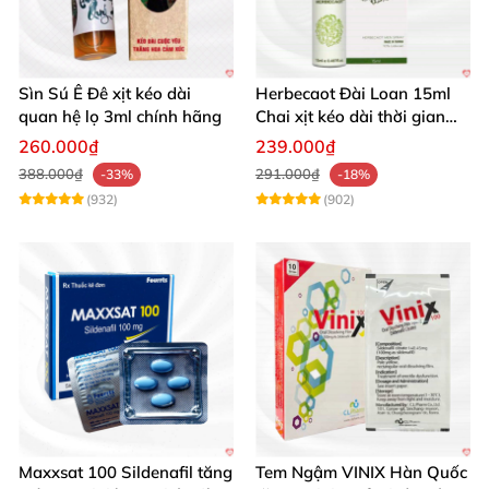
Sìn Sú Ê Đê xịt kéo dài
Herbecaot Đài Loan 15ml
quan hệ lọ 3ml chính hãng
Chai xịt kéo dài thời gian
hiệu quả
260.000₫
239.000₫
388.000₫
291.000₫
-33%
-18%
(932)
(902)
Maxxsat 100 Sildenafil tăng
Tem Ngậm VINIX Hàn Quốc