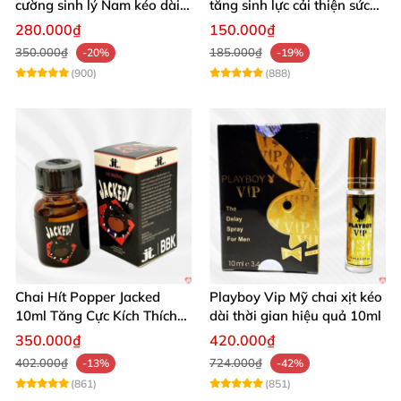
cường sinh lý Nam kéo dài
tăng sinh lực cải thiện sức
hiệu quả
khỏe phái mạnh
280.000₫
150.000₫
350.000₫
185.000₫
-20%
-19%
(900)
(888)
Chai Hít Popper Jacked
Playboy Vip Mỹ chai xịt kéo
10ml Tăng Cực Kích Thích
dài thời gian hiệu quả 10ml
Mạnh Mẽ
350.000₫
420.000₫
402.000₫
724.000₫
-13%
-42%
(861)
(851)