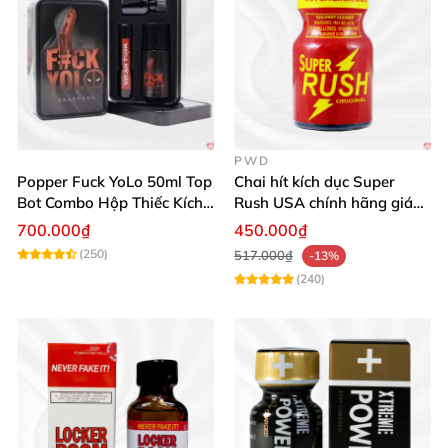
PWD
Popper Fuck YoLo 50ml Top
Chai hít kích dục Super
Bot Combo Hộp Thiếc Kích
Rush USA chính hãng giá
Thích Mua
tốt
700.000₫
450.000₫
(250)
517.000₫
-13%
(240)