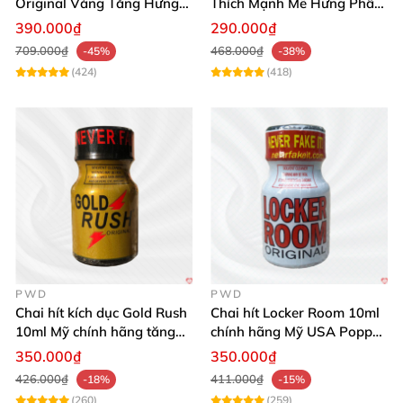
Original Vàng Tăng Hưng
Thích Mạnh Mẽ Hưng Phấn
Phấn Mạnh 10ml
Tức Thì
390.000₫
290.000₫
709.000₫
468.000₫
-45%
-38%
(424)
(418)
PWD
PWD
Chai hít kích dục Gold Rush
Chai hít Locker Room 10ml
10ml Mỹ chính hãng tăng
chính hãng Mỹ USA Popper
khoái cảm
mạnh mẽ kích thích
350.000₫
350.000₫
426.000₫
411.000₫
-18%
-15%
(260)
(259)