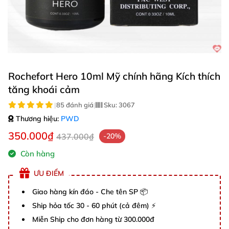
Rochefort Hero 10ml Mỹ chính hãng Kích thích
tăng khoái cảm
|
85 đánh giá
|
Sku:
3067
Thương hiệu:
PWD
350.000₫
437.000₫
-20%
Còn hàng
ƯU ĐIỂM
Giao hàng kín đáo - Che tên SP 📦
Ship hỏa tốc 30 - 60 phút (cả đêm) ⚡
Miễn Ship cho đơn hàng từ 300.000đ