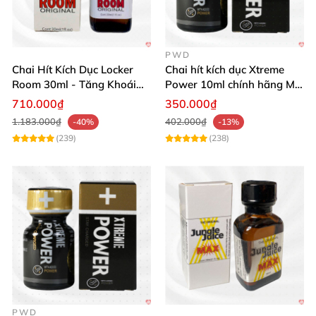
PWD
Chai Hít Kích Dục Locker
Chai hít kích dục Xtreme
Room 30ml - Tăng Khoái
Power 10ml chính hãng Mỹ
Cảm Đỉnh Cao
USA PWD
710.000₫
350.000₫
1.183.000₫
402.000₫
-40%
-13%
(239)
(238)
PWD