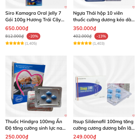
Siro Kamagra Oral Jelly 7
Ngựa Thái hộp 10 viên
Gói 100g Hương Trái Cây
thuốc cường dương kéo dài
Tăng Cường Sinh Lý Nam
cực mạnh
650.000₫
350.000₫
812.000₫
402.000₫
-20%
-13%
(1,405)
(1,403)
Thuốc Hindgra 100mg Ấn
Itsup Sildenafil 100mg tăng
Độ tăng cường sinh lực nam
cường cương dương bền lâu
chống xuất tinh sớm
nam
250.000₫
249.000₫