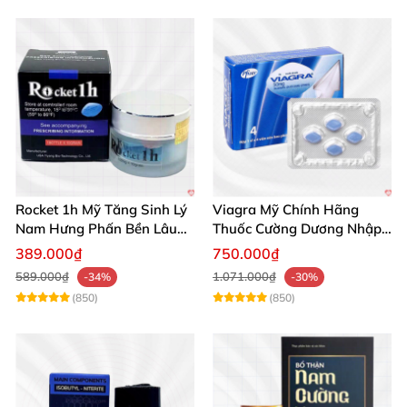
Rocket 1h Mỹ Tăng Sinh Lý
Viagra Mỹ Chính Hãng
Nam Hưng Phấn Bền Lâu
Thuốc Cường Dương Nhập
Mạnh Mẽ
Khẩu Chính Ngạch
389.000₫
750.000₫
589.000₫
1.071.000₫
-34%
-30%
(850)
(850)