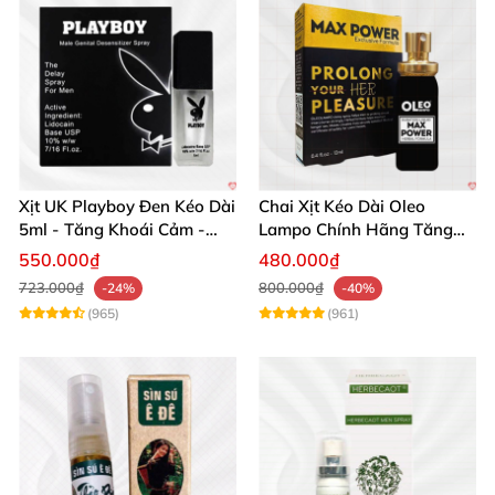
Xịt UK Playboy Đen Kéo Dài
Chai Xịt Kéo Dài Oleo
5ml - Tăng Khoái Cảm -
Lampo Chính Hãng Tăng
Đặt Ngay
Cường Sức Mạnh Nam
550.000₫
480.000₫
723.000₫
800.000₫
-24%
-40%
(965)
(961)