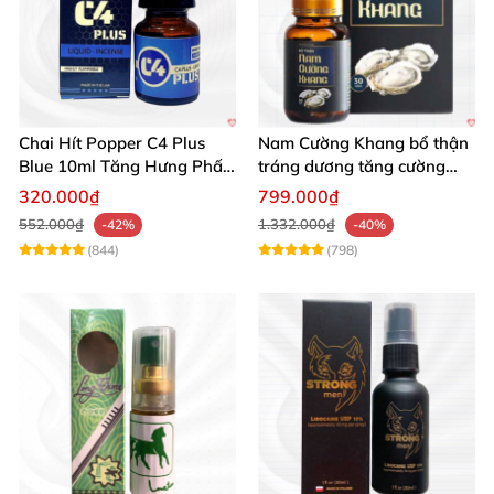
Chai Hít Popper C4 Plus
Nam Cường Khang bổ thận
Blue 10ml Tăng Hưng Phấn
tráng dương tăng cường
Mạnh Mẽ
sinh lực bền lâu
320.000₫
799.000₫
552.000₫
1.332.000₫
-42%
-40%
(844)
(798)