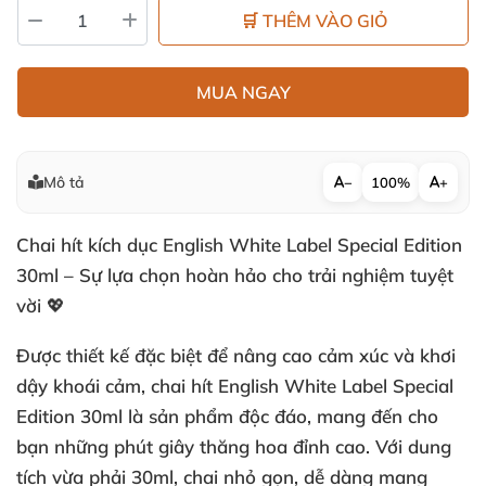
🛒 THÊM VÀO GIỎ
MUA NGAY
Mô tả
−
100%
+
Chai hít kích dục English White Label Special Edition
30ml – Sự lựa chọn hoàn hảo cho trải nghiệm tuyệt
vời 💖
Được thiết kế đặc biệt để nâng cao cảm xúc và khơi
dậy khoái cảm, chai hít English White Label Special
Edition 30ml là sản phẩm độc đáo, mang đến cho
bạn những phút giây thăng hoa đỉnh cao. Với dung
tích vừa phải 30ml, chai nhỏ gọn, dễ dàng mang