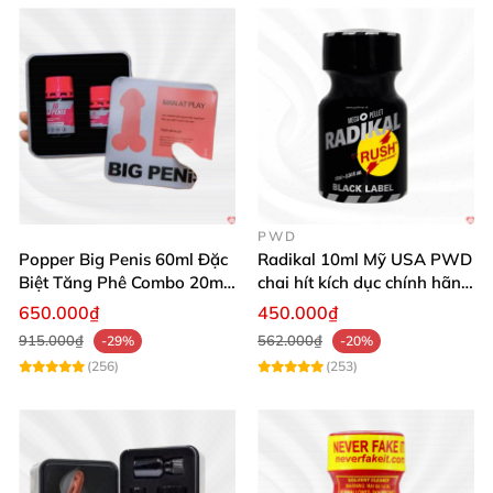
PWD
Popper Big Penis 60ml Đặc
Radikal 10ml Mỹ USA PWD
Biệt Tăng Phê Combo 20ml
chai hít kích dục chính hãng
40ml
siêu mạnh
650.000₫
450.000₫
915.000₫
562.000₫
-29%
-20%
(256)
(253)