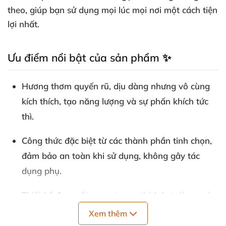
theo, giúp bạn sử dụng mọi lúc mọi nơi một cách tiện
lợi nhất.
Ưu điểm nổi bật của sản phẩm ✨
Hương thơm quyến rũ, dịu dàng nhưng vô cùng
kích thích, tạo năng lượng và sự phấn khích tức
thì.
Công thức đặc biệt từ các thành phần tinh chọn,
đảm bảo an toàn khi sử dụng, không gây tác
dụng phụ.
Thiết kế đẹp mắt, sang trọng, thích hợp làm quà
tặng cho người thân hoặc bạn bè.
Xem thêm