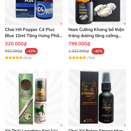
Chai Hít Popper C4 Plus
Nam Cường Khang bổ thận
Blue 10ml Tăng Hưng Phấn
tráng dương tăng cường
Mạnh Mẽ
sinh lực bền lâu
320.000₫
799.000₫
552.000₫
1.332.000₫
-42%
-40%
(844)
(798)
Xịt Thái Longtime 5ml kéo
Chai Xịt Balan Strong Men