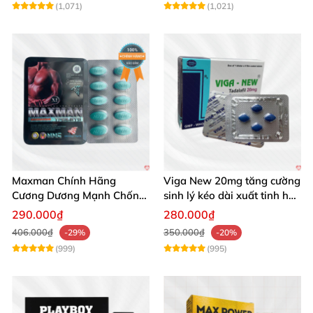
(1,071)
(1,021)
Maxman Chính Hãng
Viga New 20mg tăng cường
Cương Dương Mạnh Chống
sinh lý kéo dài xuất tinh hộp
Xuất Tinh Sớm Hộp 10
4 viên
290.000₫
280.000₫
406.000₫
350.000₫
-29%
-20%
(999)
(995)