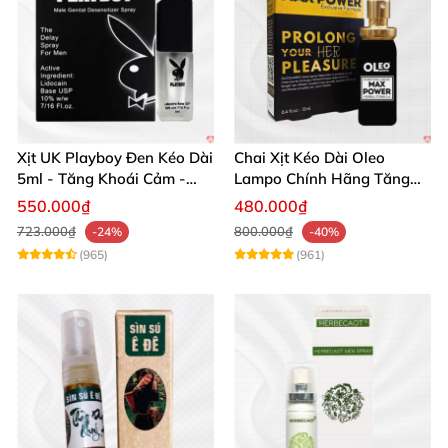
Xịt UK Playboy Đen Kéo Dài
Chai Xịt Kéo Dài Oleo
5ml - Tăng Khoái Cảm -
Lampo Chính Hãng Tăng
Đặt Ngay
Cường Sức Mạnh Nam
550.000₫
480.000₫
723.000₫
800.000₫
-24%
-40%
(965)
(961)