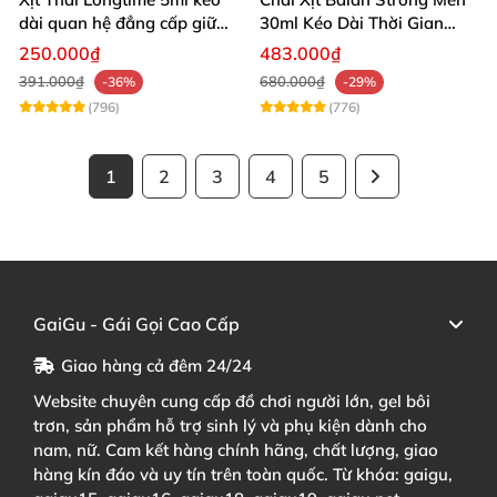
dài quan hệ đẳng cấp giữ
30ml Kéo Dài Thời Gian
cuộc yêu
Quan Hệ
250.000₫
483.000₫
391.000₫
680.000₫
-36%
-29%
(796)
(776)
1
2
3
4
5
GaiGu - Gái Gọi Cao Cấp
Giao hàng cả đêm 24/24
Website chuyên cung cấp đồ chơi người lớn, gel bôi
trơn, sản phẩm hỗ trợ sinh lý và phụ kiện dành cho
nam, nữ. Cam kết hàng chính hãng, chất lượng, giao
hàng kín đáo và uy tín trên toàn quốc. Từ khóa: gaigu,