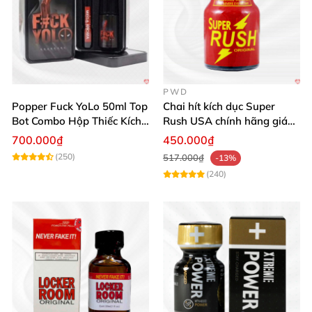
PWD
Popper Fuck YoLo 50ml Top
Chai hít kích dục Super
Bot Combo Hộp Thiếc Kích
Rush USA chính hãng giá
Thích Mua
tốt
700.000₫
450.000₫
(250)
517.000₫
-13%
(240)