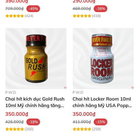
390.000₫
290.000₫
709.000₫
468.000₫
-45%
-38%
(424)
(418)
PWD
PWD
Chai hít kích dục Gold Rush
Chai hít Locker Room 10ml
10ml Mỹ chính hãng tăng
chính hãng Mỹ USA Popper
khoái cảm
mạnh mẽ kích thích
350.000₫
350.000₫
426.000₫
411.000₫
-18%
-15%
(260)
(259)