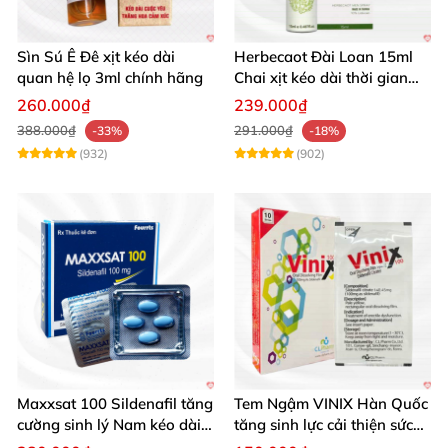
Sìn Sú Ê Đê xịt kéo dài
Herbecaot Đài Loan 15ml
quan hệ lọ 3ml chính hãng
Chai xịt kéo dài thời gian
hiệu quả
260.000₫
239.000₫
388.000₫
291.000₫
-33%
-18%
(932)
(902)
Maxxsat 100 Sildenafil tăng
Tem Ngậm VINIX Hàn Quốc
cường sinh lý Nam kéo dài
tăng sinh lực cải thiện sức
hiệu quả
khỏe phái mạnh