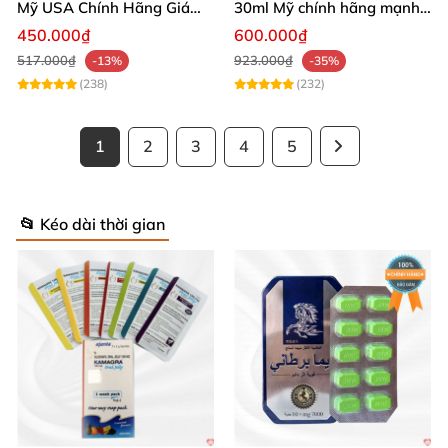
Mỹ USA Chính Hãng Giá
30ml Mỹ chính hãng mạnh
Tốt Mua Ngay
kích thích phê
450.000₫
600.000₫
517.000₫
923.000₫
-13%
-35%
(238)
(232)
1
2
3
4
5
📂 Kéo dài thời gian