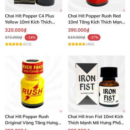
gắn kết và khơi dậy đam mê trong mỗi khoảnh khắc.
Mua hàng ngay để cảm nhận sức mạnh bất ngờ của
Chai Hít Popper C4 Plus
Chai Hít Popper Rush Red
sản phẩm! 🚀
Yellow 10ml Kích Thích
10ml Tăng Kích Thích Mạnh
Mạnh Mẽ
Mẽ
320.000₫
390.000₫
372.000₫
619.000₫
-14%
-37%
(613)
(466)
Chai Hít Popper Rush
Chai Hít Iron Fist 10ml Kích
Original Vàng Tăng Hưng
Thích Mạnh Mẽ Hưng Phấn
Phấn Mạnh 10ml
Tức Thì