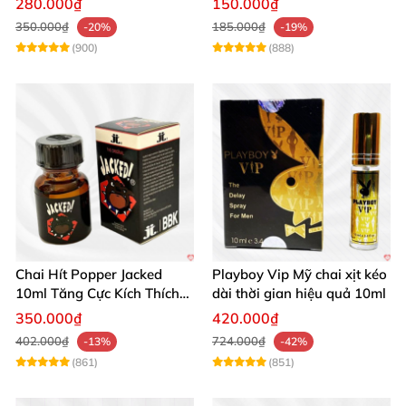
280.000₫
150.000₫
350.000₫
185.000₫
-20%
-19%
(900)
(888)
Chai Hít Popper Jacked
Playboy Vip Mỹ chai xịt kéo
10ml Tăng Cực Kích Thích
dài thời gian hiệu quả 10ml
Mạnh Mẽ
350.000₫
420.000₫
402.000₫
724.000₫
-13%
-42%
(861)
(851)