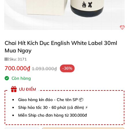
Chai Hít Kích Dục English White Label 30ml
Mua Ngay
Sku:
3171
700.000₫
1.093.000₫
-36%
Còn hàng
ƯU ĐIỂM
Giao hàng kín đáo - Che tên SP 📦
Ship hỏa tốc 30 - 60 phút (cả đêm) ⚡
Miễn Ship cho đơn hàng từ 300.000đ