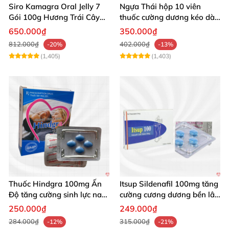
Siro Kamagra Oral Jelly 7
Ngựa Thái hộp 10 viên
Gói 100g Hương Trái Cây
thuốc cường dương kéo dài
Tăng Cường Sinh Lý Nam
cực mạnh
650.000₫
350.000₫
812.000₫
402.000₫
-20%
-13%
(1,405)
(1,403)
Thuốc Hindgra 100mg Ấn
Itsup Sildenafil 100mg tăng
Độ tăng cường sinh lực nam
cường cương dương bền lâu
chống xuất tinh sớm
nam
250.000₫
249.000₫
284.000₫
315.000₫
-12%
-21%