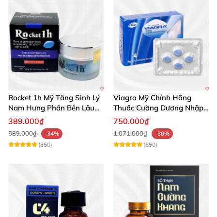
Rocket 1h Mỹ Tăng Sinh Lý
Viagra Mỹ Chính Hãng
Nam Hưng Phấn Bền Lâu
Thuốc Cường Dương Nhập
Mạnh Mẽ
Khẩu Chính Ngạch
389.000₫
750.000₫
589.000₫
1.071.000₫
-34%
-30%
(850)
(850)