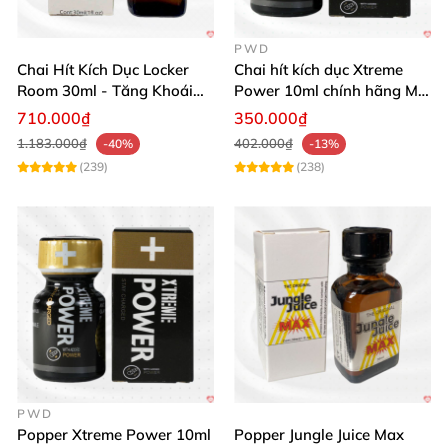
PWD
Chai Hít Kích Dục Locker
Chai hít kích dục Xtreme
Room 30ml - Tăng Khoái
Power 10ml chính hãng Mỹ
Cảm Đỉnh Cao
USA PWD
710.000₫
350.000₫
1.183.000₫
402.000₫
-40%
-13%
(239)
(238)
PWD
Popper Xtreme Power 10ml
Popper Jungle Juice Max