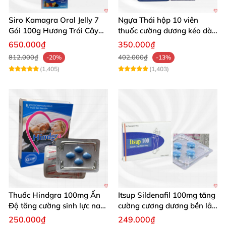
Siro Kamagra Oral Jelly 7
Ngựa Thái hộp 10 viên
Gói 100g Hương Trái Cây
thuốc cường dương kéo dài
Tăng Cường Sinh Lý Nam
cực mạnh
650.000₫
350.000₫
812.000₫
402.000₫
-20%
-13%
(1,405)
(1,403)
Thuốc Hindgra 100mg Ấn
Itsup Sildenafil 100mg tăng
Độ tăng cường sinh lực nam
cường cương dương bền lâu
chống xuất tinh sớm
nam
250.000₫
249.000₫