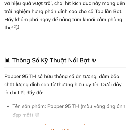
và hiệu quả vượt trội, chai hít kích dục này mang đến
trải nghiệm hưng phấn đỉnh cao cho cả Top lẫn Bot.
Hãy khám phá ngay để nâng tầm khoái cảm phòng
the! 💥
📊 Thông Số Kỹ Thuật Nổi Bật ✨
Popper 95 TH sở hữu thông số ấn tượng, đảm bảo
chất lượng đỉnh cao từ thương hiệu uy tín. Dưới đây
là chi tiết đầy đủ:
Tên sản phẩm
: Popper 95 TH (màu vàng óng ánh
đẹp mắt) 🟡
Thành phần chính
: Isobutyl Nitrite – tinh khiết