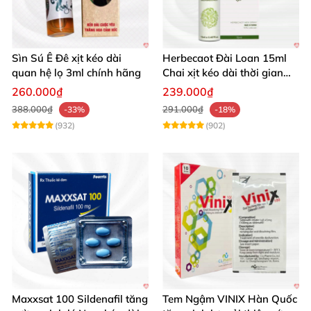
Sìn Sú Ê Đê xịt kéo dài
Herbecaot Đài Loan 15ml
quan hệ lọ 3ml chính hãng
Chai xịt kéo dài thời gian
hiệu quả
260.000₫
239.000₫
388.000₫
291.000₫
-33%
-18%
(932)
(902)
Maxxsat 100 Sildenafil tăng
Tem Ngậm VINIX Hàn Quốc