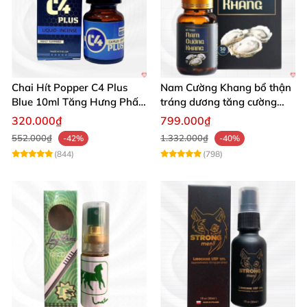
Chai Hít Popper C4 Plus
Nam Cường Khang bổ thận
Blue 10ml Tăng Hưng Phấn
tráng dương tăng cường
Mạnh Mẽ
sinh lực bền lâu
320.000₫
799.000₫
552.000₫
1.332.000₫
-42%
-40%
(844)
(798)