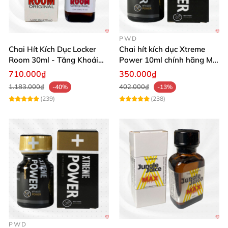
PWD
Chai Hít Kích Dục Locker
Chai hít kích dục Xtreme
Room 30ml - Tăng Khoái
Power 10ml chính hãng Mỹ
Cảm Đỉnh Cao
USA PWD
710.000₫
350.000₫
1.183.000₫
402.000₫
-40%
-13%
(239)
(238)
PWD