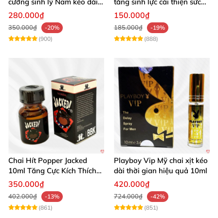
cường sinh lý Nam kéo dài
tăng sinh lực cải thiện sức
hiệu quả
khỏe phái mạnh
280.000₫
150.000₫
350.000₫
185.000₫
-20%
-19%
(900)
(888)
Chai Hít Popper Jacked
Playboy Vip Mỹ chai xịt kéo
10ml Tăng Cực Kích Thích
dài thời gian hiệu quả 10ml
Mạnh Mẽ
350.000₫
420.000₫
402.000₫
724.000₫
-13%
-42%
(861)
(851)