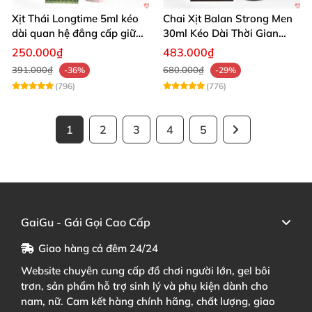
Xịt Thái Longtime 5ml kéo
Chai Xịt Balan Strong Men
dài quan hệ đẳng cấp giữ
30ml Kéo Dài Thời Gian
cuộc yêu
Quan Hệ
250.000₫
483.000₫
391.000₫
680.000₫
-36%
-29%
(796)
(776)
1
2
3
4
5
GaiGu - Gái Gọi Cao Cấp
Giao hàng cả đêm 24/24
Website chuyên cung cấp đồ chơi người lớn, gel bôi
trơn, sản phẩm hỗ trợ sinh lý và phụ kiện dành cho
nam, nữ. Cam kết hàng chính hãng, chất lượng, giao