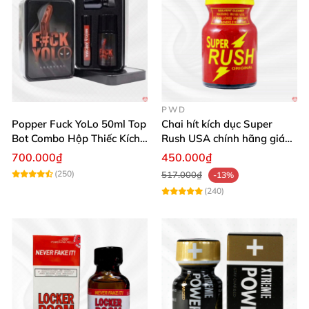
PWD
Popper Fuck YoLo 50ml Top
Chai hít kích dục Super
Bot Combo Hộp Thiếc Kích
Rush USA chính hãng giá
Thích Mua
tốt
700.000₫
450.000₫
(250)
517.000₫
-13%
(240)