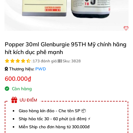
Popper 30ml Glenburgie 95TH Mỹ chính hãng
hít kích dục phê mạnh
|
173 đánh giá
|
Sku:
3828
Thương hiệu:
PWD
600.000₫
Còn hàng
ƯU ĐIỂM
Giao hàng kín đáo - Che tên SP 📦
Ship hỏa tốc 30 - 60 phút (cả đêm) ⚡
Miễn Ship cho đơn hàng từ 300.000đ