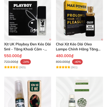
Xịt UK Playboy Đen Kéo Dài
Chai Xịt Kéo Dài Oleo
5ml - Tăng Khoái Cảm -
Lampo Chính Hãng Tăng
Đặt Ngay
Cường Sức Mạnh Nam
550.000₫
480.000₫
723.000₫
800.000₫
-24%
-40%
(965)
(961)