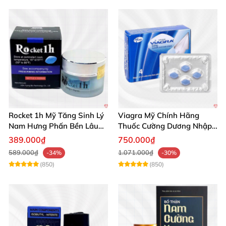
Rocket 1h Mỹ Tăng Sinh Lý
Viagra Mỹ Chính Hãng
Nam Hưng Phấn Bền Lâu
Thuốc Cường Dương Nhập
Mạnh Mẽ
Khẩu Chính Ngạch
389.000₫
750.000₫
589.000₫
1.071.000₫
-34%
-30%
(850)
(850)