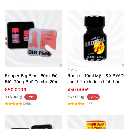
PWD
Popper Big Penis 60ml Đặc
Radikal 10ml Mỹ USA PWD
Biệt Tăng Phê Combo 20ml
chai hít kích dục chính hãng
40ml
siêu mạnh
650.000₫
450.000₫
915.000₫
562.000₫
-29%
-20%
(256)
(253)