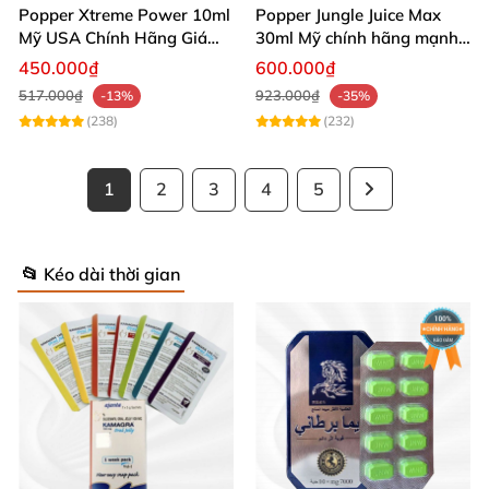
Popper Xtreme Power 10ml
Popper Jungle Juice Max
Mỹ USA Chính Hãng Giá
30ml Mỹ chính hãng mạnh
Tốt Mua Ngay
kích thích phê
450.000₫
600.000₫
517.000₫
923.000₫
-13%
-35%
(238)
(232)
1
2
3
4
5
📂 Kéo dài thời gian