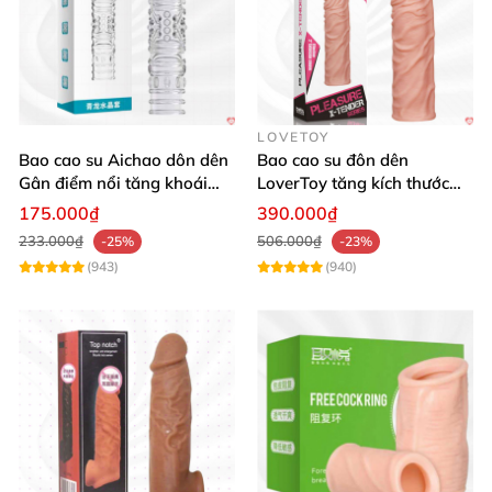
LOVETOY
Bao cao su Aichao dôn dên
Bao cao su đôn dên
Gân điểm nổi tăng khoái
LoverToy tăng kích thước
cảm
30mm an toàn
175.000₫
390.000₫
233.000₫
506.000₫
-25%
-23%
(943)
(940)