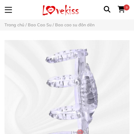
0
Trang chủ
/
Bao Cao Su
/
Bao cao su đôn dên