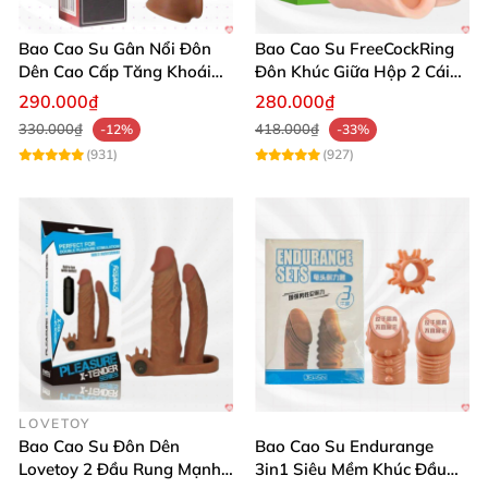
Bao Cao Su Gân Nổi Đôn
Bao Cao Su FreeCockRing
Dên Cao Cấp Tăng Khoái
Đôn Khúc Giữa Hộp 2 Cái
Cảm
Khuyến Mãi
290.000₫
280.000₫
330.000₫
418.000₫
-12%
-33%
(931)
(927)
LOVETOY
Bao Cao Su Đôn Dên
Bao Cao Su Endurange
Lovetoy 2 Đầu Rung Mạnh
3in1 Siêu Mềm Khúc Đầu