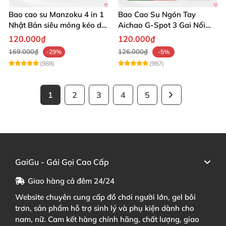
Bao cao su Manzoku 4 in 1
Bao Cao Su Ngón Tay
Nhật Bản siêu mỏng kéo dài
Aichao G-Spot 3 Gai Nổi
thời gian yêu
Lớn Kích Thích
120.000₫
120.000₫
169.000₫
126.000₫
-29%
-5%
(988)
(987)
1
2
3
4
5
GaiGu - Gái Gọi Cao Cấp
Giao hàng cả đêm 24/24
Website chuyên cung cấp đồ chơi người lớn, gel bôi
trơn, sản phẩm hỗ trợ sinh lý và phụ kiện dành cho
nam, nữ. Cam kết hàng chính hãng, chất lượng, giao