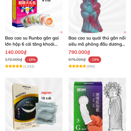
Bao cao su Runbo gân gai
Bao cao su quái thú gân nổi
lớn hộp 6 cái tăng khoái
siêu mô phỏng đầu dương
cảm
vật kích thích
140.000₫
790.000₫
170.000₫
975.000₫
-18%
-19%
(1,042)
(990)