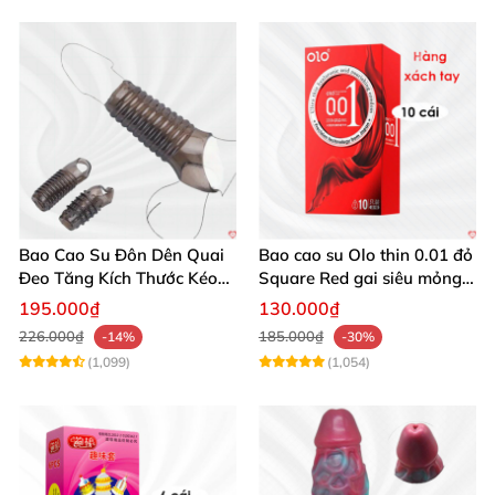
Bao Cao Su Đôn Dên Quai
Bao cao su Olo thin 0.01 đỏ
Đeo Tăng Kích Thước Kéo
Square Red gai siêu mỏng
Dài Thời Gian
10c
195.000₫
130.000₫
226.000₫
185.000₫
-14%
-30%
(1,099)
(1,054)