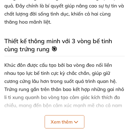
quả. Đây chính là bí quyết giúp nâng cao sự tự tin và
chất lượng đời sống tình dục, khiến cả hai cùng
thăng hoa mãnh liệt.
Thiết kế thông minh với 3 vòng bế tinh
cùng trứng rung 🎯
Khúc đôn được cấu tạo bởi ba vòng đeo nối liền
nhau tạo lực bế tinh cực kỳ chắc chắn, giúp giữ
cương cứng lâu hơn trong suốt quá trình quan hệ.
Trứng rung gắn trên thân bao kết hợp những gai nhỏ
li ti xung quanh ba vòng tạo cảm giác kích thích đa
chiều, mang đến bộn cảm xúc mạnh mẽ cho cả nam
và nữ.
Xem thêm
Phần quai đeo bìu thiết kế đặc biệt giúp sản phẩm