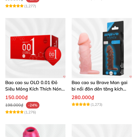
(1,277)
Bao cao su OLO 0.01 Đỏ
Bao cao su Brave Man gai
Siêu Mỏng Kích Thích Nóng
bi nổi đôn dên tăng kích
Ấm Hộp 10
thước siêu nhạy
150.000₫
280.000₫
(1,273)
198.000₫
-24%
(1,276)