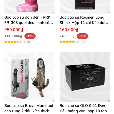
Bao cao su đôn dên FRRK
Bao cao su Rocmen Long
FR‑303 quai đeo, hình sói
Shock Hộp 12 cái Kéo dài
kích thích mạnh
cuộc yêu
950.000₫
160.000₫
1.862.000₫
246.000₫
-49%
-35%
(1,160)
(1,159)
Bao cao su Brave Man quai
Bao cao su OLO 0.01 Đen
đeo rung 2 đầu kích thích
siêu mỏng vani hộp 10 tăng