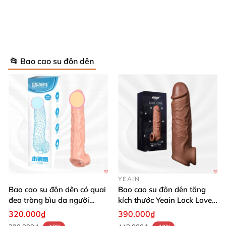
ôm sát vừa vặn, không bị tuột khi sử dụng, đảm bảo
sự thoải mái và an toàn tuyệt đối. Nhờ đó, các chàng
có thể tự tin nghệ thuật chinh phục nàng, kéo dài
thời gian “mây mưa” mà vẫn giữ nguyên hứng khởi.
📂 Bao cao su đôn dên
YEAIN
Bao cao su đôn dên có quai
Bao cao su đôn dên tăng
đeo tròng bìu da người
kích thước Yeain Lock Love
giống thật
Raytheon
320.000₫
390.000₫