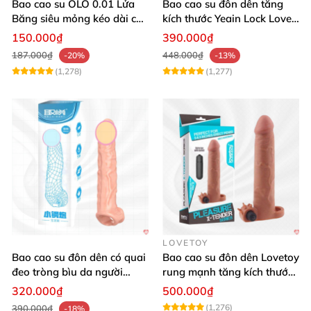
Bao cao su OLO 0.01 Lửa
Bao cao su đôn dên tăng
Băng siêu mỏng kéo dài cực
kích thước Yeain Lock Love
khoái an toàn
Raytheon
150.000₫
390.000₫
187.000₫
448.000₫
-20%
-13%
(1,278)
(1,277)
LOVETOY
Bao cao su đôn dên có quai
Bao cao su đôn dên Lovetoy
đeo tròng bìu da người
rung mạnh tăng kích thước
giống thật
kích thích
320.000₫
500.000₫
(1,276)
390.000₫
-18%