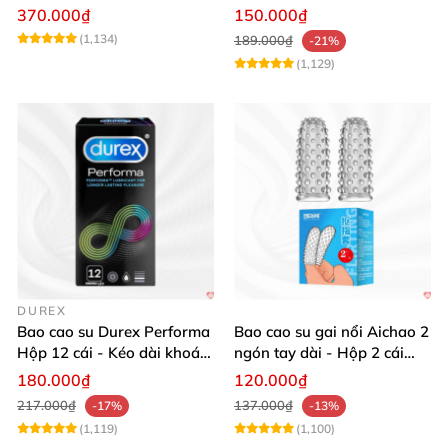
cực mạnh
khoái cảm
370.000₫
150.000₫
(1,134)
189.000₫
-21%
(1,129)
DUREX
Bao cao su Durex Performa
Bao cao su gai nổi Aichao 2
Hộp 12 cái - Kéo dài khoái
ngón tay dài - Hộp 2 cái
cảm
siêu mượt
180.000₫
120.000₫
217.000₫
137.000₫
-17%
-13%
(1,119)
(1,100)