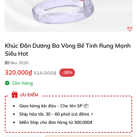
Khúc Đôn Dương Ba Vòng Bế Tinh Rung Mạnh
Siêu Hot
Sku:
2520
320.000₫
516.000₫
-38%
Còn hàng
ƯU ĐIỂM
Giao hàng kín đáo - Che tên SP 📦
Ship hỏa tốc 30 - 60 phút (cả đêm) ⚡
Miễn Ship cho đơn hàng từ 300.000đ