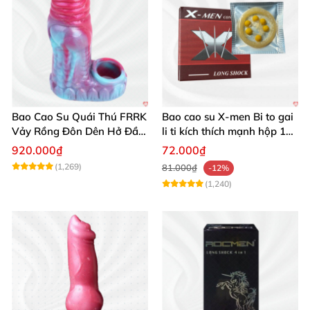
Bao Cao Su Quái Thú FRRK
Bao cao su X-men Bi to gai
Vảy Rồng Đôn Dên Hở Đầu
li ti kích thích mạnh hộp 1
Kích Thích
cái
920.000₫
72.000₫
(1,269)
81.000₫
-12%
(1,240)