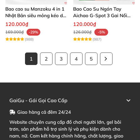
Bao cao su Manzoku 4 in 1
Bao Cao Su Ngón Tay
Nhật Bản siêu mỏng kéo dài
Aichao G-Spot 3 Gai Nổi
thời gian yêu
Lớn Kích Thích
120.000₫
120.000₫
169.000₫
126.000₫
-29%
-5%
(988)
(987)
1
2
3
4
5
GaiGu - Gái Gọi Cao Cấp
Giao hàng cả đêm 24/24
Website chuyên cung cấp đồ chơi người lớn, gel bôi
trơn, sản phẩm hỗ trợ sinh lý và phụ kiện dành cho
nam, nữ. Cam kết hàng chính hãng, chất lượng, giao