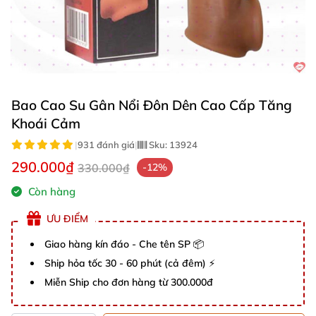
Bao Cao Su Gân Nổi Đôn Dên Cao Cấp Tăng
Khoái Cảm
|
931 đánh giá
|
Sku:
13924
290.000₫
330.000₫
-12%
Còn hàng
ƯU ĐIỂM
Giao hàng kín đáo - Che tên SP 📦
Ship hỏa tốc 30 - 60 phút (cả đêm) ⚡
Miễn Ship cho đơn hàng từ 300.000đ