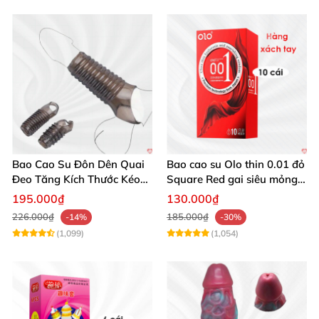
Bao Cao Su Đôn Dên Quai
Bao cao su Olo thin 0.01 đỏ
Đeo Tăng Kích Thước Kéo
Square Red gai siêu mỏng
Dài Thời Gian
10c
195.000₫
130.000₫
226.000₫
185.000₫
-14%
-30%
(1,099)
(1,054)