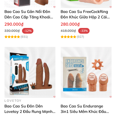
Bao Cao Su Gân Nổi Đôn
Bao Cao Su FreeCockRing
Dên Cao Cấp Tăng Khoái
Đôn Khúc Giữa Hộp 2 Cái
Cảm
Khuyến Mãi
290.000₫
280.000₫
330.000₫
418.000₫
-12%
-33%
(931)
(927)
LOVETOY
Bao Cao Su Đôn Dên
Bao Cao Su Endurange
Lovetoy 2 Đầu Rung Mạnh
3in1 Siêu Mềm Khúc Đầu