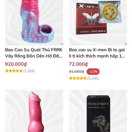
Bao Cao Su Quái Thú FRRK
Bao cao su X-men Bi to gai
Vảy Rồng Đôn Dên Hở Đầu
li ti kích thích mạnh hộp 1
Kích Thích
cái
920.000₫
72.000₫
(1,269)
81.000₫
-12%
(1,240)