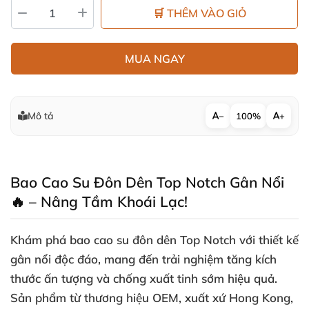
🛒 THÊM VÀO GIỎ
MUA NGAY
Mô tả
−
100%
+
Bao Cao Su Đôn Dên Top Notch Gân Nổi
🔥 – Nâng Tầm Khoái Lạc!
Khám phá
bao cao su đôn dên Top Notch
với thiết kế
gân nổi
độc đáo, mang đến trải nghiệm
tăng kích
thước
ấn tượng và
chống xuất tinh sớm
hiệu quả.
Sản phẩm từ thương hiệu OEM, xuất xứ Hong Kong,