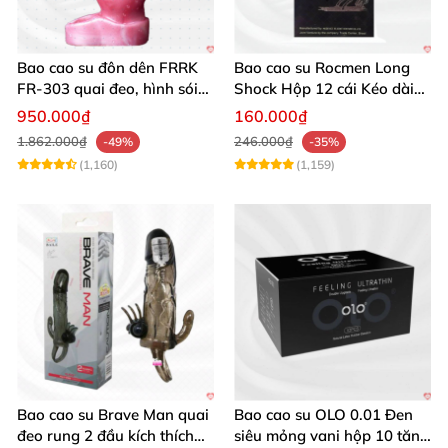
Bao cao su đôn dên FRRK
Bao cao su Rocmen Long
FR‑303 quai đeo, hình sói
Shock Hộp 12 cái Kéo dài
kích thích mạnh
cuộc yêu
950.000₫
160.000₫
1.862.000₫
246.000₫
-49%
-35%
(1,160)
(1,159)
Bao cao su Brave Man quai
Bao cao su OLO 0.01 Đen
đeo rung 2 đầu kích thích
siêu mỏng vani hộp 10 tăng