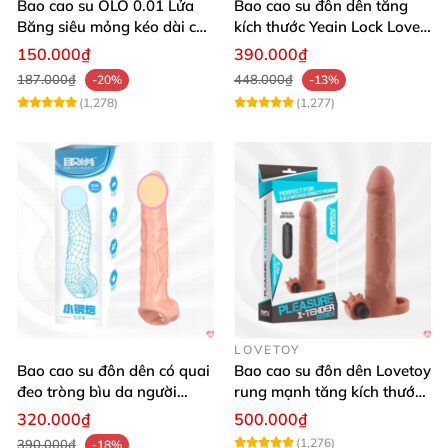
Bao cao su OLO 0.01 Lửa
Bao cao su đôn dên tăng
Băng siêu mỏng kéo dài cực
kích thước Yeain Lock Love
khoái an toàn
Raytheon
150.000₫
390.000₫
187.000₫
448.000₫
-20%
-13%
(1,278)
(1,277)
LOVETOY
Bao cao su đôn dên có quai
Bao cao su đôn dên Lovetoy
đeo tròng bìu da người
rung mạnh tăng kích thước
giống thật
kích thích
320.000₫
500.000₫
(1,276)
390.000₫
-18%