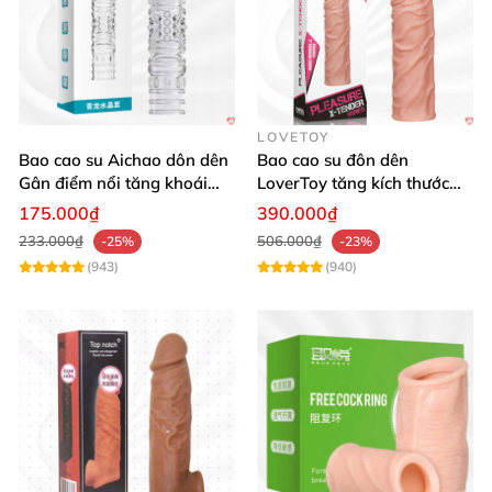
LOVETOY
Bao cao su Aichao dôn dên
Bao cao su đôn dên
Gân điểm nổi tăng khoái
LoverToy tăng kích thước
cảm
30mm an toàn
175.000₫
390.000₫
233.000₫
506.000₫
-25%
-23%
(943)
(940)