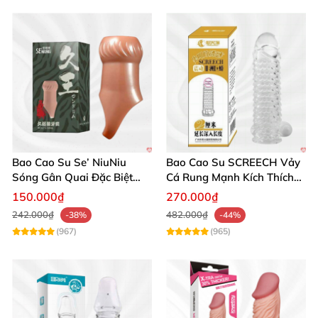
Bao Cao Su Se’ NiuNiu
Bao Cao Su SCREECH Vảy
Sóng Gân Quai Đặc Biệt
Cá Rung Mạnh Kích Thích
Kích Thích
Cực Đỉnh
150.000₫
270.000₫
242.000₫
482.000₫
-38%
-44%
(967)
(965)