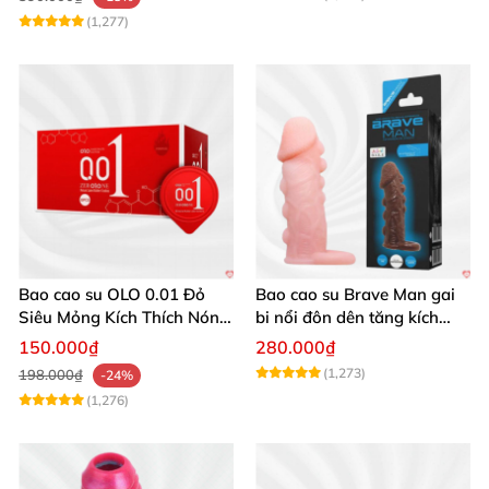
(1,277)
Bao cao su OLO 0.01 Đỏ
Bao cao su Brave Man gai
Siêu Mỏng Kích Thích Nóng
bi nổi đôn dên tăng kích
Ấm Hộp 10
thước siêu nhạy
150.000₫
280.000₫
(1,273)
198.000₫
-24%
(1,276)