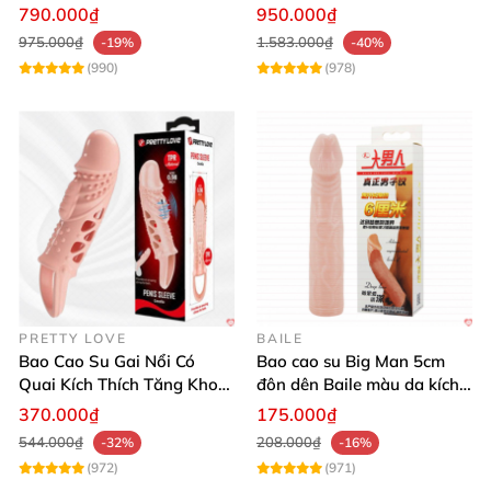
bao cao su đôn dên gân nổi Top Notch
!
Mua ngay
vật kích thích
khoái cảm
790.000₫
950.000₫
hôm nay
để nhận trải nghiệm đỉnh cao và sự hài
975.000₫
1.583.000₫
-19%
-40%
lòng tuyệt đối từ chúng tôi. 📦🚀
(990)
(978)
PRETTY LOVE
BAILE
Bao Cao Su Gai Nổi Có
Bao cao su Big Man 5cm
Quai Kích Thích Tăng Khoái
đôn dên Baile màu da kích
Cảm
thích
370.000₫
175.000₫
544.000₫
208.000₫
-32%
-16%
(972)
(971)