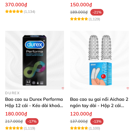
cực mạnh
khoái cảm
370.000₫
150.000₫
(1,134)
189.000₫
-21%
(1,129)
DUREX
Bao cao su Durex Performa
Bao cao su gai nổi Aichao 2
Hộp 12 cái - Kéo dài khoái
ngón tay dài - Hộp 2 cái
cảm
siêu mượt
180.000₫
120.000₫
217.000₫
137.000₫
-17%
-13%
(1,119)
(1,100)