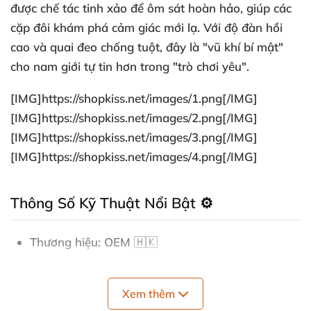
được chế tác tinh xảo để
ôm sát
hoàn hảo, giúp các
cặp đôi khám phá cảm giác mới lạ. Với
độ đàn hồi
cao
và quai đeo chống tuột, đây là "vũ khí bí mật"
cho nam giới tự tin hơn trong "trò chơi yêu".
[IMG]
https://shopkiss.net/images/1.png[/IMG
]
[IMG]
https://shopkiss.net/images/2.png[/IMG
]
[IMG]
https://shopkiss.net/images/3.png[/IMG
]
[IMG]
https://shopkiss.net/images/4.png[/IMG
]
Thông Số Kỹ Thuật Nổi Bật ⚙️
Thương hiệu
: OEM 🇭🇰
Xuất xứ
: Hong Kong – Chất lượng chuẩn châu Á.
Xem thêm
Kích thước
: Chiều dài 15.8cm x rộng 3.5cm,
tăng