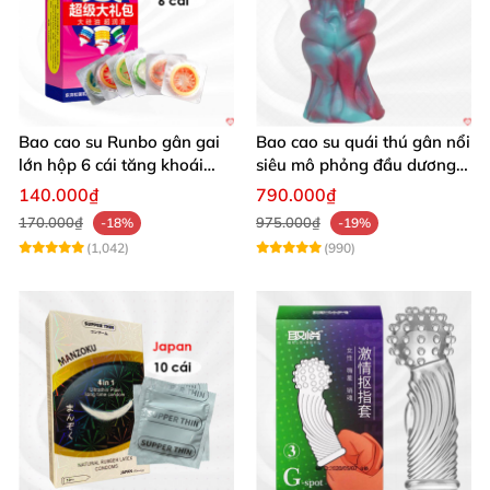
Bao cao su Runbo gân gai
Bao cao su quái thú gân nổi
lớn hộp 6 cái tăng khoái
siêu mô phỏng đầu dương
cảm
vật kích thích
140.000₫
790.000₫
170.000₫
975.000₫
-18%
-19%
(1,042)
(990)