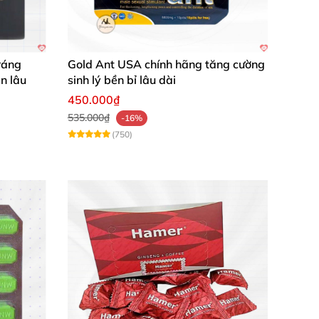
 chóng. Cảm giác tự tin hơn hẳn mỗi lần sử
ráng
Gold Ant USA chính hãng tăng cường
n lâu
sinh lý bền bỉ lâu dài
450.000₫
." – Trần Anh Dũng
535.000₫
-16%
(750)
 Văn Hùng
rải nghiệm ngay hôm nay để cảm nhận sự khác