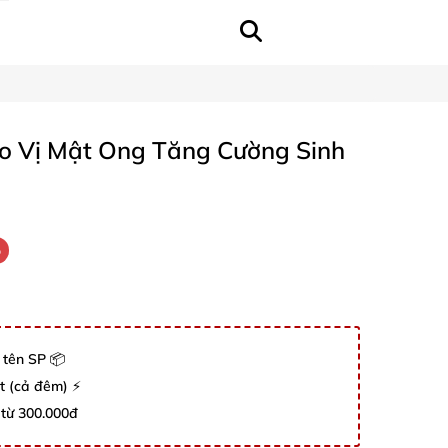
 Vị Mật Ong Tăng Cường Sinh
%
 tên SP 📦
út (cả đêm) ⚡
 từ 300.000đ