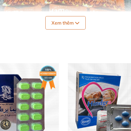
Xem thêm
Kẹo Sâm Hamerpro Vị Mật Ong Tăng Cường Sinh Lý Nam
toàn và hiệu quả 🌿🍃