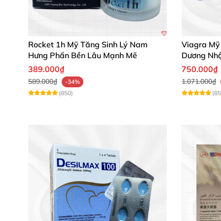
Đánh giá chân thực từ khách hàng đã
"Tôi rất hài lòng với Kẹo Sâm Hamerpro vị
Rocket 1h Mỹ Tăng Sinh Lý Nam
Viagra Mỹ
dụng." – Nguyễn Thành Long
Hưng Phấn Bền Lâu Mạnh Mẽ
Dương Nhậ
389.000₫
750.000₫
"Sản phẩm dễ dùng, không đắng gắt như lo
589.000₫
1.071.000₫
-34%
(850)
(85
"Chất liệu thiên nhiên an toàn, hiệu quả n
Đừng bỏ lỡ cơ hội nâng cao phong độ và sức
biệt vượt trội! 🛒 Mua hàng ngay để nhận ưu đ