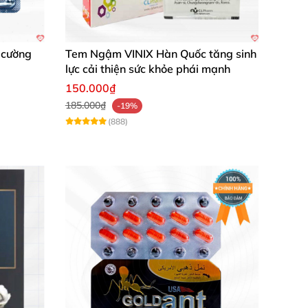
 cường
Tem Ngậm VINIX Hàn Quốc tăng sinh
lực cải thiện sức khỏe phái mạnh
150.000₫
185.000₫
-19%
(888)