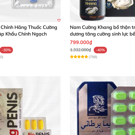
 trải nghiệm 🌟🗣️
 mật ong, vừa thơm ngon lại giúp tôi tăng sức bền nhanh
 Chính Hãng Thuốc Cường
Nam Cường Khang bổ thận t
p Khẩu Chính Ngạch
dương tăng cường sinh lực bề
799.000₫
ại cũ, giúp tôi có trải nghiệm quan hệ tuyệt vời cùng vợ
1.332.000₫
-30%
-40%
0)
(798)
hanh và mùi vị mật ong rất dễ chịu, tôi sẽ mua lại." – Lê
 khỏe nam giới với Kẹo Sâm Hamerpro vị mật ong. Hãy t
ãi hấp dẫn từ chúng tôi!