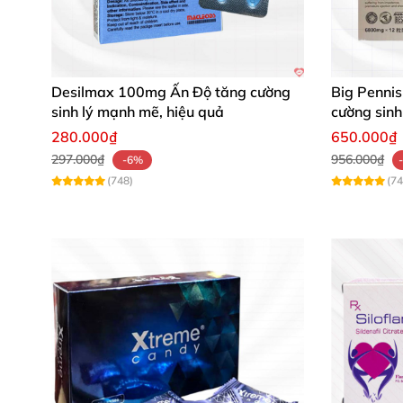
Desilmax 100mg Ấn Độ tăng cường
Big Pennis
sinh lý mạnh mẽ, hiệu quả
cường sinh
280.000₫
650.000₫
297.000₫
956.000₫
-6%
(748)
(74