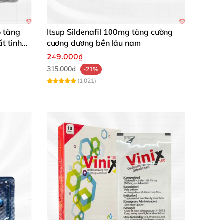
cường sức khỏe tổng thể, tăng sức đề kháng
bổ cơ thể, tăng cường năng lượng nhanh
 tăng
Itsup Sildenafil 100mg tăng cường
t tinh
cương dương bền lâu nam
 hồi sinh lực phái mạnh ngay từ lần sử dụng
249.000₫
315.000₫
-21%
(1,021)
ý.