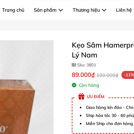
Trang chủ
Sản phẩm
Thương hiệu
Liên hệ
Kẹo Sâm Hamerpro
Lý Nam
Sku:
3801
89.000₫
100.000₫
-11
Còn hàng
ƯU ĐIỂM
Giao hàng kín đáo - Che
Ship hỏa tốc 30 - 60 ph
Miễn Ship cho đơn hàng