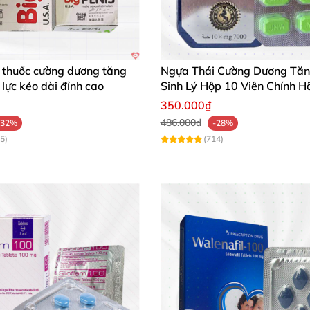
 thuốc cường dương tăng
Ngựa Thái Cường Dương Tă
 lực kéo dài đỉnh cao
Sinh Lý Hộp 10 Viên Chính H
350.000₫
486.000₫
-32%
-28%
5)
(714)