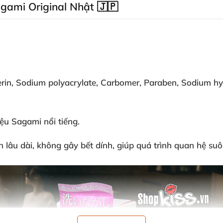
agami Original Nhật 🇯🇵
rin, Sodium polyacrylate, Carbomer, Paraben, Sodium hya
ệu Sagami nổi tiếng.
 lâu dài, không gây bết dính, giúp quá trình quan hệ suô