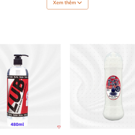
Xem thêm
Gel bôi trơn Sagami Original Nhật Bản an toàn tăng khoái cảm