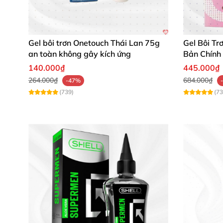
Gel bôi trơn Onetouch Thái Lan 75g
Gel Bôi Tr
an toàn không gây kích ứng
Bản Chính
140.000₫
445.000₫
264.000₫
684.000₫
-47%
(739)
(73