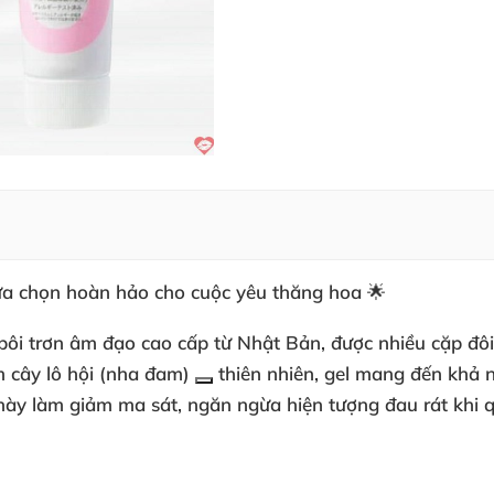
lựa chọn hoàn hảo cho cuộc yêu thăng hoa 🌟
 bôi trơn âm đạo cao cấp từ Nhật Bản, được nhiều cặp đô
am
cây lô hội (nha đam)
thiên nhiên, gel mang đến khả 
 này làm giảm ma sát, ngăn ngừa hiện tượng đau rát khi