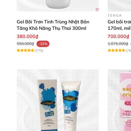
TENGA
Gel Bôi Trơn Tinh Trùng Nhật Bản
Gel bôi tr
Tăng Khả Năng Thụ Thai 300ml
170ml, mề
380.000₫
700.000₫
558.000₫
1.076.000₫
-32%
(775)
(75