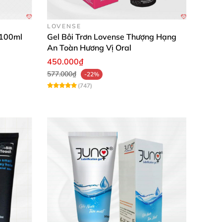
LOVENSE
 100ml
Gel Bôi Trơn Lovense Thượng Hạng
An Toàn Hương Vị Oral
450.000₫
577.000₫
-22%
(747)