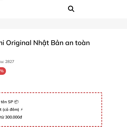
mi Original Nhật Bản an toàn
ku:
2827
6%
 tên SP 📦
út (cả đêm) ⚡
 từ 300.000đ