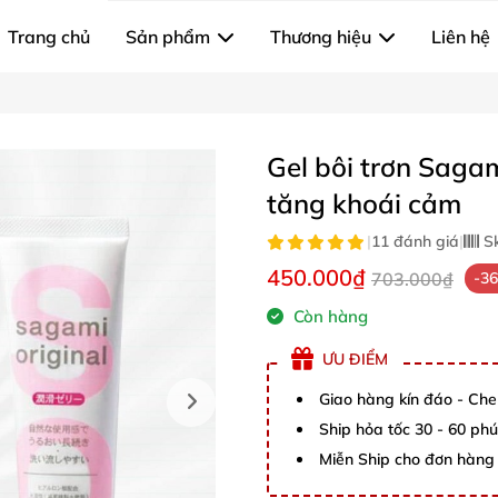
Trang chủ
Sản phẩm
Thương hiệu
Liên hệ
Gel bôi trơn Saga
tăng khoái cảm
|
11 đánh giá
|
S
450.000₫
703.000₫
-3
Còn hàng
ƯU ĐIỂM
Giao hàng kín đáo - Che
Ship hỏa tốc 30 - 60 ph
Miễn Ship cho đơn hàng