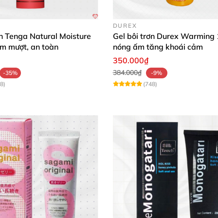
DUREX
ơn Tenga Natural Moisture
Gel bôi trơn Durex Warming
m mượt, an toàn
nóng ấm tăng khoái cảm
350.000₫
384.000₫
-35%
-9%
8)
(748)