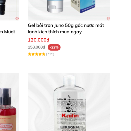
Gel bôi trơn Juno 50g gốc nước mát
m Mượt
lạnh kích thích mua ngay
120.000₫
153.000₫
-22%
(735)