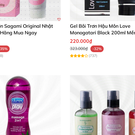
ơn Sagami Original Nhật
Gel Bôi Trơn Hậu Môn Love
 Hãng Mua Ngay
Monogatari Black 200ml Mề
220.000₫
323.000₫
-35%
-32%
8)
(737)