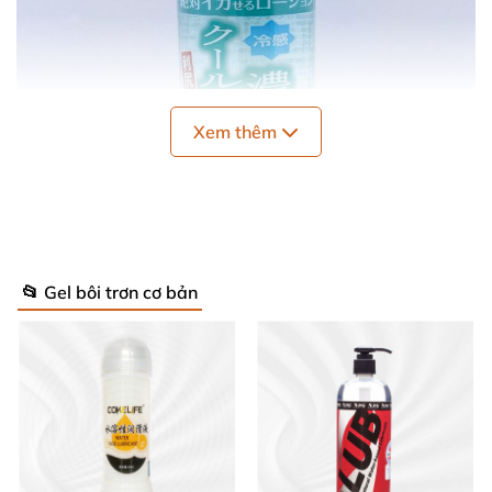
Xem thêm
📂 Gel bôi trơn cơ bản
Gel bôi trơn bạc hà Nhật 50ml mát lạnh dịu nhẹ tăng khoái cảm
Ưu Điểm Nổi Bật Của Gel Bôi Trơn Bạc Hà
Lotion Cool 🌿
Gel bôi trơn bạc hà Lotion Cool nổi bật với khả