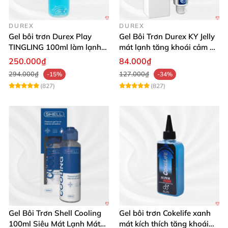
DUREX
DUREX
Gel bôi trơn Durex Play
Gel Bôi Trơn Durex KY Jelly
TINGLING 100ml làm lạnh
mát lạnh tăng khoái cảm an
tê mê kích thích
toàn
250.000₫
84.000₫
294.000₫
127.000₫
-15%
-34%
(827)
(827)
Gel Bôi Trơn Shell Cooling
Gel bôi trơn Cokelife xanh
100ml Siêu Mát Lạnh Mát
mát kích thích tăng khoái