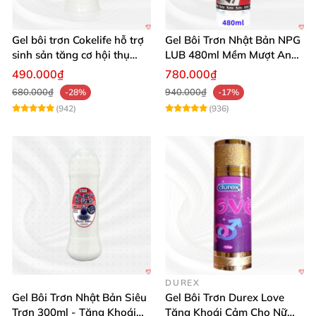
Gel bôi trơn Cokelife hỗ trợ
Gel Bôi Trơn Nhật Bản NPG
sinh sản tăng cơ hội thụ
LUB 480ml Mềm Mượt An
thai
Toàn Giá Tốt
490.000₫
780.000₫
680.000₫
940.000₫
-28%
-17%
(942)
(936)
DUREX
Gel Bôi Trơn Nhật Bản Siêu
Gel Bôi Trơn Durex Love
Trơn 300ml - Tăng Khoái
Tăng Khoái Cảm Cho Nữ