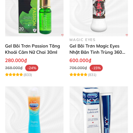
MAGIC EYES
Gel Bôi Trơn Passion Tăng
Gel Bôi Trơn Magic Eyes
Khoái Cảm Nữ Chai 30ml
Nhật Bản Tinh Trùng 360ml
Kích Thích
280.000₫
600.000₫
368.000₫
706.000₫
-24%
-15%
(833)
(831)