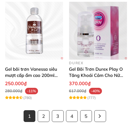
DUREX
Gel bôi trơn Vanessa siêu
Gel Bôi Trơn Durex Play O
mượt cấp ẩm cao 200ml
Tăng Khoái Cảm Cho Nữ
tăng khoái cảm
Mua Sắm Ngay
250.000₫
370.000₫
280.000₫
617.000₫
-11%
-40%
(780)
(777)
1
2
3
4
5