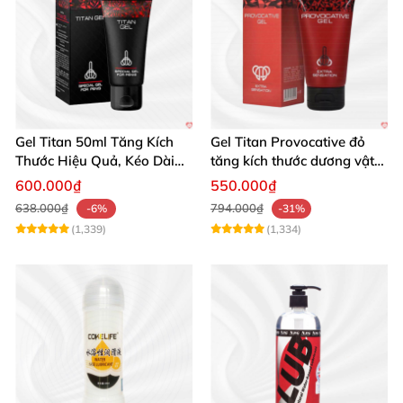
Gel Titan 50ml Tăng Kích
Gel Titan Provocative đỏ
Thước Hiệu Quả, Kéo Dài
tăng kích thước dương vật
Thời Gian
chính hãng 50ml nam
600.000₫
550.000₫
638.000₫
794.000₫
-6%
-31%
(1,339)
(1,334)