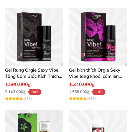
Gel Rung Orgie Sexy Vibe
Gel kích thích Orgie Sexy
Tăng Cảm Giác Kích Thích
Vibe tăng khoái cảm lên
Mạnh Mẽ
cao
1.500.000₫
1.340.000₫
2.143.000₫
1.558.000₫
-30%
-14%
(871)
(860)