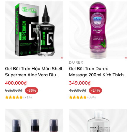
DUREX
Gel Bôi Trơn Hậu Môn Shell
Gel Bôi Trơn Durex
Supermen Aloe Vera Dịu
Massage 200ml Kích Thích
Nhẹ An Toàn
& Mềm Mịn Da
400.000₫
349.000₫
625.000₫
459.000₫
-36%
-24%
(714)
(684)