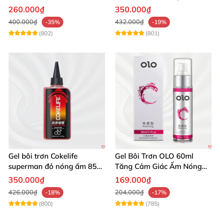
Lâu
cảm gay
260.000₫
350.000₫
400.000₫
432.000₫
-35%
-19%
(802)
(801)
Gel bôi trơn Cokelife
Gel Bôi Trơn OLO 60ml
superman đỏ nóng ấm 85g
Tăng Cảm Giác Ấm Nóng
giảm đau rát hậu môn
Kích Thích
350.000₫
169.000₫
426.000₫
204.000₫
-18%
-17%
(800)
(785)