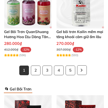
Gel Bôi Trơn QuanShuang
Gel bôi trơn Kailin mềm mại
Hương Hoa Dịu Dàng Tăng
tăng khoái cảm giữ ẩm lâu
Khoái Cảm
280.000₫
270.000₫
412.000₫
307.000₫
-32%
-12%
(596)
(593)
1
2
3
4
5
📂 Gel Bôi Trơn