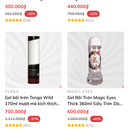
Cảm
Mua Sắm Ngay
300.000₫
440.000₫
352.000₫
759.000₫
-15%
-42%
(920)
(911)
TENGA
MAGIC EYES
Gel bôi trơn Tenga Wild
Gel Bôi Trơn Magic Eyes
170ml mượt mà kích thích
Thick 360ml Siêu Trơn Dày
cảm xúc mạnh
Dưỡng Ẩm
700.000₫
600.000₫
1.111.000₫
1.000.000₫
-37%
-40%
(901)
(875)