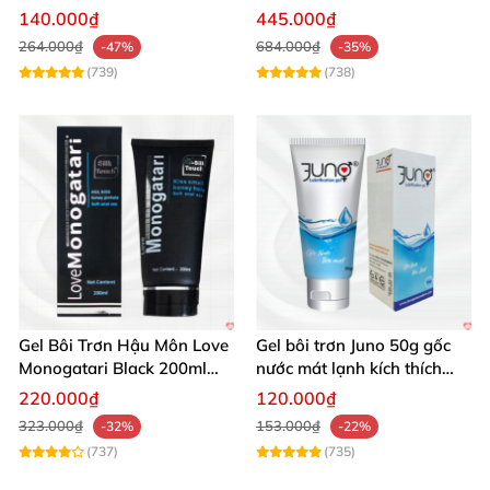
kích ứng
Hãng Mua Ngay
140.000₫
445.000₫
264.000₫
684.000₫
-47%
-35%
(739)
(738)
Gel Bôi Trơn Hậu Môn Love
Gel bôi trơn Juno 50g gốc
Monogatari Black 200ml
nước mát lạnh kích thích
Mềm Mượt
mua ngay
220.000₫
120.000₫
323.000₫
153.000₫
-32%
-22%
(737)
(735)