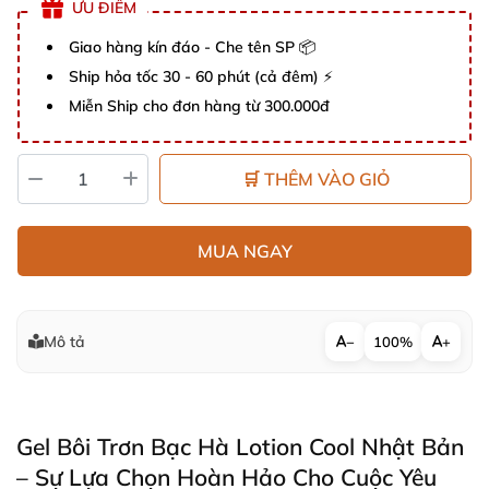
ƯU ĐIỂM
Giao hàng kín đáo - Che tên SP 📦
Ship hỏa tốc 30 - 60 phút (cả đêm) ⚡
Miễn Ship cho đơn hàng từ 300.000đ
🛒 THÊM VÀO GIỎ
MUA NGAY
Mô tả
−
100%
+
Gel Bôi Trơn Bạc Hà Lotion Cool Nhật Bản
– Sự Lựa Chọn Hoàn Hảo Cho Cuộc Yêu